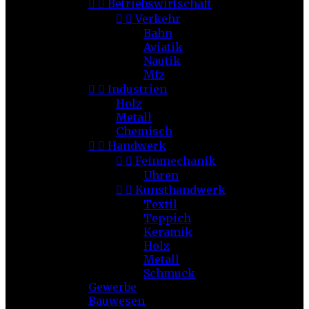


Betriebswirtschaft


Verkehr
Bahn
Aviatik
Nautik
Mfz


Industrien
Holz
Metall
Chemisch


Handwerk


Feinmechanik
Uhren


Kunsthandwerk
Textil
Teppich
Keramik
Holz
Metall
Schmuck
Gewerbe
Bauwesen