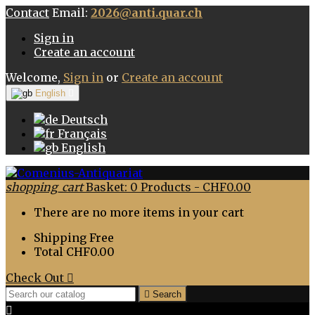
Contact
Email:
2026@anti.quar.ch
Sign in
Create an account
Welcome,
Sign in
or
Create an account
English

Deutsch
Français
English
shopping_cart
Basket:
0
Products - CHF0.00
There are no more items in your cart
Shipping
Free
Total
CHF0.00
Check Out


Search
