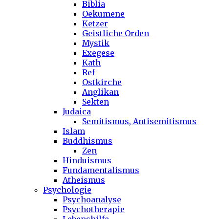
Biblia
Oekumene
Ketzer
Geistliche Orden
Mystik
Exegese
Kath
Ref
Ostkirche
Anglikan
Sekten
Judaica
Semitismus, Antisemitismus
Islam
Buddhismus
Zen
Hinduismus
Fundamentalismus
Atheismus
Psychologie
Psychoanalyse
Psychotherapie