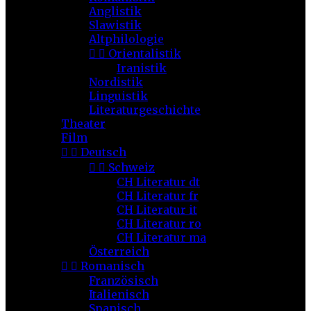
Anglistik
Slawistik
Altphilologie


Orientalistik
Iranistik
Nordistik
Linguistik
Literaturgeschichte
Theater
Film


Deutsch


Schweiz
CH Literatur dt
CH Literatur fr
CH Literatur it
CH Literatur ro
CH Literatur ma
Österreich


Romanisch
Französisch
Italienisch
Spanisch