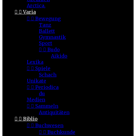
Arctica,


Varia


Bewegung
Tanz
Ballett
Gymnastik
Sport


Budo
Aikido
Lexika


Spiele
Schach
Unikate


Periodica
du
Medien


Sammeln
Antiquitäten


Biblio


Buchwesen


Buchkunde