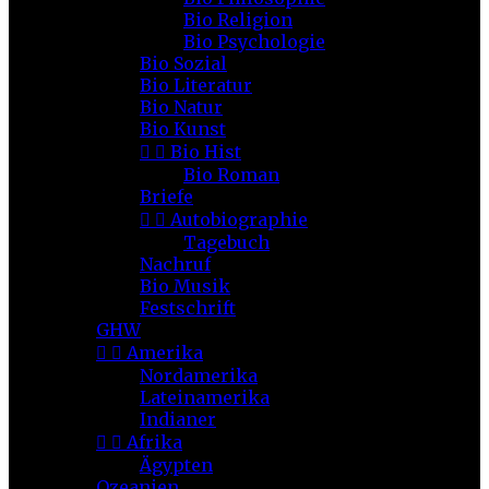
Bio Religion
Bio Psychologie
Bio Sozial
Bio Literatur
Bio Natur
Bio Kunst


Bio Hist
Bio Roman
Briefe


Autobiographie
Tagebuch
Nachruf
Bio Musik
Festschrift
GHW


Amerika
Nordamerika
Lateinamerika
Indianer


Afrika
Ägypten
Ozeanien