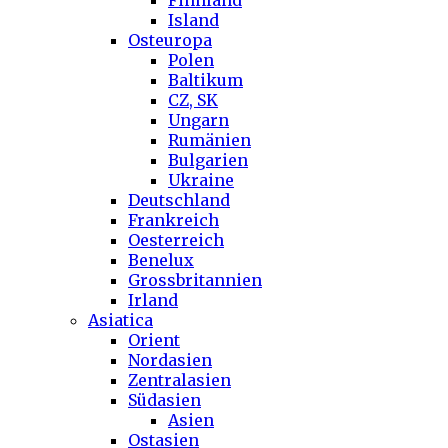
Finnland
Island
Osteuropa
Polen
Baltikum
CZ, SK
Ungarn
Rumänien
Bulgarien
Ukraine
Deutschland
Frankreich
Oesterreich
Benelux
Grossbritannien
Irland
Asiatica
Orient
Nordasien
Zentralasien
Südasien
Asien
Ostasien