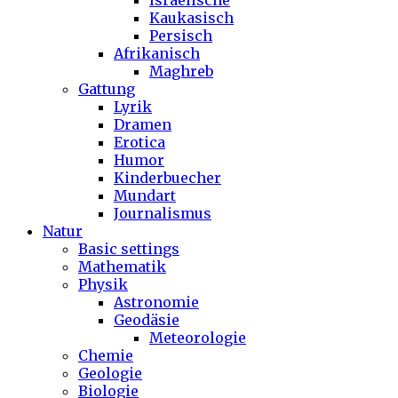
Israelische
Kaukasisch
Persisch
Afrikanisch
Maghreb
Gattung
Lyrik
Dramen
Erotica
Humor
Kinderbuecher
Mundart
Journalismus
Natur
Basic settings
Mathematik
Physik
Astronomie
Geodäsie
Meteorologie
Chemie
Geologie
Biologie