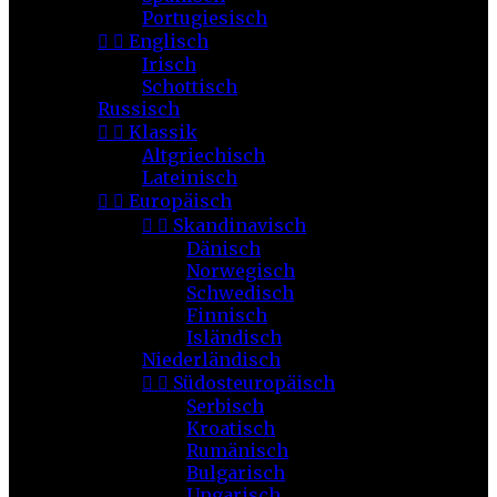
Portugiesisch


Englisch
Irisch
Schottisch
Russisch


Klassik
Altgriechisch
Lateinisch


Europäisch


Skandinavisch
Dänisch
Norwegisch
Schwedisch
Finnisch
Isländisch
Niederländisch


Südosteuropäisch
Serbisch
Kroatisch
Rumänisch
Bulgarisch
Ungarisch