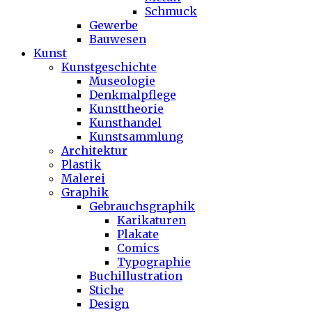
Schmuck
Gewerbe
Bauwesen
Kunst
Kunstgeschichte
Museologie
Denkmalpflege
Kunsttheorie
Kunsthandel
Kunstsammlung
Architektur
Plastik
Malerei
Graphik
Gebrauchsgraphik
Karikaturen
Plakate
Comics
Typographie
Buchillustration
Stiche
Design