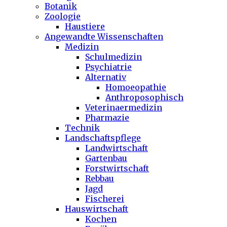
Botanik
Zoologie
Haustiere
Angewandte Wissenschaften
Medizin
Schulmedizin
Psychiatrie
Alternativ
Homoeopathie
Anthroposophisch
Veterinaermedizin
Pharmazie
Technik
Landschaftspflege
Landwirtschaft
Gartenbau
Forstwirtschaft
Rebbau
Jagd
Fischerei
Hauswirtschaft
Kochen