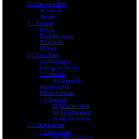


Geographie
Atlanten
Meere


Reisen
Berge
Expeditionen
Touristik
Führer


Epochen
Archäologie
Frühgeschichte


Antike
Hellenistik
Mediävistik
Frühe Neuzeit


Neuzeit
19. Jahrhundert
20. Jahrhundert
21. Jahrhundert


Biographie


Bio Geist
Bio Philosophie