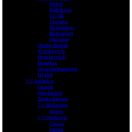
Polen
Baltikum
CZ, SK
Ungarn
Rumänien
Bulgarien
Ukraine
Deutschland
Frankreich
Oesterreich
Benelux
Grossbritannien
Irland


Asiatica
Orient
Nordasien
Zentralasien


Südasien
Asien


Ostasien
China
Japan