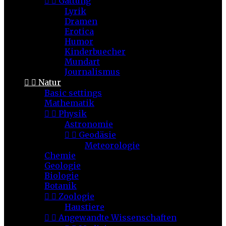


Gattung
Lyrik
Dramen
Erotica
Humor
Kinderbuecher
Mundart
Journalismus


Natur
Basic settings
Mathematik


Physik
Astronomie


Geodäsie
Meteorologie
Chemie
Geologie
Biologie
Botanik


Zoologie
Haustiere


Angewandte Wissenschaften