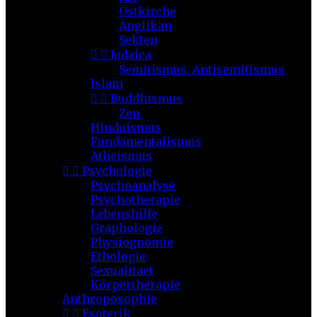
Ostkirche
Anglikan
Sekten


Judaica
Semitismus, Antisemitismus
Islam


Buddhismus
Zen
Hinduismus
Fundamentalismus
Atheismus


Psychologie
Psychoanalyse
Psychotherapie
Lebenshilfe
Graphologie
Physiognomie
Ethologie
Sexualitaet
Körpertherapie
Anthroposophie


Esoterik