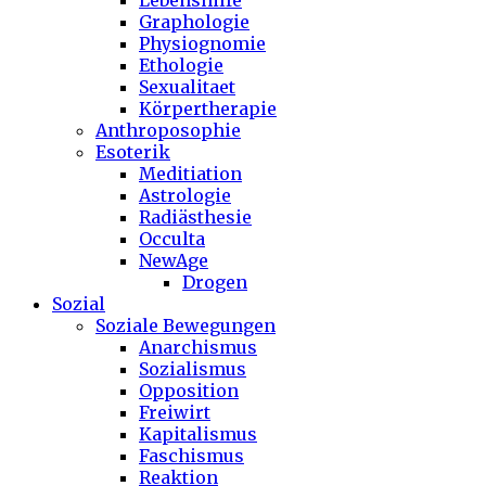
Lebenshilfe
Graphologie
Physiognomie
Ethologie
Sexualitaet
Körpertherapie
Anthroposophie
Esoterik
Meditiation
Astrologie
Radiästhesie
Occulta
NewAge
Drogen
Sozial
Soziale Bewegungen
Anarchismus
Sozialismus
Opposition
Freiwirt
Kapitalismus
Faschismus
Reaktion