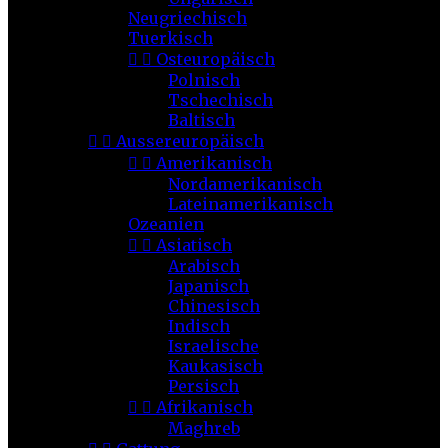
Neugriechisch
Tuerkisch


Osteuropäisch
Polnisch
Tschechisch
Baltisch


Aussereuropäisch


Amerikanisch
Nordamerikanisch
Lateinamerikanisch
Ozeanien


Asiatisch
Arabisch
Japanisch
Chinesisch
Indisch
Israelische
Kaukasisch
Persisch


Afrikanisch
Maghreb