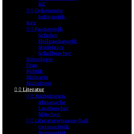
KZ


Oekonomie
Informatik
Jura


Paedagogik
Schulen
Heilpaedagogik
Studentica
Schulbuecher
Ethnologie
Frau
Politik
Militaria
Soziologie


Literatur


Anthologien
Almanache
Lesebuecher
Märchen


Literaturwissenschaft
Germanistik
Romanistik