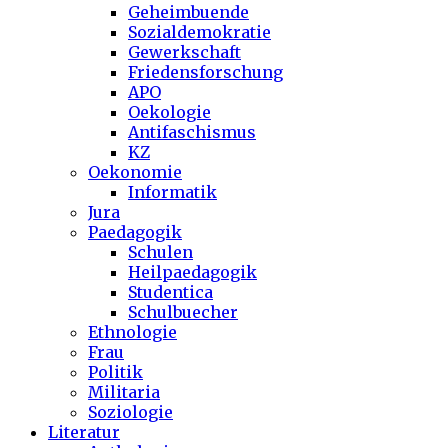
Geheimbuende
Sozialdemokratie
Gewerkschaft
Friedensforschung
APO
Oekologie
Antifaschismus
KZ
Oekonomie
Informatik
Jura
Paedagogik
Schulen
Heilpaedagogik
Studentica
Schulbuecher
Ethnologie
Frau
Politik
Militaria
Soziologie
Literatur