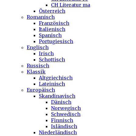
CH Literatur ma
Österreich
Romanisch
Französisch
Italienisch
Spanisch
Portugiesisch
Englisch
Irisch
Schottisch
Russisch
Klassik
Altgriechisch
Lateinisch
Europäisch
Skandinavisch
Dänisch
Norwegisch
Schwedisch
Finnisch
Isländisch
Niederländisch