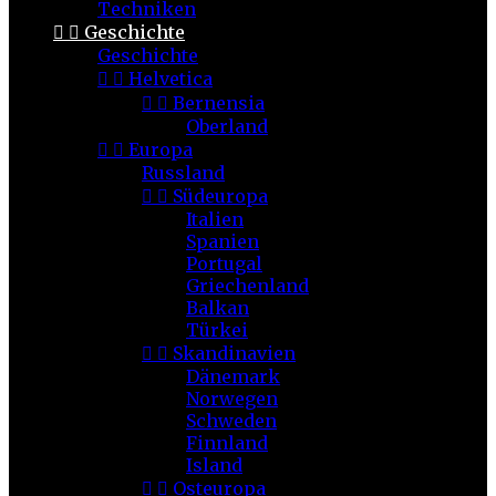
Techniken


Geschichte
Geschichte


Helvetica


Bernensia
Oberland


Europa
Russland


Südeuropa
Italien
Spanien
Portugal
Griechenland
Balkan
Türkei


Skandinavien
Dänemark
Norwegen
Schweden
Finnland
Island


Osteuropa