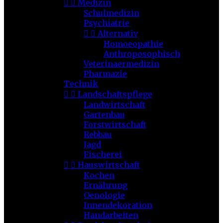


Medizin
Schulmedizin
Psychiatrie


Alternativ
Homoeopathie
Anthroposophisch
Veterinaermedizin
Pharmazie
Technik


Landschaftspflege
Landwirtschaft
Gartenbau
Forstwirtschaft
Rebbau
Jagd
Fischerei


Hauswirtschaft
Kochen
Ernährung
Oenologie
Innendekoration
Handarbeiten