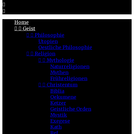


Home


Geist


Philosophie
Utopien
Oestliche Philosophie


Religion


Mythologie
Naturreligionen
Mythen
Frühreligionen


Christentum
Biblia
Oekumene
Ketzer
Geistliche Orden
Mystik
Exegese
Kath
Ref