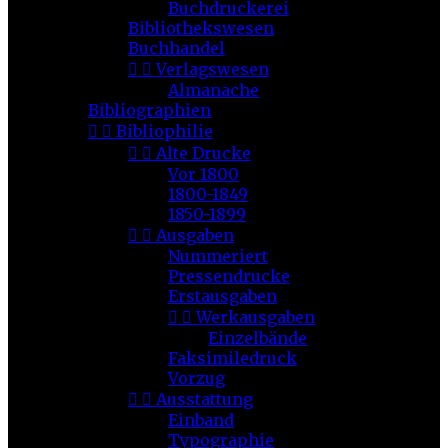
Buchdruckerei
Bibliothekswesen
Buchhandel


Verlagswesen
Almanache
Bibliographien


Bibliophilie


Alte Drucke
Vor 1800
1800-1849
1850-1899


Ausgaben
Nummeriert
Pressendrucke
Erstausgaben


Werkausgaben
Einzelbände
Faksimiledruck
Vorzug


Ausstattung
Einband
Typographie