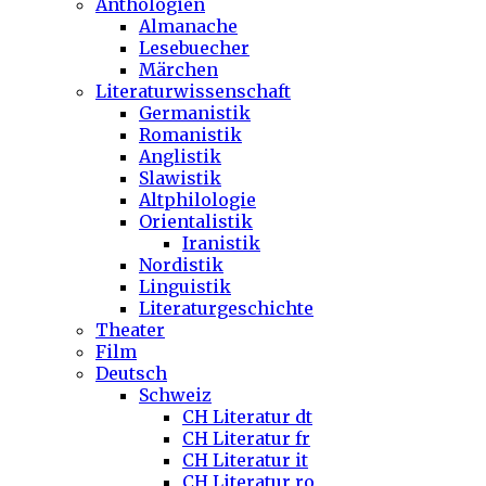
Anthologien
Almanache
Lesebuecher
Märchen
Literaturwissenschaft
Germanistik
Romanistik
Anglistik
Slawistik
Altphilologie
Orientalistik
Iranistik
Nordistik
Linguistik
Literaturgeschichte
Theater
Film
Deutsch
Schweiz
CH Literatur dt
CH Literatur fr
CH Literatur it
CH Literatur ro