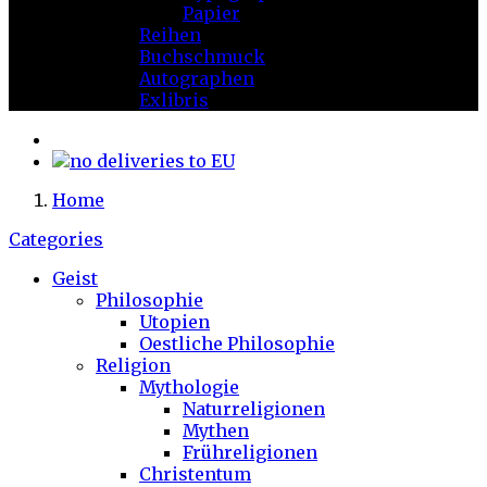
Papier
Reihen
Buchschmuck
Autographen
Exlibris
Home
Categories
Geist
Philosophie
Utopien
Oestliche Philosophie
Religion
Mythologie
Naturreligionen
Mythen
Frühreligionen
Christentum