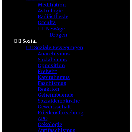
Meditiation
Astrologie
Radiästhesie
Occulta


NewAge
Drogen


Sozial


Soziale Bewegungen
Anarchismus
Sozialismus
Opposition
Freiwirt
Kapitalismus
Faschismus
Reaktion
Geheimbuende
Sozialdemokratie
Gewerkschaft
Friedensforschung
APO
Oekologie
Antifaschismus