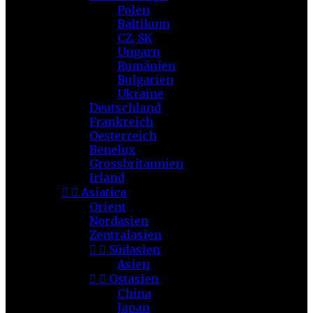
Polen
Baltikum
CZ, SK
Ungarn
Rumänien
Bulgarien
Ukraine
Deutschland
Frankreich
Oesterreich
Benelux
Grossbritannien
Irland


Asiatica
Orient
Nordasien
Zentralasien


Südasien
Asien


Ostasien
China
Japan