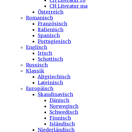
CH Literatur ro
CH Literatur ma
Österreich
Romanisch
Französisch
Italienisch
Spanisch
Portugiesisch
Englisch
Irisch
Schottisch
Russisch
Klassik
Altgriechisch
Lateinisch
Europäisch
Skandinavisch
Dänisch
Norwegisch
Schwedisch
Finnisch
Isländisch
Niederländisch