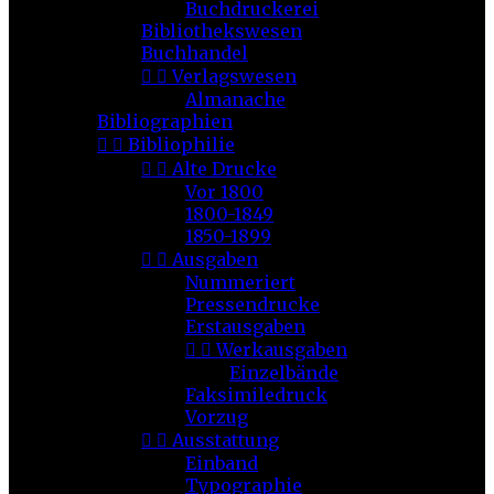
Buchdruckerei
Bibliothekswesen
Buchhandel


Verlagswesen
Almanache
Bibliographien


Bibliophilie


Alte Drucke
Vor 1800
1800-1849
1850-1899


Ausgaben
Nummeriert
Pressendrucke
Erstausgaben


Werkausgaben
Einzelbände
Faksimiledruck
Vorzug


Ausstattung
Einband
Typographie