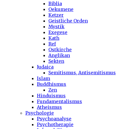
Biblia
Oekumene
Ketzer
Geistliche Orden
Mystik
Exegese
Kath
Ref
Ostkirche
Anglikan
Sekten
Judaica
Semitismus, Antisemitismus
Islam
Buddhismus
Zen
Hinduismus
Fundamentalismus
Atheismus
Psychologie
Psychoanalyse
Psychotherapie