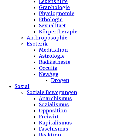
Lebenshilfe
Graphologie
Physiognomie
Ethologie
Sexualitaet
Körpertherapie
Anthroposophie
Esoterik
Meditiation
Astrologie
Radiästhesie
Occulta
NewAge
Drogen
Sozial
Soziale Bewegungen
Anarchismus
Sozialismus
Opposition
Freiwirt
Kapitalismus
Faschismus
Reaktion