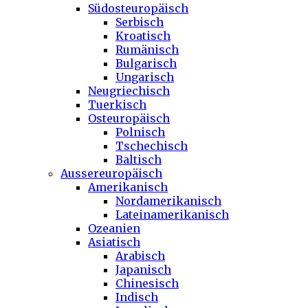
Südosteuropäisch
Serbisch
Kroatisch
Rumänisch
Bulgarisch
Ungarisch
Neugriechisch
Tuerkisch
Osteuropäisch
Polnisch
Tschechisch
Baltisch
Aussereuropäisch
Amerikanisch
Nordamerikanisch
Lateinamerikanisch
Ozeanien
Asiatisch
Arabisch
Japanisch
Chinesisch
Indisch