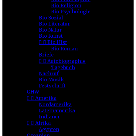
Bio Religion
Bio Psychologie
Bio Sozial
Bio Literatur
Bio Natur
Bio Kunst


Bio Hist
Bio Roman
Briefe


Autobiographie
Tagebuch
Nachruf
Bio Musik
Festschrift
GHW


Amerika
Nordamerika
Lateinamerika
Indianer


Afrika
Ägypten
Ozeanien