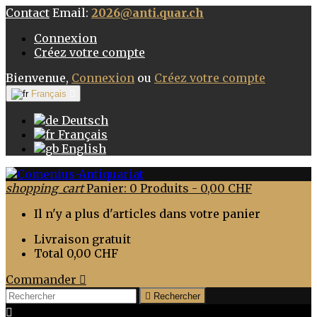
Contact
Email:
2026@anti.quar.ch
Connexion
Créez votre compte
Bienvenue,
Connexion
ou
Créez votre compte
Français

Deutsch
Français
English
shopping_cart
Panier:
0
Produits - 0,00 CHF
Il n'y a plus d'articles dans votre panier
Livraison
gratuit
Total
0,00 CHF
Commander


Rechercher
