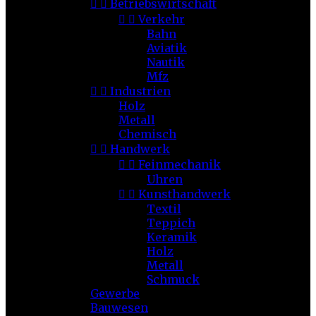


Betriebswirtschaft


Verkehr
Bahn
Aviatik
Nautik
Mfz


Industrien
Holz
Metall
Chemisch


Handwerk


Feinmechanik
Uhren


Kunsthandwerk
Textil
Teppich
Keramik
Holz
Metall
Schmuck
Gewerbe
Bauwesen