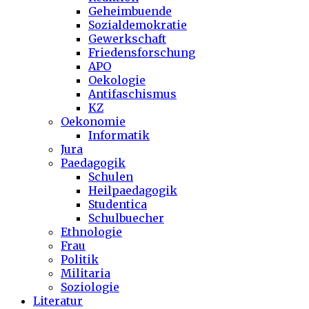
Geheimbuende
Sozialdemokratie
Gewerkschaft
Friedensforschung
APO
Oekologie
Antifaschismus
KZ
Oekonomie
Informatik
Jura
Paedagogik
Schulen
Heilpaedagogik
Studentica
Schulbuecher
Ethnologie
Frau
Politik
Militaria
Soziologie
Literatur