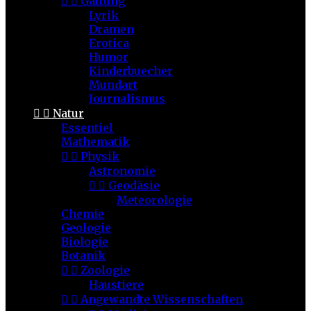


Gattung
Lyrik
Dramen
Erotica
Humor
Kinderbuecher
Mundart
Journalismus


Natur
Essentiel
Mathematik


Physik
Astronomie


Geodäsie
Meteorologie
Chemie
Geologie
Biologie
Botanik


Zoologie
Haustiere


Angewandte Wissenschaften