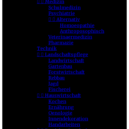


Medizin
Schulmedizin
Psychiatrie


Alternativ
Homoeopathie
Anthroposophisch
Veterinaermedizin
Pharmazie
Technik


Landschaftspflege
Landwirtschaft
Gartenbau
Forstwirtschaft
Rebbau
Jagd
Fischerei


Hauswirtschaft
Kochen
Ernährung
Oenologie
Innendekoration
Handarbeiten