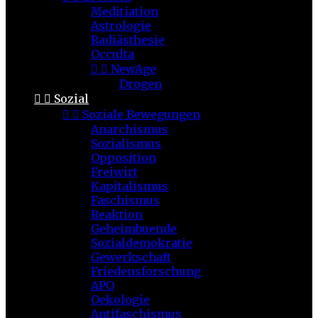
Meditiation
Astrologie
Radiästhesie
Occulta


NewAge
Drogen


Sozial


Soziale Bewegungen
Anarchismus
Sozialismus
Opposition
Freiwirt
Kapitalismus
Faschismus
Reaktion
Geheimbuende
Sozialdemokratie
Gewerkschaft
Friedensforschung
APO
Oekologie
Antifaschismus