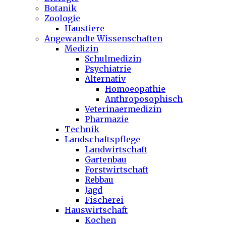
Botanik
Zoologie
Haustiere
Angewandte Wissenschaften
Medizin
Schulmedizin
Psychiatrie
Alternativ
Homoeopathie
Anthroposophisch
Veterinaermedizin
Pharmazie
Technik
Landschaftspflege
Landwirtschaft
Gartenbau
Forstwirtschaft
Rebbau
Jagd
Fischerei
Hauswirtschaft
Kochen