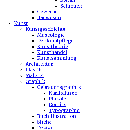
Metall
Schmuck
Gewerbe
Bauwesen
Kunst
Kunstgeschichte
Museologie
Denkmalpflege
Kunsttheorie
Kunsthandel
Kunstsammlung
Architektur
Plastik
Malerei
Graphik
Gebrauchsgraphik
Karikaturen
Plakate
Comics
Typographie
Buchillustration
Stiche
Design