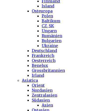
Finnland
Island
Osteuropa
Polen
Baltikum
CZ, SK
Ungarn
Rumänien
Bulgarien
Ukraine
Deutschland
Frankreich
Oesterreich
Benelux
Grossbritannien
Irland
Asiatica
Orient
Nordasien
Zentralasien
Südasien
Asien
Ostasien