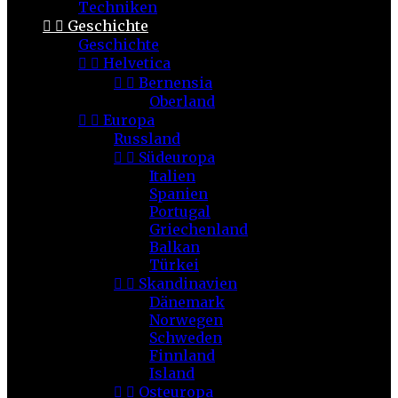
Techniken


Geschichte
Geschichte


Helvetica


Bernensia
Oberland


Europa
Russland


Südeuropa
Italien
Spanien
Portugal
Griechenland
Balkan
Türkei


Skandinavien
Dänemark
Norwegen
Schweden
Finnland
Island


Osteuropa