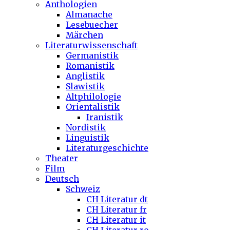
Anthologien
Almanache
Lesebuecher
Märchen
Literaturwissenschaft
Germanistik
Romanistik
Anglistik
Slawistik
Altphilologie
Orientalistik
Iranistik
Nordistik
Linguistik
Literaturgeschichte
Theater
Film
Deutsch
Schweiz
CH Literatur dt
CH Literatur fr
CH Literatur it