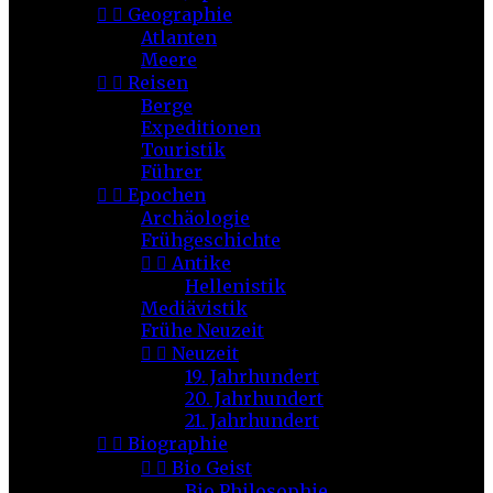


Geographie
Atlanten
Meere


Reisen
Berge
Expeditionen
Touristik
Führer


Epochen
Archäologie
Frühgeschichte


Antike
Hellenistik
Mediävistik
Frühe Neuzeit


Neuzeit
19. Jahrhundert
20. Jahrhundert
21. Jahrhundert


Biographie


Bio Geist
Bio Philosophie