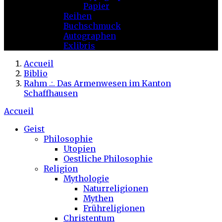
Papier
Reihen
Buchschmuck
Autographen
Exlibris
Accueil
Biblio
Rahm .:. Das Armenwesen im Kanton
Schaffhausen
Accueil
Geist
Philosophie
Utopien
Oestliche Philosophie
Religion
Mythologie
Naturreligionen
Mythen
Frühreligionen
Christentum