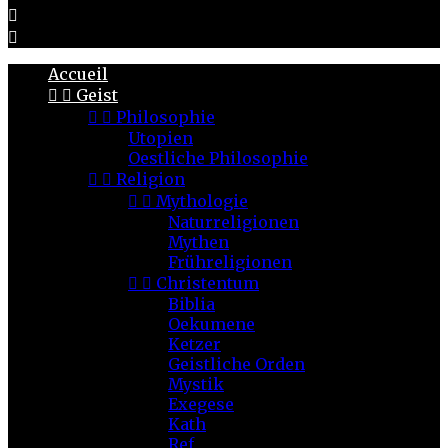


Accueil


Geist


Philosophie
Utopien
Oestliche Philosophie


Religion


Mythologie
Naturreligionen
Mythen
Frühreligionen


Christentum
Biblia
Oekumene
Ketzer
Geistliche Orden
Mystik
Exegese
Kath
Ref