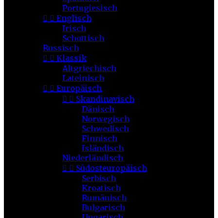
Portugiesisch


Englisch
Irisch
Schottisch
Russisch


Klassik
Altgriechisch
Lateinisch


Europäisch


Skandinavisch
Dänisch
Norwegisch
Schwedisch
Finnisch
Isländisch
Niederländisch


Südosteuropäisch
Serbisch
Kroatisch
Rumänisch
Bulgarisch
Ungarisch