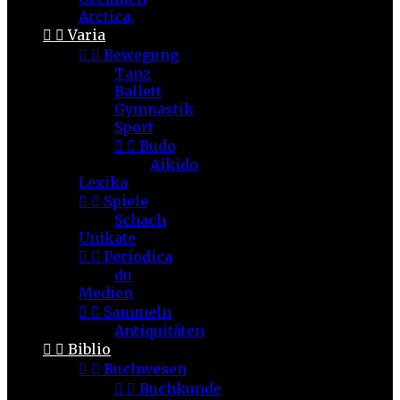
Arctica,


Varia


Bewegung
Tanz
Ballett
Gymnastik
Sport


Budo
Aikido
Lexika


Spiele
Schach
Unikate


Periodica
du
Medien


Sammeln
Antiquitäten


Biblio


Buchwesen


Buchkunde