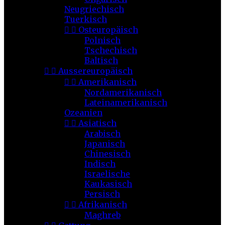
Neugriechisch
Tuerkisch


Osteuropäisch
Polnisch
Tschechisch
Baltisch


Aussereuropäisch


Amerikanisch
Nordamerikanisch
Lateinamerikanisch
Ozeanien


Asiatisch
Arabisch
Japanisch
Chinesisch
Indisch
Israelische
Kaukasisch
Persisch


Afrikanisch
Maghreb