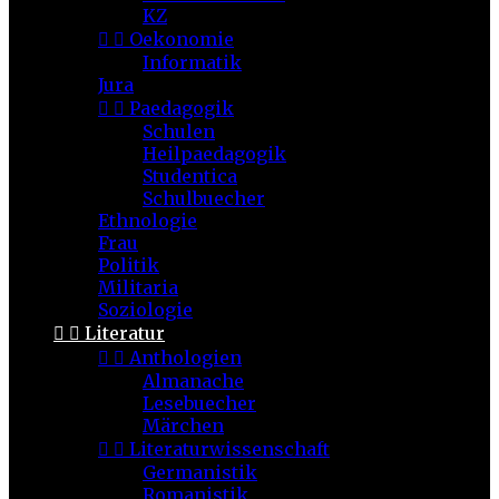
KZ


Oekonomie
Informatik
Jura


Paedagogik
Schulen
Heilpaedagogik
Studentica
Schulbuecher
Ethnologie
Frau
Politik
Militaria
Soziologie


Literatur


Anthologien
Almanache
Lesebuecher
Märchen


Literaturwissenschaft
Germanistik
Romanistik