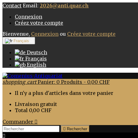
Contact
Email:
2026@anti.quar.ch
Connexion
Créez votre compte
Bienvenue,
Connexion
ou
Créez votre compte
Français

Deutsch
Français
English
shopping_cart
Panier:
0
Produits - 0,00 CHF
Il n'y a plus d'articles dans votre panier
Livraison
gratuit
Total
0,00 CHF
Commander


Rechercher
