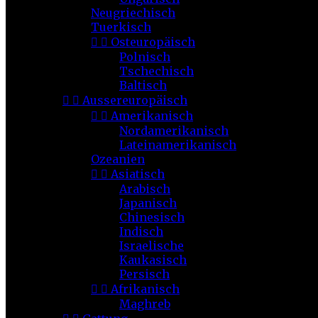
Neugriechisch
Tuerkisch


Osteuropäisch
Polnisch
Tschechisch
Baltisch


Aussereuropäisch


Amerikanisch
Nordamerikanisch
Lateinamerikanisch
Ozeanien


Asiatisch
Arabisch
Japanisch
Chinesisch
Indisch
Israelische
Kaukasisch
Persisch


Afrikanisch
Maghreb