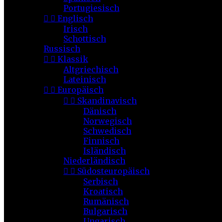
Portugiesisch


Englisch
Irisch
Schottisch
Russisch


Klassik
Altgriechisch
Lateinisch


Europäisch


Skandinavisch
Dänisch
Norwegisch
Schwedisch
Finnisch
Isländisch
Niederländisch


Südosteuropäisch
Serbisch
Kroatisch
Rumänisch
Bulgarisch
Ungarisch