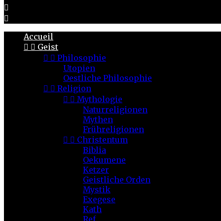


Accueil


Geist


Philosophie
Utopien
Oestliche Philosophie


Religion


Mythologie
Naturreligionen
Mythen
Frühreligionen


Christentum
Biblia
Oekumene
Ketzer
Geistliche Orden
Mystik
Exegese
Kath
Ref