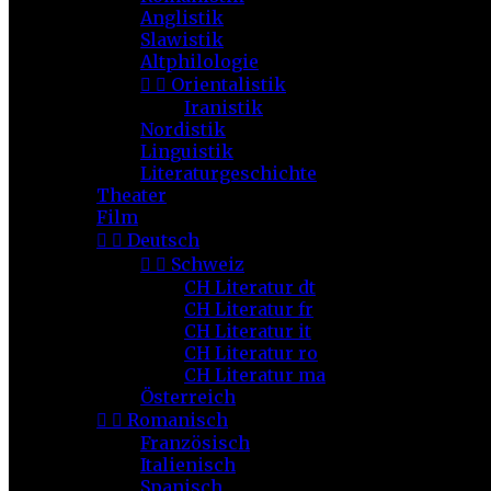
Anglistik
Slawistik
Altphilologie


Orientalistik
Iranistik
Nordistik
Linguistik
Literaturgeschichte
Theater
Film


Deutsch


Schweiz
CH Literatur dt
CH Literatur fr
CH Literatur it
CH Literatur ro
CH Literatur ma
Österreich


Romanisch
Französisch
Italienisch
Spanisch