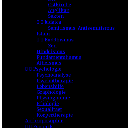
Ostkirche
Anglikan
Sekten


Judaica
Semitismus, Antisemitismus
Islam


Buddhismus
Zen
Hinduismus
Fundamentalismus
Atheismus


Psychologie
Psychoanalyse
Psychotherapie
Lebenshilfe
Graphologie
Physiognomie
Ethologie
Sexualitaet
Körpertherapie
Anthroposophie


Esoterik