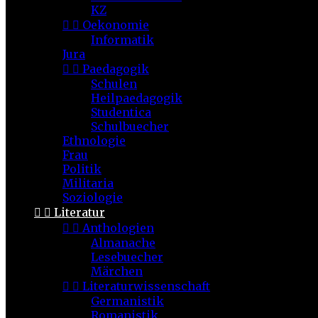
KZ


Oekonomie
Informatik
Jura


Paedagogik
Schulen
Heilpaedagogik
Studentica
Schulbuecher
Ethnologie
Frau
Politik
Militaria
Soziologie


Literatur


Anthologien
Almanache
Lesebuecher
Märchen


Literaturwissenschaft
Germanistik
Romanistik