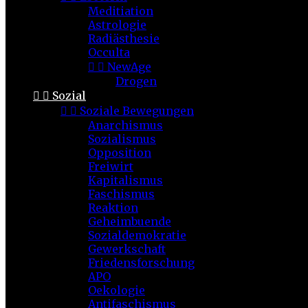
Meditiation
Astrologie
Radiästhesie
Occulta


NewAge
Drogen


Sozial


Soziale Bewegungen
Anarchismus
Sozialismus
Opposition
Freiwirt
Kapitalismus
Faschismus
Reaktion
Geheimbuende
Sozialdemokratie
Gewerkschaft
Friedensforschung
APO
Oekologie
Antifaschismus