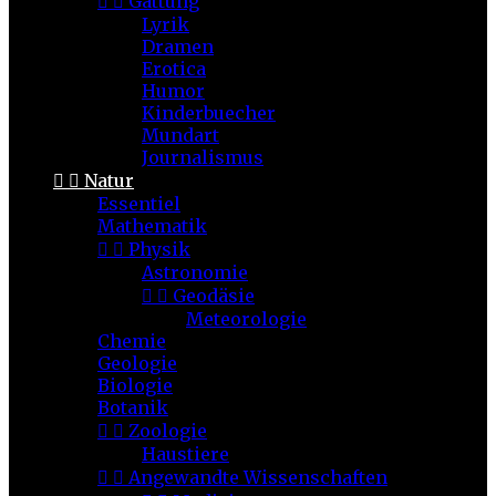


Gattung
Lyrik
Dramen
Erotica
Humor
Kinderbuecher
Mundart
Journalismus


Natur
Essentiel
Mathematik


Physik
Astronomie


Geodäsie
Meteorologie
Chemie
Geologie
Biologie
Botanik


Zoologie
Haustiere


Angewandte Wissenschaften