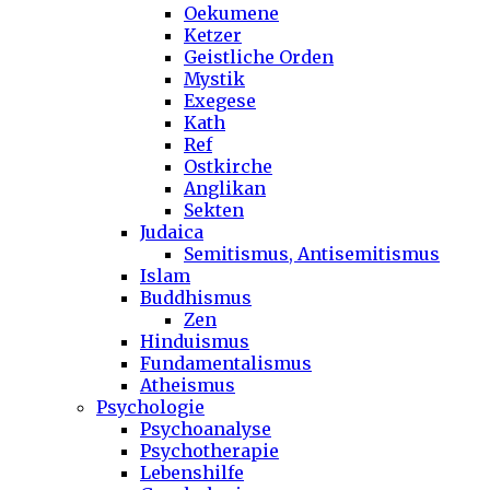
Oekumene
Ketzer
Geistliche Orden
Mystik
Exegese
Kath
Ref
Ostkirche
Anglikan
Sekten
Judaica
Semitismus, Antisemitismus
Islam
Buddhismus
Zen
Hinduismus
Fundamentalismus
Atheismus
Psychologie
Psychoanalyse
Psychotherapie
Lebenshilfe