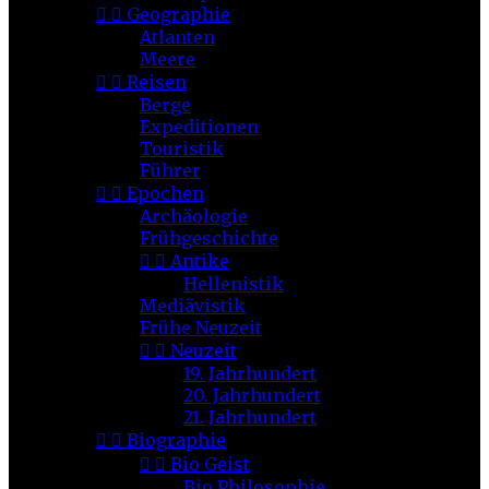


Geographie
Atlanten
Meere


Reisen
Berge
Expeditionen
Touristik
Führer


Epochen
Archäologie
Frühgeschichte


Antike
Hellenistik
Mediävistik
Frühe Neuzeit


Neuzeit
19. Jahrhundert
20. Jahrhundert
21. Jahrhundert


Biographie


Bio Geist
Bio Philosophie