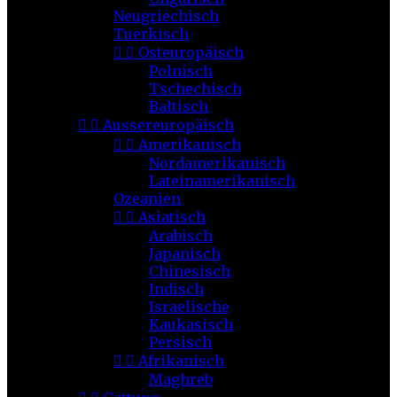
Neugriechisch
Tuerkisch


Osteuropäisch
Polnisch
Tschechisch
Baltisch


Aussereuropäisch


Amerikanisch
Nordamerikanisch
Lateinamerikanisch
Ozeanien


Asiatisch
Arabisch
Japanisch
Chinesisch
Indisch
Israelische
Kaukasisch
Persisch


Afrikanisch
Maghreb