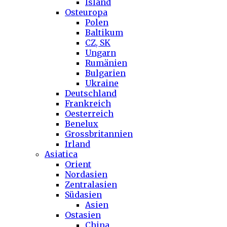
Island
Osteuropa
Polen
Baltikum
CZ, SK
Ungarn
Rumänien
Bulgarien
Ukraine
Deutschland
Frankreich
Oesterreich
Benelux
Grossbritannien
Irland
Asiatica
Orient
Nordasien
Zentralasien
Südasien
Asien
Ostasien
China