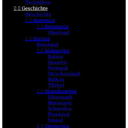
Techniken


Geschichte
Geschichte


Helvetica


Bernensia
Oberland


Europa
Russland


Südeuropa
Italien
Spanien
Portugal
Griechenland
Balkan
Türkei


Skandinavien
Dänemark
Norwegen
Schweden
Finnland
Island


Osteuropa