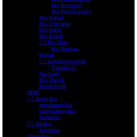
Bio Religion
Bio Psychologie
Bio Sozial
Bio Literatur
Bio Natur
Bio Kunst


Bio Hist
Bio Roman
Briefe


Autobiographie
Tagebuch
Nachruf
Bio Musik
Festschrift
GHW


Amerika
Nordamerika
Lateinamerika
Indianer


Afrika
Ägypten
Ozeanien