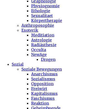
Graphologie
Physiognomie
Ethologie
Sexualitaet
Körpertherapie
Anthroposophie
Esoterik
Meditiation
Astrologie
Radiästhesie
Occulta
NewAge
Drogen
Sozial
Soziale Bewegungen
Anarchismus
Sozialismus
Opposition
Freiwirt
Kapitalismus
Faschismus
Reaktion
Geheimbuende