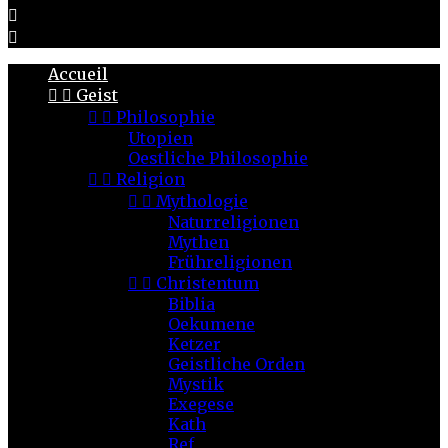


Accueil


Geist


Philosophie
Utopien
Oestliche Philosophie


Religion


Mythologie
Naturreligionen
Mythen
Frühreligionen


Christentum
Biblia
Oekumene
Ketzer
Geistliche Orden
Mystik
Exegese
Kath
Ref