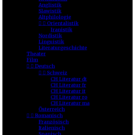
Anglistik
Slawistik
Altphilologie


Orientalistik
Iranistik
Nordistik
Linguistik
Literaturgeschichte
Theater
Film


Deutsch


Schweiz
CH Literatur dt
CH Literatur fr
CH Literatur it
CH Literatur ro
CH Literatur ma
Österreich


Romanisch
Französisch
Italienisch
Spanisch