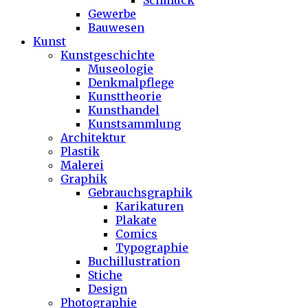
Schmuck
Gewerbe
Bauwesen
Kunst
Kunstgeschichte
Museologie
Denkmalpflege
Kunsttheorie
Kunsthandel
Kunstsammlung
Architektur
Plastik
Malerei
Graphik
Gebrauchsgraphik
Karikaturen
Plakate
Comics
Typographie
Buchillustration
Stiche
Design
Photographie