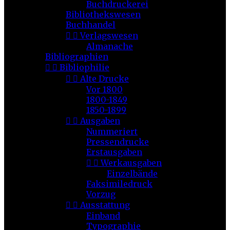
Buchdruckerei
Bibliothekswesen
Buchhandel


Verlagswesen
Almanache
Bibliographien


Bibliophilie


Alte Drucke
Vor 1800
1800-1849
1850-1899


Ausgaben
Nummeriert
Pressendrucke
Erstausgaben


Werkausgaben
Einzelbände
Faksimiledruck
Vorzug


Ausstattung
Einband
Typographie