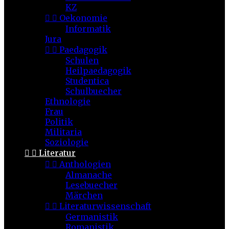
KZ


Oekonomie
Informatik
Jura


Paedagogik
Schulen
Heilpaedagogik
Studentica
Schulbuecher
Ethnologie
Frau
Politik
Militaria
Soziologie


Literatur


Anthologien
Almanache
Lesebuecher
Märchen


Literaturwissenschaft
Germanistik
Romanistik