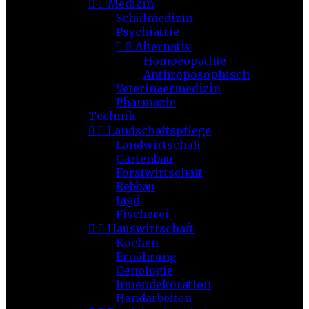


Medizin
Schulmedizin
Psychiatrie


Alternativ
Homoeopathie
Anthroposophisch
Veterinaermedizin
Pharmazie
Technik


Landschaftspflege
Landwirtschaft
Gartenbau
Forstwirtschaft
Rebbau
Jagd
Fischerei


Hauswirtschaft
Kochen
Ernährung
Oenologie
Innendekoration
Handarbeiten