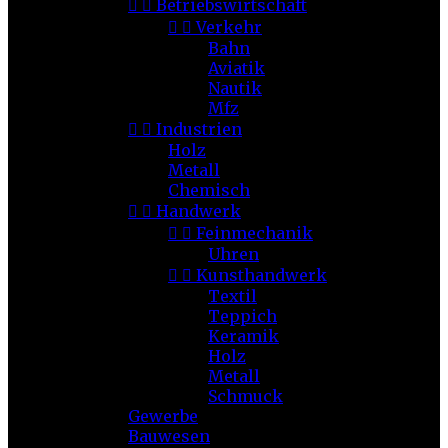


Betriebswirtschaft


Verkehr
Bahn
Aviatik
Nautik
Mfz


Industrien
Holz
Metall
Chemisch


Handwerk


Feinmechanik
Uhren


Kunsthandwerk
Textil
Teppich
Keramik
Holz
Metall
Schmuck
Gewerbe
Bauwesen