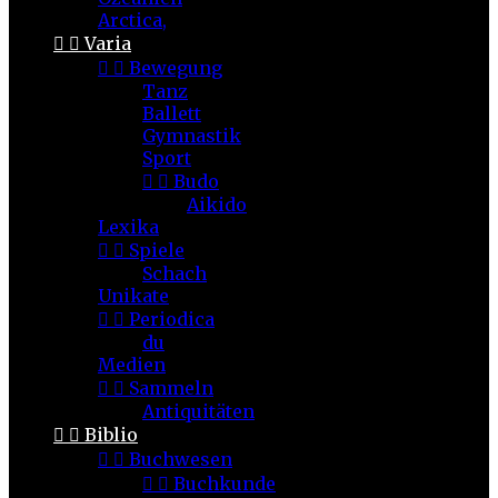
Arctica,


Varia


Bewegung
Tanz
Ballett
Gymnastik
Sport


Budo
Aikido
Lexika


Spiele
Schach
Unikate


Periodica
du
Medien


Sammeln
Antiquitäten


Biblio


Buchwesen


Buchkunde