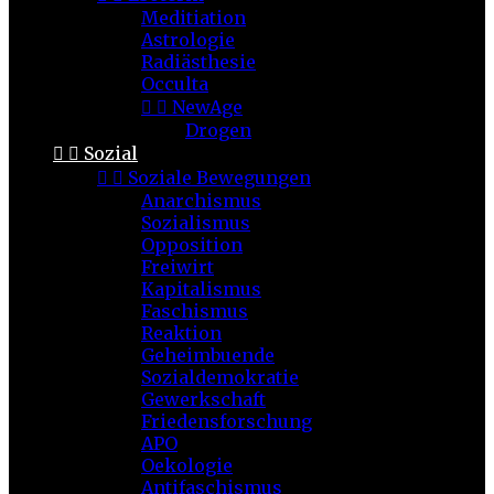
Meditiation
Astrologie
Radiästhesie
Occulta


NewAge
Drogen


Sozial


Soziale Bewegungen
Anarchismus
Sozialismus
Opposition
Freiwirt
Kapitalismus
Faschismus
Reaktion
Geheimbuende
Sozialdemokratie
Gewerkschaft
Friedensforschung
APO
Oekologie
Antifaschismus