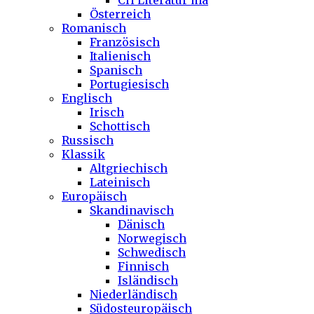
CH Literatur ma
Österreich
Romanisch
Französisch
Italienisch
Spanisch
Portugiesisch
Englisch
Irisch
Schottisch
Russisch
Klassik
Altgriechisch
Lateinisch
Europäisch
Skandinavisch
Dänisch
Norwegisch
Schwedisch
Finnisch
Isländisch
Niederländisch
Südosteuropäisch