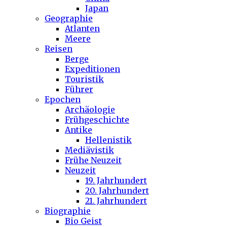
Japan
Geographie
Atlanten
Meere
Reisen
Berge
Expeditionen
Touristik
Führer
Epochen
Archäologie
Frühgeschichte
Antike
Hellenistik
Mediävistik
Frühe Neuzeit
Neuzeit
19. Jahrhundert
20. Jahrhundert
21. Jahrhundert
Biographie
Bio Geist