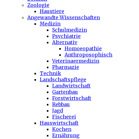
Zoologie
Haustiere
Angewandte Wissenschaften
Medizin
Schulmedizin
Psychiatrie
Alternativ
Homoeopathie
Anthroposophisch
Veterinaermedizin
Pharmazie
Technik
Landschaftspflege
Landwirtschaft
Gartenbau
Forstwirtschaft
Rebbau
Jagd
Fischerei
Hauswirtschaft
Kochen
Ernährung