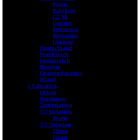
Polen
Baltikum
CZ, SK
Ungarn
Rumänien
Bulgarien
Ukraine
Deutschland
Frankreich
Oesterreich
Benelux
Grossbritannien
Irland


Asiatica
Orient
Nordasien
Zentralasien


Südasien
Asien


Ostasien
China
Japan