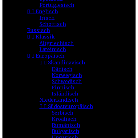
Portugiesisch


Englisch
Irisch
Schottisch
Russisch


Klassik
Altgriechisch
Lateinisch


Europäisch


Skandinavisch
Dänisch
Norwegisch
Schwedisch
Finnisch
Isländisch
Niederländisch


Südosteuropäisch
Serbisch
Kroatisch
Rumänisch
Bulgarisch
Ungarisch