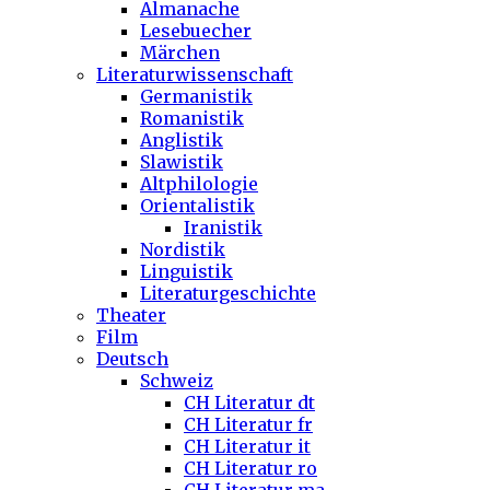
Almanache
Lesebuecher
Märchen
Literaturwissenschaft
Germanistik
Romanistik
Anglistik
Slawistik
Altphilologie
Orientalistik
Iranistik
Nordistik
Linguistik
Literaturgeschichte
Theater
Film
Deutsch
Schweiz
CH Literatur dt
CH Literatur fr
CH Literatur it
CH Literatur ro