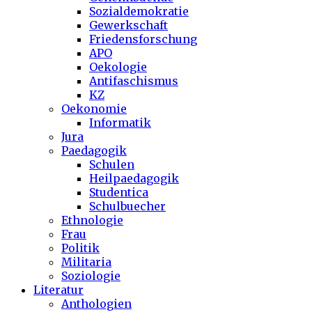
Sozialdemokratie
Gewerkschaft
Friedensforschung
APO
Oekologie
Antifaschismus
KZ
Oekonomie
Informatik
Jura
Paedagogik
Schulen
Heilpaedagogik
Studentica
Schulbuecher
Ethnologie
Frau
Politik
Militaria
Soziologie
Literatur
Anthologien