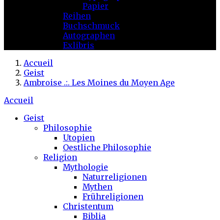
Papier
Reihen
Buchschmuck
Autographen
Exlibris
Accueil
Geist
Ambroise .:. Les Moines du Moyen Age
Accueil
Geist
Philosophie
Utopien
Oestliche Philosophie
Religion
Mythologie
Naturreligionen
Mythen
Frühreligionen
Christentum
Biblia