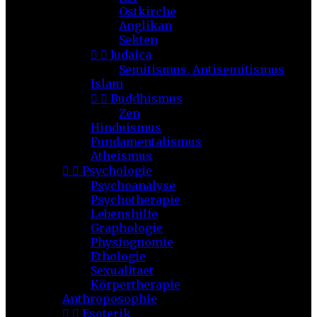
Ostkirche
Anglikan
Sekten


Judaica
Semitismus, Antisemitismus
Islam


Buddhismus
Zen
Hinduismus
Fundamentalismus
Atheismus


Psychologie
Psychoanalyse
Psychotherapie
Lebenshilfe
Graphologie
Physiognomie
Ethologie
Sexualitaet
Körpertherapie
Anthroposophie


Esoterik