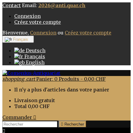
Contact
Email:
2026@anti.quar.ch
Connexion
Créez votre compte
Bienvenue,
Connexion
ou
Créez votre compte
Français

Deutsch
Français
English
shopping_cart
Panier:
0
Produits - 0,00 CHF
Il n'y a plus d'articles dans votre panier
Livraison
gratuit
Total
0,00 CHF
Commander


Rechercher
