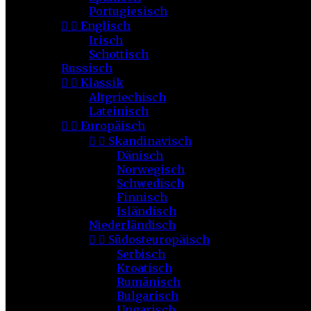
Portugiesisch


Englisch
Irisch
Schottisch
Russisch


Klassik
Altgriechisch
Lateinisch


Europäisch


Skandinavisch
Dänisch
Norwegisch
Schwedisch
Finnisch
Isländisch
Niederländisch


Südosteuropäisch
Serbisch
Kroatisch
Rumänisch
Bulgarisch
Ungarisch