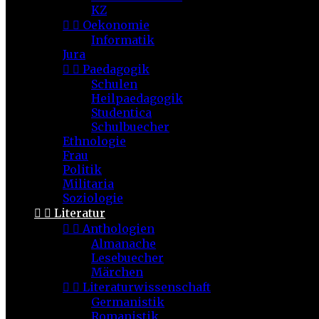
KZ


Oekonomie
Informatik
Jura


Paedagogik
Schulen
Heilpaedagogik
Studentica
Schulbuecher
Ethnologie
Frau
Politik
Militaria
Soziologie


Literatur


Anthologien
Almanache
Lesebuecher
Märchen


Literaturwissenschaft
Germanistik
Romanistik