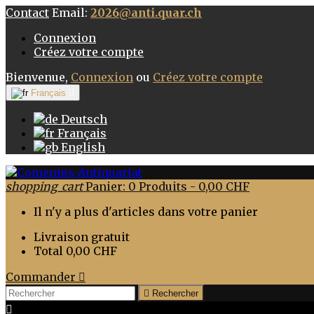
Contact
Email:
2026@anti.quar.ch
Connexion
Créez votre compte
Bienvenue,
Connexion
ou
Créez votre compte
Français

Deutsch
Français
English
shopping_cart
Panier:
0
Produits - 0,00 CHF
Il n'y a plus d'articles dans votre panier
Livraison
gratuit
Total
0,00 CHF
Commander


Rechercher
