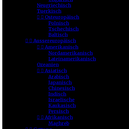
Neugriechisch
Tuerkisch


Osteuropäisch
Polnisch
Tschechisch
Baltisch


Aussereuropäisch


Amerikanisch
Nordamerikanisch
Lateinamerikanisch
Ozeanien


Asiatisch
Arabisch
Japanisch
Chinesisch
Indisch
Israelische
Kaukasisch
Persisch


Afrikanisch
Maghreb