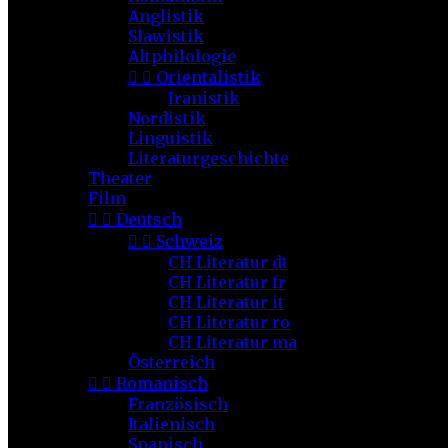
Anglistik
Slawistik
Altphilologie


Orientalistik
Iranistik
Nordistik
Linguistik
Literaturgeschichte
Theater
Film


Deutsch


Schweiz
CH Literatur dt
CH Literatur fr
CH Literatur it
CH Literatur ro
CH Literatur ma
Österreich


Romanisch
Französisch
Italienisch
Spanisch