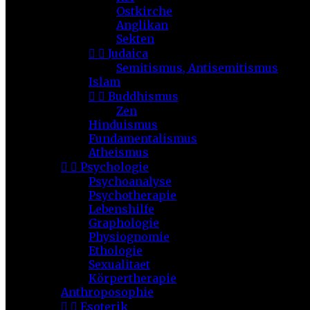
Ostkirche
Anglikan
Sekten


Judaica
Semitismus, Antisemitismus
Islam


Buddhismus
Zen
Hinduismus
Fundamentalismus
Atheismus


Psychologie
Psychoanalyse
Psychotherapie
Lebenshilfe
Graphologie
Physiognomie
Ethologie
Sexualitaet
Körpertherapie
Anthroposophie


Esoterik