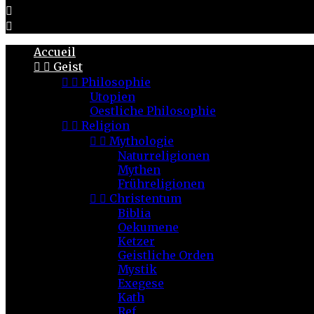


Accueil


Geist


Philosophie
Utopien
Oestliche Philosophie


Religion


Mythologie
Naturreligionen
Mythen
Frühreligionen


Christentum
Biblia
Oekumene
Ketzer
Geistliche Orden
Mystik
Exegese
Kath
Ref