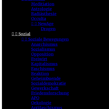
Meditiation
Astrologie
Radiästhesie
Occulta


NewAge
Drogen


Sozial


Soziale Bewegungen
Anarchismus
Sozialismus
Opposition
Freiwirt
Kapitalismus
Faschismus
Reaktion
Geheimbuende
Sozialdemokratie
Gewerkschaft
Friedensforschung
APO
Oekologie
Antifaschismus