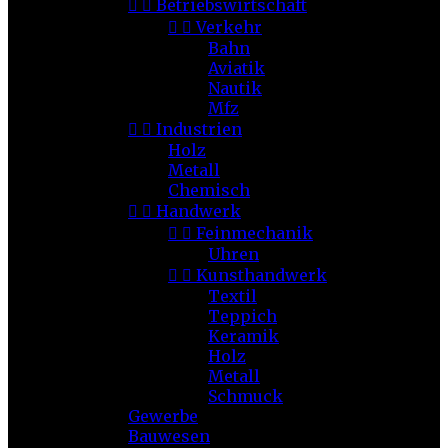


Betriebswirtschaft


Verkehr
Bahn
Aviatik
Nautik
Mfz


Industrien
Holz
Metall
Chemisch


Handwerk


Feinmechanik
Uhren


Kunsthandwerk
Textil
Teppich
Keramik
Holz
Metall
Schmuck
Gewerbe
Bauwesen