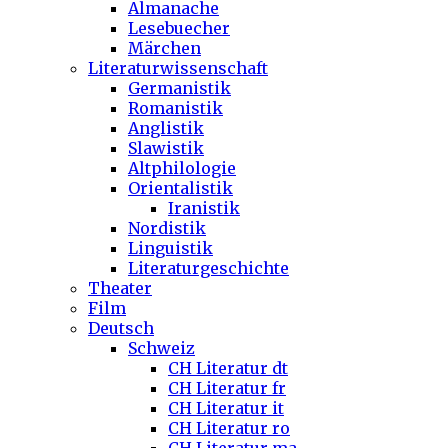
Almanache
Lesebuecher
Märchen
Literaturwissenschaft
Germanistik
Romanistik
Anglistik
Slawistik
Altphilologie
Orientalistik
Iranistik
Nordistik
Linguistik
Literaturgeschichte
Theater
Film
Deutsch
Schweiz
CH Literatur dt
CH Literatur fr
CH Literatur it
CH Literatur ro