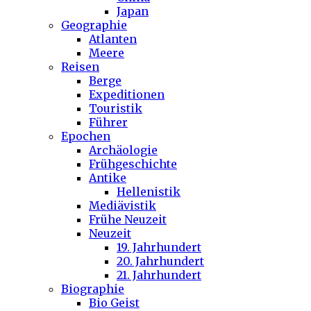
Japan
Geographie
Atlanten
Meere
Reisen
Berge
Expeditionen
Touristik
Führer
Epochen
Archäologie
Frühgeschichte
Antike
Hellenistik
Mediävistik
Frühe Neuzeit
Neuzeit
19. Jahrhundert
20. Jahrhundert
21. Jahrhundert
Biographie
Bio Geist