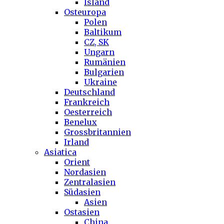
Island
Osteuropa
Polen
Baltikum
CZ, SK
Ungarn
Rumänien
Bulgarien
Ukraine
Deutschland
Frankreich
Oesterreich
Benelux
Grossbritannien
Irland
Asiatica
Orient
Nordasien
Zentralasien
Südasien
Asien
Ostasien
China