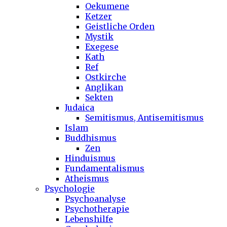
Oekumene
Ketzer
Geistliche Orden
Mystik
Exegese
Kath
Ref
Ostkirche
Anglikan
Sekten
Judaica
Semitismus, Antisemitismus
Islam
Buddhismus
Zen
Hinduismus
Fundamentalismus
Atheismus
Psychologie
Psychoanalyse
Psychotherapie
Lebenshilfe