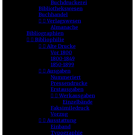
Buchdruckerei
Bibliothekswesen
Buchhandel


Verlagswesen
Almanache
Bibliographien


Bibliophilie


Alte Drucke
Vor 1800
1800-1849
1850-1899


Ausgaben
Nummeriert
Pressendrucke
Erstausgaben


Werkausgaben
Einzelbände
Faksimiledruck
Vorzug


Ausstattung
Einband
Typographie