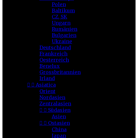
Polen
Baltikum
CZ, SK
Ungarn
Rumänien
Bulgarien
Ukraine
Deutschland
Frankreich
Oesterreich
Benelux
Grossbritannien
Irland


Asiatica
Orient
Nordasien
Zentralasien


Südasien
Asien


Ostasien
China
Japan