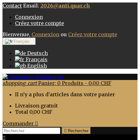
Contact
Email:
2026@anti.quar.ch
Connexion
Créez votre compte
Bienvenue,
Connexion
ou
Créez votre compte
Français

Deutsch
Français
English
shopping_cart
Panier:
0
Produits - 0,00 CHF
Il n'y a plus d'articles dans votre panier
Livraison
gratuit
Total
0,00 CHF
Commander


Rechercher
