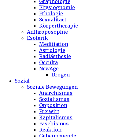
Graphologie
Physiognomie
Ethologie
Sexualitaet
Körpertherapie
Anthroposophie
Esoterik
Meditiation
Astrologie
Radiästhesie
Occulta
NewAge
Drogen
Sozial
Soziale Bewegungen
Anarchismus
Sozialismus
Opposition
Freiwirt
Kapitalismus
Faschismus
Reaktion
Geheimbuende