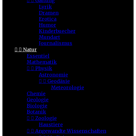


Gattung
Lyrik
Dramen
Erotica
Humor
Kinderbuecher
Mundart
Journalismus


Natur
Essentiel
Mathematik


Physik
Astronomie


Geodäsie
Meteorologie
Chemie
Geologie
Biologie
Botanik


Zoologie
Haustiere


Angewandte Wissenschaften