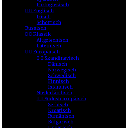
Portugiesisch


Englisch
Irisch
Schottisch
Russisch


Klassik
Altgriechisch
Lateinisch


Europäisch


Skandinavisch
Dänisch
Norwegisch
Schwedisch
Finnisch
Isländisch
Niederländisch


Südosteuropäisch
Serbisch
Kroatisch
Rumänisch
Bulgarisch
Ungarisch