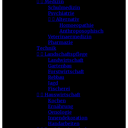


Medizin
Schulmedizin
Psychiatrie


Alternativ
Homoeopathie
Anthroposophisch
Veterinaermedizin
Pharmazie
Technik


Landschaftspflege
Landwirtschaft
Gartenbau
Forstwirtschaft
Rebbau
Jagd
Fischerei


Hauswirtschaft
Kochen
Ernährung
Oenologie
Innendekoration
Handarbeiten