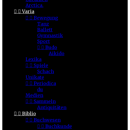
Arctica,


Varia


Bewegung
Tanz
Ballett
Gymnastik
Sport


Budo
Aikido
Lexika


Spiele
Schach
Unikate


Periodica
du
Medien


Sammeln
Antiquitäten


Biblio


Buchwesen


Buchkunde