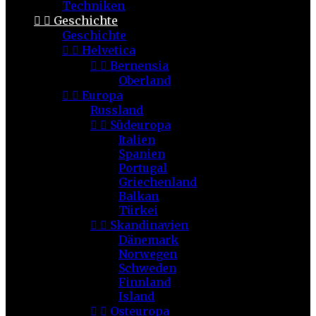
Techniken


Geschichte
Geschichte


Helvetica


Bernensia
Oberland


Europa
Russland


Südeuropa
Italien
Spanien
Portugal
Griechenland
Balkan
Türkei


Skandinavien
Dänemark
Norwegen
Schweden
Finnland
Island


Osteuropa