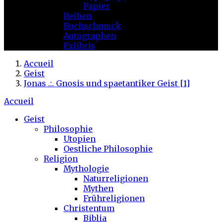
Papier
Reihen
Buchschmuck
Autographen
Exlibris
Accueil
Geist
Jonas .:. Gnosis und spaetantiker Geist [1]
Accueil
Geist
Philosophie
Utopien
Oestliche Philosophie
Religion
Mythologie
Naturreligionen
Mythen
Frühreligionen
Christentum
Biblia