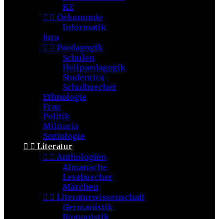
KZ


Oekonomie
Informatik
Jura


Paedagogik
Schulen
Heilpaedagogik
Studentica
Schulbuecher
Ethnologie
Frau
Politik
Militaria
Soziologie


Literatur


Anthologien
Almanache
Lesebuecher
Märchen


Literaturwissenschaft
Germanistik
Romanistik