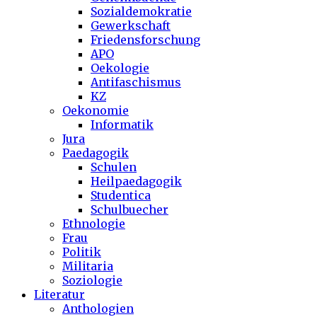
Sozialdemokratie
Gewerkschaft
Friedensforschung
APO
Oekologie
Antifaschismus
KZ
Oekonomie
Informatik
Jura
Paedagogik
Schulen
Heilpaedagogik
Studentica
Schulbuecher
Ethnologie
Frau
Politik
Militaria
Soziologie
Literatur
Anthologien