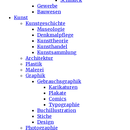
Schmuck
Gewerbe
Bauwesen
Kunst
Kunstgeschichte
Museologie
Denkmalpflege
Kunsttheorie
Kunsthandel
Kunstsammlung
Architektur
Plastik
Malerei
Graphik
Gebrauchsgraphik
Karikaturen
Plakate
Comics
Typographie
Buchillustration
Stiche
Design
Photographie