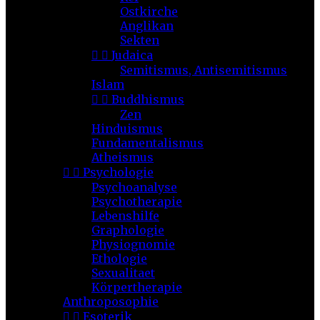
Ostkirche
Anglikan
Sekten


Judaica
Semitismus, Antisemitismus
Islam


Buddhismus
Zen
Hinduismus
Fundamentalismus
Atheismus


Psychologie
Psychoanalyse
Psychotherapie
Lebenshilfe
Graphologie
Physiognomie
Ethologie
Sexualitaet
Körpertherapie
Anthroposophie


Esoterik