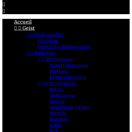


Accueil


Geist


Philosophie
Utopien
Oestliche Philosophie


Religion


Mythologie
Naturreligionen
Mythen
Frühreligionen


Christentum
Biblia
Oekumene
Ketzer
Geistliche Orden
Mystik
Exegese
Kath
Ref