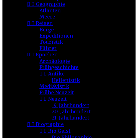


Geographie
Atlanten
Meere


Reisen
Berge
Expeditionen
Touristik
Führer


Epochen
Archäologie
Frühgeschichte


Antike
Hellenistik
Mediävistik
Frühe Neuzeit


Neuzeit
19. Jahrhundert
20. Jahrhundert
21. Jahrhundert


Biographie


Bio Geist
Bio Philosophie