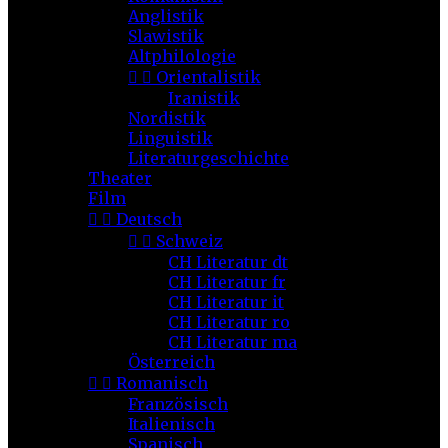
Anglistik
Slawistik
Altphilologie


Orientalistik
Iranistik
Nordistik
Linguistik
Literaturgeschichte
Theater
Film


Deutsch


Schweiz
CH Literatur dt
CH Literatur fr
CH Literatur it
CH Literatur ro
CH Literatur ma
Österreich


Romanisch
Französisch
Italienisch
Spanisch