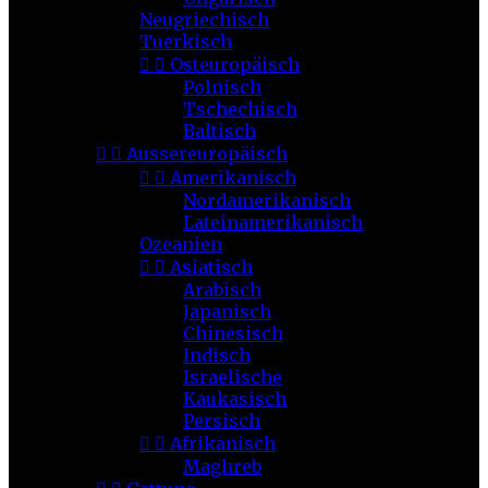
Neugriechisch
Tuerkisch


Osteuropäisch
Polnisch
Tschechisch
Baltisch


Aussereuropäisch


Amerikanisch
Nordamerikanisch
Lateinamerikanisch
Ozeanien


Asiatisch
Arabisch
Japanisch
Chinesisch
Indisch
Israelische
Kaukasisch
Persisch


Afrikanisch
Maghreb