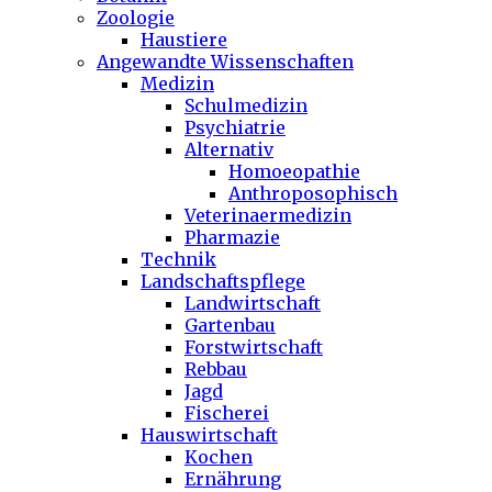
Zoologie
Haustiere
Angewandte Wissenschaften
Medizin
Schulmedizin
Psychiatrie
Alternativ
Homoeopathie
Anthroposophisch
Veterinaermedizin
Pharmazie
Technik
Landschaftspflege
Landwirtschaft
Gartenbau
Forstwirtschaft
Rebbau
Jagd
Fischerei
Hauswirtschaft
Kochen
Ernährung