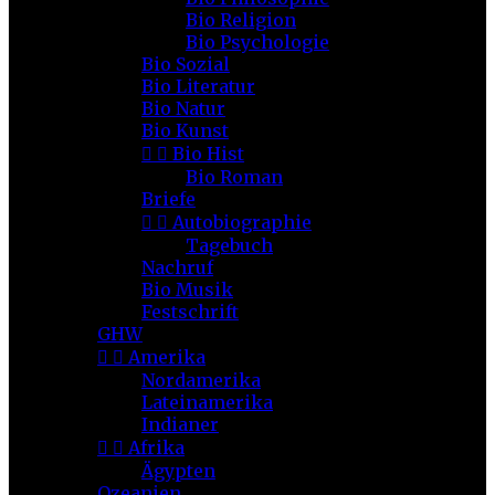
Bio Religion
Bio Psychologie
Bio Sozial
Bio Literatur
Bio Natur
Bio Kunst


Bio Hist
Bio Roman
Briefe


Autobiographie
Tagebuch
Nachruf
Bio Musik
Festschrift
GHW


Amerika
Nordamerika
Lateinamerika
Indianer


Afrika
Ägypten
Ozeanien