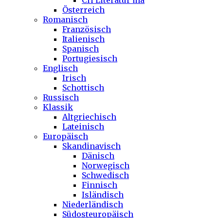
CH Literatur ma
Österreich
Romanisch
Französisch
Italienisch
Spanisch
Portugiesisch
Englisch
Irisch
Schottisch
Russisch
Klassik
Altgriechisch
Lateinisch
Europäisch
Skandinavisch
Dänisch
Norwegisch
Schwedisch
Finnisch
Isländisch
Niederländisch
Südosteuropäisch