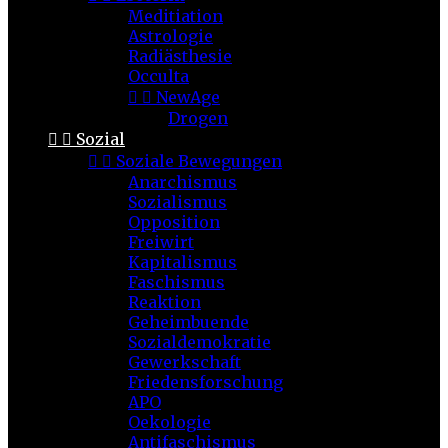
Meditiation
Astrologie
Radiästhesie
Occulta


NewAge
Drogen


Sozial


Soziale Bewegungen
Anarchismus
Sozialismus
Opposition
Freiwirt
Kapitalismus
Faschismus
Reaktion
Geheimbuende
Sozialdemokratie
Gewerkschaft
Friedensforschung
APO
Oekologie
Antifaschismus