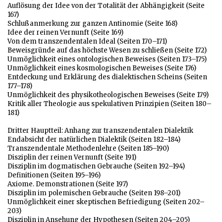
Auflösung der Idee von der Totalität der Abhängigkeit (Seite
167)
Schlußanmerkung zur ganzen Antinomie (Seite 168)
Idee der reinen Vernunft (Seite 169)
Von dem transzendentalen Ideal (Seiten 170–171)
Beweisgründe auf das höchste Wesen zu schließen (Seite 172)
Unmöglichkeit eines ontologischen Beweises (Seiten 173–175)
Unmöglichkeit eines kosmologischen Beweises (Seite 176)
Entdeckung und Erklärung des dialektischen Scheins (Seiten
177–178)
Unmöglichkeit des physikotheologischen Beweises (Seite 179)
Kritik aller Theologie aus spekulativen Prinzipien (Seiten 180–
181)
Dritter Hauptteil: Anhang zur transzendentalen Dialektik
Endabsicht der natürlichen Dialektik (Seiten 182–184)
Transzendentale Methodenlehre (Seiten 185–190)
Disziplin der reinen Vernunft (Seite 191)
Disziplin im dogmatischen Gebrauche (Seiten 192–194)
Definitionen (Seiten 195–196)
Axiome. Demonstrationen (Seite 197)
Disziplin im polemischen Gebrauche (Seiten 198–201)
Unmöglichkeit einer skeptischen Befriedigung (Seiten 202–
203)
Disziplin in Ansehung der Hypothesen (Seiten 204–205)