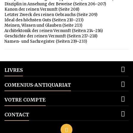
Disziplin in Ansehung der Beweise (Seiten 206–207)
Kanon der reinen Vernunft (Seite 208)
Letzter Zweck des reinen Gebrauchs (Seite 209)
Ideal des höchsten Guts (Seiten 210–213)
Meinen, Wissen und Glauben (Seite 213)
Architektonik der reinen Vernunft (Seiten 214–216)
Geschichte der reinen Vernunft (Seiten 217–218)
Namen- und Sachregister (Seiten 219–233)

LIVRES

COMENIUS-ANTIQUARIAT

VOTRE COMPTE

CONTACT