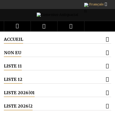

Français



ACCUEIL
NON EU
LISTE 11
LISTE 12
LISTE 2026|01
LISTE 2026|2