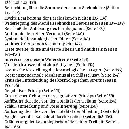
126–128, 128–131)
Betrachtung über die Summe der reinen Seelenlehre (Seiten
132–135)
Zweite Bearbeitung der Paralogismen (Seiten 135–136)
Widerlegung des Mendelssohnschen Beweises (Seiten 137–138)
Beschluß der Auflösung des Paralogismus (Seite 139)
Antinomie der reinen Vernunft (Seite 140)
System der kosmologischen Ideen (Seite 141)
Antithetik der reinen Vernunft (Seite 142)
Erste, zweite, dritte und vierte Thesis und Antithesis (Seiten
143–150)
Interesse bei diesem Widerstreite (Seite 151)
Von den transzendentalen Aufgaben (Seite 152)
Skeptische Vorstellung der kosmologischen Fragen (Seite 153)
Der transzendentale Idealismus als Schlüssel usw. (Seite 154)
Kritische Entscheidung des kosmologischen Streits (Seiten
155–156)
Regulatives Prinzip (Seite 157)
Empirischer Gebrauch des regulativen Prinzips (Seite 158)
Auflösung der Idee von der Totalität der Teilung (Seite 159)
Schlußanmerkung und Vorerinnerung (Seite 160)
Auflösung der Idee von der Totalität der Ableitung (Seite 161)
Möglichkeit der Kausalität durch Freiheit (Seiten 162–163)
Erläuterung der kosmologischen Idee einer Freiheit (Seiten
164–166)