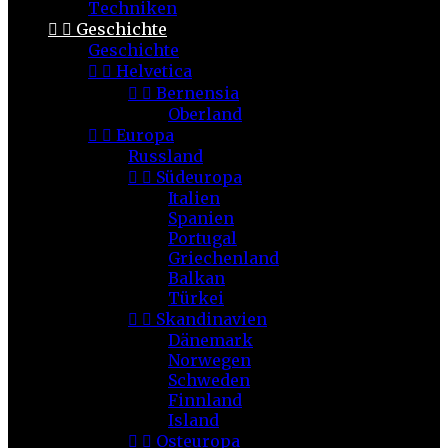
Techniken


Geschichte
Geschichte


Helvetica


Bernensia
Oberland


Europa
Russland


Südeuropa
Italien
Spanien
Portugal
Griechenland
Balkan
Türkei


Skandinavien
Dänemark
Norwegen
Schweden
Finnland
Island


Osteuropa