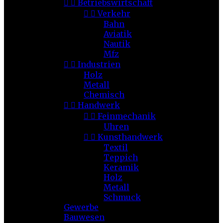


Betriebswirtschaft


Verkehr
Bahn
Aviatik
Nautik
Mfz


Industrien
Holz
Metall
Chemisch


Handwerk


Feinmechanik
Uhren


Kunsthandwerk
Textil
Teppich
Keramik
Holz
Metall
Schmuck
Gewerbe
Bauwesen