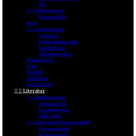
KZ


Oekonomie
Informatik
Jura


Paedagogik
Schulen
Heilpaedagogik
Studentica
Schulbuecher
Ethnologie
Frau
Politik
Militaria
Soziologie


Literatur


Anthologien
Almanache
Lesebuecher
Märchen


Literaturwissenschaft
Germanistik
Romanistik