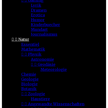


Gattung
Lyrik
Dramen
Erotica
Humor
Kinderbuecher
Mundart
Journalismus


Natur
Essentiel
Mathematik


Physik
Astronomie


Geodäsie
Meteorologie
Chemie
Geologie
Biologie
Botanik


Zoologie
Haustiere


Angewandte Wissenschaften