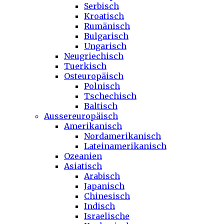
Serbisch
Kroatisch
Rumänisch
Bulgarisch
Ungarisch
Neugriechisch
Tuerkisch
Osteuropäisch
Polnisch
Tschechisch
Baltisch
Aussereuropäisch
Amerikanisch
Nordamerikanisch
Lateinamerikanisch
Ozeanien
Asiatisch
Arabisch
Japanisch
Chinesisch
Indisch
Israelische