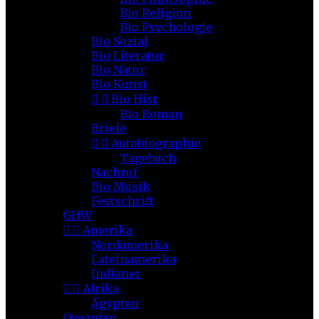
Bio Religion
Bio Psychologie
Bio Sozial
Bio Literatur
Bio Natur
Bio Kunst


Bio Hist
Bio Roman
Briefe


Autobiographie
Tagebuch
Nachruf
Bio Musik
Festschrift
GHW


Amerika
Nordamerika
Lateinamerika
Indianer


Afrika
Ägypten
Ozeanien