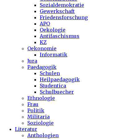
Sozialdemokratie
Gewerkschaft
Friedensforschung
APO
Oekologie
Antifaschismus
KZ
Oekonomie
Informatik
Jura
Paedagogik
Schulen
Heilpaedagogik
Studentica
Schulbuecher
Ethnologie
Frau
Politik
Militaria
Soziologie
Literatur
Anthologien