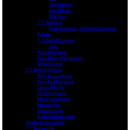
Ostkirche
Anglikan
Sekten


Judaica
Semitismus, Antisemitismus
Islam


Buddhismus
Zen
Hinduismus
Fundamentalismus
Atheismus


Psychologie
Psychoanalyse
Psychotherapie
Lebenshilfe
Graphologie
Physiognomie
Ethologie
Sexualitaet
Körpertherapie
Anthroposophie


Esoterik