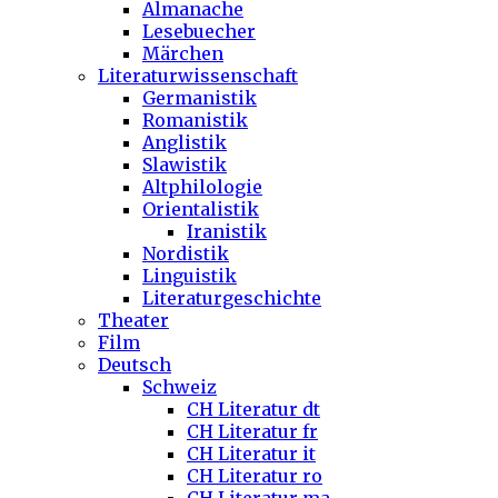
Almanache
Lesebuecher
Märchen
Literaturwissenschaft
Germanistik
Romanistik
Anglistik
Slawistik
Altphilologie
Orientalistik
Iranistik
Nordistik
Linguistik
Literaturgeschichte
Theater
Film
Deutsch
Schweiz
CH Literatur dt
CH Literatur fr
CH Literatur it
CH Literatur ro