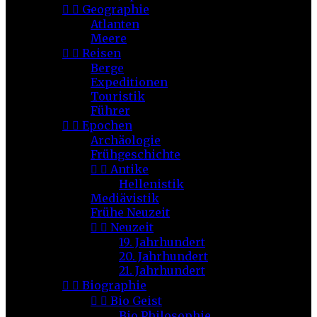


Geographie
Atlanten
Meere


Reisen
Berge
Expeditionen
Touristik
Führer


Epochen
Archäologie
Frühgeschichte


Antike
Hellenistik
Mediävistik
Frühe Neuzeit


Neuzeit
19. Jahrhundert
20. Jahrhundert
21. Jahrhundert


Biographie


Bio Geist
Bio Philosophie