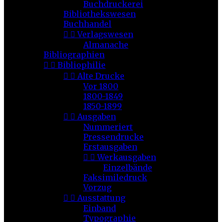
Buchdruckerei
Bibliothekswesen
Buchhandel


Verlagswesen
Almanache
Bibliographien


Bibliophilie


Alte Drucke
Vor 1800
1800-1849
1850-1899


Ausgaben
Nummeriert
Pressendrucke
Erstausgaben


Werkausgaben
Einzelbände
Faksimiledruck
Vorzug


Ausstattung
Einband
Typographie