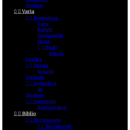
Arctica,


Varia


Bewegung
Tanz
Ballett
Gymnastik
Sport


Budo
Aikido
Lexika


Spiele
Schach
Unikate


Periodica
du
Medien


Sammeln
Antiquitäten


Biblio


Buchwesen


Buchkunde