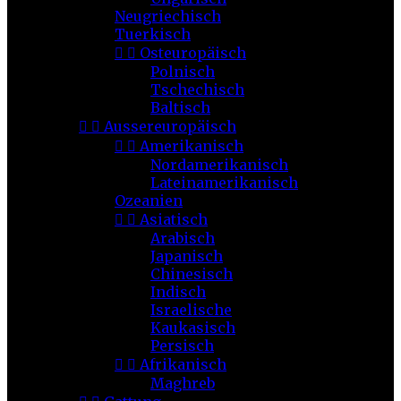
Neugriechisch
Tuerkisch


Osteuropäisch
Polnisch
Tschechisch
Baltisch


Aussereuropäisch


Amerikanisch
Nordamerikanisch
Lateinamerikanisch
Ozeanien


Asiatisch
Arabisch
Japanisch
Chinesisch
Indisch
Israelische
Kaukasisch
Persisch


Afrikanisch
Maghreb