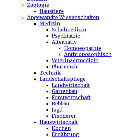
Zoologie
Haustiere
Angewandte Wissenschaften
Medizin
Schulmedizin
Psychiatrie
Alternativ
Homoeopathie
Anthroposophisch
Veterinaermedizin
Pharmazie
Technik
Landschaftspflege
Landwirtschaft
Gartenbau
Forstwirtschaft
Rebbau
Jagd
Fischerei
Hauswirtschaft
Kochen
Ernährung