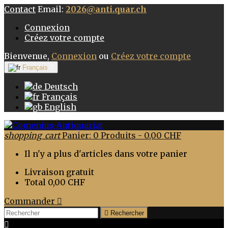
Contact
Email:
2026@anti.quar.ch
Connexion
Créez votre compte
Bienvenue,
Connexion
ou
Créez votre compte
Français

Deutsch
Français
English
shopping_cart
Panier:
0
Produits - 0,00 CHF
Il n'y a plus d'articles dans votre panier
Livraison
gratuit
Total
0,00 CHF
Commander


Rechercher
