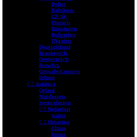
Polen
Baltikum
CZ, SK
Ungarn
Rumänien
Bulgarien
Ukraine
Deutschland
Frankreich
Oesterreich
Benelux
Grossbritannien
Irland


Asiatica
Orient
Nordasien
Zentralasien


Südasien
Asien


Ostasien
China
Japan