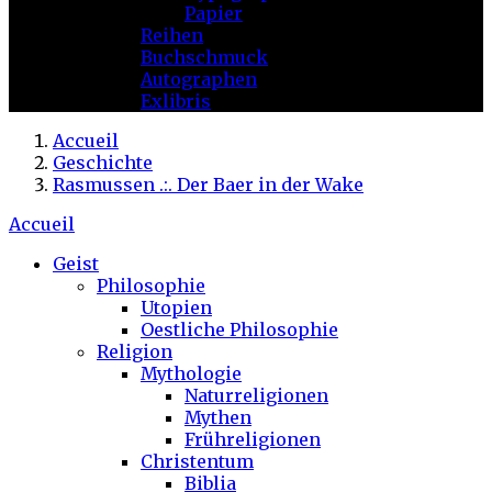
Papier
Reihen
Buchschmuck
Autographen
Exlibris
Accueil
Geschichte
Rasmussen .:. Der Baer in der Wake
Accueil
Geist
Philosophie
Utopien
Oestliche Philosophie
Religion
Mythologie
Naturreligionen
Mythen
Frühreligionen
Christentum
Biblia