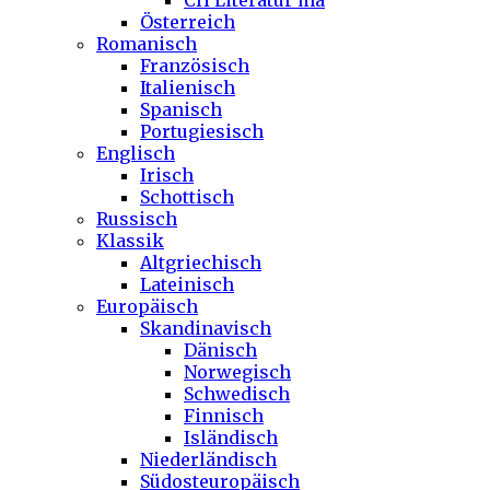
CH Literatur ma
Österreich
Romanisch
Französisch
Italienisch
Spanisch
Portugiesisch
Englisch
Irisch
Schottisch
Russisch
Klassik
Altgriechisch
Lateinisch
Europäisch
Skandinavisch
Dänisch
Norwegisch
Schwedisch
Finnisch
Isländisch
Niederländisch
Südosteuropäisch