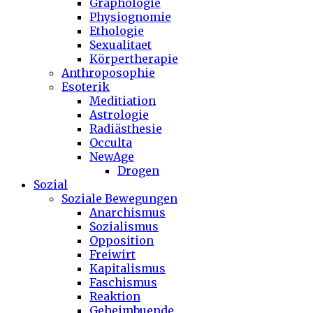
Graphologie
Physiognomie
Ethologie
Sexualitaet
Körpertherapie
Anthroposophie
Esoterik
Meditiation
Astrologie
Radiästhesie
Occulta
NewAge
Drogen
Sozial
Soziale Bewegungen
Anarchismus
Sozialismus
Opposition
Freiwirt
Kapitalismus
Faschismus
Reaktion
Geheimbuende