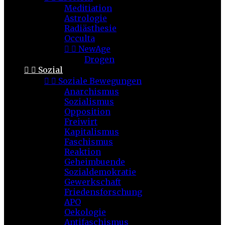
Meditiation
Astrologie
Radiästhesie
Occulta


NewAge
Drogen


Sozial


Soziale Bewegungen
Anarchismus
Sozialismus
Opposition
Freiwirt
Kapitalismus
Faschismus
Reaktion
Geheimbuende
Sozialdemokratie
Gewerkschaft
Friedensforschung
APO
Oekologie
Antifaschismus