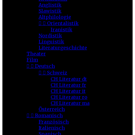
Anglistik
Slawistik
Altphilologie


Orientalistik
Iranistik
Nordistik
Linguistik
Literaturgeschichte
Theater
Film


Deutsch


Schweiz
CH Literatur dt
CH Literatur fr
CH Literatur it
CH Literatur ro
CH Literatur ma
Österreich


Romanisch
Französisch
Italienisch
Spanisch