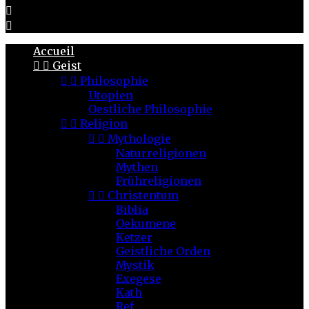


Accueil


Geist


Philosophie
Utopien
Oestliche Philosophie


Religion


Mythologie
Naturreligionen
Mythen
Frühreligionen


Christentum
Biblia
Oekumene
Ketzer
Geistliche Orden
Mystik
Exegese
Kath
Ref