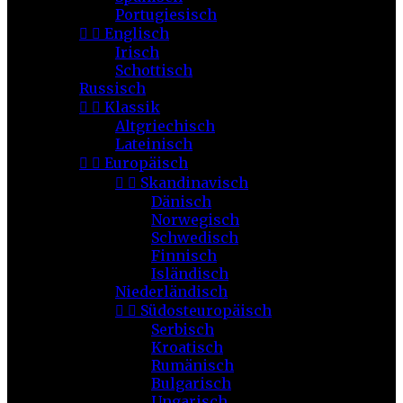
Portugiesisch


Englisch
Irisch
Schottisch
Russisch


Klassik
Altgriechisch
Lateinisch


Europäisch


Skandinavisch
Dänisch
Norwegisch
Schwedisch
Finnisch
Isländisch
Niederländisch


Südosteuropäisch
Serbisch
Kroatisch
Rumänisch
Bulgarisch
Ungarisch