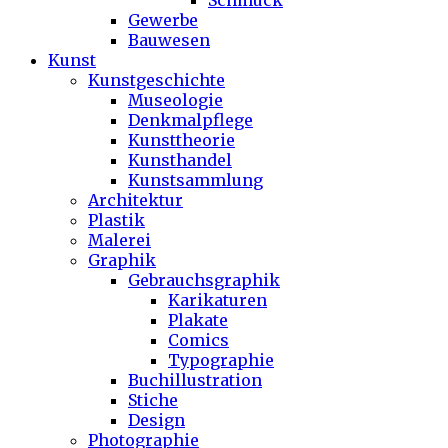
Schmuck
Gewerbe
Bauwesen
Kunst
Kunstgeschichte
Museologie
Denkmalpflege
Kunsttheorie
Kunsthandel
Kunstsammlung
Architektur
Plastik
Malerei
Graphik
Gebrauchsgraphik
Karikaturen
Plakate
Comics
Typographie
Buchillustration
Stiche
Design
Photographie