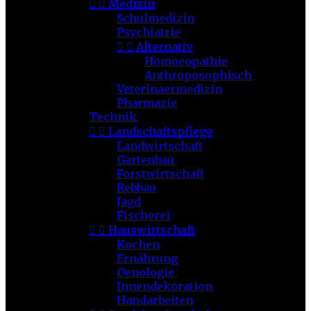


Medizin
Schulmedizin
Psychiatrie


Alternativ
Homoeopathie
Anthroposophisch
Veterinaermedizin
Pharmazie
Technik


Landschaftspflege
Landwirtschaft
Gartenbau
Forstwirtschaft
Rebbau
Jagd
Fischerei


Hauswirtschaft
Kochen
Ernährung
Oenologie
Innendekoration
Handarbeiten