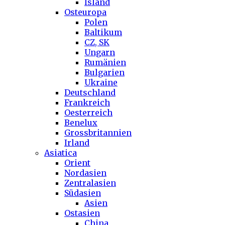
Island
Osteuropa
Polen
Baltikum
CZ, SK
Ungarn
Rumänien
Bulgarien
Ukraine
Deutschland
Frankreich
Oesterreich
Benelux
Grossbritannien
Irland
Asiatica
Orient
Nordasien
Zentralasien
Südasien
Asien
Ostasien
China