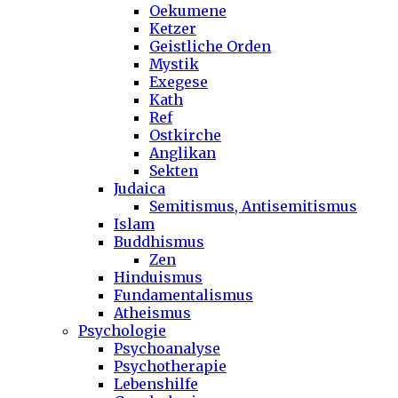
Oekumene
Ketzer
Geistliche Orden
Mystik
Exegese
Kath
Ref
Ostkirche
Anglikan
Sekten
Judaica
Semitismus, Antisemitismus
Islam
Buddhismus
Zen
Hinduismus
Fundamentalismus
Atheismus
Psychologie
Psychoanalyse
Psychotherapie
Lebenshilfe