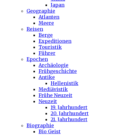
Japan
Geographie
Atlanten
Meere
Reisen
Berge
Expeditionen
Touristik
Führer
Epochen
Archäologie
Frühgeschichte
Antike
Hellenistik
Mediävistik
Frühe Neuzeit
Neuzeit
19. Jahrhundert
20. Jahrhundert
21. Jahrhundert
Biographie
Bio Geist