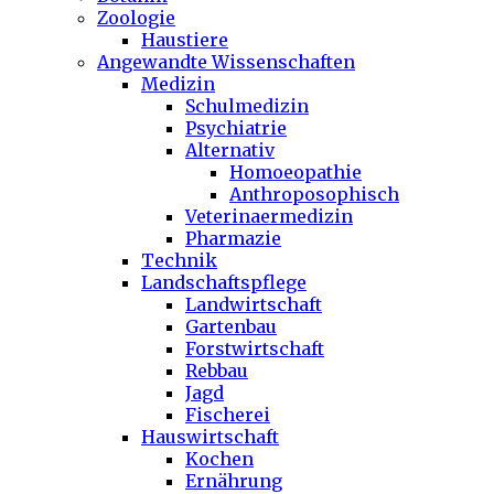
Zoologie
Haustiere
Angewandte Wissenschaften
Medizin
Schulmedizin
Psychiatrie
Alternativ
Homoeopathie
Anthroposophisch
Veterinaermedizin
Pharmazie
Technik
Landschaftspflege
Landwirtschaft
Gartenbau
Forstwirtschaft
Rebbau
Jagd
Fischerei
Hauswirtschaft
Kochen
Ernährung