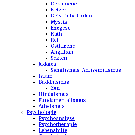
Oekumene
Ketzer
Geistliche Orden
Mystik
Exegese
Kath
Ref
Ostkirche
Anglikan
Sekten
Judaica
Semitismus, Antisemitismus
Islam
Buddhismus
Zen
Hinduismus
Fundamentalismus
Atheismus
Psychologie
Psychoanalyse
Psychotherapie
Lebenshilfe