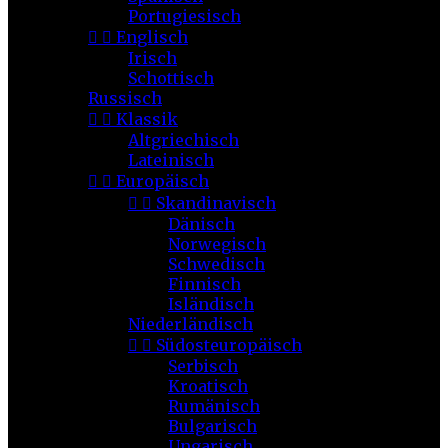
Portugiesisch


Englisch
Irisch
Schottisch
Russisch


Klassik
Altgriechisch
Lateinisch


Europäisch


Skandinavisch
Dänisch
Norwegisch
Schwedisch
Finnisch
Isländisch
Niederländisch


Südosteuropäisch
Serbisch
Kroatisch
Rumänisch
Bulgarisch
Ungarisch