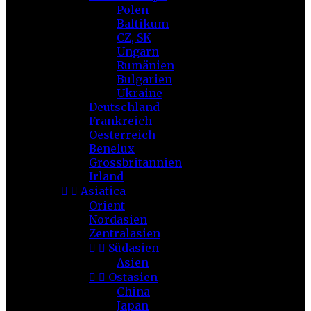
Polen
Baltikum
CZ, SK
Ungarn
Rumänien
Bulgarien
Ukraine
Deutschland
Frankreich
Oesterreich
Benelux
Grossbritannien
Irland


Asiatica
Orient
Nordasien
Zentralasien


Südasien
Asien


Ostasien
China
Japan