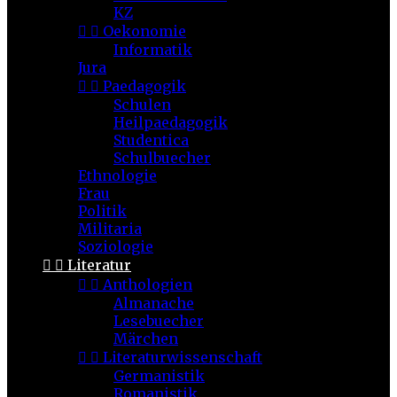
KZ


Oekonomie
Informatik
Jura


Paedagogik
Schulen
Heilpaedagogik
Studentica
Schulbuecher
Ethnologie
Frau
Politik
Militaria
Soziologie


Literatur


Anthologien
Almanache
Lesebuecher
Märchen


Literaturwissenschaft
Germanistik
Romanistik