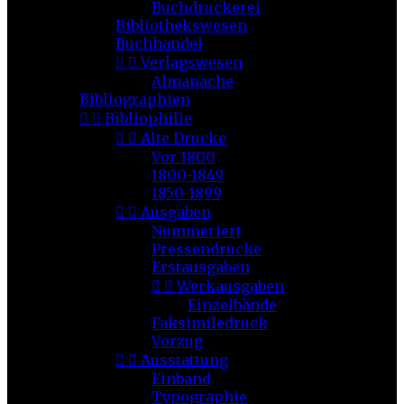
Buchdruckerei
Bibliothekswesen
Buchhandel


Verlagswesen
Almanache
Bibliographien


Bibliophilie


Alte Drucke
Vor 1800
1800-1849
1850-1899


Ausgaben
Nummeriert
Pressendrucke
Erstausgaben


Werkausgaben
Einzelbände
Faksimiledruck
Vorzug


Ausstattung
Einband
Typographie