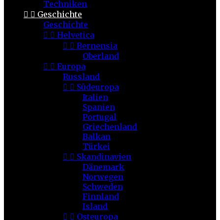
Techniken


Geschichte
Geschichte


Helvetica


Bernensia
Oberland


Europa
Russland


Südeuropa
Italien
Spanien
Portugal
Griechenland
Balkan
Türkei


Skandinavien
Dänemark
Norwegen
Schweden
Finnland
Island


Osteuropa