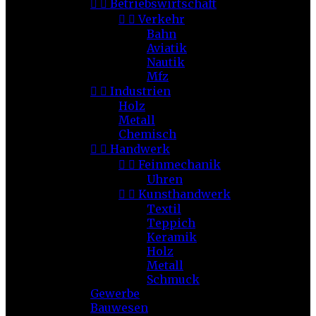


Betriebswirtschaft


Verkehr
Bahn
Aviatik
Nautik
Mfz


Industrien
Holz
Metall
Chemisch


Handwerk


Feinmechanik
Uhren


Kunsthandwerk
Textil
Teppich
Keramik
Holz
Metall
Schmuck
Gewerbe
Bauwesen