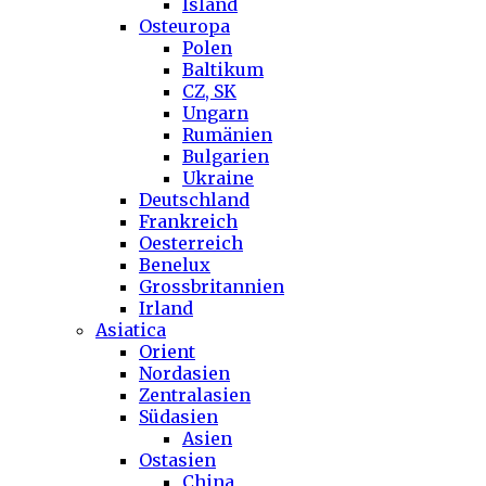
Island
Osteuropa
Polen
Baltikum
CZ, SK
Ungarn
Rumänien
Bulgarien
Ukraine
Deutschland
Frankreich
Oesterreich
Benelux
Grossbritannien
Irland
Asiatica
Orient
Nordasien
Zentralasien
Südasien
Asien
Ostasien
China