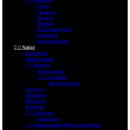


Gattung
Lyrik
Dramen
Erotica
Humor
Kinderbuecher
Mundart
Journalismus


Natur
Essentiel
Mathematik


Physik
Astronomie


Geodäsie
Meteorologie
Chemie
Geologie
Biologie
Botanik


Zoologie
Haustiere


Angewandte Wissenschaften