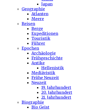
Japan
Geographie
Atlanten
Meere
Reisen
Berge
Expeditionen
Touristik
Führer
Epochen
Archäologie
Frühgeschichte
Antike
Hellenistik
Mediävistik
Frühe Neuzeit
Neuzeit
19. Jahrhundert
20. Jahrhundert
21. Jahrhundert
Biographie
Bio Geist