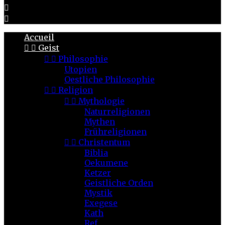


Accueil


Geist


Philosophie
Utopien
Oestliche Philosophie


Religion


Mythologie
Naturreligionen
Mythen
Frühreligionen


Christentum
Biblia
Oekumene
Ketzer
Geistliche Orden
Mystik
Exegese
Kath
Ref