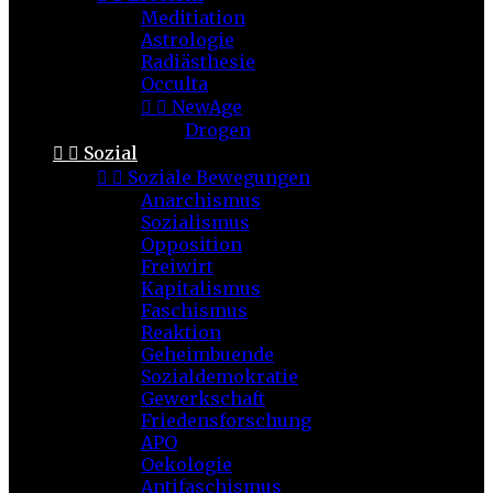
Meditiation
Astrologie
Radiästhesie
Occulta


NewAge
Drogen


Sozial


Soziale Bewegungen
Anarchismus
Sozialismus
Opposition
Freiwirt
Kapitalismus
Faschismus
Reaktion
Geheimbuende
Sozialdemokratie
Gewerkschaft
Friedensforschung
APO
Oekologie
Antifaschismus