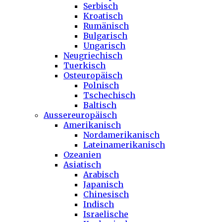
Serbisch
Kroatisch
Rumänisch
Bulgarisch
Ungarisch
Neugriechisch
Tuerkisch
Osteuropäisch
Polnisch
Tschechisch
Baltisch
Aussereuropäisch
Amerikanisch
Nordamerikanisch
Lateinamerikanisch
Ozeanien
Asiatisch
Arabisch
Japanisch
Chinesisch
Indisch
Israelische