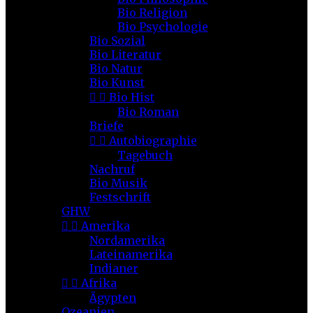
Bio Religion
Bio Psychologie
Bio Sozial
Bio Literatur
Bio Natur
Bio Kunst


Bio Hist
Bio Roman
Briefe


Autobiographie
Tagebuch
Nachruf
Bio Musik
Festschrift
GHW


Amerika
Nordamerika
Lateinamerika
Indianer


Afrika
Ägypten
Ozeanien