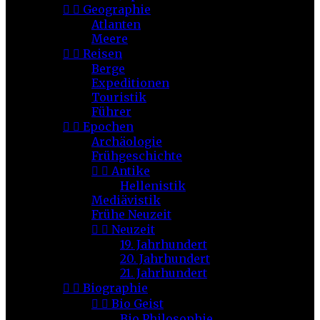


Geographie
Atlanten
Meere


Reisen
Berge
Expeditionen
Touristik
Führer


Epochen
Archäologie
Frühgeschichte


Antike
Hellenistik
Mediävistik
Frühe Neuzeit


Neuzeit
19. Jahrhundert
20. Jahrhundert
21. Jahrhundert


Biographie


Bio Geist
Bio Philosophie