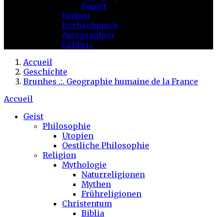
Papier
Reihen
Buchschmuck
Autographen
Exlibris
Accueil
Geschichte
Brunhes .:. Geographie humaine de la France
Accueil
Geist
Philosophie
Utopien
Oestliche Philosophie
Religion
Mythologie
Naturreligionen
Mythen
Frühreligionen
Christentum
Biblia