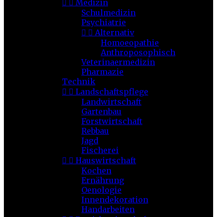


Medizin
Schulmedizin
Psychiatrie


Alternativ
Homoeopathie
Anthroposophisch
Veterinaermedizin
Pharmazie
Technik


Landschaftspflege
Landwirtschaft
Gartenbau
Forstwirtschaft
Rebbau
Jagd
Fischerei


Hauswirtschaft
Kochen
Ernährung
Oenologie
Innendekoration
Handarbeiten