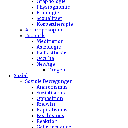
Graphologie
Physiognomie
Ethologie
Sexualitaet
Körpertherapie
Anthroposophie
Esoterik
Meditiation
Astrologie
Radiästhesie
Occulta
NewAge
Drogen
Sozial
Soziale Bewegungen
Anarchismus
Sozialismus
Opposition
Freiwirt
Kapitalismus
Faschismus
Reaktion
Geheimbuende