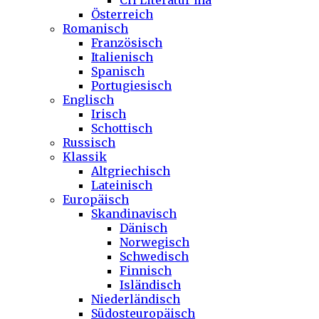
CH Literatur ma
Österreich
Romanisch
Französisch
Italienisch
Spanisch
Portugiesisch
Englisch
Irisch
Schottisch
Russisch
Klassik
Altgriechisch
Lateinisch
Europäisch
Skandinavisch
Dänisch
Norwegisch
Schwedisch
Finnisch
Isländisch
Niederländisch
Südosteuropäisch