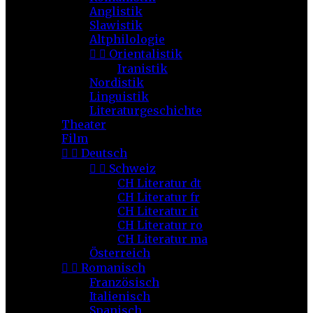
Anglistik
Slawistik
Altphilologie


Orientalistik
Iranistik
Nordistik
Linguistik
Literaturgeschichte
Theater
Film


Deutsch


Schweiz
CH Literatur dt
CH Literatur fr
CH Literatur it
CH Literatur ro
CH Literatur ma
Österreich


Romanisch
Französisch
Italienisch
Spanisch