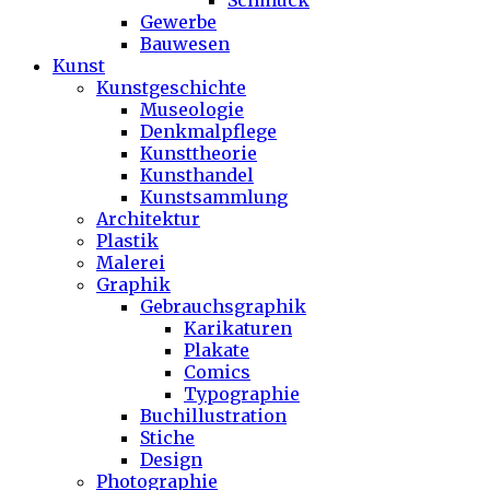
Schmuck
Gewerbe
Bauwesen
Kunst
Kunstgeschichte
Museologie
Denkmalpflege
Kunsttheorie
Kunsthandel
Kunstsammlung
Architektur
Plastik
Malerei
Graphik
Gebrauchsgraphik
Karikaturen
Plakate
Comics
Typographie
Buchillustration
Stiche
Design
Photographie