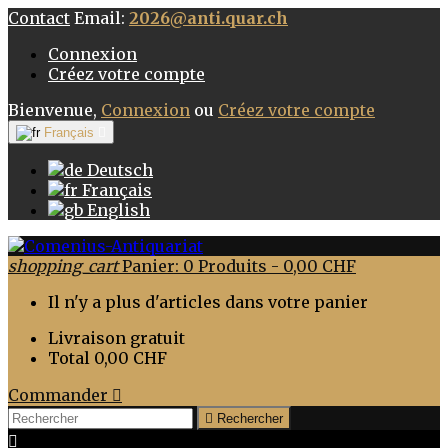
Contact
Email:
2026@anti.quar.ch
Connexion
Créez votre compte
Bienvenue,
Connexion
ou
Créez votre compte
Français

Deutsch
Français
English
shopping_cart
Panier:
0
Produits - 0,00 CHF
Il n'y a plus d'articles dans votre panier
Livraison
gratuit
Total
0,00 CHF
Commander


Rechercher
