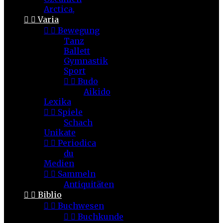
Arctica,


Varia


Bewegung
Tanz
Ballett
Gymnastik
Sport


Budo
Aikido
Lexika


Spiele
Schach
Unikate


Periodica
du
Medien


Sammeln
Antiquitäten


Biblio


Buchwesen


Buchkunde