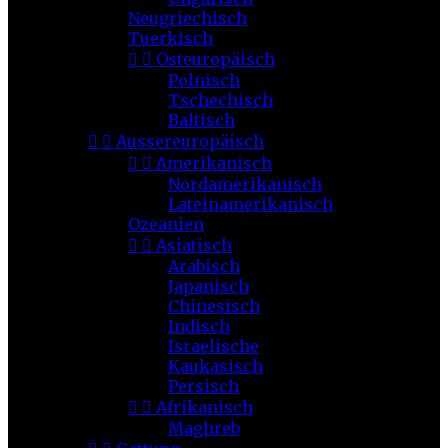
Neugriechisch
Tuerkisch


Osteuropäisch
Polnisch
Tschechisch
Baltisch


Aussereuropäisch


Amerikanisch
Nordamerikanisch
Lateinamerikanisch
Ozeanien


Asiatisch
Arabisch
Japanisch
Chinesisch
Indisch
Israelische
Kaukasisch
Persisch


Afrikanisch
Maghreb