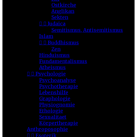
Ostkirche
Anglikan
Sekten


Judaica
Semitismus, Antisemitismus
Islam


Buddhismus
Zen
Hinduismus
Fundamentalismus
Atheismus


Psychologie
Psychoanalyse
Psychotherapie
Lebenshilfe
Graphologie
Physiognomie
Ethologie
Sexualitaet
Körpertherapie
Anthroposophie


Esoterik