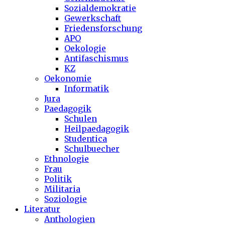
Sozialdemokratie
Gewerkschaft
Friedensforschung
APO
Oekologie
Antifaschismus
KZ
Oekonomie
Informatik
Jura
Paedagogik
Schulen
Heilpaedagogik
Studentica
Schulbuecher
Ethnologie
Frau
Politik
Militaria
Soziologie
Literatur
Anthologien