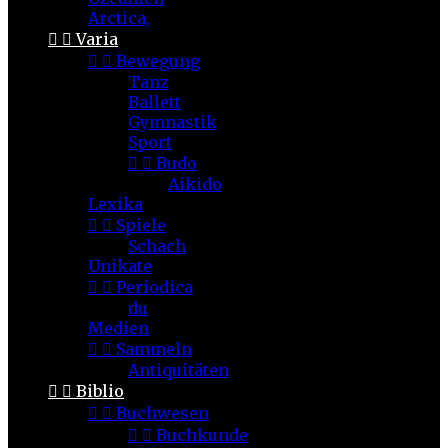
Arctica,


Varia


Bewegung
Tanz
Ballett
Gymnastik
Sport


Budo
Aikido
Lexika


Spiele
Schach
Unikate


Periodica
du
Medien


Sammeln
Antiquitäten


Biblio


Buchwesen


Buchkunde