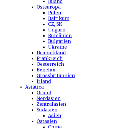
Island
Osteuropa
Polen
Baltikum
CZ, SK
Ungarn
Rumänien
Bulgarien
Ukraine
Deutschland
Frankreich
Oesterreich
Benelux
Grossbritannien
Irland
Asiatica
Orient
Nordasien
Zentralasien
Südasien
Asien
Ostasien
China