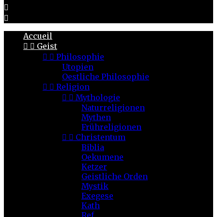


Accueil


Geist


Philosophie
Utopien
Oestliche Philosophie


Religion


Mythologie
Naturreligionen
Mythen
Frühreligionen


Christentum
Biblia
Oekumene
Ketzer
Geistliche Orden
Mystik
Exegese
Kath
Ref