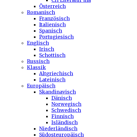
CH Literatur ma
Österreich
Romanisch
Französisch
Italienisch
Spanisch
Portugiesisch
Englisch
Irisch
Schottisch
Russisch
Klassik
Altgriechisch
Lateinisch
Europäisch
Skandinavisch
Dänisch
Norwegisch
Schwedisch
Finnisch
Isländisch
Niederländisch
Südosteuropäisch