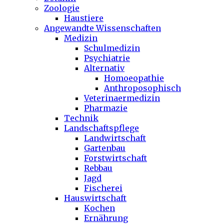
Zoologie
Haustiere
Angewandte Wissenschaften
Medizin
Schulmedizin
Psychiatrie
Alternativ
Homoeopathie
Anthroposophisch
Veterinaermedizin
Pharmazie
Technik
Landschaftspflege
Landwirtschaft
Gartenbau
Forstwirtschaft
Rebbau
Jagd
Fischerei
Hauswirtschaft
Kochen
Ernährung