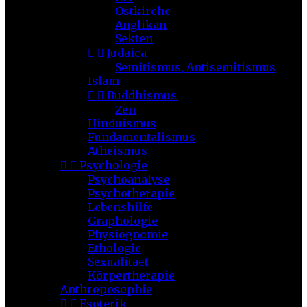
Ostkirche
Anglikan
Sekten


Judaica
Semitismus, Antisemitismus
Islam


Buddhismus
Zen
Hinduismus
Fundamentalismus
Atheismus


Psychologie
Psychoanalyse
Psychotherapie
Lebenshilfe
Graphologie
Physiognomie
Ethologie
Sexualitaet
Körpertherapie
Anthroposophie


Esoterik