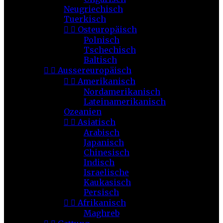
Neugriechisch
Tuerkisch


Osteuropäisch
Polnisch
Tschechisch
Baltisch


Aussereuropäisch


Amerikanisch
Nordamerikanisch
Lateinamerikanisch
Ozeanien


Asiatisch
Arabisch
Japanisch
Chinesisch
Indisch
Israelische
Kaukasisch
Persisch


Afrikanisch
Maghreb