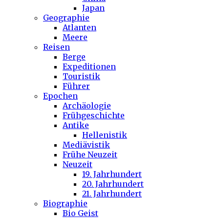
Japan
Geographie
Atlanten
Meere
Reisen
Berge
Expeditionen
Touristik
Führer
Epochen
Archäologie
Frühgeschichte
Antike
Hellenistik
Mediävistik
Frühe Neuzeit
Neuzeit
19. Jahrhundert
20. Jahrhundert
21. Jahrhundert
Biographie
Bio Geist