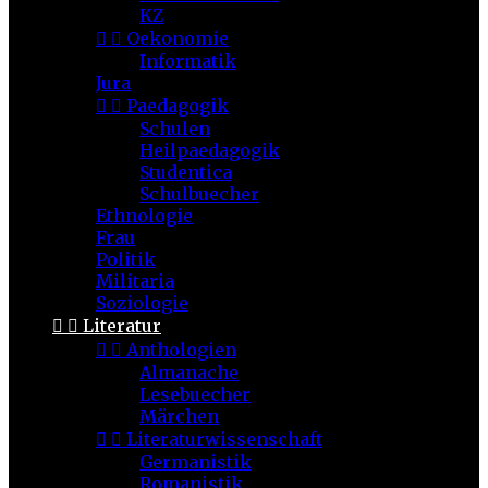
KZ


Oekonomie
Informatik
Jura


Paedagogik
Schulen
Heilpaedagogik
Studentica
Schulbuecher
Ethnologie
Frau
Politik
Militaria
Soziologie


Literatur


Anthologien
Almanache
Lesebuecher
Märchen


Literaturwissenschaft
Germanistik
Romanistik