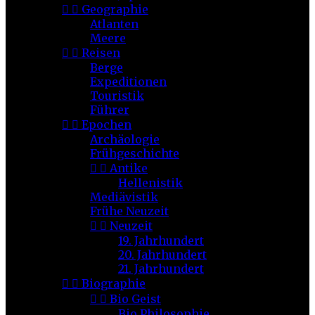


Geographie
Atlanten
Meere


Reisen
Berge
Expeditionen
Touristik
Führer


Epochen
Archäologie
Frühgeschichte


Antike
Hellenistik
Mediävistik
Frühe Neuzeit


Neuzeit
19. Jahrhundert
20. Jahrhundert
21. Jahrhundert


Biographie


Bio Geist
Bio Philosophie