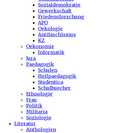
Sozialdemokratie
Gewerkschaft
Friedensforschung
APO
Oekologie
Antifaschismus
KZ
Oekonomie
Informatik
Jura
Paedagogik
Schulen
Heilpaedagogik
Studentica
Schulbuecher
Ethnologie
Frau
Politik
Militaria
Soziologie
Literatur
Anthologien