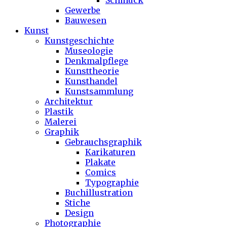
Schmuck
Gewerbe
Bauwesen
Kunst
Kunstgeschichte
Museologie
Denkmalpflege
Kunsttheorie
Kunsthandel
Kunstsammlung
Architektur
Plastik
Malerei
Graphik
Gebrauchsgraphik
Karikaturen
Plakate
Comics
Typographie
Buchillustration
Stiche
Design
Photographie