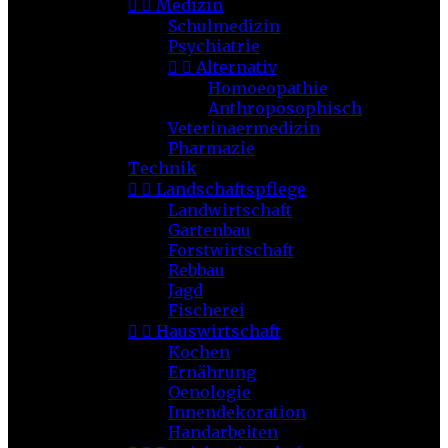


Medizin
Schulmedizin
Psychiatrie


Alternativ
Homoeopathie
Anthroposophisch
Veterinaermedizin
Pharmazie
Technik


Landschaftspflege
Landwirtschaft
Gartenbau
Forstwirtschaft
Rebbau
Jagd
Fischerei


Hauswirtschaft
Kochen
Ernährung
Oenologie
Innendekoration
Handarbeiten