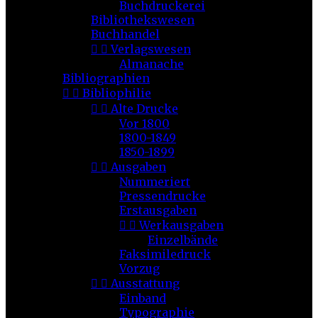
Buchdruckerei
Bibliothekswesen
Buchhandel


Verlagswesen
Almanache
Bibliographien


Bibliophilie


Alte Drucke
Vor 1800
1800-1849
1850-1899


Ausgaben
Nummeriert
Pressendrucke
Erstausgaben


Werkausgaben
Einzelbände
Faksimiledruck
Vorzug


Ausstattung
Einband
Typographie