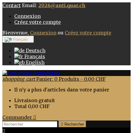
Contact
Email:
2026@anti.quar.ch
Connexion
Créez votre compte
Bienvenue,
Connexion
ou
Créez votre compte
Français

Deutsch
Français
English
shopping_cart
Panier:
0
Produits - 0,00 CHF
Il n'y a plus d'articles dans votre panier
Livraison
gratuit
Total
0,00 CHF
Commander


Rechercher
