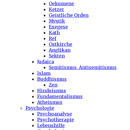
Oekumene
Ketzer
Geistliche Orden
Mystik
Exegese
Kath
Ref
Ostkirche
Anglikan
Sekten
Judaica
Semitismus, Antisemitismus
Islam
Buddhismus
Zen
Hinduismus
Fundamentalismus
Atheismus
Psychologie
Psychoanalyse
Psychotherapie
Lebenshilfe