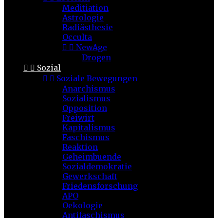
Meditiation
Astrologie
Radiästhesie
Occulta


NewAge
Drogen


Sozial


Soziale Bewegungen
Anarchismus
Sozialismus
Opposition
Freiwirt
Kapitalismus
Faschismus
Reaktion
Geheimbuende
Sozialdemokratie
Gewerkschaft
Friedensforschung
APO
Oekologie
Antifaschismus