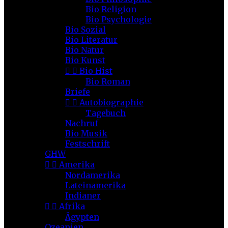
Bio Religion
Bio Psychologie
Bio Sozial
Bio Literatur
Bio Natur
Bio Kunst


Bio Hist
Bio Roman
Briefe


Autobiographie
Tagebuch
Nachruf
Bio Musik
Festschrift
GHW


Amerika
Nordamerika
Lateinamerika
Indianer


Afrika
Ägypten
Ozeanien