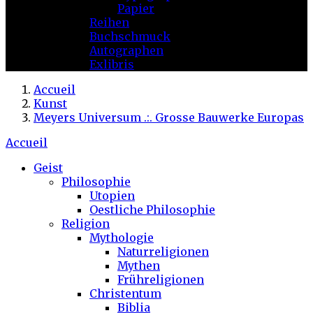
Papier
Reihen
Buchschmuck
Autographen
Exlibris
Accueil
Kunst
Meyers Universum .:. Grosse Bauwerke Europas
Accueil
Geist
Philosophie
Utopien
Oestliche Philosophie
Religion
Mythologie
Naturreligionen
Mythen
Frühreligionen
Christentum
Biblia