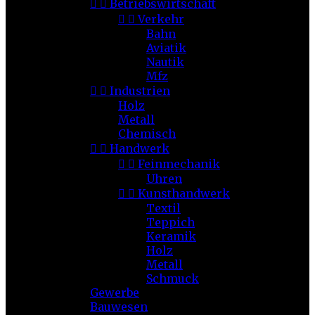


Betriebswirtschaft


Verkehr
Bahn
Aviatik
Nautik
Mfz


Industrien
Holz
Metall
Chemisch


Handwerk


Feinmechanik
Uhren


Kunsthandwerk
Textil
Teppich
Keramik
Holz
Metall
Schmuck
Gewerbe
Bauwesen