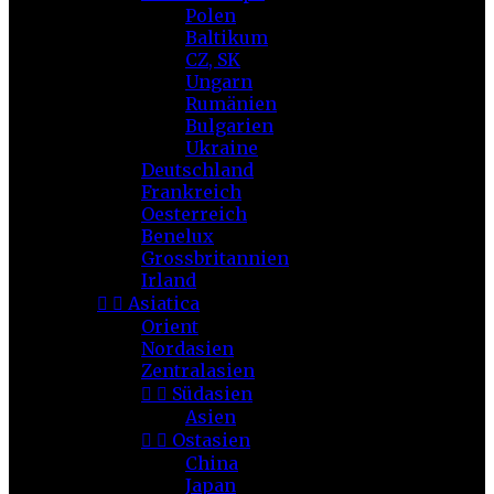
Polen
Baltikum
CZ, SK
Ungarn
Rumänien
Bulgarien
Ukraine
Deutschland
Frankreich
Oesterreich
Benelux
Grossbritannien
Irland


Asiatica
Orient
Nordasien
Zentralasien


Südasien
Asien


Ostasien
China
Japan