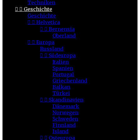
Techniken


Geschichte
Geschichte


Helvetica


Bernensia
Oberland


Europa
Russland


Südeuropa
Italien
Spanien
Portugal
Griechenland
Balkan
Türkei


Skandinavien
Dänemark
Norwegen
Schweden
Finnland
Island


Osteuropa