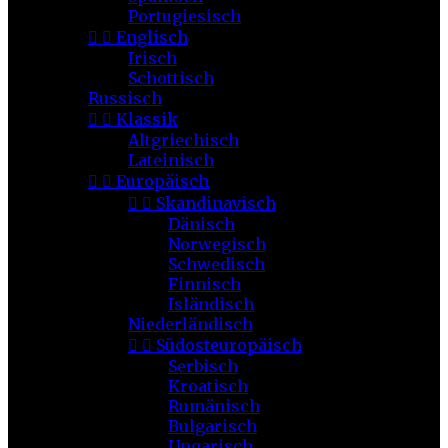
Portugiesisch


Englisch
Irisch
Schottisch
Russisch


Klassik
Altgriechisch
Lateinisch


Europäisch


Skandinavisch
Dänisch
Norwegisch
Schwedisch
Finnisch
Isländisch
Niederländisch


Südosteuropäisch
Serbisch
Kroatisch
Rumänisch
Bulgarisch
Ungarisch