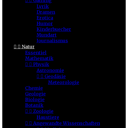


Gattung
Lyrik
Dramen
Erotica
Humor
Kinderbuecher
Mundart
Journalismus


Natur
Essentiel
Mathematik


Physik
Astronomie


Geodäsie
Meteorologie
Chemie
Geologie
Biologie
Botanik


Zoologie
Haustiere


Angewandte Wissenschaften