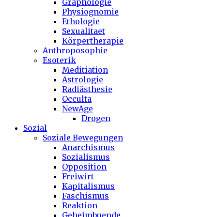
Graphologie
Physiognomie
Ethologie
Sexualitaet
Körpertherapie
Anthroposophie
Esoterik
Meditiation
Astrologie
Radiästhesie
Occulta
NewAge
Drogen
Sozial
Soziale Bewegungen
Anarchismus
Sozialismus
Opposition
Freiwirt
Kapitalismus
Faschismus
Reaktion
Geheimbuende