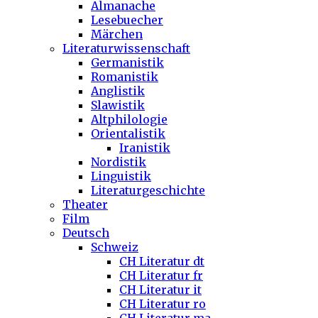
Almanache
Lesebuecher
Märchen
Literaturwissenschaft
Germanistik
Romanistik
Anglistik
Slawistik
Altphilologie
Orientalistik
Iranistik
Nordistik
Linguistik
Literaturgeschichte
Theater
Film
Deutsch
Schweiz
CH Literatur dt
CH Literatur fr
CH Literatur it
CH Literatur ro