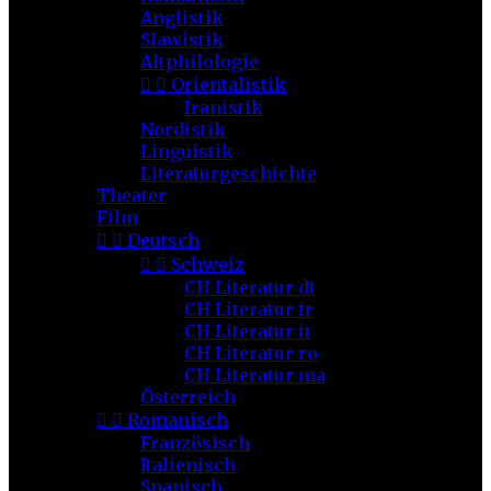
Anglistik
Slawistik
Altphilologie


Orientalistik
Iranistik
Nordistik
Linguistik
Literaturgeschichte
Theater
Film


Deutsch


Schweiz
CH Literatur dt
CH Literatur fr
CH Literatur it
CH Literatur ro
CH Literatur ma
Österreich


Romanisch
Französisch
Italienisch
Spanisch