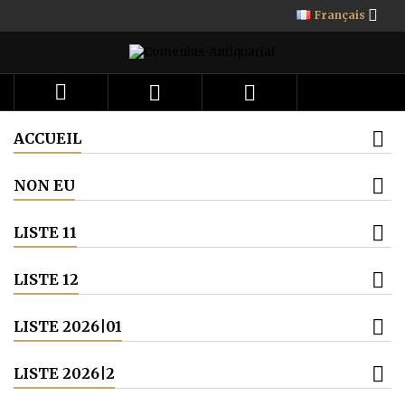

Français



ACCUEIL
NON EU
LISTE 11
LISTE 12
LISTE 2026|01
LISTE 2026|2