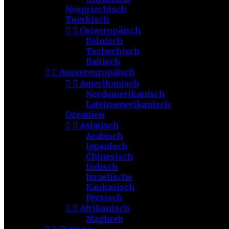
Neugriechisch
Tuerkisch


Osteuropäisch
Polnisch
Tschechisch
Baltisch


Aussereuropäisch


Amerikanisch
Nordamerikanisch
Lateinamerikanisch
Ozeanien


Asiatisch
Arabisch
Japanisch
Chinesisch
Indisch
Israelische
Kaukasisch
Persisch


Afrikanisch
Maghreb