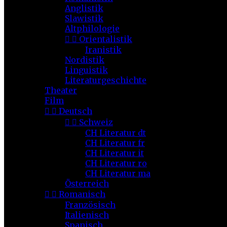
Anglistik
Slawistik
Altphilologie


Orientalistik
Iranistik
Nordistik
Linguistik
Literaturgeschichte
Theater
Film


Deutsch


Schweiz
CH Literatur dt
CH Literatur fr
CH Literatur it
CH Literatur ro
CH Literatur ma
Österreich


Romanisch
Französisch
Italienisch
Spanisch