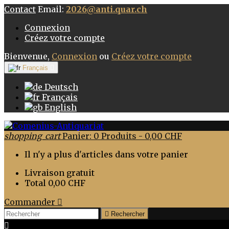
Contact
Email:
2026@anti.quar.ch
Connexion
Créez votre compte
Bienvenue,
Connexion
ou
Créez votre compte
Français

Deutsch
Français
English
shopping_cart
Panier:
0
Produits - 0,00 CHF
Il n'y a plus d'articles dans votre panier
Livraison
gratuit
Total
0,00 CHF
Commander


Rechercher
