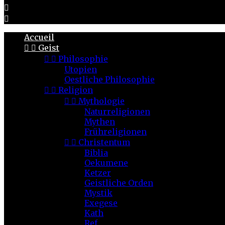


Accueil


Geist


Philosophie
Utopien
Oestliche Philosophie


Religion


Mythologie
Naturreligionen
Mythen
Frühreligionen


Christentum
Biblia
Oekumene
Ketzer
Geistliche Orden
Mystik
Exegese
Kath
Ref