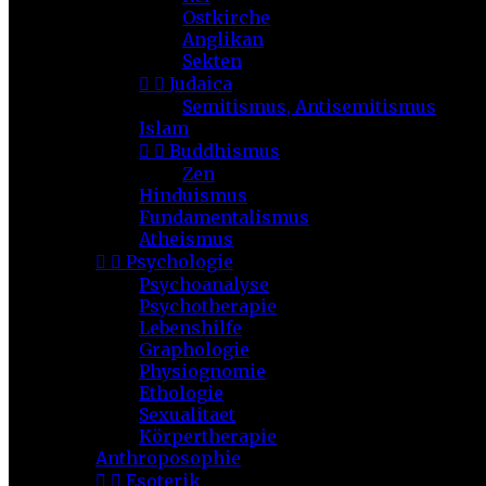
Ostkirche
Anglikan
Sekten


Judaica
Semitismus, Antisemitismus
Islam


Buddhismus
Zen
Hinduismus
Fundamentalismus
Atheismus


Psychologie
Psychoanalyse
Psychotherapie
Lebenshilfe
Graphologie
Physiognomie
Ethologie
Sexualitaet
Körpertherapie
Anthroposophie


Esoterik