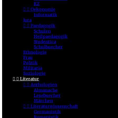
KZ


Oekonomie
Informatik
Jura


Paedagogik
Schulen
Heilpaedagogik
Studentica
Schulbuecher
Ethnologie
Frau
Politik
Militaria
Soziologie


Literatur


Anthologien
Almanache
Lesebuecher
Märchen


Literaturwissenschaft
Germanistik
Romanistik