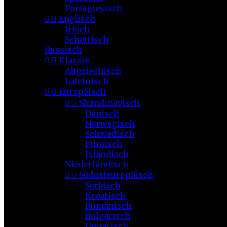
Portugiesisch


Englisch
Irisch
Schottisch
Russisch


Klassik
Altgriechisch
Lateinisch


Europäisch


Skandinavisch
Dänisch
Norwegisch
Schwedisch
Finnisch
Isländisch
Niederländisch


Südosteuropäisch
Serbisch
Kroatisch
Rumänisch
Bulgarisch
Ungarisch