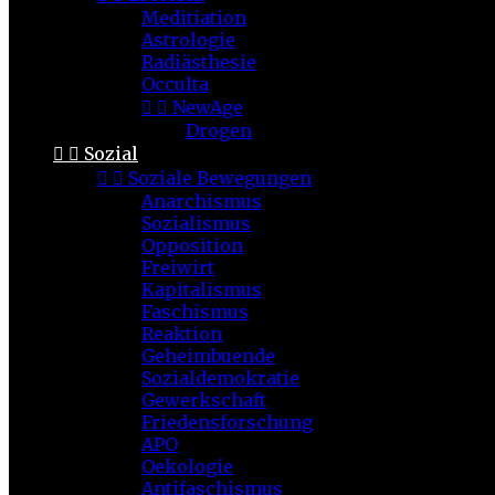
Meditiation
Astrologie
Radiästhesie
Occulta


NewAge
Drogen


Sozial


Soziale Bewegungen
Anarchismus
Sozialismus
Opposition
Freiwirt
Kapitalismus
Faschismus
Reaktion
Geheimbuende
Sozialdemokratie
Gewerkschaft
Friedensforschung
APO
Oekologie
Antifaschismus