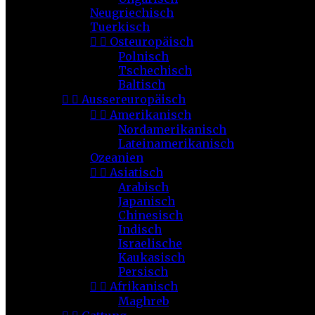
Neugriechisch
Tuerkisch


Osteuropäisch
Polnisch
Tschechisch
Baltisch


Aussereuropäisch


Amerikanisch
Nordamerikanisch
Lateinamerikanisch
Ozeanien


Asiatisch
Arabisch
Japanisch
Chinesisch
Indisch
Israelische
Kaukasisch
Persisch


Afrikanisch
Maghreb