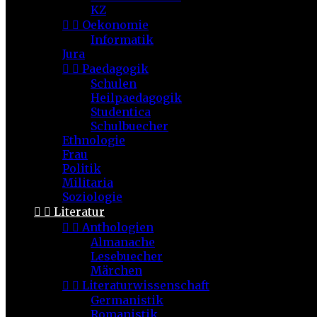
KZ


Oekonomie
Informatik
Jura


Paedagogik
Schulen
Heilpaedagogik
Studentica
Schulbuecher
Ethnologie
Frau
Politik
Militaria
Soziologie


Literatur


Anthologien
Almanache
Lesebuecher
Märchen


Literaturwissenschaft
Germanistik
Romanistik