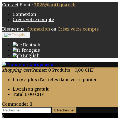
Contact
Email:
2026@anti.quar.ch
Connexion
Créez votre compte
Bienvenue,
Connexion
ou
Créez votre compte
Français

Deutsch
Français
English
shopping_cart
Panier:
0
Produits - 0,00 CHF
Il n'y a plus d'articles dans votre panier
Livraison
gratuit
Total
0,00 CHF
Commander


Rechercher
