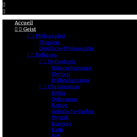


Accueil


Geist


Philosophie
Utopien
Oestliche Philosophie


Religion


Mythologie
Naturreligionen
Mythen
Frühreligionen


Christentum
Biblia
Oekumene
Ketzer
Geistliche Orden
Mystik
Exegese
Kath
Ref