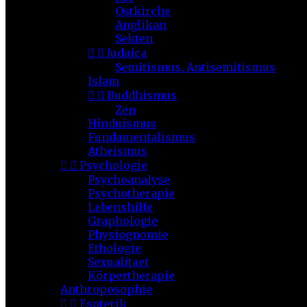
Ostkirche
Anglikan
Sekten


Judaica
Semitismus, Antisemitismus
Islam


Buddhismus
Zen
Hinduismus
Fundamentalismus
Atheismus


Psychologie
Psychoanalyse
Psychotherapie
Lebenshilfe
Graphologie
Physiognomie
Ethologie
Sexualitaet
Körpertherapie
Anthroposophie


Esoterik