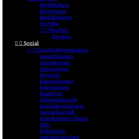
Meditiation
Astrologie
Radiästhesie
Occulta


NewAge
Drogen


Sozial


Soziale Bewegungen
Anarchismus
Sozialismus
Opposition
Freiwirt
Kapitalismus
Faschismus
Reaktion
Geheimbuende
Sozialdemokratie
Gewerkschaft
Friedensforschung
APO
Oekologie
Antifaschismus