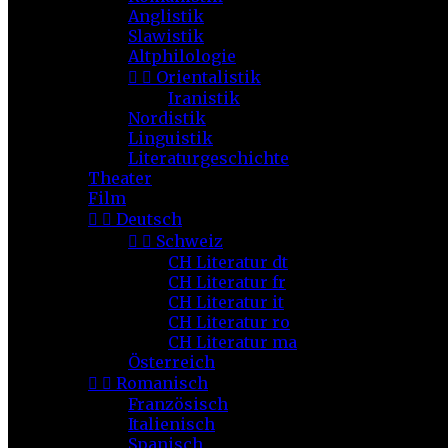
Anglistik
Slawistik
Altphilologie


Orientalistik
Iranistik
Nordistik
Linguistik
Literaturgeschichte
Theater
Film


Deutsch


Schweiz
CH Literatur dt
CH Literatur fr
CH Literatur it
CH Literatur ro
CH Literatur ma
Österreich


Romanisch
Französisch
Italienisch
Spanisch