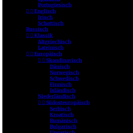
Portugiesisch


Englisch
Irisch
Schottisch
Russisch


Klassik
Altgriechisch
Lateinisch


Europäisch


Skandinavisch
Dänisch
Norwegisch
Schwedisch
Finnisch
Isländisch
Niederländisch


Südosteuropäisch
Serbisch
Kroatisch
Rumänisch
Bulgarisch
Ungarisch