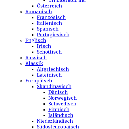
CH Literatur ma
Österreich
Romanisch
Französisch
Italienisch
Spanisch
Portugiesisch
Englisch
Irisch
Schottisch
Russisch
Klassik
Altgriechisch
Lateinisch
Europäisch
Skandinavisch
Dänisch
Norwegisch
Schwedisch
Finnisch
Isländisch
Niederländisch
Südosteuropäisch