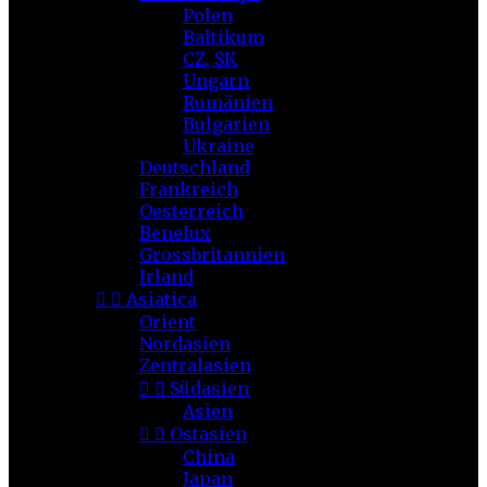
Polen
Baltikum
CZ, SK
Ungarn
Rumänien
Bulgarien
Ukraine
Deutschland
Frankreich
Oesterreich
Benelux
Grossbritannien
Irland


Asiatica
Orient
Nordasien
Zentralasien


Südasien
Asien


Ostasien
China
Japan