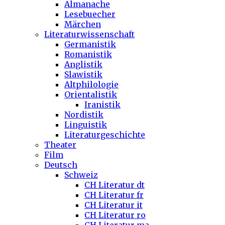
Almanache
Lesebuecher
Märchen
Literaturwissenschaft
Germanistik
Romanistik
Anglistik
Slawistik
Altphilologie
Orientalistik
Iranistik
Nordistik
Linguistik
Literaturgeschichte
Theater
Film
Deutsch
Schweiz
CH Literatur dt
CH Literatur fr
CH Literatur it
CH Literatur ro