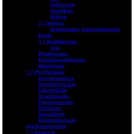
Ostkirche
Anglikan
Sekten


Judaica
Semitismus, Antisemitismus
Islam


Buddhismus
Zen
Hinduismus
Fundamentalismus
Atheismus


Psychologie
Psychoanalyse
Psychotherapie
Lebenshilfe
Graphologie
Physiognomie
Ethologie
Sexualitaet
Körpertherapie
Anthroposophie


Esoterik