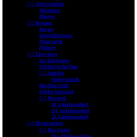


Geographie
Atlanten
Meere


Reisen
Berge
Expeditionen
Touristik
Führer


Epochen
Archäologie
Frühgeschichte


Antike
Hellenistik
Mediävistik
Frühe Neuzeit


Neuzeit
19. Jahrhundert
20. Jahrhundert
21. Jahrhundert


Biographie


Bio Geist
Bio Philosophie