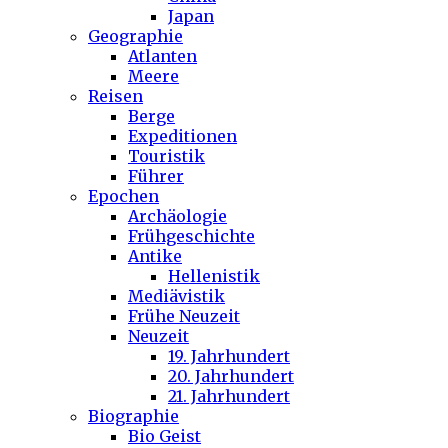
Japan
Geographie
Atlanten
Meere
Reisen
Berge
Expeditionen
Touristik
Führer
Epochen
Archäologie
Frühgeschichte
Antike
Hellenistik
Mediävistik
Frühe Neuzeit
Neuzeit
19. Jahrhundert
20. Jahrhundert
21. Jahrhundert
Biographie
Bio Geist