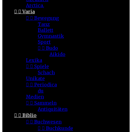
Arctica,


Varia


Bewegung
Tanz
Ballett
Gymnastik
Sport


Budo
Aikido
Lexika


Spiele
Schach
Unikate


Periodica
du
Medien


Sammeln
Antiquitäten


Biblio


Buchwesen


Buchkunde