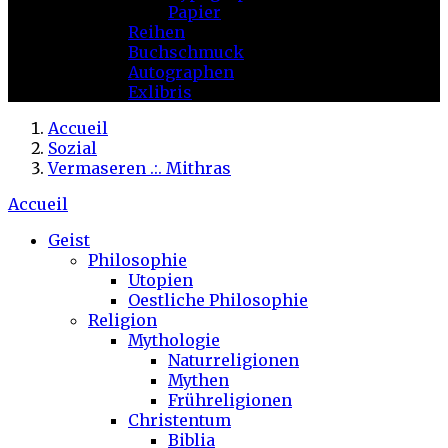
Papier
Reihen
Buchschmuck
Autographen
Exlibris
Accueil
Sozial
Vermaseren .:. Mithras
Accueil
Geist
Philosophie
Utopien
Oestliche Philosophie
Religion
Mythologie
Naturreligionen
Mythen
Frühreligionen
Christentum
Biblia