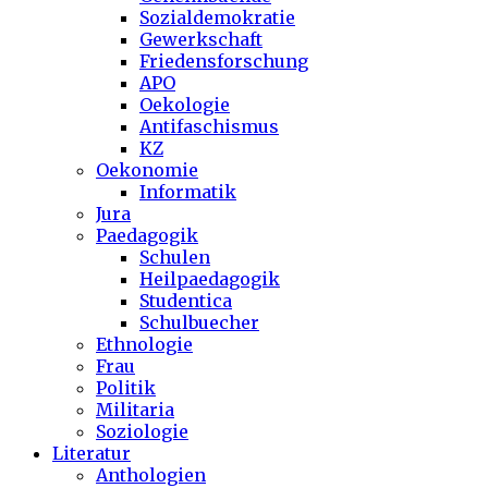
Sozialdemokratie
Gewerkschaft
Friedensforschung
APO
Oekologie
Antifaschismus
KZ
Oekonomie
Informatik
Jura
Paedagogik
Schulen
Heilpaedagogik
Studentica
Schulbuecher
Ethnologie
Frau
Politik
Militaria
Soziologie
Literatur
Anthologien