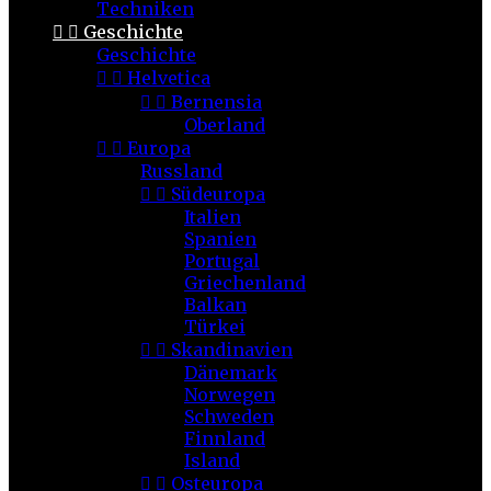
Techniken


Geschichte
Geschichte


Helvetica


Bernensia
Oberland


Europa
Russland


Südeuropa
Italien
Spanien
Portugal
Griechenland
Balkan
Türkei


Skandinavien
Dänemark
Norwegen
Schweden
Finnland
Island


Osteuropa