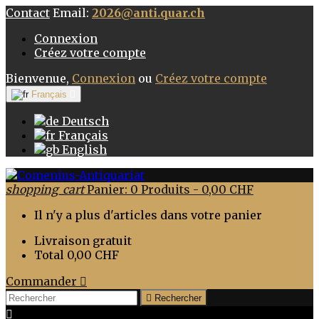
Contact
Email:
2026@anti.quar.ch
Connexion
Créez votre compte
Bienvenue,
Connexion
ou
Créez votre compte
Français

Deutsch
Français
English
shopping_cart
Panier:
0
Produits - 0,00 CHF
Il n'y a plus d'articles dans votre panier
Livraison
gratuit
Total
0,00 CHF
Commander


Rechercher
