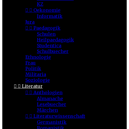
KZ


Oekonomie
Informatik
Jura


Paedagogik
Schulen
Heilpaedagogik
Studentica
Schulbuecher
Ethnologie
Frau
Politik
Militaria
Soziologie


Literatur


Anthologien
Almanache
Lesebuecher
Märchen


Literaturwissenschaft
Germanistik
Romanistik