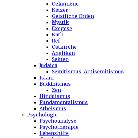
Oekumene
Ketzer
Geistliche Orden
Mystik
Exegese
Kath
Ref
Ostkirche
Anglikan
Sekten
Judaica
Semitismus, Antisemitismus
Islam
Buddhismus
Zen
Hinduismus
Fundamentalismus
Atheismus
Psychologie
Psychoanalyse
Psychotherapie
Lebenshilfe