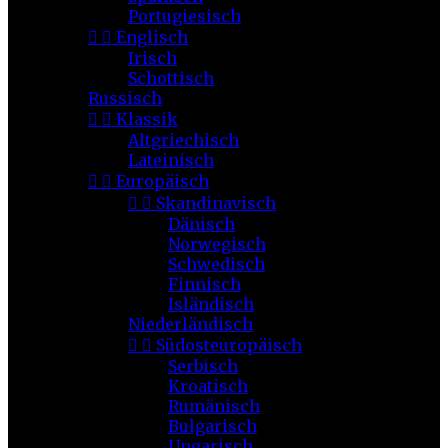
Portugiesisch


Englisch
Irisch
Schottisch
Russisch


Klassik
Altgriechisch
Lateinisch


Europäisch


Skandinavisch
Dänisch
Norwegisch
Schwedisch
Finnisch
Isländisch
Niederländisch


Südosteuropäisch
Serbisch
Kroatisch
Rumänisch
Bulgarisch
Ungarisch