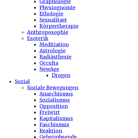
Graphologie
Physiognomie
Ethologie
Sexualitaet
Körpertherapie
Anthroposophie
Esoterik
Meditiation
Astrologie
Radiästhesie
Occulta
NewAge
Drogen
Sozial
Soziale Bewegungen
Anarchismus
Sozialismus
Opposition
Freiwirt
Kapitalismus
Faschismus
Reaktion
Geheimbuende