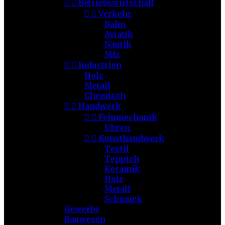


Betriebswirtschaft


Verkehr
Bahn
Aviatik
Nautik
Mfz


Industrien
Holz
Metall
Chemisch


Handwerk


Feinmechanik
Uhren


Kunsthandwerk
Textil
Teppich
Keramik
Holz
Metall
Schmuck
Gewerbe
Bauwesen