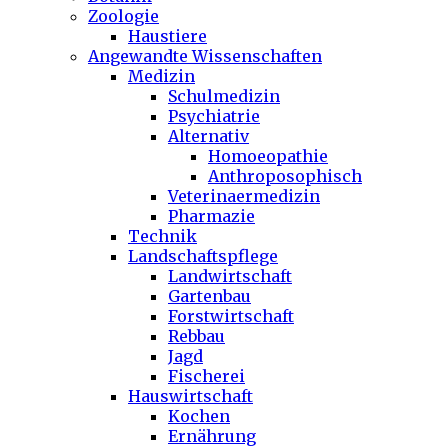
Zoologie
Haustiere
Angewandte Wissenschaften
Medizin
Schulmedizin
Psychiatrie
Alternativ
Homoeopathie
Anthroposophisch
Veterinaermedizin
Pharmazie
Technik
Landschaftspflege
Landwirtschaft
Gartenbau
Forstwirtschaft
Rebbau
Jagd
Fischerei
Hauswirtschaft
Kochen
Ernährung