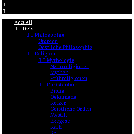


Accueil


Geist


Philosophie
Utopien
Oestliche Philosophie


Religion


Mythologie
Naturreligionen
Mythen
Frühreligionen


Christentum
Biblia
Oekumene
Ketzer
Geistliche Orden
Mystik
Exegese
Kath
Ref