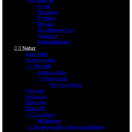


Gattung
Lyrik
Dramen
Erotica
Humor
Kinderbuecher
Mundart
Journalismus


Natur
Essentiel
Mathematik


Physik
Astronomie


Geodäsie
Meteorologie
Chemie
Geologie
Biologie
Botanik


Zoologie
Haustiere


Angewandte Wissenschaften