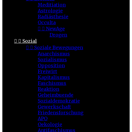
Meditiation
Astrologie
Radiästhesie
Occulta


NewAge
Drogen


Sozial


Soziale Bewegungen
Anarchismus
Sozialismus
Opposition
Freiwirt
Kapitalismus
Faschismus
Reaktion
Geheimbuende
Sozialdemokratie
Gewerkschaft
Friedensforschung
APO
Oekologie
Antifaschismus