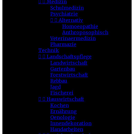


Medizin
Schulmedizin
Psychiatrie


Alternativ
Homoeopathie
Anthroposophisch
Veterinaermedizin
Pharmazie
Technik


Landschaftspflege
Landwirtschaft
Gartenbau
Forstwirtschaft
Rebbau
Jagd
Fischerei


Hauswirtschaft
Kochen
Ernährung
Oenologie
Innendekoration
Handarbeiten