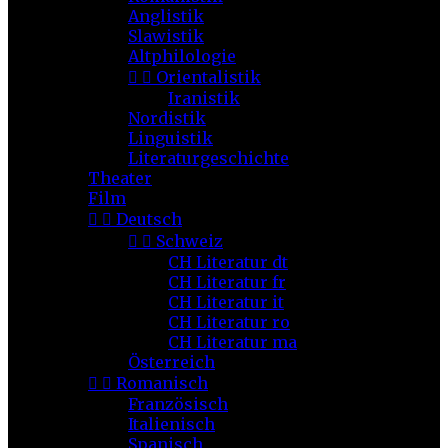
Anglistik
Slawistik
Altphilologie


Orientalistik
Iranistik
Nordistik
Linguistik
Literaturgeschichte
Theater
Film


Deutsch


Schweiz
CH Literatur dt
CH Literatur fr
CH Literatur it
CH Literatur ro
CH Literatur ma
Österreich


Romanisch
Französisch
Italienisch
Spanisch