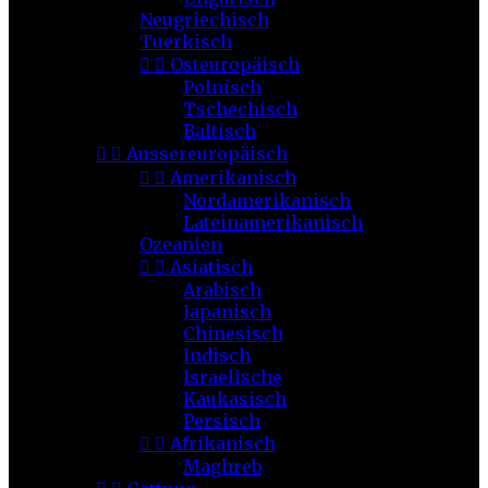
Neugriechisch
Tuerkisch


Osteuropäisch
Polnisch
Tschechisch
Baltisch


Aussereuropäisch


Amerikanisch
Nordamerikanisch
Lateinamerikanisch
Ozeanien


Asiatisch
Arabisch
Japanisch
Chinesisch
Indisch
Israelische
Kaukasisch
Persisch


Afrikanisch
Maghreb