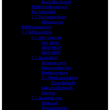
Buchdruckerei
Bibliothekswesen
Buchhandel


Verlagswesen
Almanache
Bibliographien


Bibliophilie


Alte Drucke
Vor 1800
1800-1849
1850-1899


Ausgaben
Nummeriert
Pressendrucke
Erstausgaben


Werkausgaben
Einzelbände
Faksimiledruck
Vorzug


Ausstattung
Einband
Typographie