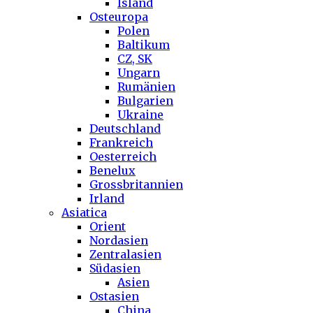
Island
Osteuropa
Polen
Baltikum
CZ, SK
Ungarn
Rumänien
Bulgarien
Ukraine
Deutschland
Frankreich
Oesterreich
Benelux
Grossbritannien
Irland
Asiatica
Orient
Nordasien
Zentralasien
Südasien
Asien
Ostasien
China