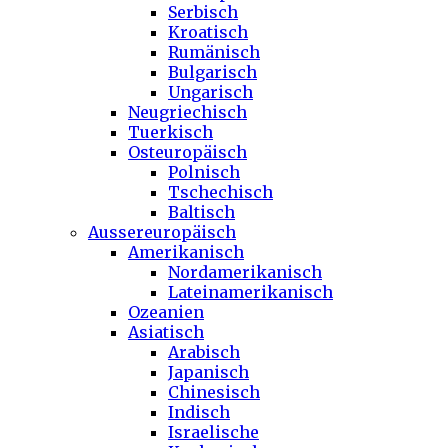
Serbisch
Kroatisch
Rumänisch
Bulgarisch
Ungarisch
Neugriechisch
Tuerkisch
Osteuropäisch
Polnisch
Tschechisch
Baltisch
Aussereuropäisch
Amerikanisch
Nordamerikanisch
Lateinamerikanisch
Ozeanien
Asiatisch
Arabisch
Japanisch
Chinesisch
Indisch
Israelische