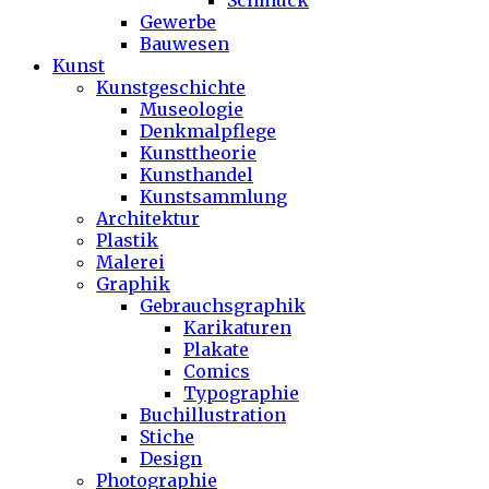
Schmuck
Gewerbe
Bauwesen
Kunst
Kunstgeschichte
Museologie
Denkmalpflege
Kunsttheorie
Kunsthandel
Kunstsammlung
Architektur
Plastik
Malerei
Graphik
Gebrauchsgraphik
Karikaturen
Plakate
Comics
Typographie
Buchillustration
Stiche
Design
Photographie