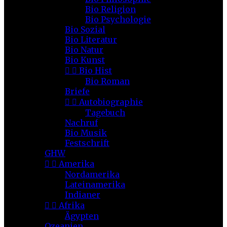
Bio Religion
Bio Psychologie
Bio Sozial
Bio Literatur
Bio Natur
Bio Kunst


Bio Hist
Bio Roman
Briefe


Autobiographie
Tagebuch
Nachruf
Bio Musik
Festschrift
GHW


Amerika
Nordamerika
Lateinamerika
Indianer


Afrika
Ägypten
Ozeanien