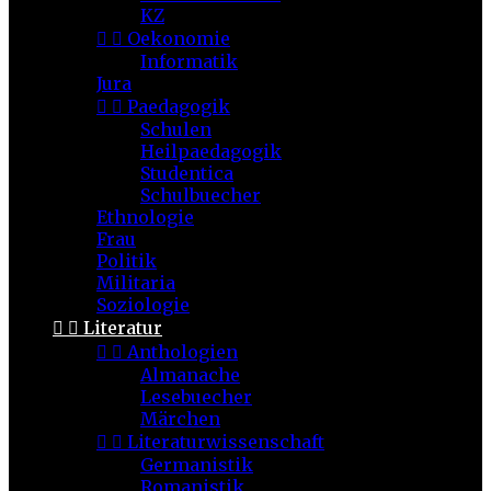
KZ


Oekonomie
Informatik
Jura


Paedagogik
Schulen
Heilpaedagogik
Studentica
Schulbuecher
Ethnologie
Frau
Politik
Militaria
Soziologie


Literatur


Anthologien
Almanache
Lesebuecher
Märchen


Literaturwissenschaft
Germanistik
Romanistik