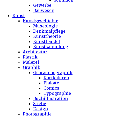
Schmuck
Gewerbe
Bauwesen
Kunst
Kunstgeschichte
Museologie
Denkmalpflege
Kunsttheorie
Kunsthandel
Kunstsammlung
Architektur
Plastik
Malerei
Graphik
Gebrauchsgraphik
Karikaturen
Plakate
Comics
Typographie
Buchillustration
Stiche
Design
Photographie