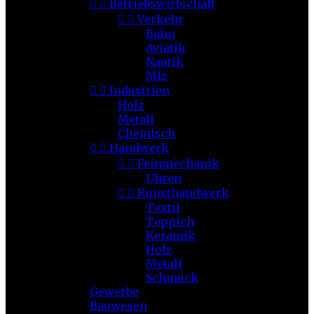


Betriebswirtschaft


Verkehr
Bahn
Aviatik
Nautik
Mfz


Industrien
Holz
Metall
Chemisch


Handwerk


Feinmechanik
Uhren


Kunsthandwerk
Textil
Teppich
Keramik
Holz
Metall
Schmuck
Gewerbe
Bauwesen