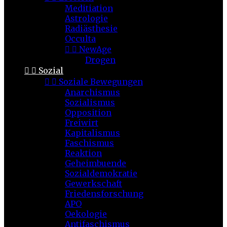
Meditiation
Astrologie
Radiästhesie
Occulta


NewAge
Drogen


Sozial


Soziale Bewegungen
Anarchismus
Sozialismus
Opposition
Freiwirt
Kapitalismus
Faschismus
Reaktion
Geheimbuende
Sozialdemokratie
Gewerkschaft
Friedensforschung
APO
Oekologie
Antifaschismus