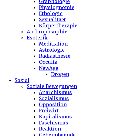
Graphologie
Physiognomie
Ethologie
Sexualitaet
Körpertherapie
Anthroposophie
Esoterik
Meditiation
Astrologie
Radiästhesie
Occulta
NewAge
Drogen
Sozial
Soziale Bewegungen
Anarchismus
Sozialismus
Opposition
Freiwirt
Kapitalismus
Faschismus
Reaktion
Geheimbuende