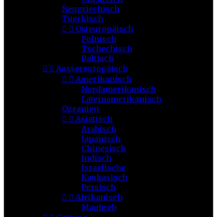
Neugriechisch
Tuerkisch


Osteuropäisch
Polnisch
Tschechisch
Baltisch


Aussereuropäisch


Amerikanisch
Nordamerikanisch
Lateinamerikanisch
Ozeanien


Asiatisch
Arabisch
Japanisch
Chinesisch
Indisch
Israelische
Kaukasisch
Persisch


Afrikanisch
Maghreb