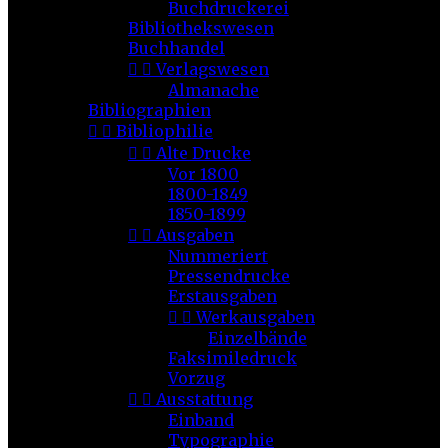
Buchdruckerei
Bibliothekswesen
Buchhandel


Verlagswesen
Almanache
Bibliographien


Bibliophilie


Alte Drucke
Vor 1800
1800-1849
1850-1899


Ausgaben
Nummeriert
Pressendrucke
Erstausgaben


Werkausgaben
Einzelbände
Faksimiledruck
Vorzug


Ausstattung
Einband
Typographie