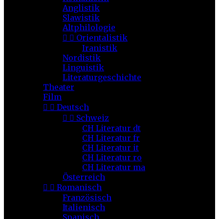
Anglistik
Slawistik
Altphilologie


Orientalistik
Iranistik
Nordistik
Linguistik
Literaturgeschichte
Theater
Film


Deutsch


Schweiz
CH Literatur dt
CH Literatur fr
CH Literatur it
CH Literatur ro
CH Literatur ma
Österreich


Romanisch
Französisch
Italienisch
Spanisch