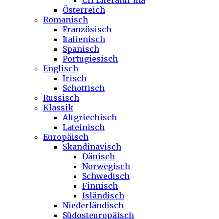
CH Literatur ma
Österreich
Romanisch
Französisch
Italienisch
Spanisch
Portugiesisch
Englisch
Irisch
Schottisch
Russisch
Klassik
Altgriechisch
Lateinisch
Europäisch
Skandinavisch
Dänisch
Norwegisch
Schwedisch
Finnisch
Isländisch
Niederländisch
Südosteuropäisch