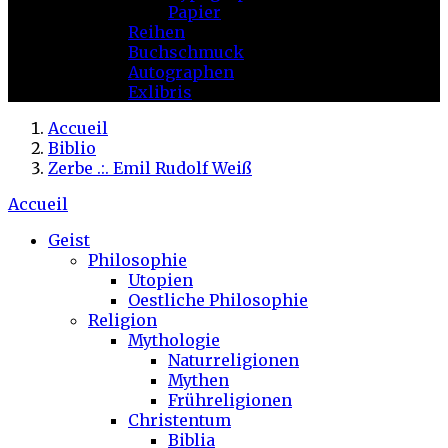
Papier
Reihen
Buchschmuck
Autographen
Exlibris
Accueil
Biblio
Zerbe .:. Emil Rudolf Weiß
Accueil
Geist
Philosophie
Utopien
Oestliche Philosophie
Religion
Mythologie
Naturreligionen
Mythen
Frühreligionen
Christentum
Biblia