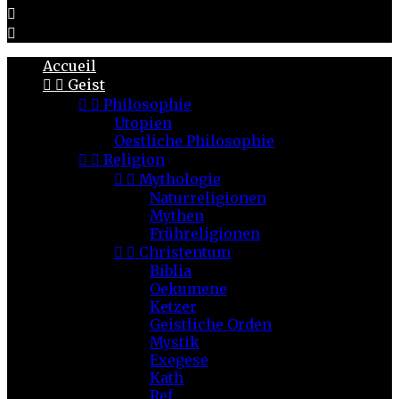


Accueil


Geist


Philosophie
Utopien
Oestliche Philosophie


Religion


Mythologie
Naturreligionen
Mythen
Frühreligionen


Christentum
Biblia
Oekumene
Ketzer
Geistliche Orden
Mystik
Exegese
Kath
Ref