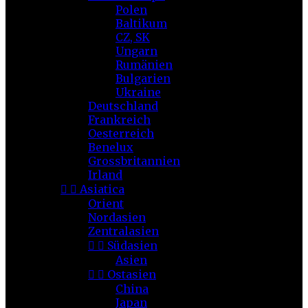
Polen
Baltikum
CZ, SK
Ungarn
Rumänien
Bulgarien
Ukraine
Deutschland
Frankreich
Oesterreich
Benelux
Grossbritannien
Irland


Asiatica
Orient
Nordasien
Zentralasien


Südasien
Asien


Ostasien
China
Japan