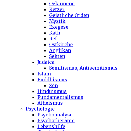
Oekumene
Ketzer
Geistliche Orden
Mystik
Exegese
Kath
Ref
Ostkirche
Anglikan
Sekten
Judaica
Semitismus, Antisemitismus
Islam
Buddhismus
Zen
Hinduismus
Fundamentalismus
Atheismus
Psychologie
Psychoanalyse
Psychotherapie
Lebenshilfe