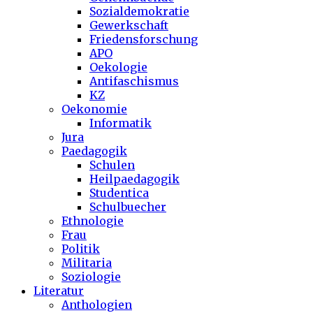
Sozialdemokratie
Gewerkschaft
Friedensforschung
APO
Oekologie
Antifaschismus
KZ
Oekonomie
Informatik
Jura
Paedagogik
Schulen
Heilpaedagogik
Studentica
Schulbuecher
Ethnologie
Frau
Politik
Militaria
Soziologie
Literatur
Anthologien