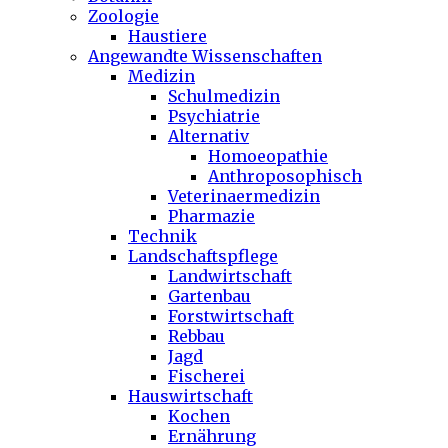
Zoologie
Haustiere
Angewandte Wissenschaften
Medizin
Schulmedizin
Psychiatrie
Alternativ
Homoeopathie
Anthroposophisch
Veterinaermedizin
Pharmazie
Technik
Landschaftspflege
Landwirtschaft
Gartenbau
Forstwirtschaft
Rebbau
Jagd
Fischerei
Hauswirtschaft
Kochen
Ernährung