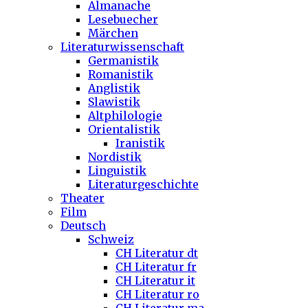
Almanache
Lesebuecher
Märchen
Literaturwissenschaft
Germanistik
Romanistik
Anglistik
Slawistik
Altphilologie
Orientalistik
Iranistik
Nordistik
Linguistik
Literaturgeschichte
Theater
Film
Deutsch
Schweiz
CH Literatur dt
CH Literatur fr
CH Literatur it
CH Literatur ro