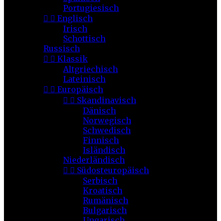
Portugiesisch


Englisch
Irisch
Schottisch
Russisch


Klassik
Altgriechisch
Lateinisch


Europäisch


Skandinavisch
Dänisch
Norwegisch
Schwedisch
Finnisch
Isländisch
Niederländisch


Südosteuropäisch
Serbisch
Kroatisch
Rumänisch
Bulgarisch
Ungarisch