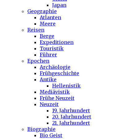
Japan
Geographie
Atlanten
Meere
Reisen
Berge
Expeditionen
Touristik
Führer
Epochen
Archäologie
Frühgeschichte
Antike
Hellenistik
Mediävistik
Frühe Neuzeit
Neuzeit
19. Jahrhundert
20. Jahrhundert
21. Jahrhundert
Biographie
Bio Geist