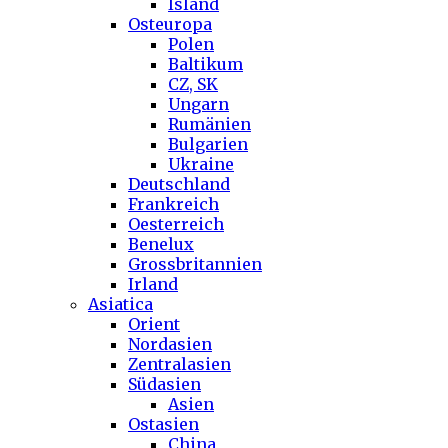
Island
Osteuropa
Polen
Baltikum
CZ, SK
Ungarn
Rumänien
Bulgarien
Ukraine
Deutschland
Frankreich
Oesterreich
Benelux
Grossbritannien
Irland
Asiatica
Orient
Nordasien
Zentralasien
Südasien
Asien
Ostasien
China