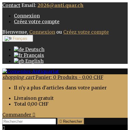
Contact
Email:
2026@anti.quar.ch
Connexion
Créez votre compte
Bienvenue,
Connexion
ou
Créez votre compte
Français

Deutsch
Français
English
shopping_cart
Panier:
0
Produits - 0,00 CHF
Il n'y a plus d'articles dans votre panier
Livraison
gratuit
Total
0,00 CHF
Commander


Rechercher
