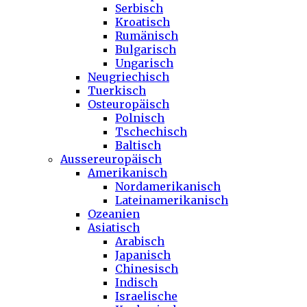
Serbisch
Kroatisch
Rumänisch
Bulgarisch
Ungarisch
Neugriechisch
Tuerkisch
Osteuropäisch
Polnisch
Tschechisch
Baltisch
Aussereuropäisch
Amerikanisch
Nordamerikanisch
Lateinamerikanisch
Ozeanien
Asiatisch
Arabisch
Japanisch
Chinesisch
Indisch
Israelische