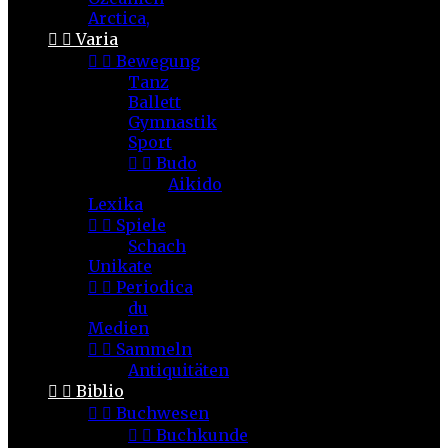
Arctica,


Varia


Bewegung
Tanz
Ballett
Gymnastik
Sport


Budo
Aikido
Lexika


Spiele
Schach
Unikate


Periodica
du
Medien


Sammeln
Antiquitäten


Biblio


Buchwesen


Buchkunde