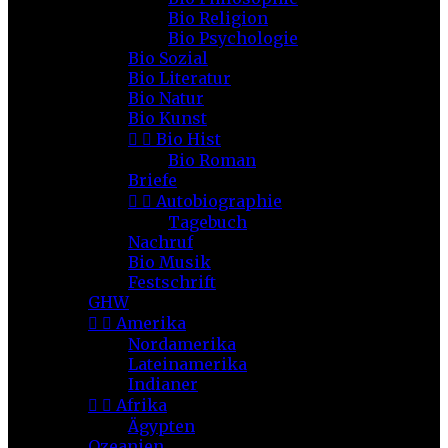
Bio Religion
Bio Psychologie
Bio Sozial
Bio Literatur
Bio Natur
Bio Kunst


Bio Hist
Bio Roman
Briefe


Autobiographie
Tagebuch
Nachruf
Bio Musik
Festschrift
GHW


Amerika
Nordamerika
Lateinamerika
Indianer


Afrika
Ägypten
Ozeanien