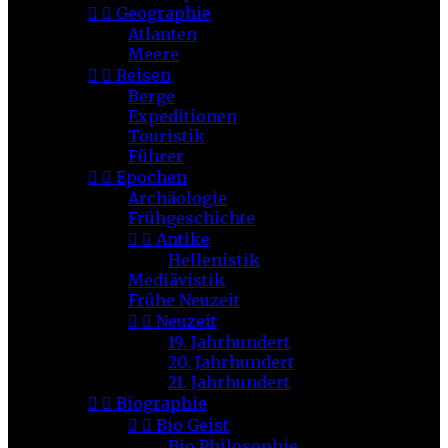


Geographie
Atlanten
Meere


Reisen
Berge
Expeditionen
Touristik
Führer


Epochen
Archäologie
Frühgeschichte


Antike
Hellenistik
Mediävistik
Frühe Neuzeit


Neuzeit
19. Jahrhundert
20. Jahrhundert
21. Jahrhundert


Biographie


Bio Geist
Bio Philosophie