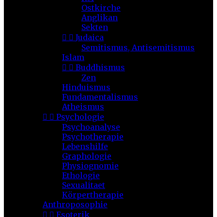
Ostkirche
Anglikan
Sekten


Judaica
Semitismus, Antisemitismus
Islam


Buddhismus
Zen
Hinduismus
Fundamentalismus
Atheismus


Psychologie
Psychoanalyse
Psychotherapie
Lebenshilfe
Graphologie
Physiognomie
Ethologie
Sexualitaet
Körpertherapie
Anthroposophie


Esoterik