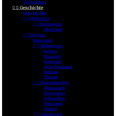
Techniken


Geschichte
Geschichte


Helvetica


Bernensia
Oberland


Europa
Russland


Südeuropa
Italien
Spanien
Portugal
Griechenland
Balkan
Türkei


Skandinavien
Dänemark
Norwegen
Schweden
Finnland
Island


Osteuropa