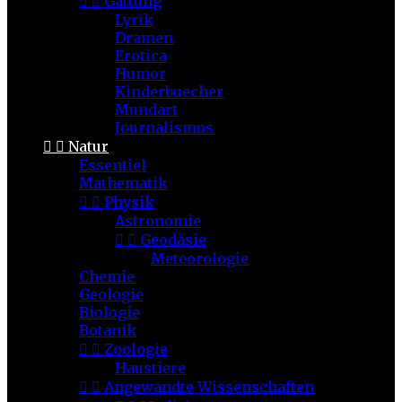


Gattung
Lyrik
Dramen
Erotica
Humor
Kinderbuecher
Mundart
Journalismus


Natur
Essentiel
Mathematik


Physik
Astronomie


Geodäsie
Meteorologie
Chemie
Geologie
Biologie
Botanik


Zoologie
Haustiere


Angewandte Wissenschaften