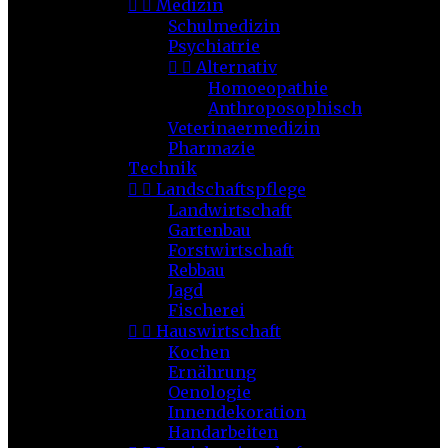


Medizin
Schulmedizin
Psychiatrie


Alternativ
Homoeopathie
Anthroposophisch
Veterinaermedizin
Pharmazie
Technik


Landschaftspflege
Landwirtschaft
Gartenbau
Forstwirtschaft
Rebbau
Jagd
Fischerei


Hauswirtschaft
Kochen
Ernährung
Oenologie
Innendekoration
Handarbeiten