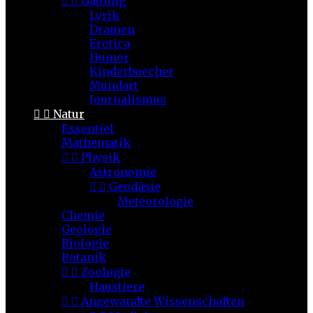


Gattung
Lyrik
Dramen
Erotica
Humor
Kinderbuecher
Mundart
Journalismus


Natur
Essentiel
Mathematik


Physik
Astronomie


Geodäsie
Meteorologie
Chemie
Geologie
Biologie
Botanik


Zoologie
Haustiere


Angewandte Wissenschaften