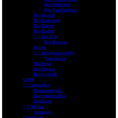
Bio Religion
Bio Psychologie
Bio Sozial
Bio Literatur
Bio Natur
Bio Kunst


Bio Hist
Bio Roman
Briefe


Autobiographie
Tagebuch
Nachruf
Bio Musik
Festschrift
GHW


Amerika
Nordamerika
Lateinamerika
Indianer


Afrika
Ägypten
Ozeanien