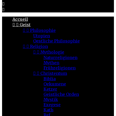


Accueil


Geist


Philosophie
Utopien
Oestliche Philosophie


Religion


Mythologie
Naturreligionen
Mythen
Frühreligionen


Christentum
Biblia
Oekumene
Ketzer
Geistliche Orden
Mystik
Exegese
Kath
Ref