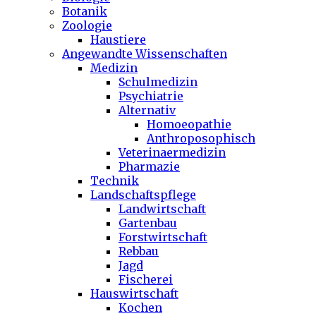
Botanik
Zoologie
Haustiere
Angewandte Wissenschaften
Medizin
Schulmedizin
Psychiatrie
Alternativ
Homoeopathie
Anthroposophisch
Veterinaermedizin
Pharmazie
Technik
Landschaftspflege
Landwirtschaft
Gartenbau
Forstwirtschaft
Rebbau
Jagd
Fischerei
Hauswirtschaft
Kochen