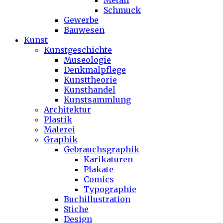
Metall
Schmuck
Gewerbe
Bauwesen
Kunst
Kunstgeschichte
Museologie
Denkmalpflege
Kunsttheorie
Kunsthandel
Kunstsammlung
Architektur
Plastik
Malerei
Graphik
Gebrauchsgraphik
Karikaturen
Plakate
Comics
Typographie
Buchillustration
Stiche
Design