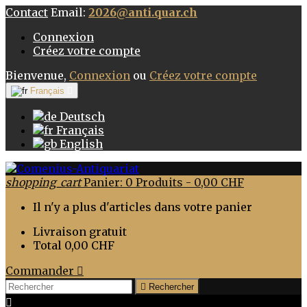
Contact
Email:
2026@anti.quar.ch
Connexion
Créez votre compte
Bienvenue,
Connexion
ou
Créez votre compte
Français

Deutsch
Français
English
shopping_cart
Panier:
0
Produits - 0,00 CHF
Il n'y a plus d'articles dans votre panier
Livraison
gratuit
Total
0,00 CHF
Commander


Rechercher
