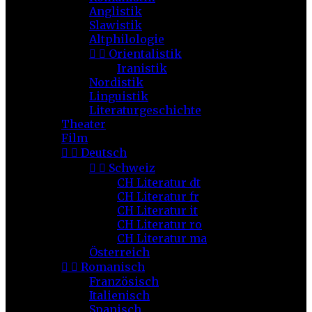
Anglistik
Slawistik
Altphilologie


Orientalistik
Iranistik
Nordistik
Linguistik
Literaturgeschichte
Theater
Film


Deutsch


Schweiz
CH Literatur dt
CH Literatur fr
CH Literatur it
CH Literatur ro
CH Literatur ma
Österreich


Romanisch
Französisch
Italienisch
Spanisch