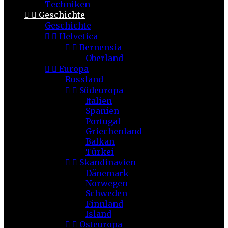
Techniken


Geschichte
Geschichte


Helvetica


Bernensia
Oberland


Europa
Russland


Südeuropa
Italien
Spanien
Portugal
Griechenland
Balkan
Türkei


Skandinavien
Dänemark
Norwegen
Schweden
Finnland
Island


Osteuropa