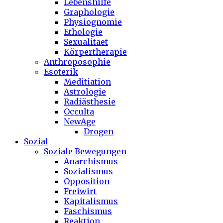
Lebenshilfe
Graphologie
Physiognomie
Ethologie
Sexualitaet
Körpertherapie
Anthroposophie
Esoterik
Meditiation
Astrologie
Radiästhesie
Occulta
NewAge
Drogen
Sozial
Soziale Bewegungen
Anarchismus
Sozialismus
Opposition
Freiwirt
Kapitalismus
Faschismus
Reaktion