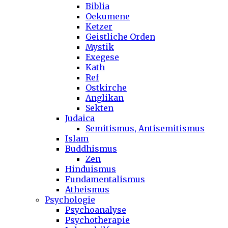
Biblia
Oekumene
Ketzer
Geistliche Orden
Mystik
Exegese
Kath
Ref
Ostkirche
Anglikan
Sekten
Judaica
Semitismus, Antisemitismus
Islam
Buddhismus
Zen
Hinduismus
Fundamentalismus
Atheismus
Psychologie
Psychoanalyse
Psychotherapie