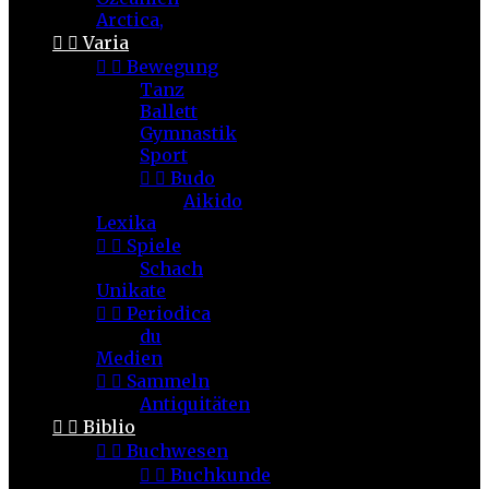
Arctica,


Varia


Bewegung
Tanz
Ballett
Gymnastik
Sport


Budo
Aikido
Lexika


Spiele
Schach
Unikate


Periodica
du
Medien


Sammeln
Antiquitäten


Biblio


Buchwesen


Buchkunde