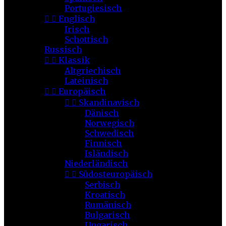
Portugiesisch


Englisch
Irisch
Schottisch
Russisch


Klassik
Altgriechisch
Lateinisch


Europäisch


Skandinavisch
Dänisch
Norwegisch
Schwedisch
Finnisch
Isländisch
Niederländisch


Südosteuropäisch
Serbisch
Kroatisch
Rumänisch
Bulgarisch
Ungarisch