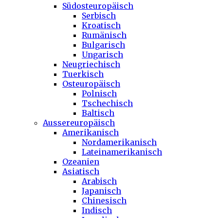
Südosteuropäisch
Serbisch
Kroatisch
Rumänisch
Bulgarisch
Ungarisch
Neugriechisch
Tuerkisch
Osteuropäisch
Polnisch
Tschechisch
Baltisch
Aussereuropäisch
Amerikanisch
Nordamerikanisch
Lateinamerikanisch
Ozeanien
Asiatisch
Arabisch
Japanisch
Chinesisch
Indisch