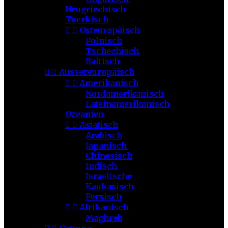
Neugriechisch
Tuerkisch


Osteuropäisch
Polnisch
Tschechisch
Baltisch


Aussereuropäisch


Amerikanisch
Nordamerikanisch
Lateinamerikanisch
Ozeanien


Asiatisch
Arabisch
Japanisch
Chinesisch
Indisch
Israelische
Kaukasisch
Persisch


Afrikanisch
Maghreb