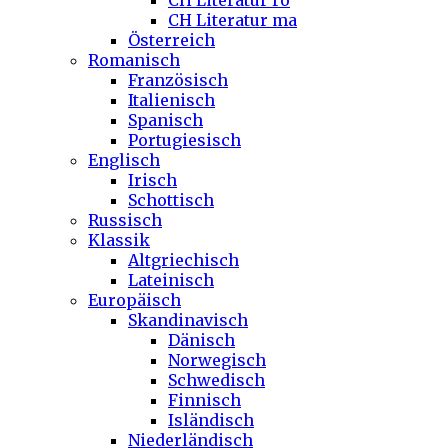
CH Literatur ro
CH Literatur ma
Österreich
Romanisch
Französisch
Italienisch
Spanisch
Portugiesisch
Englisch
Irisch
Schottisch
Russisch
Klassik
Altgriechisch
Lateinisch
Europäisch
Skandinavisch
Dänisch
Norwegisch
Schwedisch
Finnisch
Isländisch
Niederländisch