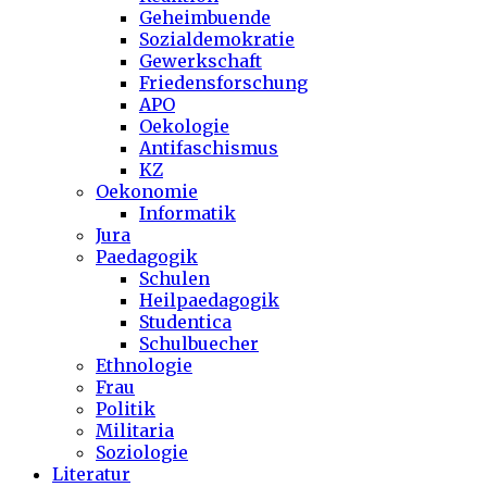
Geheimbuende
Sozialdemokratie
Gewerkschaft
Friedensforschung
APO
Oekologie
Antifaschismus
KZ
Oekonomie
Informatik
Jura
Paedagogik
Schulen
Heilpaedagogik
Studentica
Schulbuecher
Ethnologie
Frau
Politik
Militaria
Soziologie
Literatur