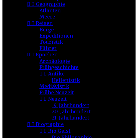


Geographie
Atlanten
Meere


Reisen
Berge
Expeditionen
Touristik
Führer


Epochen
Archäologie
Frühgeschichte


Antike
Hellenistik
Mediävistik
Frühe Neuzeit


Neuzeit
19. Jahrhundert
20. Jahrhundert
21. Jahrhundert


Biographie


Bio Geist
Bio Philosophie