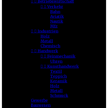


Betriebswirtschaft


Verkehr
Bahn
Aviatik
Nautik
Mfz


Industrien
Holz
Metall
Chemisch


Handwerk


Feinmechanik
Uhren


Kunsthandwerk
Textil
Teppich
Keramik
Holz
Metall
Schmuck
Gewerbe
Bauwesen