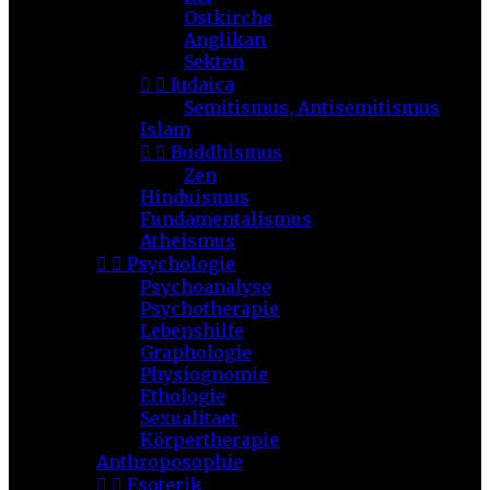
Ostkirche
Anglikan
Sekten


Judaica
Semitismus, Antisemitismus
Islam


Buddhismus
Zen
Hinduismus
Fundamentalismus
Atheismus


Psychologie
Psychoanalyse
Psychotherapie
Lebenshilfe
Graphologie
Physiognomie
Ethologie
Sexualitaet
Körpertherapie
Anthroposophie


Esoterik