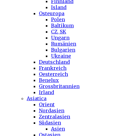
Finnland
Island
Osteuropa
Polen
Baltikum
CZ, SK
Ungarn
Rumänien
Bulgarien
Ukraine
Deutschland
Frankreich
Oesterreich
Benelux
Grossbritannien
Irland
Asiatica
Orient
Nordasien
Zentralasien
Südasien
Asien
Ostasien