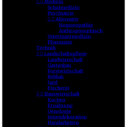


Medizin
Schulmedizin
Psychiatrie


Alternativ
Homoeopathie
Anthroposophisch
Veterinaermedizin
Pharmazie
Technik


Landschaftspflege
Landwirtschaft
Gartenbau
Forstwirtschaft
Rebbau
Jagd
Fischerei


Hauswirtschaft
Kochen
Ernährung
Oenologie
Innendekoration
Handarbeiten