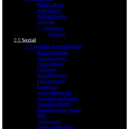
Meditiation
Astrologie
Radiästhesie
Occulta


NewAge
Drogen


Sozial


Soziale Bewegungen
Anarchismus
Sozialismus
Opposition
Freiwirt
Kapitalismus
Faschismus
Reaktion
Geheimbuende
Sozialdemokratie
Gewerkschaft
Friedensforschung
APO
Oekologie
Antifaschismus