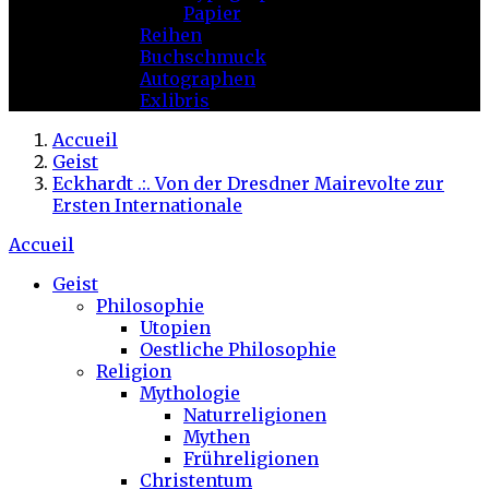
Papier
Reihen
Buchschmuck
Autographen
Exlibris
Accueil
Geist
Eckhardt .:. Von der Dresdner Mairevolte zur
Ersten Internationale
Accueil
Geist
Philosophie
Utopien
Oestliche Philosophie
Religion
Mythologie
Naturreligionen
Mythen
Frühreligionen
Christentum