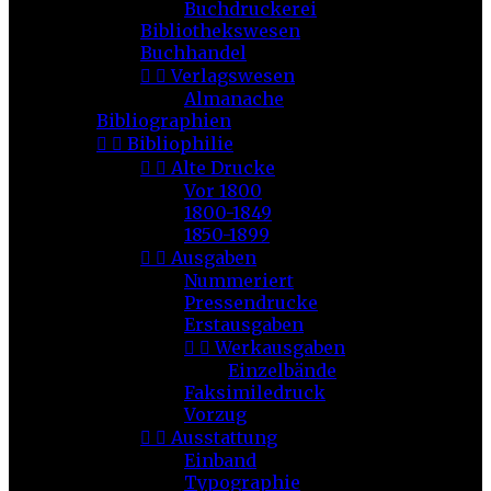
Buchdruckerei
Bibliothekswesen
Buchhandel


Verlagswesen
Almanache
Bibliographien


Bibliophilie


Alte Drucke
Vor 1800
1800-1849
1850-1899


Ausgaben
Nummeriert
Pressendrucke
Erstausgaben


Werkausgaben
Einzelbände
Faksimiledruck
Vorzug


Ausstattung
Einband
Typographie