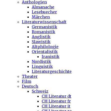
Anthologien
Almanache
Lesebuecher
Märchen
Literaturwissenschaft
Germanistik
Romanistik
Anglistik
Slawistik
Altphilologie
Orientalistik
Iranistik
Nordistik
Linguistik
Literaturgeschichte
Theater
Film
Deutsch
Schweiz
CH Literatur dt
CH Literatur fr
CH Literatur it