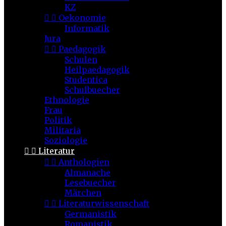
KZ


Oekonomie
Informatik
Jura


Paedagogik
Schulen
Heilpaedagogik
Studentica
Schulbuecher
Ethnologie
Frau
Politik
Militaria
Soziologie


Literatur


Anthologien
Almanache
Lesebuecher
Märchen


Literaturwissenschaft
Germanistik
Romanistik