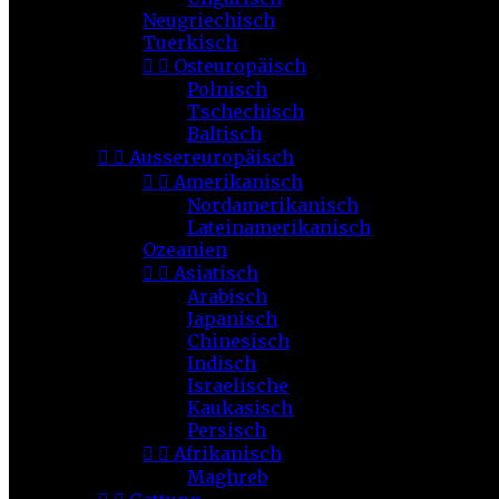
Neugriechisch
Tuerkisch


Osteuropäisch
Polnisch
Tschechisch
Baltisch


Aussereuropäisch


Amerikanisch
Nordamerikanisch
Lateinamerikanisch
Ozeanien


Asiatisch
Arabisch
Japanisch
Chinesisch
Indisch
Israelische
Kaukasisch
Persisch


Afrikanisch
Maghreb