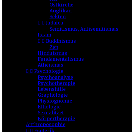
Ostkirche
Anglikan
Sekten


Judaica
Semitismus, Antisemitismus
Islam


Buddhismus
Zen
Hinduismus
Fundamentalismus
Atheismus


Psychologie
Psychoanalyse
Psychotherapie
Lebenshilfe
Graphologie
Physiognomie
Ethologie
Sexualitaet
Körpertherapie
Anthroposophie


Esoterik