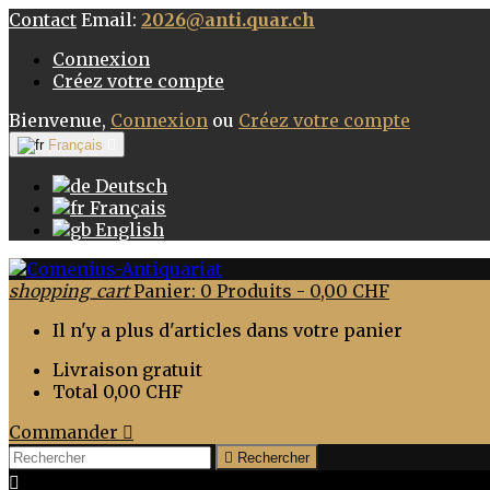
Contact
Email:
2026@anti.quar.ch
Connexion
Créez votre compte
Bienvenue,
Connexion
ou
Créez votre compte
Français

Deutsch
Français
English
shopping_cart
Panier:
0
Produits - 0,00 CHF
Il n'y a plus d'articles dans votre panier
Livraison
gratuit
Total
0,00 CHF
Commander


Rechercher
