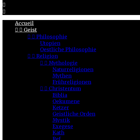


Accueil


Geist


Philosophie
Utopien
Oestliche Philosophie


Religion


Mythologie
Naturreligionen
Mythen
Frühreligionen


Christentum
Biblia
Oekumene
Ketzer
Geistliche Orden
Mystik
Exegese
Kath
Ref