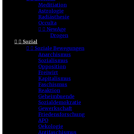
Meditiation
Astrologie
Radiästhesie
Occulta


NewAge
Drogen


Sozial


Soziale Bewegungen
Anarchismus
Sozialismus
Opposition
Freiwirt
Kapitalismus
Faschismus
Reaktion
Geheimbuende
Sozialdemokratie
Gewerkschaft
Friedensforschung
APO
Oekologie
Antifaschismus