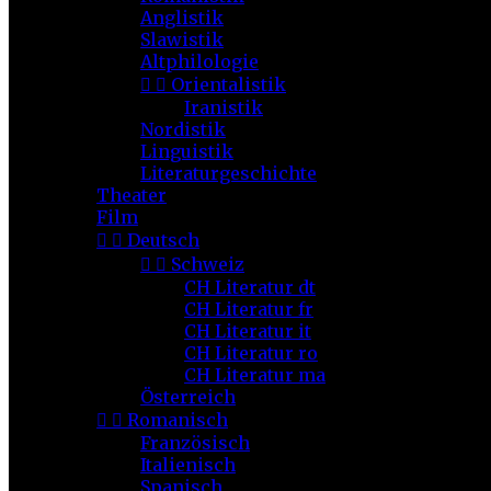
Anglistik
Slawistik
Altphilologie


Orientalistik
Iranistik
Nordistik
Linguistik
Literaturgeschichte
Theater
Film


Deutsch


Schweiz
CH Literatur dt
CH Literatur fr
CH Literatur it
CH Literatur ro
CH Literatur ma
Österreich


Romanisch
Französisch
Italienisch
Spanisch