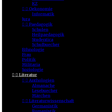
KZ


Oekonomie
Informatik
Jura


Paedagogik
Schulen
Heilpaedagogik
Studentica
Schulbuecher
Ethnologie
Frau
Politik
Militaria
Soziologie


Literatur


Anthologien
Almanache
Lesebuecher
Märchen


Literaturwissenschaft
Germanistik
Romanistik