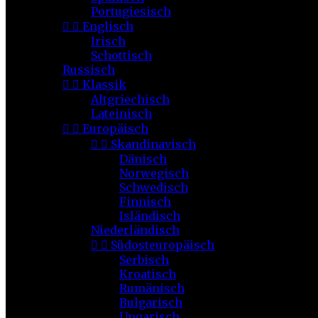
Portugiesisch


Englisch
Irisch
Schottisch
Russisch


Klassik
Altgriechisch
Lateinisch


Europäisch


Skandinavisch
Dänisch
Norwegisch
Schwedisch
Finnisch
Isländisch
Niederländisch


Südosteuropäisch
Serbisch
Kroatisch
Rumänisch
Bulgarisch
Ungarisch