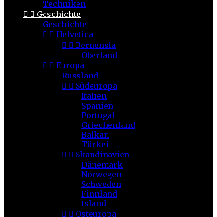
Techniken


Geschichte
Geschichte


Helvetica


Bernensia
Oberland


Europa
Russland


Südeuropa
Italien
Spanien
Portugal
Griechenland
Balkan
Türkei


Skandinavien
Dänemark
Norwegen
Schweden
Finnland
Island


Osteuropa