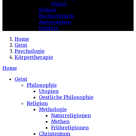
Papier
Reihen
Buchschmuck
Autographen
Exlibris
Home
Geist
Psychologie
Körpertherapie
Home
Geist
Philosophie
Utopien
Oestliche Philosophie
Religion
Mythologie
Naturreligionen
Mythen
Frühreligionen
Christentum