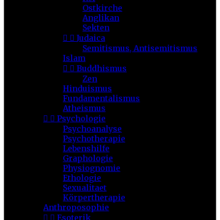
Ostkirche
Anglikan
Sekten


Judaica
Semitismus, Antisemitismus
Islam


Buddhismus
Zen
Hinduismus
Fundamentalismus
Atheismus


Psychologie
Psychoanalyse
Psychotherapie
Lebenshilfe
Graphologie
Physiognomie
Ethologie
Sexualitaet
Körpertherapie
Anthroposophie


Esoterik