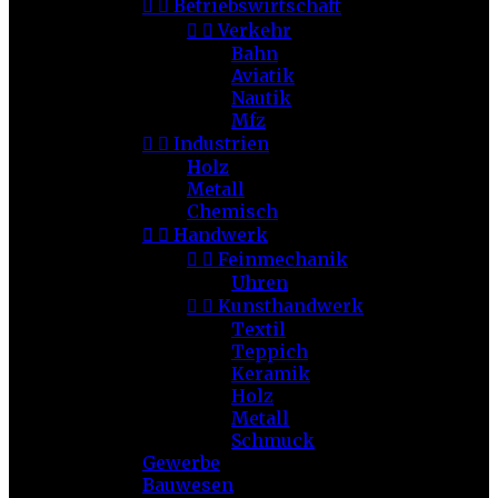


Betriebswirtschaft


Verkehr
Bahn
Aviatik
Nautik
Mfz


Industrien
Holz
Metall
Chemisch


Handwerk


Feinmechanik
Uhren


Kunsthandwerk
Textil
Teppich
Keramik
Holz
Metall
Schmuck
Gewerbe
Bauwesen