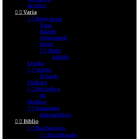
Arctica,


Varia


Bewegung
Tanz
Ballett
Gymnastik
Sport


Budo
Aikido
Lexika


Spiele
Schach
Unikate


Periodica
du
Medien


Sammeln
Antiquitäten


Biblio


Buchwesen


Buchkunde