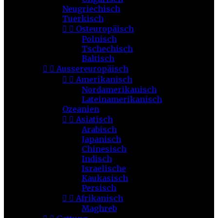
Neugriechisch
Tuerkisch


Osteuropäisch
Polnisch
Tschechisch
Baltisch


Aussereuropäisch


Amerikanisch
Nordamerikanisch
Lateinamerikanisch
Ozeanien


Asiatisch
Arabisch
Japanisch
Chinesisch
Indisch
Israelische
Kaukasisch
Persisch


Afrikanisch
Maghreb