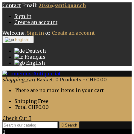
Contact
Email:
2026@anti.quar.ch
Sign in
Create an account
Welcome,
Sign in
or
Create an account
English

Deutsch
Français
English
shopping_cart
Basket:
0
Products - CHF0.00
There are no more items in your cart
Shipping
Free
Total
CHF0.00
Check Out


Search
