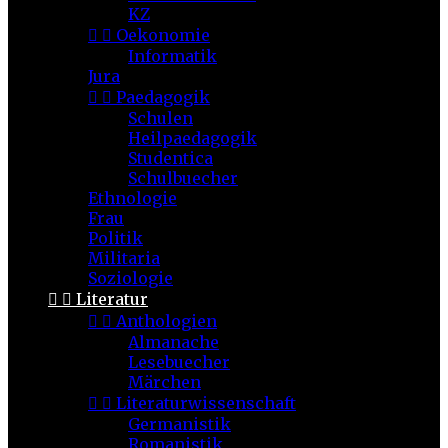
KZ


Oekonomie
Informatik
Jura


Paedagogik
Schulen
Heilpaedagogik
Studentica
Schulbuecher
Ethnologie
Frau
Politik
Militaria
Soziologie


Literatur


Anthologien
Almanache
Lesebuecher
Märchen


Literaturwissenschaft
Germanistik
Romanistik