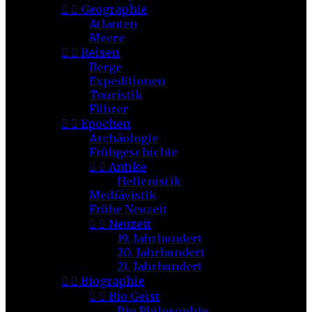


Geographie
Atlanten
Meere


Reisen
Berge
Expeditionen
Touristik
Führer


Epochen
Archäologie
Frühgeschichte


Antike
Hellenistik
Mediävistik
Frühe Neuzeit


Neuzeit
19. Jahrhundert
20. Jahrhundert
21. Jahrhundert


Biographie


Bio Geist
Bio Philosophie