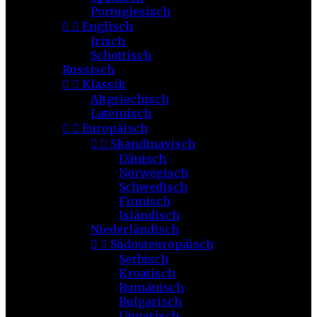
Portugiesisch


Englisch
Irisch
Schottisch
Russisch


Klassik
Altgriechisch
Lateinisch


Europäisch


Skandinavisch
Dänisch
Norwegisch
Schwedisch
Finnisch
Isländisch
Niederländisch


Südosteuropäisch
Serbisch
Kroatisch
Rumänisch
Bulgarisch
Ungarisch