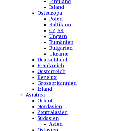
Finnland
Island
Osteuropa
Polen
Baltikum
CZ, SK
Ungarn
Rumänien
Bulgarien
Ukraine
Deutschland
Frankreich
Oesterreich
Benelux
Grossbritannien
Irland
Asiatica
Orient
Nordasien
Zentralasien
Südasien
Asien
Ostasien