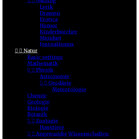


Gattung
Lyrik
Dramen
Erotica
Humor
Kinderbuecher
Mundart
Journalismus


Natur
Basic settings
Mathematik


Physik
Astronomie


Geodäsie
Meteorologie
Chemie
Geologie
Biologie
Botanik


Zoologie
Haustiere


Angewandte Wissenschaften