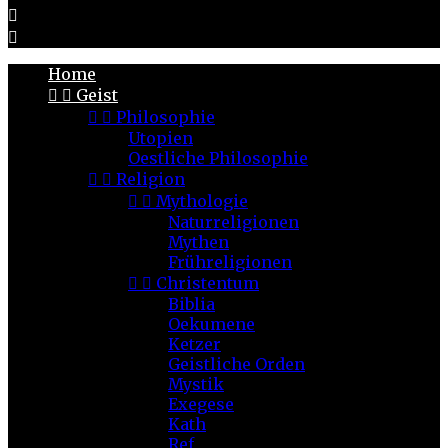


Home


Geist


Philosophie
Utopien
Oestliche Philosophie


Religion


Mythologie
Naturreligionen
Mythen
Frühreligionen


Christentum
Biblia
Oekumene
Ketzer
Geistliche Orden
Mystik
Exegese
Kath
Ref