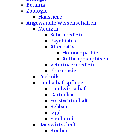
Botanik
Zoologie
Haustiere
Angewandte Wissenschaften
Medizin
Schulmedizin
Psychiatrie
Alternativ
Homoeopathie
Anthroposophisch
Veterinaermedizin
Pharmazie
Technik
Landschaftspflege
Landwirtschaft
Gartenbau
Forstwirtschaft
Rebbau
Jagd
Fischerei
Hauswirtschaft
Kochen