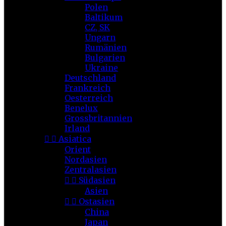
Polen
Baltikum
CZ, SK
Ungarn
Rumänien
Bulgarien
Ukraine
Deutschland
Frankreich
Oesterreich
Benelux
Grossbritannien
Irland


Asiatica
Orient
Nordasien
Zentralasien


Südasien
Asien


Ostasien
China
Japan