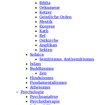
Biblia
Oekumene
Ketzer
Geistliche Orden
Mystik
Exegese
Kath
Ref
Ostkirche
Anglikan
Sekten
Judaica
Semitismus, Antisemitismus
Islam
Buddhismus
Zen
Hinduismus
Fundamentalismus
Atheismus
Psychologie
Psychoanalyse
Psychotherapie