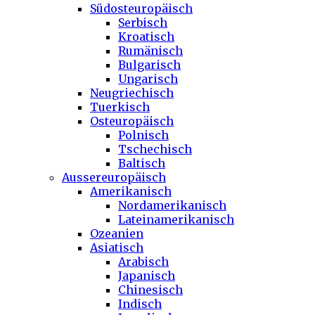
Südosteuropäisch
Serbisch
Kroatisch
Rumänisch
Bulgarisch
Ungarisch
Neugriechisch
Tuerkisch
Osteuropäisch
Polnisch
Tschechisch
Baltisch
Aussereuropäisch
Amerikanisch
Nordamerikanisch
Lateinamerikanisch
Ozeanien
Asiatisch
Arabisch
Japanisch
Chinesisch
Indisch