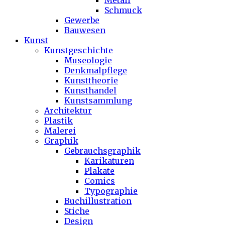
Metall
Schmuck
Gewerbe
Bauwesen
Kunst
Kunstgeschichte
Museologie
Denkmalpflege
Kunsttheorie
Kunsthandel
Kunstsammlung
Architektur
Plastik
Malerei
Graphik
Gebrauchsgraphik
Karikaturen
Plakate
Comics
Typographie
Buchillustration
Stiche
Design