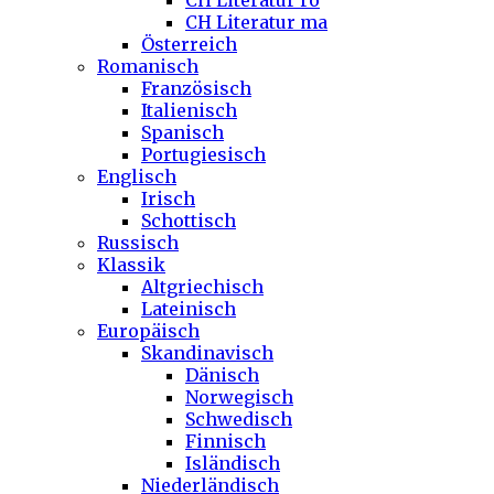
CH Literatur ro
CH Literatur ma
Österreich
Romanisch
Französisch
Italienisch
Spanisch
Portugiesisch
Englisch
Irisch
Schottisch
Russisch
Klassik
Altgriechisch
Lateinisch
Europäisch
Skandinavisch
Dänisch
Norwegisch
Schwedisch
Finnisch
Isländisch
Niederländisch