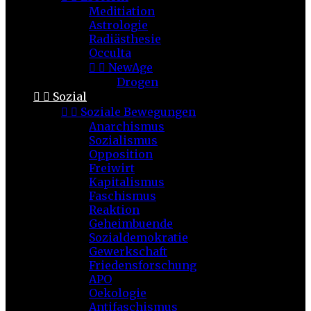
Meditiation
Astrologie
Radiästhesie
Occulta


NewAge
Drogen


Sozial


Soziale Bewegungen
Anarchismus
Sozialismus
Opposition
Freiwirt
Kapitalismus
Faschismus
Reaktion
Geheimbuende
Sozialdemokratie
Gewerkschaft
Friedensforschung
APO
Oekologie
Antifaschismus