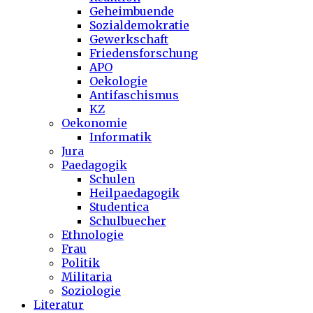
Geheimbuende
Sozialdemokratie
Gewerkschaft
Friedensforschung
APO
Oekologie
Antifaschismus
KZ
Oekonomie
Informatik
Jura
Paedagogik
Schulen
Heilpaedagogik
Studentica
Schulbuecher
Ethnologie
Frau
Politik
Militaria
Soziologie
Literatur