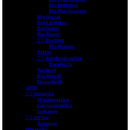
Bio Religion
Bio Psychologie
Bio Sozial
Bio Literatur
Bio Natur
Bio Kunst


Bio Hist
Bio Roman
Briefe


Autobiographie
Tagebuch
Nachruf
Bio Musik
Festschrift
GHW


Amerika
Nordamerika
Lateinamerika
Indianer


Afrika
Ägypten
Ozeanien