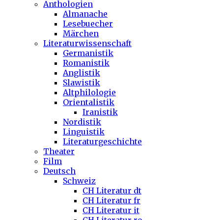
Anthologien
Almanache
Lesebuecher
Märchen
Literaturwissenschaft
Germanistik
Romanistik
Anglistik
Slawistik
Altphilologie
Orientalistik
Iranistik
Nordistik
Linguistik
Literaturgeschichte
Theater
Film
Deutsch
Schweiz
CH Literatur dt
CH Literatur fr
CH Literatur it