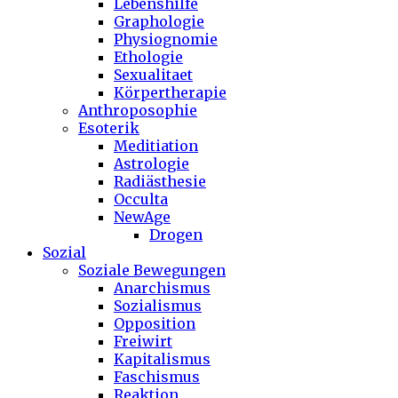
Lebenshilfe
Graphologie
Physiognomie
Ethologie
Sexualitaet
Körpertherapie
Anthroposophie
Esoterik
Meditiation
Astrologie
Radiästhesie
Occulta
NewAge
Drogen
Sozial
Soziale Bewegungen
Anarchismus
Sozialismus
Opposition
Freiwirt
Kapitalismus
Faschismus
Reaktion