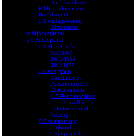
Buchdruckerei
Bibliothekswesen
Buchhandel


Verlagswesen
Almanache
Bibliographien


Bibliophilie


Alte Drucke
Vor 1800
1800-1849
1850-1899


Ausgaben
Nummeriert
Pressendrucke
Erstausgaben


Werkausgaben
Einzelbände
Faksimiledruck
Vorzug


Ausstattung
Einband
Typographie