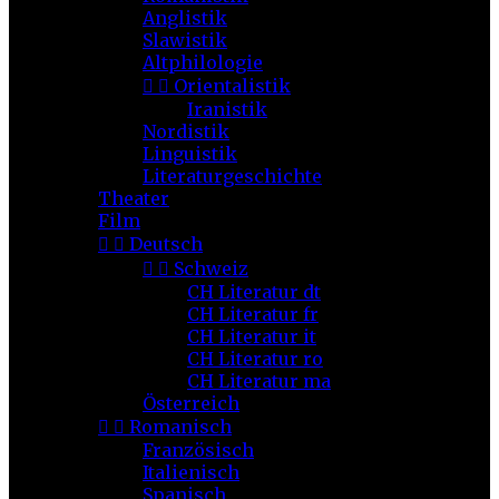
Anglistik
Slawistik
Altphilologie


Orientalistik
Iranistik
Nordistik
Linguistik
Literaturgeschichte
Theater
Film


Deutsch


Schweiz
CH Literatur dt
CH Literatur fr
CH Literatur it
CH Literatur ro
CH Literatur ma
Österreich


Romanisch
Französisch
Italienisch
Spanisch