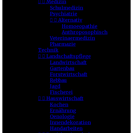


Medizin
Schulmedizin
Psychiatrie


Alternativ
Homoeopathie
Anthroposophisch
Veterinaermedizin
Pharmazie
Technik


Landschaftspflege
Landwirtschaft
Gartenbau
Forstwirtschaft
Rebbau
Jagd
Fischerei


Hauswirtschaft
Kochen
Ernährung
Oenologie
Innendekoration
Handarbeiten