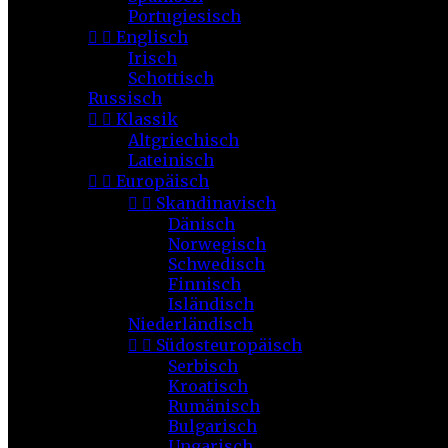
Portugiesisch


Englisch
Irisch
Schottisch
Russisch


Klassik
Altgriechisch
Lateinisch


Europäisch


Skandinavisch
Dänisch
Norwegisch
Schwedisch
Finnisch
Isländisch
Niederländisch


Südosteuropäisch
Serbisch
Kroatisch
Rumänisch
Bulgarisch
Ungarisch