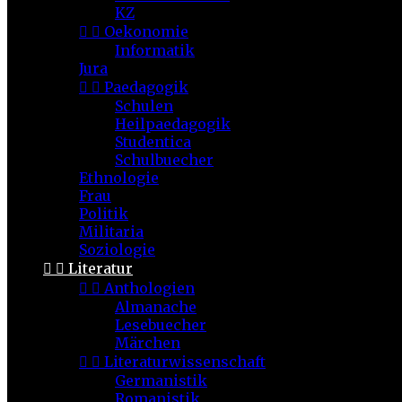
KZ


Oekonomie
Informatik
Jura


Paedagogik
Schulen
Heilpaedagogik
Studentica
Schulbuecher
Ethnologie
Frau
Politik
Militaria
Soziologie


Literatur


Anthologien
Almanache
Lesebuecher
Märchen


Literaturwissenschaft
Germanistik
Romanistik