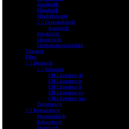
Anglistik
Slawistik
Altphilologie


Orientalistik
Iranistik
Nordistik
Linguistik
Literaturgeschichte
Theater
Film


Deutsch


Schweiz
CH Literatur dt
CH Literatur fr
CH Literatur it
CH Literatur ro
CH Literatur ma
Österreich


Romanisch
Französisch
Italienisch
Spanisch