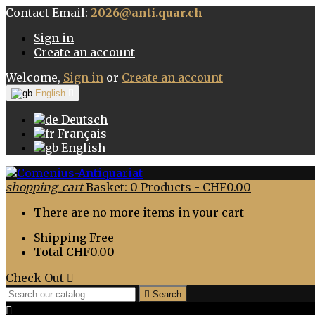
Contact
Email:
2026@anti.quar.ch
Sign in
Create an account
Welcome,
Sign in
or
Create an account
English

Deutsch
Français
English
shopping_cart
Basket:
0
Products - CHF0.00
There are no more items in your cart
Shipping
Free
Total
CHF0.00
Check Out


Search
