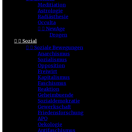
Meditiation
Astrologie
Radiästhesie
Occulta


NewAge
Drogen


Sozial


Soziale Bewegungen
Anarchismus
Sozialismus
Opposition
Freiwirt
Kapitalismus
Faschismus
Reaktion
Geheimbuende
Sozialdemokratie
Gewerkschaft
Friedensforschung
APO
Oekologie
Antifaschismus