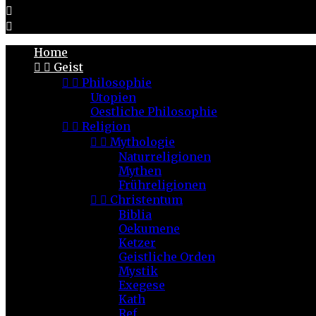


Home


Geist


Philosophie
Utopien
Oestliche Philosophie


Religion


Mythologie
Naturreligionen
Mythen
Frühreligionen


Christentum
Biblia
Oekumene
Ketzer
Geistliche Orden
Mystik
Exegese
Kath
Ref