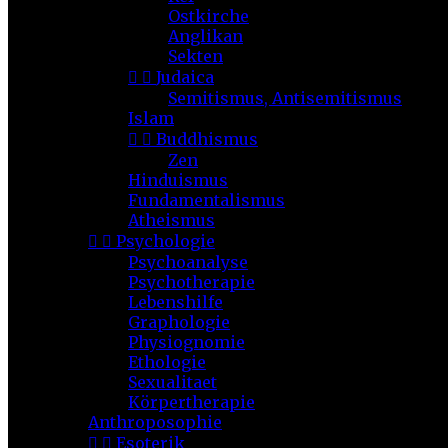
Ostkirche
Anglikan
Sekten


Judaica
Semitismus, Antisemitismus
Islam


Buddhismus
Zen
Hinduismus
Fundamentalismus
Atheismus


Psychologie
Psychoanalyse
Psychotherapie
Lebenshilfe
Graphologie
Physiognomie
Ethologie
Sexualitaet
Körpertherapie
Anthroposophie


Esoterik