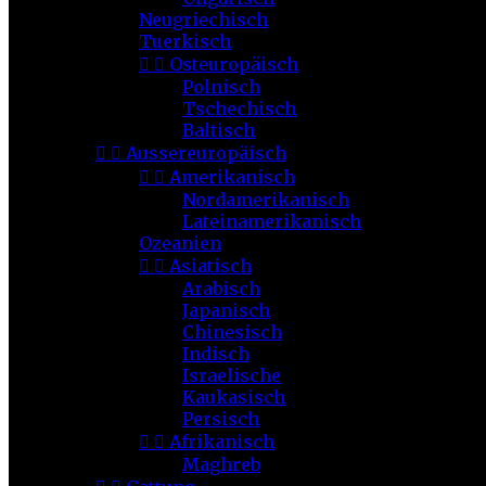
Neugriechisch
Tuerkisch


Osteuropäisch
Polnisch
Tschechisch
Baltisch


Aussereuropäisch


Amerikanisch
Nordamerikanisch
Lateinamerikanisch
Ozeanien


Asiatisch
Arabisch
Japanisch
Chinesisch
Indisch
Israelische
Kaukasisch
Persisch


Afrikanisch
Maghreb