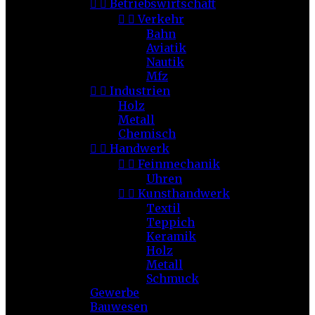


Betriebswirtschaft


Verkehr
Bahn
Aviatik
Nautik
Mfz


Industrien
Holz
Metall
Chemisch


Handwerk


Feinmechanik
Uhren


Kunsthandwerk
Textil
Teppich
Keramik
Holz
Metall
Schmuck
Gewerbe
Bauwesen