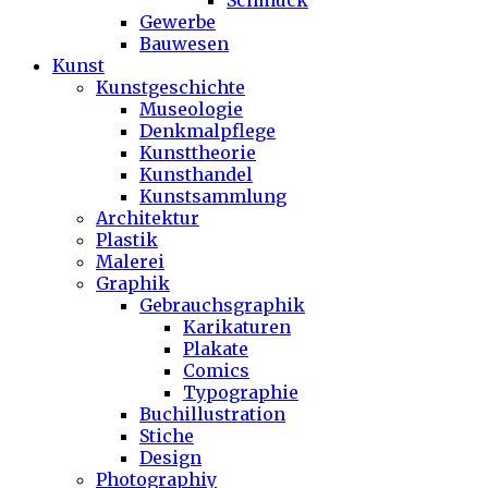
Schmuck
Gewerbe
Bauwesen
Kunst
Kunstgeschichte
Museologie
Denkmalpflege
Kunsttheorie
Kunsthandel
Kunstsammlung
Architektur
Plastik
Malerei
Graphik
Gebrauchsgraphik
Karikaturen
Plakate
Comics
Typographie
Buchillustration
Stiche
Design
Photographiy