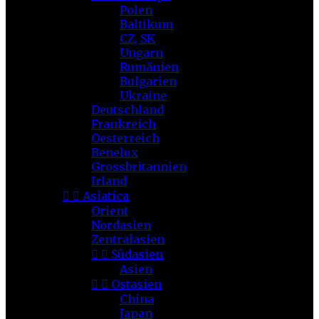
Polen
Baltikum
CZ, SK
Ungarn
Rumänien
Bulgarien
Ukraine
Deutschland
Frankreich
Oesterreich
Benelux
Grossbritannien
Irland


Asiatica
Orient
Nordasien
Zentralasien


Südasien
Asien


Ostasien
China
Japan