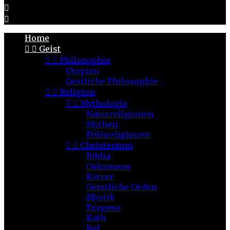


Home


Geist


Philosophie
Utopien
Oestliche Philosophie


Religion


Mythologie
Naturreligionen
Mythen
Frühreligionen


Christentum
Biblia
Oekumene
Ketzer
Geistliche Orden
Mystik
Exegese
Kath
Ref