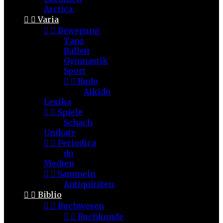
Arctica,


Varia


Bewegung
Tanz
Ballett
Gymnastik
Sport


Budo
Aikido
Lexika


Spiele
Schach
Unikate


Periodica
du
Medien


Sammeln
Antiquitäten


Biblio


Buchwesen


Buchkunde