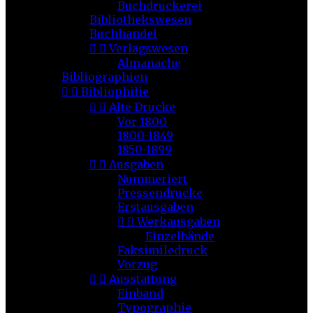
Buchdruckerei
Bibliothekswesen
Buchhandel


Verlagswesen
Almanache
Bibliographien


Bibliophilie


Alte Drucke
Vor 1800
1800-1849
1850-1899


Ausgaben
Nummeriert
Pressendrucke
Erstausgaben


Werkausgaben
Einzelbände
Faksimiledruck
Vorzug


Ausstattung
Einband
Typographie