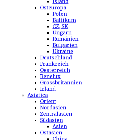
Island
Osteuropa
Polen
Baltikum
CZ, SK
Ungarn
Rumänien
Bulgarien
Ukraine
Deutschland
Frankreich
Oesterreich
Benelux
Grossbritannien
Irland
Asiatica
Orient
Nordasien
Zentralasien
Südasien
Asien
Ostasien
China