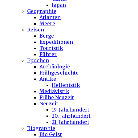
Japan
Geographie
Atlanten
Meere
Reisen
Berge
Expeditionen
Touristik
Führer
Epochen
Archäologie
Frühgeschichte
Antike
Hellenistik
Mediävistik
Frühe Neuzeit
Neuzeit
19. Jahrhundert
20. Jahrhundert
21. Jahrhundert
Biographie
Bio Geist