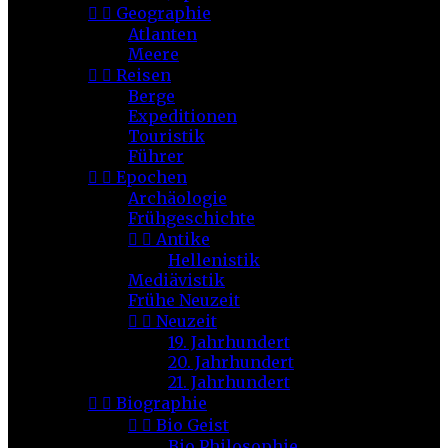


Geographie
Atlanten
Meere


Reisen
Berge
Expeditionen
Touristik
Führer


Epochen
Archäologie
Frühgeschichte


Antike
Hellenistik
Mediävistik
Frühe Neuzeit


Neuzeit
19. Jahrhundert
20. Jahrhundert
21. Jahrhundert


Biographie


Bio Geist
Bio Philosophie