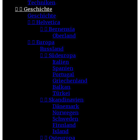
Techniken


Geschichte
Geschichte


Helvetica


Bernensia
Oberland


Europa
Russland


Südeuropa
Italien
Spanien
Portugal
Griechenland
Balkan
Türkei


Skandinavien
Dänemark
Norwegen
Schweden
Finnland
Island


Osteuropa