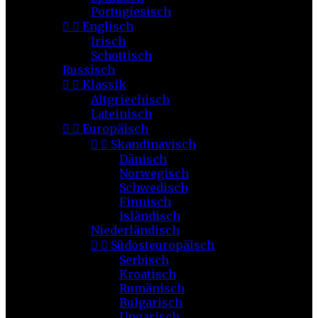
Portugiesisch


Englisch
Irisch
Schottisch
Russisch


Klassik
Altgriechisch
Lateinisch


Europäisch


Skandinavisch
Dänisch
Norwegisch
Schwedisch
Finnisch
Isländisch
Niederländisch


Südosteuropäisch
Serbisch
Kroatisch
Rumänisch
Bulgarisch
Ungarisch