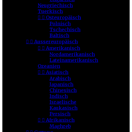
Neugriechisch
Tuerkisch


Osteuropäisch
Polnisch
Tschechisch
Baltisch


Aussereuropäisch


Amerikanisch
Nordamerikanisch
Lateinamerikanisch
Ozeanien


Asiatisch
Arabisch
Japanisch
Chinesisch
Indisch
Israelische
Kaukasisch
Persisch


Afrikanisch
Maghreb