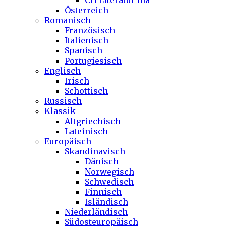
CH Literatur ma
Österreich
Romanisch
Französisch
Italienisch
Spanisch
Portugiesisch
Englisch
Irisch
Schottisch
Russisch
Klassik
Altgriechisch
Lateinisch
Europäisch
Skandinavisch
Dänisch
Norwegisch
Schwedisch
Finnisch
Isländisch
Niederländisch
Südosteuropäisch