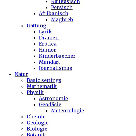
Kaukasisch
Persisch
Afrikanisch
Maghreb
Gattung
Lyrik
Dramen
Erotica
Humor
Kinderbuecher
Mundart
Journalismus
Natur
Basic settings
Mathematik
Physik
Astronomie
Geodäsie
Meteorologie
Chemie
Geologie
Biologie
Botanik