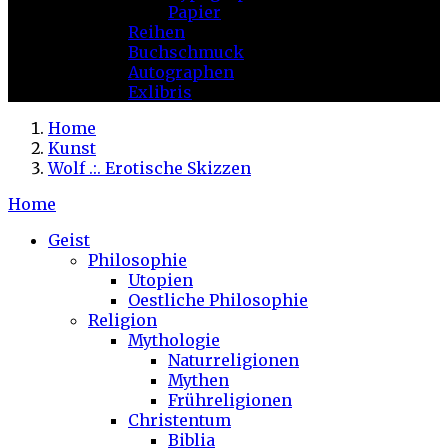
Papier
Reihen
Buchschmuck
Autographen
Exlibris
Home
Kunst
Wolf .:. Erotische Skizzen
Home
Geist
Philosophie
Utopien
Oestliche Philosophie
Religion
Mythologie
Naturreligionen
Mythen
Frühreligionen
Christentum
Biblia