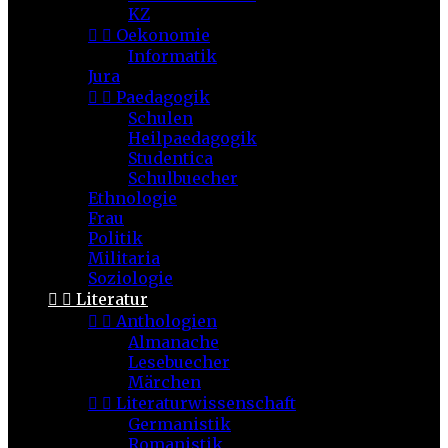
KZ


Oekonomie
Informatik
Jura


Paedagogik
Schulen
Heilpaedagogik
Studentica
Schulbuecher
Ethnologie
Frau
Politik
Militaria
Soziologie


Literatur


Anthologien
Almanache
Lesebuecher
Märchen


Literaturwissenschaft
Germanistik
Romanistik