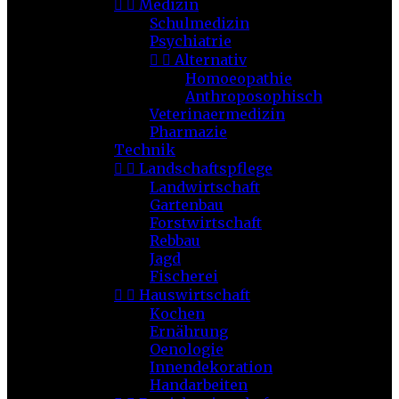


Medizin
Schulmedizin
Psychiatrie


Alternativ
Homoeopathie
Anthroposophisch
Veterinaermedizin
Pharmazie
Technik


Landschaftspflege
Landwirtschaft
Gartenbau
Forstwirtschaft
Rebbau
Jagd
Fischerei


Hauswirtschaft
Kochen
Ernährung
Oenologie
Innendekoration
Handarbeiten