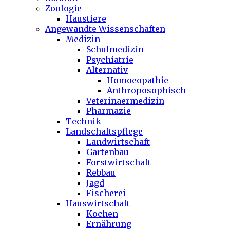
Zoologie
Haustiere
Angewandte Wissenschaften
Medizin
Schulmedizin
Psychiatrie
Alternativ
Homoeopathie
Anthroposophisch
Veterinaermedizin
Pharmazie
Technik
Landschaftspflege
Landwirtschaft
Gartenbau
Forstwirtschaft
Rebbau
Jagd
Fischerei
Hauswirtschaft
Kochen
Ernährung