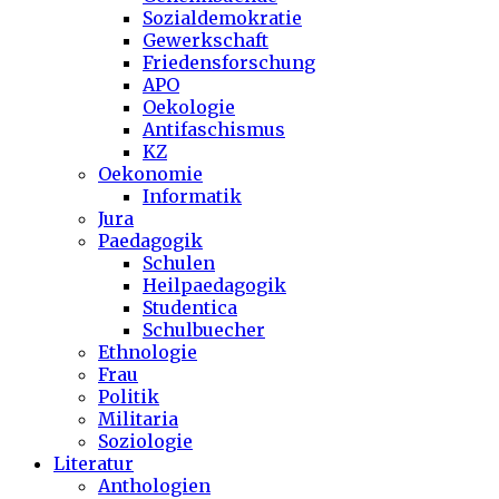
Sozialdemokratie
Gewerkschaft
Friedensforschung
APO
Oekologie
Antifaschismus
KZ
Oekonomie
Informatik
Jura
Paedagogik
Schulen
Heilpaedagogik
Studentica
Schulbuecher
Ethnologie
Frau
Politik
Militaria
Soziologie
Literatur
Anthologien