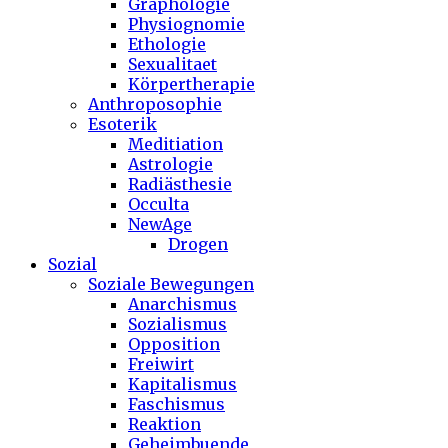
Graphologie
Physiognomie
Ethologie
Sexualitaet
Körpertherapie
Anthroposophie
Esoterik
Meditiation
Astrologie
Radiästhesie
Occulta
NewAge
Drogen
Sozial
Soziale Bewegungen
Anarchismus
Sozialismus
Opposition
Freiwirt
Kapitalismus
Faschismus
Reaktion
Geheimbuende