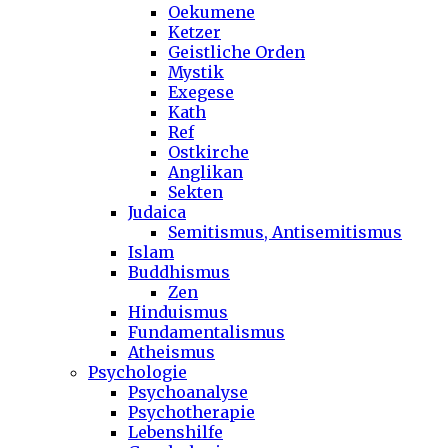
Oekumene
Ketzer
Geistliche Orden
Mystik
Exegese
Kath
Ref
Ostkirche
Anglikan
Sekten
Judaica
Semitismus, Antisemitismus
Islam
Buddhismus
Zen
Hinduismus
Fundamentalismus
Atheismus
Psychologie
Psychoanalyse
Psychotherapie
Lebenshilfe