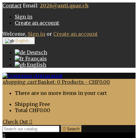
Contact
Email:
2026@anti.quar.ch
Sign in
Create an account
Welcome,
Sign in
or
Create an account
English

Deutsch
Français
English
shopping_cart
Basket:
0
Products - CHF0.00
There are no more items in your cart
Shipping
Free
Total
CHF0.00
Check Out


Search
