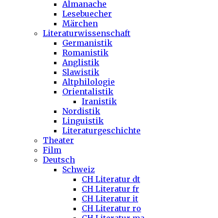
Almanache
Lesebuecher
Märchen
Literaturwissenschaft
Germanistik
Romanistik
Anglistik
Slawistik
Altphilologie
Orientalistik
Iranistik
Nordistik
Linguistik
Literaturgeschichte
Theater
Film
Deutsch
Schweiz
CH Literatur dt
CH Literatur fr
CH Literatur it
CH Literatur ro