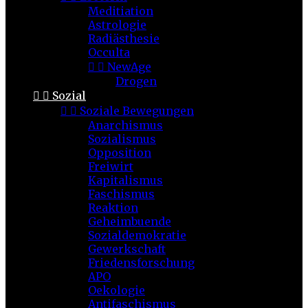
Meditiation
Astrologie
Radiästhesie
Occulta


NewAge
Drogen


Sozial


Soziale Bewegungen
Anarchismus
Sozialismus
Opposition
Freiwirt
Kapitalismus
Faschismus
Reaktion
Geheimbuende
Sozialdemokratie
Gewerkschaft
Friedensforschung
APO
Oekologie
Antifaschismus