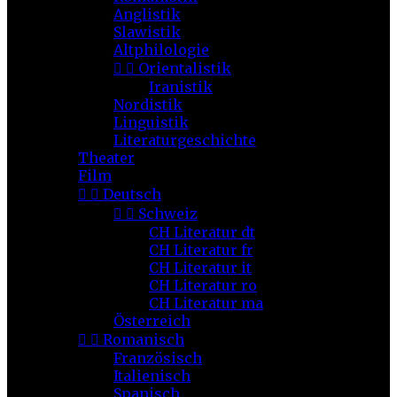
Anglistik
Slawistik
Altphilologie


Orientalistik
Iranistik
Nordistik
Linguistik
Literaturgeschichte
Theater
Film


Deutsch


Schweiz
CH Literatur dt
CH Literatur fr
CH Literatur it
CH Literatur ro
CH Literatur ma
Österreich


Romanisch
Französisch
Italienisch
Spanisch