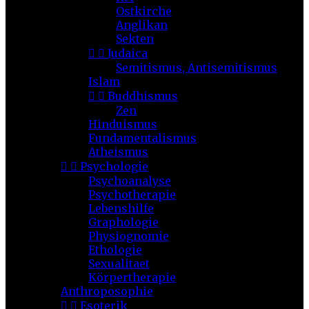
Ostkirche
Anglikan
Sekten


Judaica
Semitismus, Antisemitismus
Islam


Buddhismus
Zen
Hinduismus
Fundamentalismus
Atheismus


Psychologie
Psychoanalyse
Psychotherapie
Lebenshilfe
Graphologie
Physiognomie
Ethologie
Sexualitaet
Körpertherapie
Anthroposophie


Esoterik