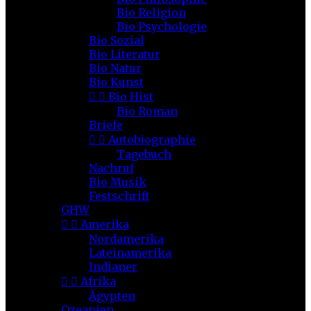
Bio Religion
Bio Psychologie
Bio Sozial
Bio Literatur
Bio Natur
Bio Kunst


Bio Hist
Bio Roman
Briefe


Autobiographie
Tagebuch
Nachruf
Bio Musik
Festschrift
GHW


Amerika
Nordamerika
Lateinamerika
Indianer


Afrika
Ägypten
Ozeanien