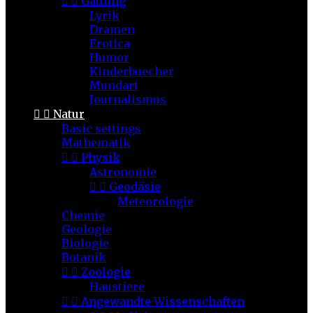


Gattung
Lyrik
Dramen
Erotica
Humor
Kinderbuecher
Mundart
Journalismus


Natur
Basic settings
Mathematik


Physik
Astronomie


Geodäsie
Meteorologie
Chemie
Geologie
Biologie
Botanik


Zoologie
Haustiere


Angewandte Wissenschaften