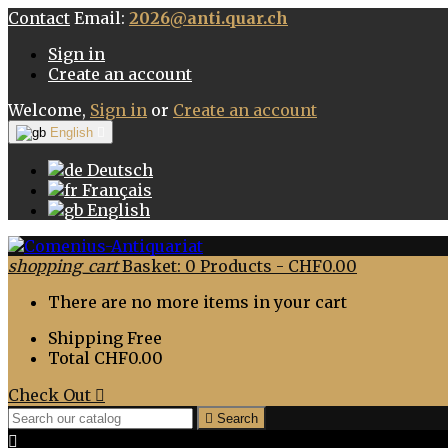
Contact
Email:
2026@anti.quar.ch
Sign in
Create an account
Welcome,
Sign in
or
Create an account
English

Deutsch
Français
English
shopping_cart
Basket:
0
Products - CHF0.00
There are no more items in your cart
Shipping
Free
Total
CHF0.00
Check Out


Search
