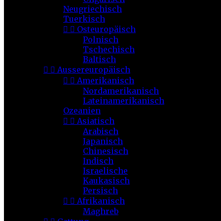
Neugriechisch
Tuerkisch


Osteuropäisch
Polnisch
Tschechisch
Baltisch


Aussereuropäisch


Amerikanisch
Nordamerikanisch
Lateinamerikanisch
Ozeanien


Asiatisch
Arabisch
Japanisch
Chinesisch
Indisch
Israelische
Kaukasisch
Persisch


Afrikanisch
Maghreb