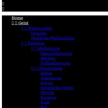


Home


Geist


Philosophie
Utopien
Oestliche Philosophie


Religion


Mythologie
Naturreligionen
Mythen
Frühreligionen


Christentum
Biblia
Oekumene
Ketzer
Geistliche Orden
Mystik
Exegese
Kath
Ref