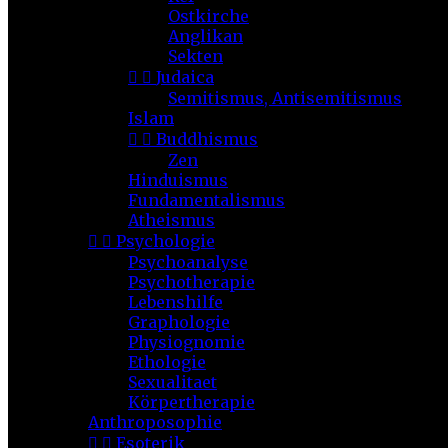
Ostkirche
Anglikan
Sekten


Judaica
Semitismus, Antisemitismus
Islam


Buddhismus
Zen
Hinduismus
Fundamentalismus
Atheismus


Psychologie
Psychoanalyse
Psychotherapie
Lebenshilfe
Graphologie
Physiognomie
Ethologie
Sexualitaet
Körpertherapie
Anthroposophie


Esoterik