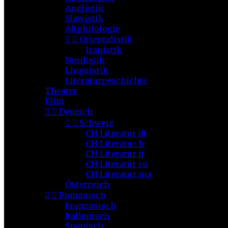
Anglistik
Slawistik
Altphilologie


Orientalistik
Iranistik
Nordistik
Linguistik
Literaturgeschichte
Theater
Film


Deutsch


Schweiz
CH Literatur dt
CH Literatur fr
CH Literatur it
CH Literatur ro
CH Literatur ma
Österreich


Romanisch
Französisch
Italienisch
Spanisch