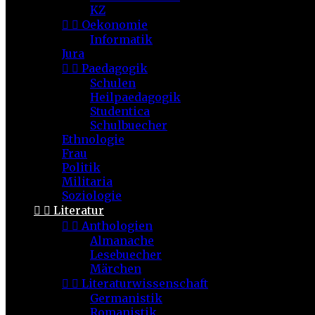
KZ


Oekonomie
Informatik
Jura


Paedagogik
Schulen
Heilpaedagogik
Studentica
Schulbuecher
Ethnologie
Frau
Politik
Militaria
Soziologie


Literatur


Anthologien
Almanache
Lesebuecher
Märchen


Literaturwissenschaft
Germanistik
Romanistik