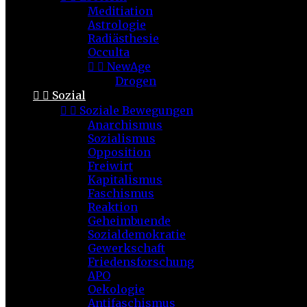
Meditiation
Astrologie
Radiästhesie
Occulta


NewAge
Drogen


Sozial


Soziale Bewegungen
Anarchismus
Sozialismus
Opposition
Freiwirt
Kapitalismus
Faschismus
Reaktion
Geheimbuende
Sozialdemokratie
Gewerkschaft
Friedensforschung
APO
Oekologie
Antifaschismus