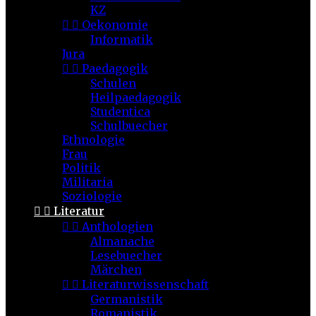
KZ


Oekonomie
Informatik
Jura


Paedagogik
Schulen
Heilpaedagogik
Studentica
Schulbuecher
Ethnologie
Frau
Politik
Militaria
Soziologie


Literatur


Anthologien
Almanache
Lesebuecher
Märchen


Literaturwissenschaft
Germanistik
Romanistik