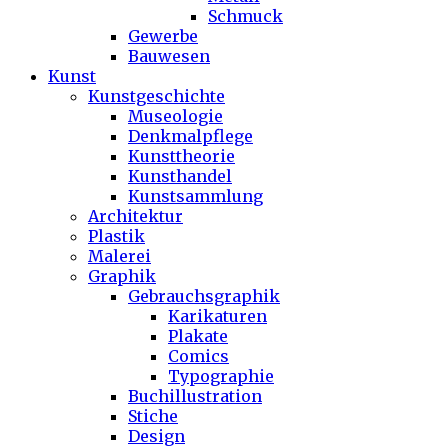
Schmuck
Gewerbe
Bauwesen
Kunst
Kunstgeschichte
Museologie
Denkmalpflege
Kunsttheorie
Kunsthandel
Kunstsammlung
Architektur
Plastik
Malerei
Graphik
Gebrauchsgraphik
Karikaturen
Plakate
Comics
Typographie
Buchillustration
Stiche
Design