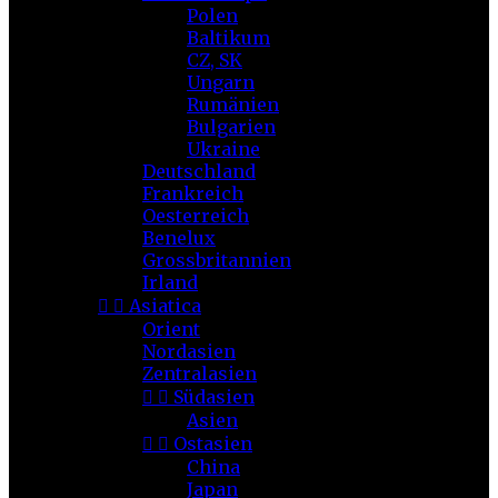
Polen
Baltikum
CZ, SK
Ungarn
Rumänien
Bulgarien
Ukraine
Deutschland
Frankreich
Oesterreich
Benelux
Grossbritannien
Irland


Asiatica
Orient
Nordasien
Zentralasien


Südasien
Asien


Ostasien
China
Japan