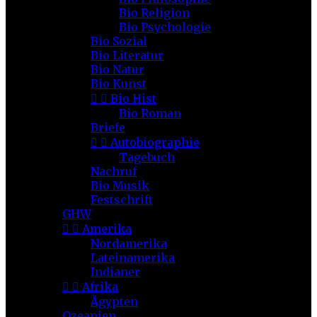
Bio Religion
Bio Psychologie
Bio Sozial
Bio Literatur
Bio Natur
Bio Kunst


Bio Hist
Bio Roman
Briefe


Autobiographie
Tagebuch
Nachruf
Bio Musik
Festschrift
GHW


Amerika
Nordamerika
Lateinamerika
Indianer


Afrika
Ägypten
Ozeanien