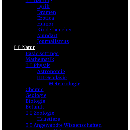


Gattung
Lyrik
Dramen
Erotica
Humor
Kinderbuecher
Mundart
Journalismus


Natur
Basic settings
Mathematik


Physik
Astronomie


Geodäsie
Meteorologie
Chemie
Geologie
Biologie
Botanik


Zoologie
Haustiere


Angewandte Wissenschaften