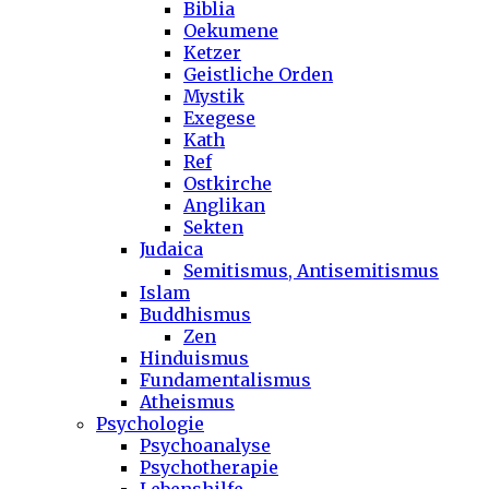
Biblia
Oekumene
Ketzer
Geistliche Orden
Mystik
Exegese
Kath
Ref
Ostkirche
Anglikan
Sekten
Judaica
Semitismus, Antisemitismus
Islam
Buddhismus
Zen
Hinduismus
Fundamentalismus
Atheismus
Psychologie
Psychoanalyse
Psychotherapie