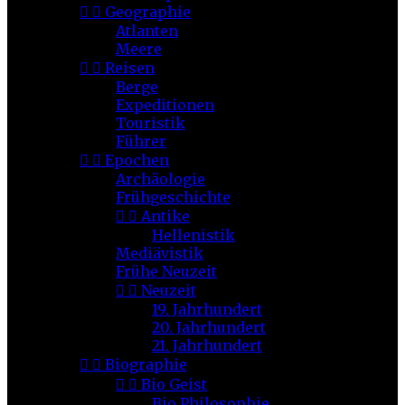


Geographie
Atlanten
Meere


Reisen
Berge
Expeditionen
Touristik
Führer


Epochen
Archäologie
Frühgeschichte


Antike
Hellenistik
Mediävistik
Frühe Neuzeit


Neuzeit
19. Jahrhundert
20. Jahrhundert
21. Jahrhundert


Biographie


Bio Geist
Bio Philosophie