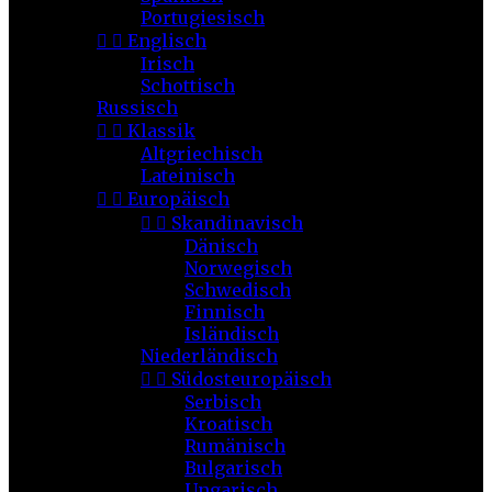
Portugiesisch


Englisch
Irisch
Schottisch
Russisch


Klassik
Altgriechisch
Lateinisch


Europäisch


Skandinavisch
Dänisch
Norwegisch
Schwedisch
Finnisch
Isländisch
Niederländisch


Südosteuropäisch
Serbisch
Kroatisch
Rumänisch
Bulgarisch
Ungarisch