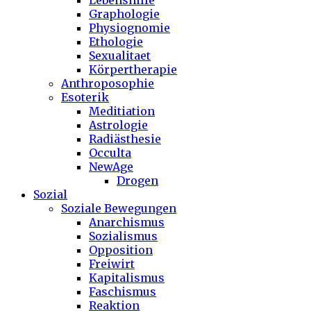
Lebenshilfe
Graphologie
Physiognomie
Ethologie
Sexualitaet
Körpertherapie
Anthroposophie
Esoterik
Meditiation
Astrologie
Radiästhesie
Occulta
NewAge
Drogen
Sozial
Soziale Bewegungen
Anarchismus
Sozialismus
Opposition
Freiwirt
Kapitalismus
Faschismus
Reaktion