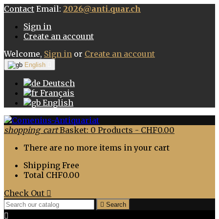
Contact
Email:
2026@anti.quar.ch
Sign in
Create an account
Welcome,
Sign in
or
Create an account
English

Deutsch
Français
English
shopping_cart
Basket:
0
Products - CHF0.00
There are no more items in your cart
Shipping
Free
Total
CHF0.00
Check Out


Search
