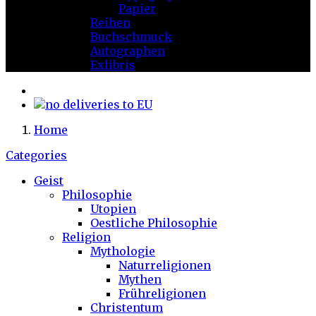
Papier
Reihen
Buchschmuck
Autographen
Exlibris
Home
Categories
Geist
Philosophie
Utopien
Oestliche Philosophie
Religion
Mythologie
Naturreligionen
Mythen
Frühreligionen
Christentum