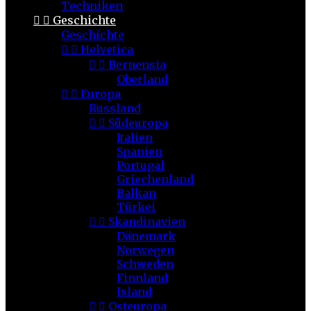
Techniken


Geschichte
Geschichte


Helvetica


Bernensia
Oberland


Europa
Russland


Südeuropa
Italien
Spanien
Portugal
Griechenland
Balkan
Türkei


Skandinavien
Dänemark
Norwegen
Schweden
Finnland
Island


Osteuropa