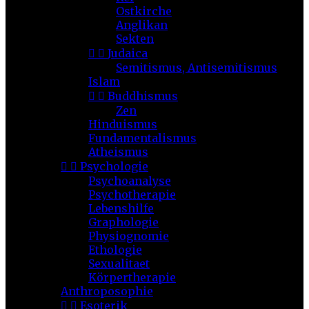
Ostkirche
Anglikan
Sekten


Judaica
Semitismus, Antisemitismus
Islam


Buddhismus
Zen
Hinduismus
Fundamentalismus
Atheismus


Psychologie
Psychoanalyse
Psychotherapie
Lebenshilfe
Graphologie
Physiognomie
Ethologie
Sexualitaet
Körpertherapie
Anthroposophie


Esoterik