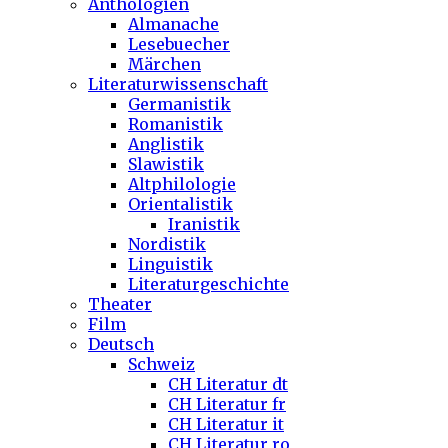
Anthologien
Almanache
Lesebuecher
Märchen
Literaturwissenschaft
Germanistik
Romanistik
Anglistik
Slawistik
Altphilologie
Orientalistik
Iranistik
Nordistik
Linguistik
Literaturgeschichte
Theater
Film
Deutsch
Schweiz
CH Literatur dt
CH Literatur fr
CH Literatur it
CH Literatur ro