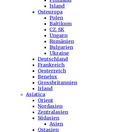
Finnland
Island
Osteuropa
Polen
Baltikum
CZ, SK
Ungarn
Rumänien
Bulgarien
Ukraine
Deutschland
Frankreich
Oesterreich
Benelux
Grossbritannien
Irland
Asiatica
Orient
Nordasien
Zentralasien
Südasien
Asien
Ostasien