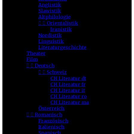
Anglistik
Slawistik
Altphilologie


Orientalistik
Iranistik
Nordistik
Linguistik
Literaturgeschichte
Theater
Film


Deutsch


Schweiz
CH Literatur dt
CH Literatur fr
CH Literatur it
CH Literatur ro
CH Literatur ma
Österreich


Romanisch
Französisch
Italienisch
Spanisch