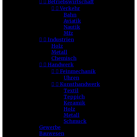


Betriebswirtschaft


Verkehr
Bahn
Aviatik
Nautik
Mfz


Industrien
Holz
Metall
Chemisch


Handwerk


Feinmechanik
Uhren


Kunsthandwerk
Textil
Teppich
Keramik
Holz
Metall
Schmuck
Gewerbe
Bauwesen