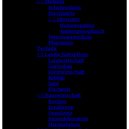


Medizin
Schulmedizin
Psychiatrie


Alternativ
Homoeopathie
Anthroposophisch
Veterinaermedizin
Pharmazie
Technik


Landschaftspflege
Landwirtschaft
Gartenbau
Forstwirtschaft
Rebbau
Jagd
Fischerei


Hauswirtschaft
Kochen
Ernährung
Oenologie
Innendekoration
Handarbeiten