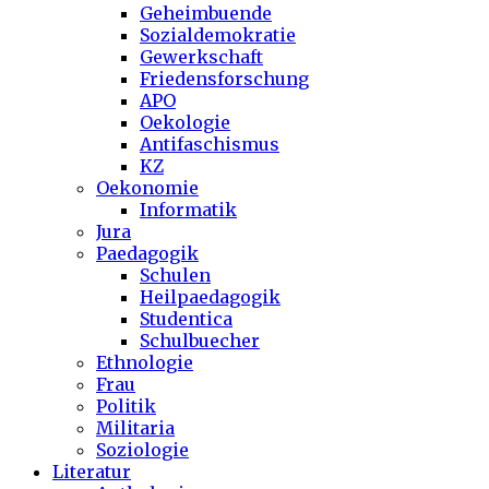
Geheimbuende
Sozialdemokratie
Gewerkschaft
Friedensforschung
APO
Oekologie
Antifaschismus
KZ
Oekonomie
Informatik
Jura
Paedagogik
Schulen
Heilpaedagogik
Studentica
Schulbuecher
Ethnologie
Frau
Politik
Militaria
Soziologie
Literatur