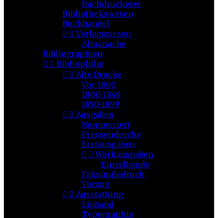
Buchdruckerei
Bibliothekswesen
Buchhandel


Verlagswesen
Almanache
Bibliographien


Bibliophilie


Alte Drucke
Vor 1800
1800-1849
1850-1899


Ausgaben
Nummeriert
Pressendrucke
Erstausgaben


Werkausgaben
Einzelbände
Faksimiledruck
Vorzug


Ausstattung
Einband
Typographie