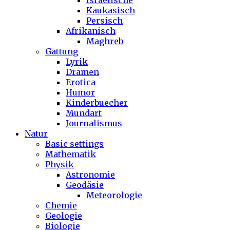
Israelische
Kaukasisch
Persisch
Afrikanisch
Maghreb
Gattung
Lyrik
Dramen
Erotica
Humor
Kinderbuecher
Mundart
Journalismus
Natur
Basic settings
Mathematik
Physik
Astronomie
Geodäsie
Meteorologie
Chemie
Geologie
Biologie