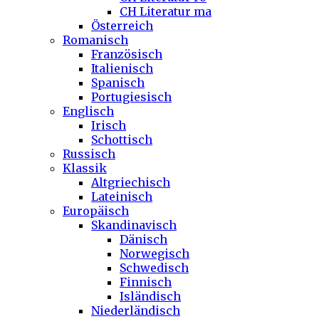
CH Literatur ma
Österreich
Romanisch
Französisch
Italienisch
Spanisch
Portugiesisch
Englisch
Irisch
Schottisch
Russisch
Klassik
Altgriechisch
Lateinisch
Europäisch
Skandinavisch
Dänisch
Norwegisch
Schwedisch
Finnisch
Isländisch
Niederländisch