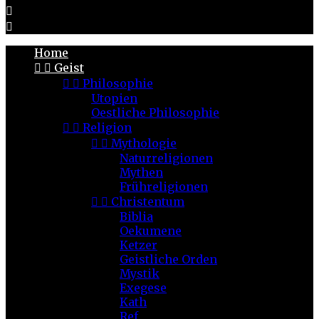


Home


Geist


Philosophie
Utopien
Oestliche Philosophie


Religion


Mythologie
Naturreligionen
Mythen
Frühreligionen


Christentum
Biblia
Oekumene
Ketzer
Geistliche Orden
Mystik
Exegese
Kath
Ref