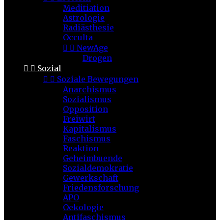
Meditiation
Astrologie
Radiästhesie
Occulta


NewAge
Drogen


Sozial


Soziale Bewegungen
Anarchismus
Sozialismus
Opposition
Freiwirt
Kapitalismus
Faschismus
Reaktion
Geheimbuende
Sozialdemokratie
Gewerkschaft
Friedensforschung
APO
Oekologie
Antifaschismus