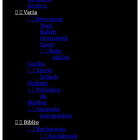
Arctica,


Varia


Bewegung
Tanz
Ballett
Gymnastik
Sport


Budo
Aikido
Lexika


Spiele
Schach
Unikate


Periodica
du
Medien


Sammeln
Antiquitäten


Biblio


Buchwesen


Buchkunde