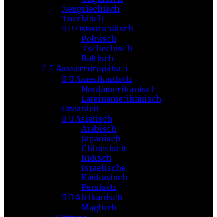
Neugriechisch
Tuerkisch


Osteuropäisch
Polnisch
Tschechisch
Baltisch


Aussereuropäisch


Amerikanisch
Nordamerikanisch
Lateinamerikanisch
Ozeanien


Asiatisch
Arabisch
Japanisch
Chinesisch
Indisch
Israelische
Kaukasisch
Persisch


Afrikanisch
Maghreb