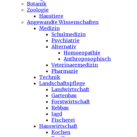
Botanik
Zoologie
Haustiere
Angewandte Wissenschaften
Medizin
Schulmedizin
Psychiatrie
Alternativ
Homoeopathie
Anthroposophisch
Veterinaermedizin
Pharmazie
Technik
Landschaftspflege
Landwirtschaft
Gartenbau
Forstwirtschaft
Rebbau
Jagd
Fischerei
Hauswirtschaft
Kochen