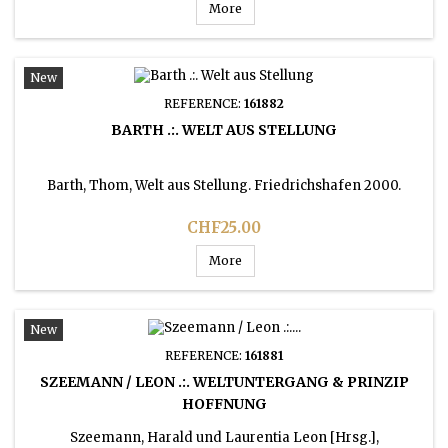
More
New
REFERENCE:
161882
BARTH .:. WELT AUS STELLUNG
Barth, Thom, Welt aus Stellung. Friedrichshafen 2000.
Price
CHF25.00
More
New
REFERENCE:
161881
SZEEMANN / LEON .:. WELTUNTERGANG & PRINZIP
HOFFNUNG
Szeemann, Harald und Laurentia Leon [Hrsg.],