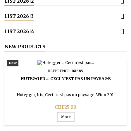
LIST 2026|2
LIST 2026|3
LIST 2026|4
NEW PRODUCTS
New
REFERENCE:
161885
HUTEGGER .:. CECI N'EST PAS UN PAYSAGE
Hutegger, Iris, Ceci n'est pas un paysage. Wien 201.
Price
CHF25.00
More