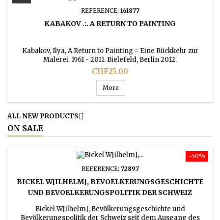
REFERENCE:
161877
KABAKOV .:. A RETURN TO PAINTING
Kabakov, Ilya, A Return to Painting = Eine Rückkehr zur
Malerei. 1961 - 2011. Bielefeld, Berlin 2012.
Price
CHF25.00
More

ALL NEW PRODUCTS
ON SALE
-50%
REFERENCE:
72897
BICKEL W[ILHELM], BEVOELKERUNGSGESCHICHTE
UND BEVOELKERUNGSPOLITIK DER SCHWEIZ
Bickel W[ilhelm], Bevölkerungsgeschichte und
Bevölkerungspolitik der Schweiz seit dem Ausgang des