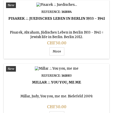
New
REFERENCE:
161884
PISAREK .:. JUEDISCHES LEBEN IN BERLIN 1933 - 1941
Pisarek, Abraham, Jüdisches Leben in Berlin 1933 - 1941 =
Jewish life in Berlin. Berlin 2012.
Price
CHF30.00
More
New
REFERENCE:
161883
MILLAR .:. YOU YOU, ME ME
Millar, Judy, You you, me me. Bielefeld 2009.
Price
CHF30.00