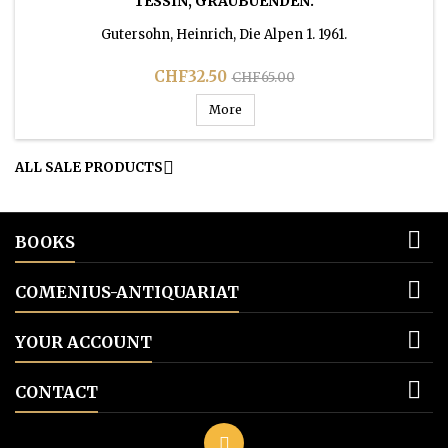
TESSIN, GRAUBUENDEN.
Gutersohn, Heinrich, Die Alpen 1. 1961.
Price
Regular
CHF32.50
CHF65.00
price
More

ALL SALE PRODUCTS

BOOKS

COMENIUS-ANTIQUARIAT

YOUR ACCOUNT

CONTACT