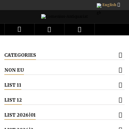

English



CATEGORIES
NON EU
LIST 11
LIST 12
LIST 2026|01