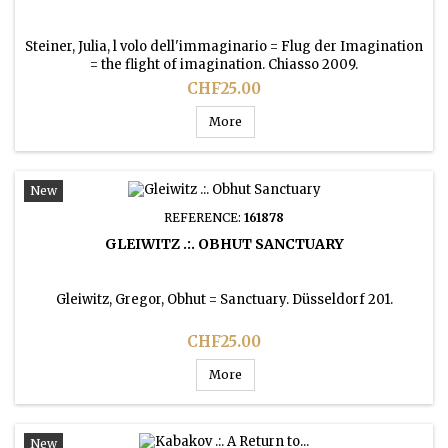
Steiner, Julia, l volo dell'immaginario = Flug der Imagination
= the flight of imagination. Chiasso 2009.
Price
CHF25.00
More
New
REFERENCE:
161878
GLEIWITZ .:. OBHUT SANCTUARY
Gleiwitz, Gregor, Obhut = Sanctuary. Düsseldorf 201.
Price
CHF25.00
More
New