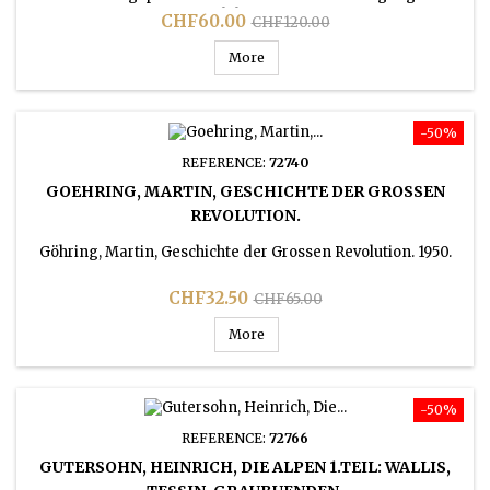
Mittelalters. 1947.
Price
Regular
CHF60.00
CHF120.00
price
More
-50%
REFERENCE:
72740
GOEHRING, MARTIN, GESCHICHTE DER GROSSEN
REVOLUTION.
Göhring, Martin, Geschichte der Grossen Revolution. 1950.
Price
Regular
CHF32.50
CHF65.00
price
More
-50%
REFERENCE:
72766
GUTERSOHN, HEINRICH, DIE ALPEN 1.TEIL: WALLIS,