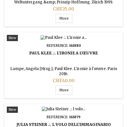
Weltuntergang &amp; Prinzip Hoffnung. Zürich 1999.
Price
CHF25.00
More
New
REFERENCE:
161880
PAUL KLEE .:. L'IRONIE A L'ŒUVRE
Lampe, Angela [Hrsg.], Paul Klee. L'ironie à l'œuvre. Paris
2016.
Price
CHF40.00
More
New
REFERENCE:
161879
JULIA STEINER .:. L VOLO DELL'IMMAGINARIO