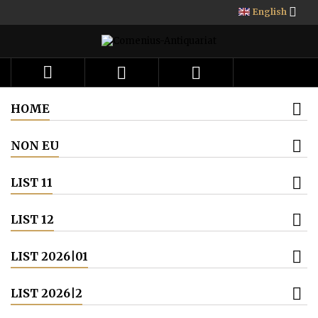

English



HOME
NON EU
LIST 11
LIST 12
LIST 2026|01
LIST 2026|2