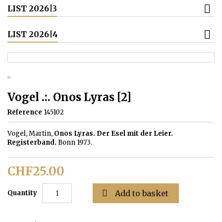
LIST 2026|3
LIST 2026|4
Vogel .:. Onos Lyras [2]
Reference
145102
Vogel, Martin,
Onos Lyras. Der Esel mit der Leier.
Registerband.
Bonn 1973.
CHF25.00

Add to basket
Quantity