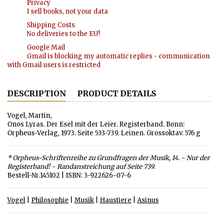
Privacy
I sell books, not your data
Shipping Costs
No deliveries to the EU!
Google Mail
Gmail is blocking my automatic replies - communication
with Gmail users is restricted
DESCRIPTION
PRODUCT DETAILS
Vogel, Martin,
Onos Lyras. Der Esel mit der Leier. Registerband. Bonn:
Orpheus-Verlag, 1973. Seite 533-739. Leinen. Grossoktav. 576 g
* Orpheus-Schriftenreihe zu Grundfragen der Musik, 14. - Nur der
Registerband! - Randanstreichung auf Seite 739.
Bestell-Nr.145102 | ISBN: 3-922626-07-6
Vogel
|
Philosophie
|
Musik
|
Haustiere
|
Asinus