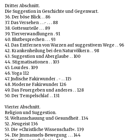
Dritter Abschnitt.
Die Suggestion in Geschichte und Gegenwart.
36. Der böse Blick . . 86
37. Das Versehen . . .- . . . 88
38. Gottesurteile . . . 89
39. Tierverwandlungen . 91
40. Blutbesprechen . . . 93
41. Das Entfernen von Warzen auf suggestivem Wege . . 96
42. Krankenheilung bei den Naturvölkern . . 98
43. Suggestion und Aberglaube . . 100
44. Stigmatisationen . . 103
45. Lourdes . 109
46. Yoga 112
47. Jndische Fakirwunder . - . . 115
48. Moderne Fakirwunder 126
49. Das Feuergeben und anderes . . 128
50. Der Tempelschlaf . . 131
Vierter Abschnitt.
Religion und Suggestion.
51. Weltanschauung und Gesundheit . 134
52. ,Neugeist 136
53. Die »Christliche Wissenschaft«. 139
54. Die Jmmanuels-Bewegung . . . 144