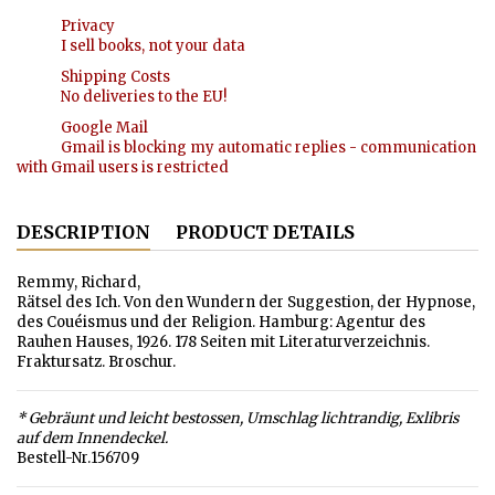
Privacy
I sell books, not your data
Shipping Costs
No deliveries to the EU!
Google Mail
Gmail is blocking my automatic replies - communication
with Gmail users is restricted
DESCRIPTION
PRODUCT DETAILS
Remmy, Richard,
Rätsel des Ich. Von den Wundern der Suggestion, der Hypnose,
des Couéismus und der Religion. Hamburg: Agentur des
Rauhen Hauses, 1926. 178 Seiten mit Literaturverzeichnis.
Fraktursatz. Broschur.
* Gebräunt und leicht bestossen, Umschlag lichtrandig, Exlibris
auf dem Innendeckel.
Bestell-Nr.156709