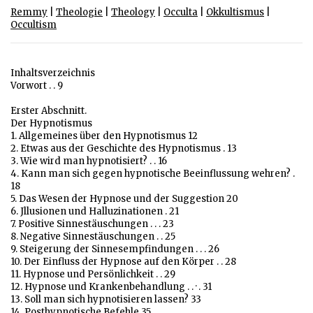
Remmy
|
Theologie
|
Theology
|
Occulta
|
Okkultismus
|
Occultism
Inhaltsverzeichnis
Vorwort . . 9
Erster Abschnitt.
Der Hypnotismus
1. Allgemeines über den Hypnotismus 12
2. Etwas aus der Geschichte des Hypnotismus . 13
3. Wie wird man hypnotisiert? . . 16
4. Kann man sich gegen hypnotische Beeinflussung wehren? .
18
5. Das Wesen der Hypnose und der Suggestion 20
6. Jllusionen und Halluzinationen . 21
7. Positive Sinnestäuschungen . . . 23
8. Negative Sinnestäuschungen . . 25
9. Steigerung der Sinnesempfindungen . . . 26
10. Der Einfluss der Hypnose auf den Körper . . 28
11. Hypnose und Persönlichkeit . . 29
12. Hypnose und Krankenbehandlung . . · . 31
13. Soll man sich hypnotisieren lassen? 33
14. Posthypnotische Befehle 35