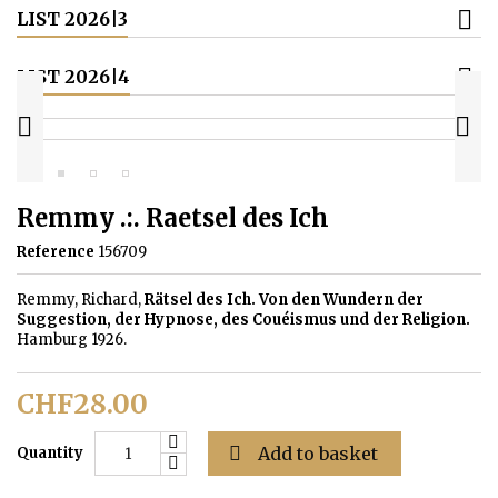
LIST 2026|3
LIST 2026|4


Remmy .:. Raetsel des Ich
Reference
156709
Remmy, Richard,
Rätsel des Ich. Von den Wundern der
Suggestion, der Hypnose, des Couéismus und der Religion.
Hamburg 1926.
CHF28.00

Add to basket
Quantity