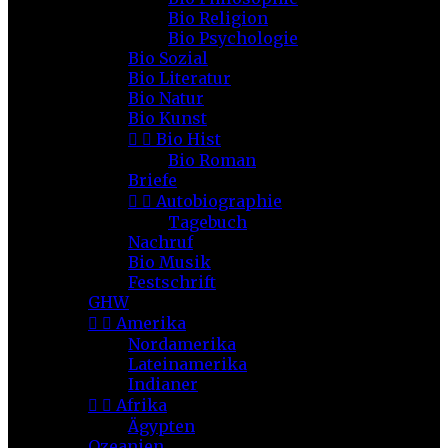
Bio Religion
Bio Psychologie
Bio Sozial
Bio Literatur
Bio Natur
Bio Kunst


Bio Hist
Bio Roman
Briefe


Autobiographie
Tagebuch
Nachruf
Bio Musik
Festschrift
GHW


Amerika
Nordamerika
Lateinamerika
Indianer


Afrika
Ägypten
Ozeanien