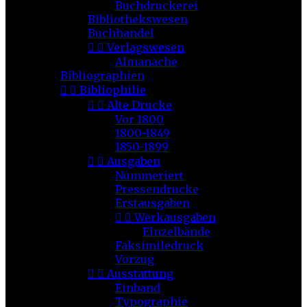
Buchdruckerei
Bibliothekswesen
Buchhandel


Verlagswesen
Almanache
Bibliographien


Bibliophilie


Alte Drucke
Vor 1800
1800-1849
1850-1899


Ausgaben
Nummeriert
Pressendrucke
Erstausgaben


Werkausgaben
Einzelbände
Faksimiledruck
Vorzug


Ausstattung
Einband
Typographie