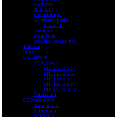
Anglistik
Slawistik
Altphilologie


Orientalistik
Iranistik
Nordistik
Linguistik
Literaturgeschichte
Theater
Film


Deutsch


Schweiz
CH Literatur dt
CH Literatur fr
CH Literatur it
CH Literatur ro
CH Literatur ma
Österreich


Romanisch
Französisch
Italienisch
Spanisch