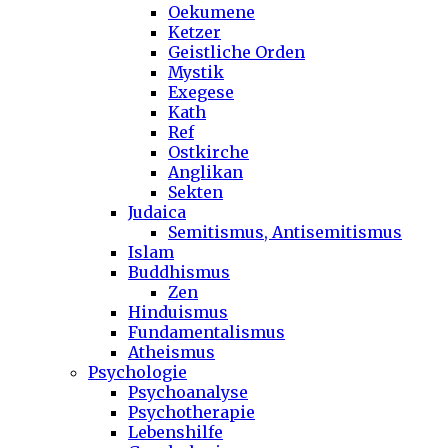
Oekumene
Ketzer
Geistliche Orden
Mystik
Exegese
Kath
Ref
Ostkirche
Anglikan
Sekten
Judaica
Semitismus, Antisemitismus
Islam
Buddhismus
Zen
Hinduismus
Fundamentalismus
Atheismus
Psychologie
Psychoanalyse
Psychotherapie
Lebenshilfe