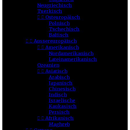
Neugriechisch
Tuerkisch


Osteuropäisch
Polnisch
Tschechisch
Baltisch


Aussereuropäisch


Amerikanisch
Nordamerikanisch
Lateinamerikanisch
Ozeanien


Asiatisch
Arabisch
Japanisch
Chinesisch
Indisch
Israelische
Kaukasisch
Persisch


Afrikanisch
Maghreb