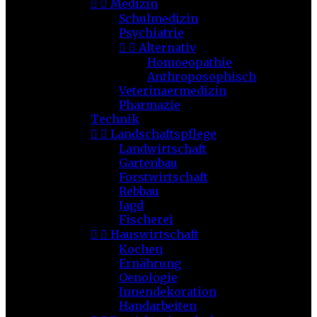


Medizin
Schulmedizin
Psychiatrie


Alternativ
Homoeopathie
Anthroposophisch
Veterinaermedizin
Pharmazie
Technik


Landschaftspflege
Landwirtschaft
Gartenbau
Forstwirtschaft
Rebbau
Jagd
Fischerei


Hauswirtschaft
Kochen
Ernährung
Oenologie
Innendekoration
Handarbeiten