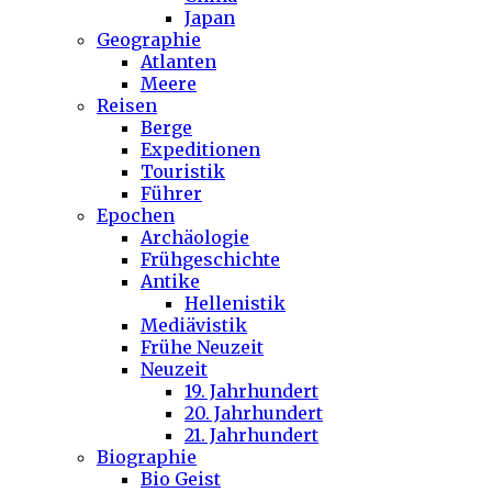
Japan
Geographie
Atlanten
Meere
Reisen
Berge
Expeditionen
Touristik
Führer
Epochen
Archäologie
Frühgeschichte
Antike
Hellenistik
Mediävistik
Frühe Neuzeit
Neuzeit
19. Jahrhundert
20. Jahrhundert
21. Jahrhundert
Biographie
Bio Geist