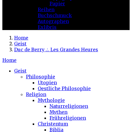
Papier
Reihen
Buchschmuck
Autographen
Exlibris
Home
Geist
Duc de Berry .:. Les Grandes Heures
Home
Geist
Philosophie
Utopien
Oestliche Philosophie
Religion
Mythologie
Naturreligionen
Mythen
Frühreligionen
Christentum
Biblia