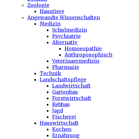
Zoologie
Haustiere
Angewandte Wissenschaften
Medizin
Schulmedizin
Psychiatrie
Alternativ
Homoeopathie
Anthroposophisch
Veterinaermedizin
Pharmazie
Technik
Landschaftspflege
Landwirtschaft
Gartenbau
Forstwirtschaft
Rebbau
Jagd
Fischerei
Hauswirtschaft
Kochen
Ernährung