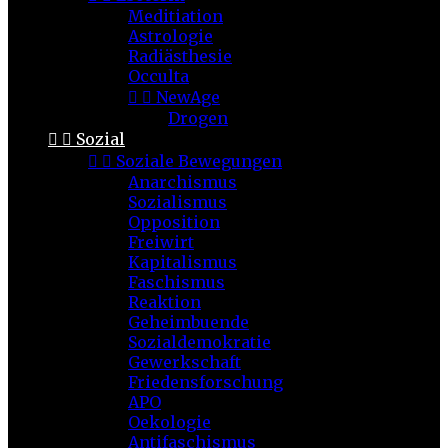
Meditiation
Astrologie
Radiästhesie
Occulta


NewAge
Drogen


Sozial


Soziale Bewegungen
Anarchismus
Sozialismus
Opposition
Freiwirt
Kapitalismus
Faschismus
Reaktion
Geheimbuende
Sozialdemokratie
Gewerkschaft
Friedensforschung
APO
Oekologie
Antifaschismus