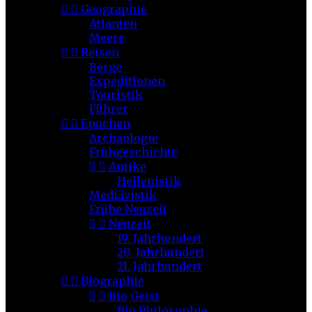


Geographie
Atlanten
Meere


Reisen
Berge
Expeditionen
Touristik
Führer


Epochen
Archäologie
Frühgeschichte


Antike
Hellenistik
Mediävistik
Frühe Neuzeit


Neuzeit
19. Jahrhundert
20. Jahrhundert
21. Jahrhundert


Biographie


Bio Geist
Bio Philosophie