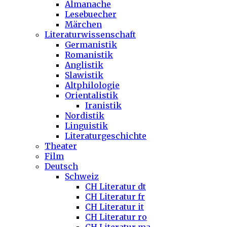
Almanache
Lesebuecher
Märchen
Literaturwissenschaft
Germanistik
Romanistik
Anglistik
Slawistik
Altphilologie
Orientalistik
Iranistik
Nordistik
Linguistik
Literaturgeschichte
Theater
Film
Deutsch
Schweiz
CH Literatur dt
CH Literatur fr
CH Literatur it
CH Literatur ro