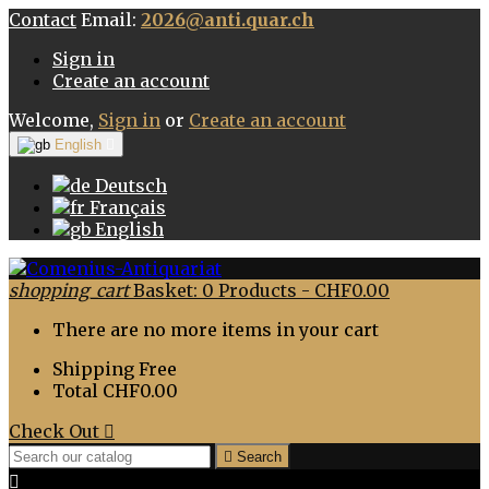
Contact
Email:
2026@anti.quar.ch
Sign in
Create an account
Welcome,
Sign in
or
Create an account
English

Deutsch
Français
English
shopping_cart
Basket:
0
Products - CHF0.00
There are no more items in your cart
Shipping
Free
Total
CHF0.00
Check Out


Search
