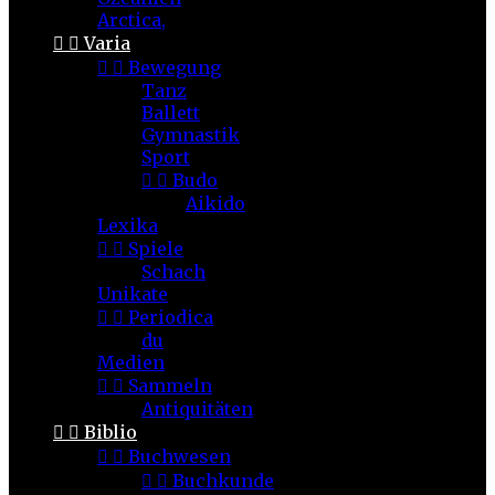
Arctica,


Varia


Bewegung
Tanz
Ballett
Gymnastik
Sport


Budo
Aikido
Lexika


Spiele
Schach
Unikate


Periodica
du
Medien


Sammeln
Antiquitäten


Biblio


Buchwesen


Buchkunde