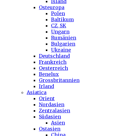
Island
Osteuropa
Polen
Baltikum
CZ, SK
Ungarn
Rumänien
Bulgarien
Ukraine
Deutschland
Frankreich
Oesterreich
Benelux
Grossbritannien
Irland
Asiatica
Orient
Nordasien
Zentralasien
Südasien
Asien
Ostasien
China