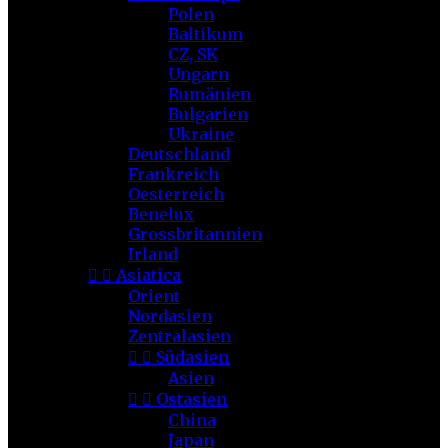
Polen
Baltikum
CZ, SK
Ungarn
Rumänien
Bulgarien
Ukraine
Deutschland
Frankreich
Oesterreich
Benelux
Grossbritannien
Irland


Asiatica
Orient
Nordasien
Zentralasien


Südasien
Asien


Ostasien
China
Japan