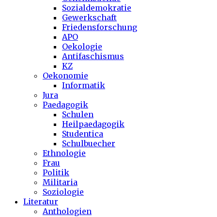
Sozialdemokratie
Gewerkschaft
Friedensforschung
APO
Oekologie
Antifaschismus
KZ
Oekonomie
Informatik
Jura
Paedagogik
Schulen
Heilpaedagogik
Studentica
Schulbuecher
Ethnologie
Frau
Politik
Militaria
Soziologie
Literatur
Anthologien