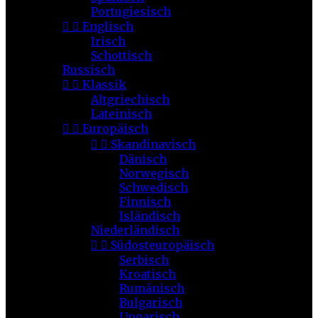
Portugiesisch


Englisch
Irisch
Schottisch
Russisch


Klassik
Altgriechisch
Lateinisch


Europäisch


Skandinavisch
Dänisch
Norwegisch
Schwedisch
Finnisch
Isländisch
Niederländisch


Südosteuropäisch
Serbisch
Kroatisch
Rumänisch
Bulgarisch
Ungarisch