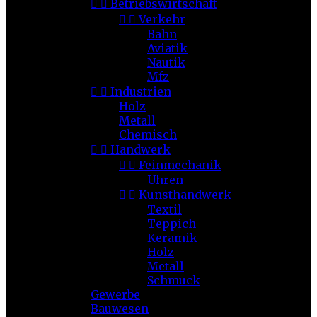


Betriebswirtschaft


Verkehr
Bahn
Aviatik
Nautik
Mfz


Industrien
Holz
Metall
Chemisch


Handwerk


Feinmechanik
Uhren


Kunsthandwerk
Textil
Teppich
Keramik
Holz
Metall
Schmuck
Gewerbe
Bauwesen