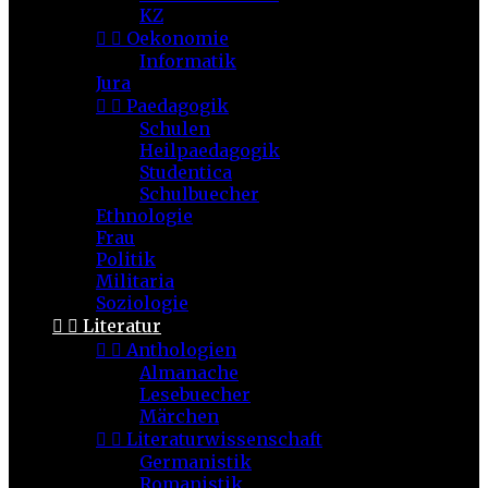
KZ


Oekonomie
Informatik
Jura


Paedagogik
Schulen
Heilpaedagogik
Studentica
Schulbuecher
Ethnologie
Frau
Politik
Militaria
Soziologie


Literatur


Anthologien
Almanache
Lesebuecher
Märchen


Literaturwissenschaft
Germanistik
Romanistik