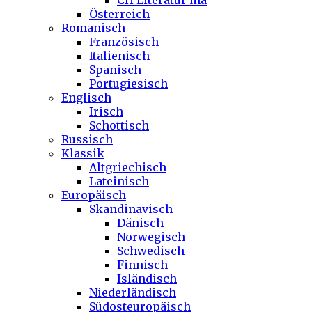
CH Literatur ma
Österreich
Romanisch
Französisch
Italienisch
Spanisch
Portugiesisch
Englisch
Irisch
Schottisch
Russisch
Klassik
Altgriechisch
Lateinisch
Europäisch
Skandinavisch
Dänisch
Norwegisch
Schwedisch
Finnisch
Isländisch
Niederländisch
Südosteuropäisch