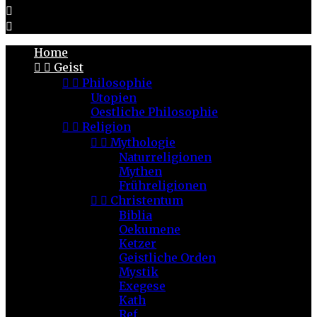


Home


Geist


Philosophie
Utopien
Oestliche Philosophie


Religion


Mythologie
Naturreligionen
Mythen
Frühreligionen


Christentum
Biblia
Oekumene
Ketzer
Geistliche Orden
Mystik
Exegese
Kath
Ref