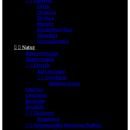


Gattung
Lyrik
Dramen
Erotica
Humor
Kinderbuecher
Mundart
Journalismus


Natur
Basic settings
Mathematik


Physik
Astronomie


Geodäsie
Meteorologie
Chemie
Geologie
Biologie
Botanik


Zoologie
Haustiere


Angewandte Wissenschaften