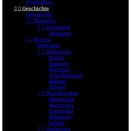
Techniken


Geschichte
Geschichte


Helvetica


Bernensia
Oberland


Europa
Russland


Südeuropa
Italien
Spanien
Portugal
Griechenland
Balkan
Türkei


Skandinavien
Dänemark
Norwegen
Schweden
Finnland
Island


Osteuropa