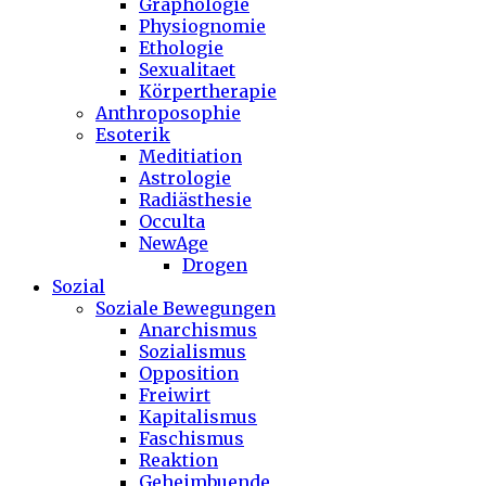
Graphologie
Physiognomie
Ethologie
Sexualitaet
Körpertherapie
Anthroposophie
Esoterik
Meditiation
Astrologie
Radiästhesie
Occulta
NewAge
Drogen
Sozial
Soziale Bewegungen
Anarchismus
Sozialismus
Opposition
Freiwirt
Kapitalismus
Faschismus
Reaktion
Geheimbuende