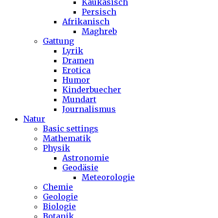
Kaukasisch
Persisch
Afrikanisch
Maghreb
Gattung
Lyrik
Dramen
Erotica
Humor
Kinderbuecher
Mundart
Journalismus
Natur
Basic settings
Mathematik
Physik
Astronomie
Geodäsie
Meteorologie
Chemie
Geologie
Biologie
Botanik