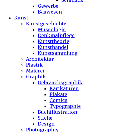
Schmuck
Gewerbe
Bauwesen
Kunst
Kunstgeschichte
Museologie
Denkmalpflege
Kunsttheorie
Kunsthandel
Kunstsammlung
Architektur
Plastik
Malerei
Graphik
Gebrauchsgraphik
Karikaturen
Plakate
Comics
Typographie
Buchillustration
Stiche
Design
Photographiy