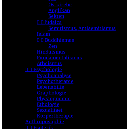
Ostkirche
Anglikan
Sekten


Judaica
Semitismus, Antisemitismus
Islam


Buddhismus
Zen
Hinduismus
Fundamentalismus
Atheismus


Psychologie
Psychoanalyse
Psychotherapie
Lebenshilfe
Graphologie
Physiognomie
Ethologie
Sexualitaet
Körpertherapie
Anthroposophie


Esoterik