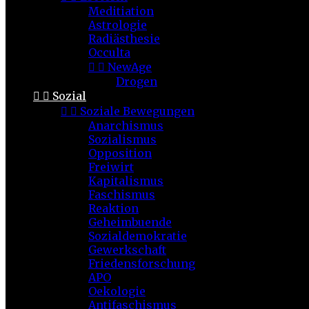
Meditiation
Astrologie
Radiästhesie
Occulta


NewAge
Drogen


Sozial


Soziale Bewegungen
Anarchismus
Sozialismus
Opposition
Freiwirt
Kapitalismus
Faschismus
Reaktion
Geheimbuende
Sozialdemokratie
Gewerkschaft
Friedensforschung
APO
Oekologie
Antifaschismus