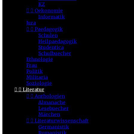
KZ


Oekonomie
Informatik
Jura


Paedagogik
Schulen
Heilpaedagogik
Studentica
Schulbuecher
Ethnologie
Frau
Politik
Militaria
Soziologie


Literatur


Anthologien
Almanache
Lesebuecher
Märchen


Literaturwissenschaft
Germanistik
Romanistik