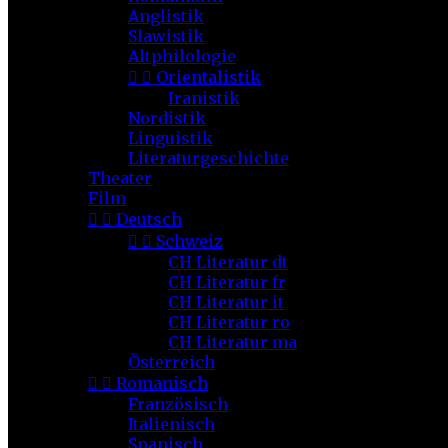
Anglistik
Slawistik
Altphilologie


Orientalistik
Iranistik
Nordistik
Linguistik
Literaturgeschichte
Theater
Film


Deutsch


Schweiz
CH Literatur dt
CH Literatur fr
CH Literatur it
CH Literatur ro
CH Literatur ma
Österreich


Romanisch
Französisch
Italienisch
Spanisch