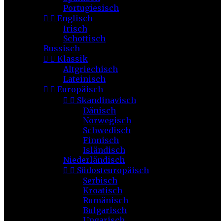
Portugiesisch


Englisch
Irisch
Schottisch
Russisch


Klassik
Altgriechisch
Lateinisch


Europäisch


Skandinavisch
Dänisch
Norwegisch
Schwedisch
Finnisch
Isländisch
Niederländisch


Südosteuropäisch
Serbisch
Kroatisch
Rumänisch
Bulgarisch
Ungarisch