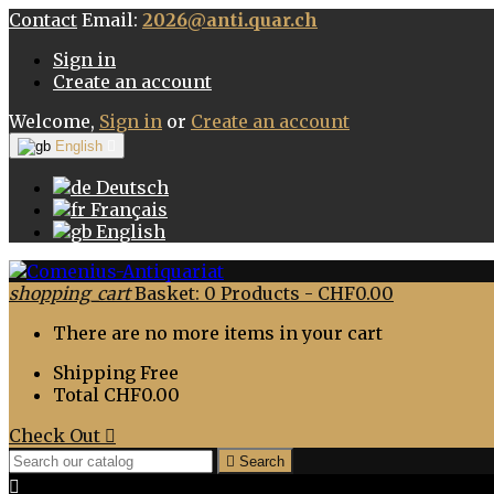
Contact
Email:
2026@anti.quar.ch
Sign in
Create an account
Welcome,
Sign in
or
Create an account
English

Deutsch
Français
English
shopping_cart
Basket:
0
Products - CHF0.00
There are no more items in your cart
Shipping
Free
Total
CHF0.00
Check Out


Search
