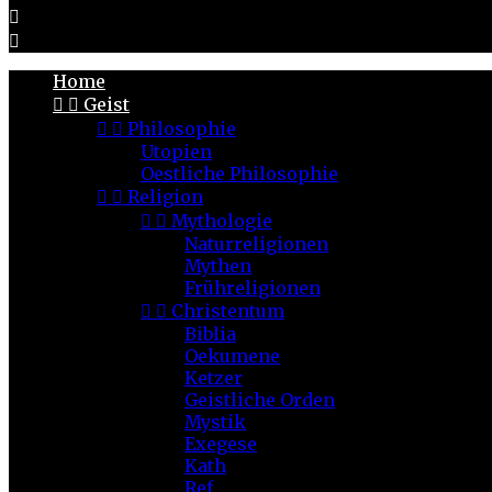


Home


Geist


Philosophie
Utopien
Oestliche Philosophie


Religion


Mythologie
Naturreligionen
Mythen
Frühreligionen


Christentum
Biblia
Oekumene
Ketzer
Geistliche Orden
Mystik
Exegese
Kath
Ref