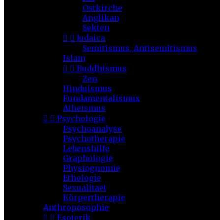
Ostkirche
Anglikan
Sekten


Judaica
Semitismus, Antisemitismus
Islam


Buddhismus
Zen
Hinduismus
Fundamentalismus
Atheismus


Psychologie
Psychoanalyse
Psychotherapie
Lebenshilfe
Graphologie
Physiognomie
Ethologie
Sexualitaet
Körpertherapie
Anthroposophie


Esoterik