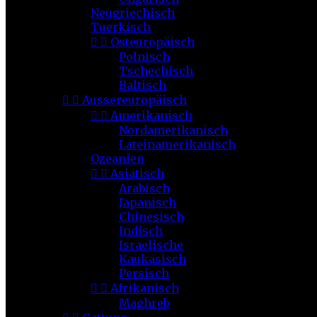
Neugriechisch
Tuerkisch


Osteuropäisch
Polnisch
Tschechisch
Baltisch


Aussereuropäisch


Amerikanisch
Nordamerikanisch
Lateinamerikanisch
Ozeanien


Asiatisch
Arabisch
Japanisch
Chinesisch
Indisch
Israelische
Kaukasisch
Persisch


Afrikanisch
Maghreb