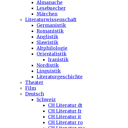
Almanache
Lesebuecher
Märchen
Literaturwissenschaft
Germanistik
Romanistik
Anglistik
Slawistik
Altphilologie
Orientalistik
Iranistik
Nordistik
Linguistik
Literaturgeschichte
Theater
Film
Deutsch
Schweiz
CH Literatur dt
CH Literatur fr
CH Literatur it
CH Literatur ro