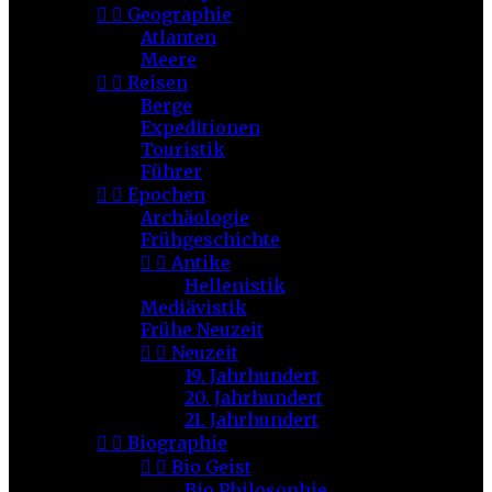


Geographie
Atlanten
Meere


Reisen
Berge
Expeditionen
Touristik
Führer


Epochen
Archäologie
Frühgeschichte


Antike
Hellenistik
Mediävistik
Frühe Neuzeit


Neuzeit
19. Jahrhundert
20. Jahrhundert
21. Jahrhundert


Biographie


Bio Geist
Bio Philosophie