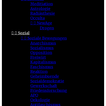
Meditiation
Astrologie
Radiästhesie
Occulta


NewAge
Drogen


Sozial


Soziale Bewegungen
Anarchismus
Sozialismus
Opposition
Freiwirt
Kapitalismus
Faschismus
Reaktion
Geheimbuende
Sozialdemokratie
Gewerkschaft
Friedensforschung
APO
Oekologie
Antifaschismus