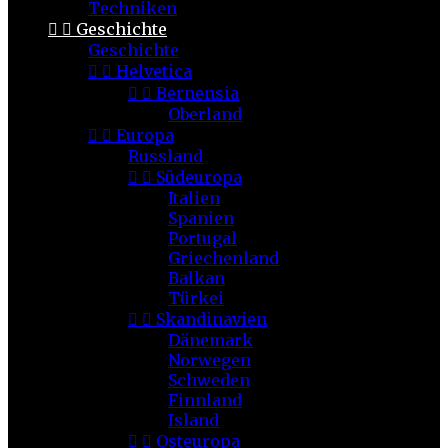
Techniken


Geschichte
Geschichte


Helvetica


Bernensia
Oberland


Europa
Russland


Südeuropa
Italien
Spanien
Portugal
Griechenland
Balkan
Türkei


Skandinavien
Dänemark
Norwegen
Schweden
Finnland
Island


Osteuropa