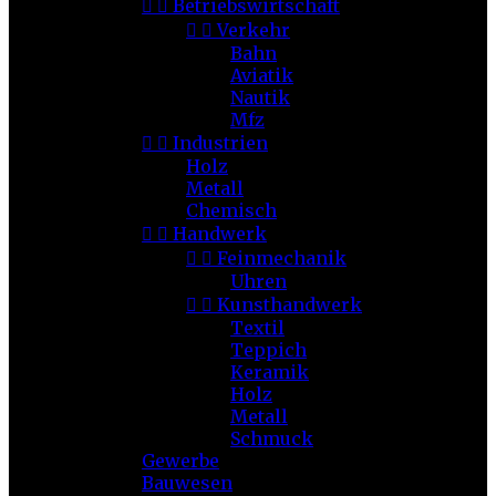


Betriebswirtschaft


Verkehr
Bahn
Aviatik
Nautik
Mfz


Industrien
Holz
Metall
Chemisch


Handwerk


Feinmechanik
Uhren


Kunsthandwerk
Textil
Teppich
Keramik
Holz
Metall
Schmuck
Gewerbe
Bauwesen