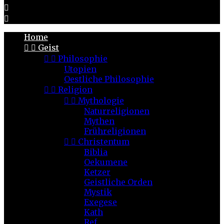


Home


Geist


Philosophie
Utopien
Oestliche Philosophie


Religion


Mythologie
Naturreligionen
Mythen
Frühreligionen


Christentum
Biblia
Oekumene
Ketzer
Geistliche Orden
Mystik
Exegese
Kath
Ref