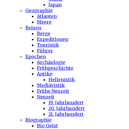
Japan
Geographie
Atlanten
Meere
Reisen
Berge
Expeditionen
Touristik
Führer
Epochen
Archäologie
Frühgeschichte
Antike
Hellenistik
Mediävistik
Frühe Neuzeit
Neuzeit
19. Jahrhundert
20. Jahrhundert
21. Jahrhundert
Biographie
Bio Geist