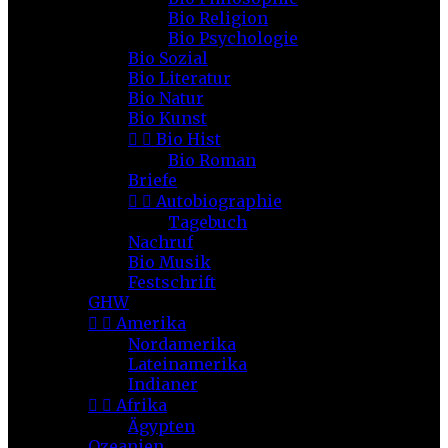
Bio Religion
Bio Psychologie
Bio Sozial
Bio Literatur
Bio Natur
Bio Kunst


Bio Hist
Bio Roman
Briefe


Autobiographie
Tagebuch
Nachruf
Bio Musik
Festschrift
GHW


Amerika
Nordamerika
Lateinamerika
Indianer


Afrika
Ägypten
Ozeanien