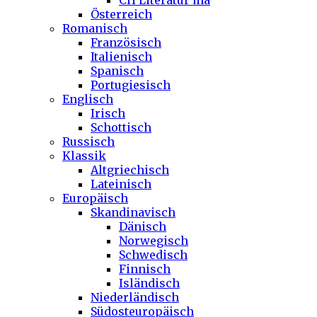
CH Literatur ma
Österreich
Romanisch
Französisch
Italienisch
Spanisch
Portugiesisch
Englisch
Irisch
Schottisch
Russisch
Klassik
Altgriechisch
Lateinisch
Europäisch
Skandinavisch
Dänisch
Norwegisch
Schwedisch
Finnisch
Isländisch
Niederländisch
Südosteuropäisch