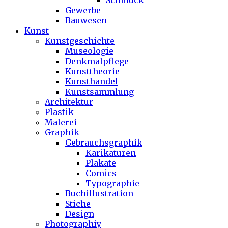
Schmuck
Gewerbe
Bauwesen
Kunst
Kunstgeschichte
Museologie
Denkmalpflege
Kunsttheorie
Kunsthandel
Kunstsammlung
Architektur
Plastik
Malerei
Graphik
Gebrauchsgraphik
Karikaturen
Plakate
Comics
Typographie
Buchillustration
Stiche
Design
Photographiy