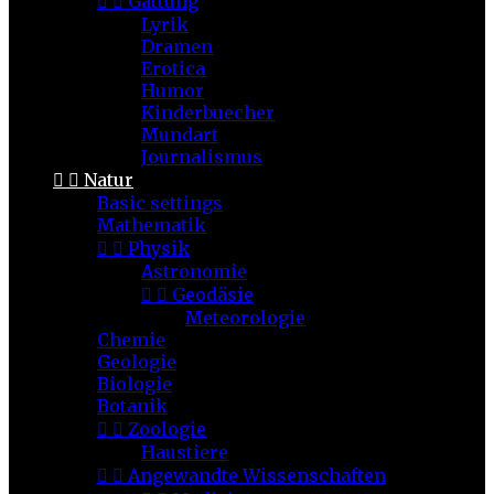


Gattung
Lyrik
Dramen
Erotica
Humor
Kinderbuecher
Mundart
Journalismus


Natur
Basic settings
Mathematik


Physik
Astronomie


Geodäsie
Meteorologie
Chemie
Geologie
Biologie
Botanik


Zoologie
Haustiere


Angewandte Wissenschaften