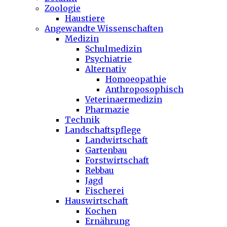
Zoologie
Haustiere
Angewandte Wissenschaften
Medizin
Schulmedizin
Psychiatrie
Alternativ
Homoeopathie
Anthroposophisch
Veterinaermedizin
Pharmazie
Technik
Landschaftspflege
Landwirtschaft
Gartenbau
Forstwirtschaft
Rebbau
Jagd
Fischerei
Hauswirtschaft
Kochen
Ernährung