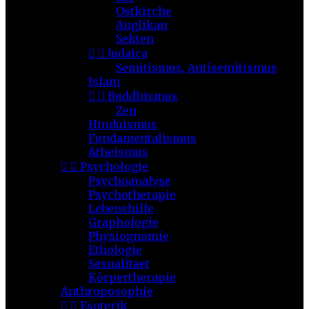
Ostkirche
Anglikan
Sekten


Judaica
Semitismus, Antisemitismus
Islam


Buddhismus
Zen
Hinduismus
Fundamentalismus
Atheismus


Psychologie
Psychoanalyse
Psychotherapie
Lebenshilfe
Graphologie
Physiognomie
Ethologie
Sexualitaet
Körpertherapie
Anthroposophie


Esoterik