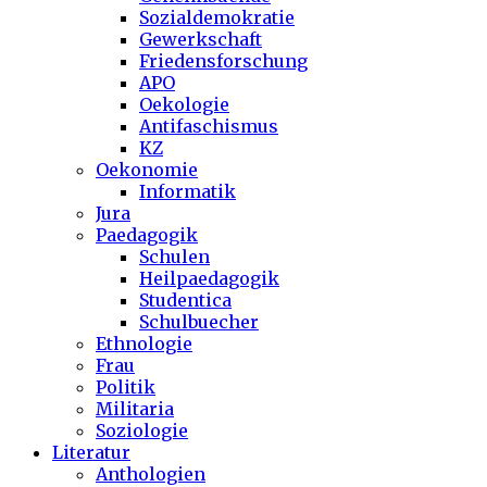
Sozialdemokratie
Gewerkschaft
Friedensforschung
APO
Oekologie
Antifaschismus
KZ
Oekonomie
Informatik
Jura
Paedagogik
Schulen
Heilpaedagogik
Studentica
Schulbuecher
Ethnologie
Frau
Politik
Militaria
Soziologie
Literatur
Anthologien