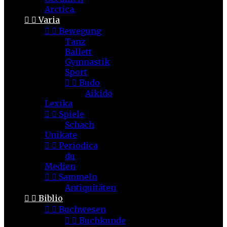
Arctica,


Varia


Bewegung
Tanz
Ballett
Gymnastik
Sport


Budo
Aikido
Lexika


Spiele
Schach
Unikate


Periodica
du
Medien


Sammeln
Antiquitäten


Biblio


Buchwesen


Buchkunde