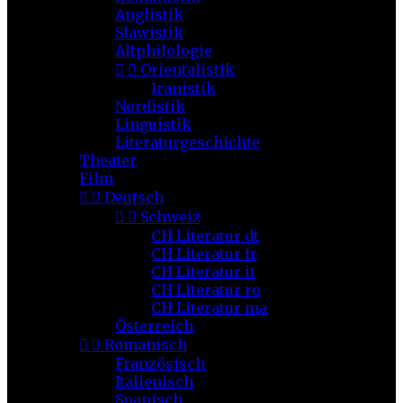
Anglistik
Slawistik
Altphilologie


Orientalistik
Iranistik
Nordistik
Linguistik
Literaturgeschichte
Theater
Film


Deutsch


Schweiz
CH Literatur dt
CH Literatur fr
CH Literatur it
CH Literatur ro
CH Literatur ma
Österreich


Romanisch
Französisch
Italienisch
Spanisch