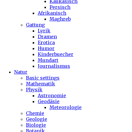
Kaukasisch
Persisch
Afrikanisch
Maghreb
Gattung
Lyrik
Dramen
Erotica
Humor
Kinderbuecher
Mundart
Journalismus
Natur
Basic settings
Mathematik
Physik
Astronomie
Geodäsie
Meteorologie
Chemie
Geologie
Biologie
Botanik