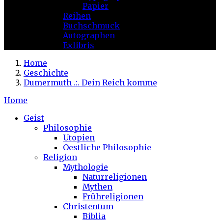
Papier
Reihen
Buchschmuck
Autographen
Exlibris
Home
Geschichte
Dumermuth .:. Dein Reich komme
Home
Geist
Philosophie
Utopien
Oestliche Philosophie
Religion
Mythologie
Naturreligionen
Mythen
Frühreligionen
Christentum
Biblia