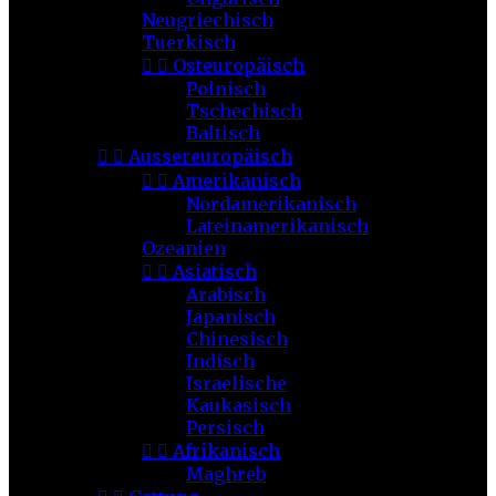
Neugriechisch
Tuerkisch


Osteuropäisch
Polnisch
Tschechisch
Baltisch


Aussereuropäisch


Amerikanisch
Nordamerikanisch
Lateinamerikanisch
Ozeanien


Asiatisch
Arabisch
Japanisch
Chinesisch
Indisch
Israelische
Kaukasisch
Persisch


Afrikanisch
Maghreb