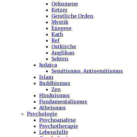
Oekumene
Ketzer
Geistliche Orden
Mystik
Exegese
Kath
Ref
Ostkirche
Anglikan
Sekten
Judaica
Semitismus, Antisemitismus
Islam
Buddhismus
Zen
Hinduismus
Fundamentalismus
Atheismus
Psychologie
Psychoanalyse
Psychotherapie
Lebenshilfe