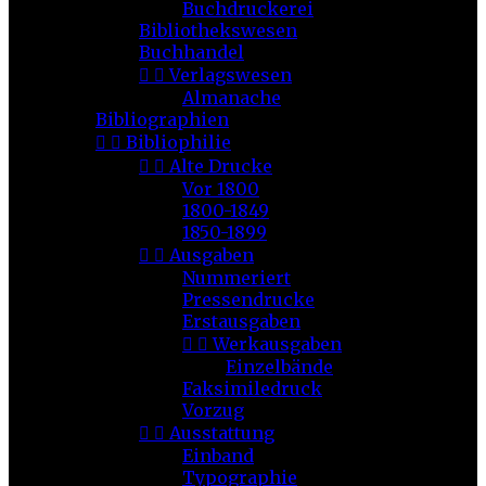
Buchdruckerei
Bibliothekswesen
Buchhandel


Verlagswesen
Almanache
Bibliographien


Bibliophilie


Alte Drucke
Vor 1800
1800-1849
1850-1899


Ausgaben
Nummeriert
Pressendrucke
Erstausgaben


Werkausgaben
Einzelbände
Faksimiledruck
Vorzug


Ausstattung
Einband
Typographie