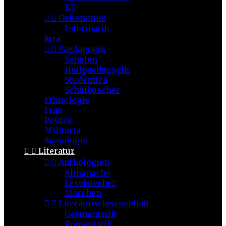
KZ


Oekonomie
Informatik
Jura


Paedagogik
Schulen
Heilpaedagogik
Studentica
Schulbuecher
Ethnologie
Frau
Politik
Militaria
Soziologie


Literatur


Anthologien
Almanache
Lesebuecher
Märchen


Literaturwissenschaft
Germanistik
Romanistik