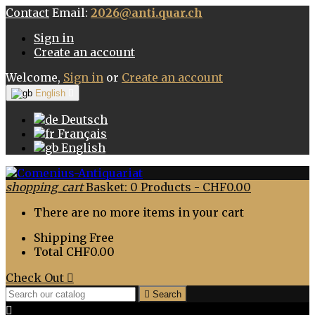
Contact
Email:
2026@anti.quar.ch
Sign in
Create an account
Welcome,
Sign in
or
Create an account
English

Deutsch
Français
English
shopping_cart
Basket:
0
Products - CHF0.00
There are no more items in your cart
Shipping
Free
Total
CHF0.00
Check Out


Search
