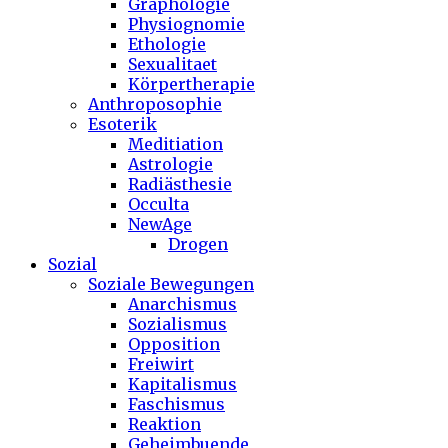
Graphologie
Physiognomie
Ethologie
Sexualitaet
Körpertherapie
Anthroposophie
Esoterik
Meditiation
Astrologie
Radiästhesie
Occulta
NewAge
Drogen
Sozial
Soziale Bewegungen
Anarchismus
Sozialismus
Opposition
Freiwirt
Kapitalismus
Faschismus
Reaktion
Geheimbuende