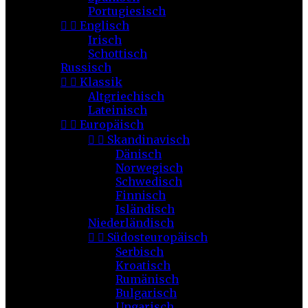
Portugiesisch


Englisch
Irisch
Schottisch
Russisch


Klassik
Altgriechisch
Lateinisch


Europäisch


Skandinavisch
Dänisch
Norwegisch
Schwedisch
Finnisch
Isländisch
Niederländisch


Südosteuropäisch
Serbisch
Kroatisch
Rumänisch
Bulgarisch
Ungarisch