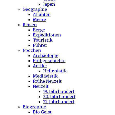
Japan
Geographie
Atlanten
Meere
Reisen
Berge
Expeditionen
Touristik
Führer
Epochen
Archäologie
Frühgeschichte
Antike
Hellenistik
Mediävistik
Frühe Neuzeit
Neuzeit
19. Jahrhundert
20. Jahrhundert
21. Jahrhundert
Biographie
Bio Geist