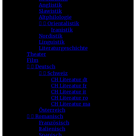
Anglistik
Slawistik
Altphilologie


Orientalistik
Iranistik
Nordistik
Linguistik
Literaturgeschichte
Theater
Film


Deutsch


Schweiz
CH Literatur dt
CH Literatur fr
CH Literatur it
CH Literatur ro
CH Literatur ma
Österreich


Romanisch
Französisch
Italienisch
Spanisch