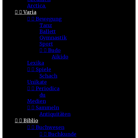
Arctica,


Varia


Bewegung
Tanz
Ballett
Gymnastik
Sport


Budo
Aikido
Lexika


Spiele
Schach
Unikate


Periodica
du
Medien


Sammeln
Antiquitäten


Biblio


Buchwesen


Buchkunde