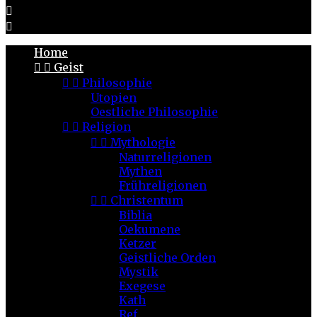


Home


Geist


Philosophie
Utopien
Oestliche Philosophie


Religion


Mythologie
Naturreligionen
Mythen
Frühreligionen


Christentum
Biblia
Oekumene
Ketzer
Geistliche Orden
Mystik
Exegese
Kath
Ref