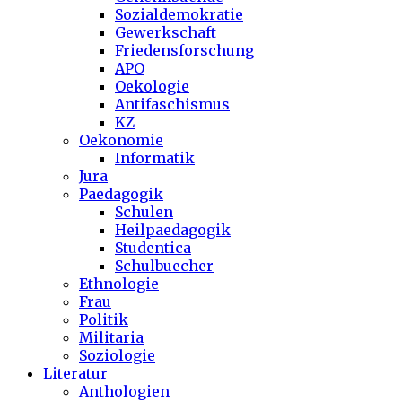
Sozialdemokratie
Gewerkschaft
Friedensforschung
APO
Oekologie
Antifaschismus
KZ
Oekonomie
Informatik
Jura
Paedagogik
Schulen
Heilpaedagogik
Studentica
Schulbuecher
Ethnologie
Frau
Politik
Militaria
Soziologie
Literatur
Anthologien