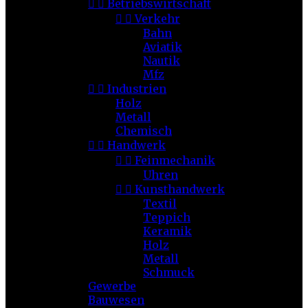


Betriebswirtschaft


Verkehr
Bahn
Aviatik
Nautik
Mfz


Industrien
Holz
Metall
Chemisch


Handwerk


Feinmechanik
Uhren


Kunsthandwerk
Textil
Teppich
Keramik
Holz
Metall
Schmuck
Gewerbe
Bauwesen