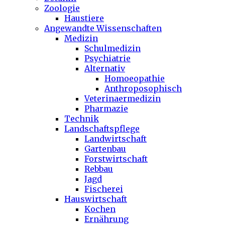
Zoologie
Haustiere
Angewandte Wissenschaften
Medizin
Schulmedizin
Psychiatrie
Alternativ
Homoeopathie
Anthroposophisch
Veterinaermedizin
Pharmazie
Technik
Landschaftspflege
Landwirtschaft
Gartenbau
Forstwirtschaft
Rebbau
Jagd
Fischerei
Hauswirtschaft
Kochen
Ernährung