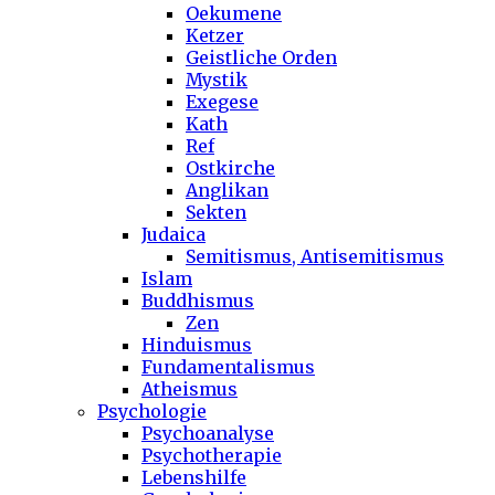
Oekumene
Ketzer
Geistliche Orden
Mystik
Exegese
Kath
Ref
Ostkirche
Anglikan
Sekten
Judaica
Semitismus, Antisemitismus
Islam
Buddhismus
Zen
Hinduismus
Fundamentalismus
Atheismus
Psychologie
Psychoanalyse
Psychotherapie
Lebenshilfe