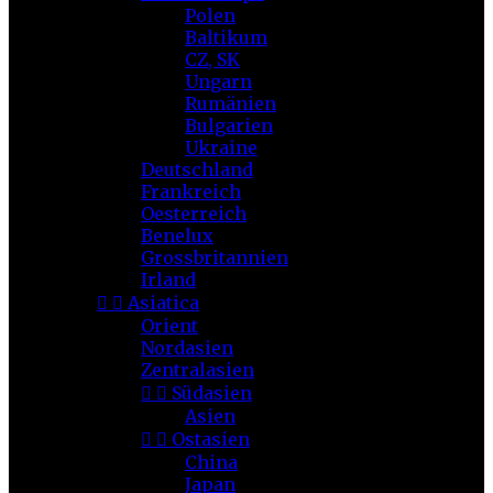
Polen
Baltikum
CZ, SK
Ungarn
Rumänien
Bulgarien
Ukraine
Deutschland
Frankreich
Oesterreich
Benelux
Grossbritannien
Irland


Asiatica
Orient
Nordasien
Zentralasien


Südasien
Asien


Ostasien
China
Japan