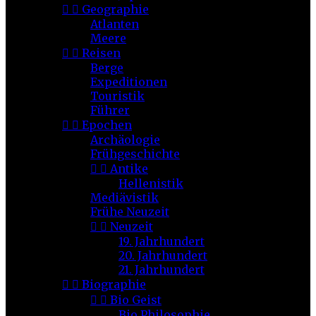


Geographie
Atlanten
Meere


Reisen
Berge
Expeditionen
Touristik
Führer


Epochen
Archäologie
Frühgeschichte


Antike
Hellenistik
Mediävistik
Frühe Neuzeit


Neuzeit
19. Jahrhundert
20. Jahrhundert
21. Jahrhundert


Biographie


Bio Geist
Bio Philosophie