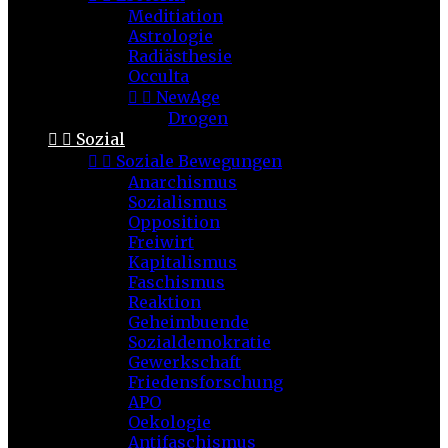
Meditiation
Astrologie
Radiästhesie
Occulta


NewAge
Drogen


Sozial


Soziale Bewegungen
Anarchismus
Sozialismus
Opposition
Freiwirt
Kapitalismus
Faschismus
Reaktion
Geheimbuende
Sozialdemokratie
Gewerkschaft
Friedensforschung
APO
Oekologie
Antifaschismus