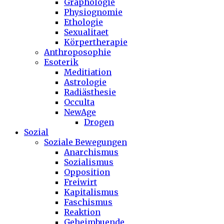
Graphologie
Physiognomie
Ethologie
Sexualitaet
Körpertherapie
Anthroposophie
Esoterik
Meditiation
Astrologie
Radiästhesie
Occulta
NewAge
Drogen
Sozial
Soziale Bewegungen
Anarchismus
Sozialismus
Opposition
Freiwirt
Kapitalismus
Faschismus
Reaktion
Geheimbuende