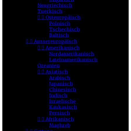
Neugriechisch
Tuerkisch


Osteuropäisch
Polnisch
Tschechisch
Baltisch


Aussereuropäisch


Amerikanisch
Nordamerikanisch
Lateinamerikanisch
Ozeanien


Asiatisch
Arabisch
Japanisch
Chinesisch
Indisch
Israelische
Kaukasisch
Persisch


Afrikanisch
Maghreb