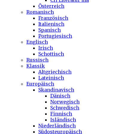
CH Literatur ma
Österreich
Romanisch
Französisch
Italienisch
Spanisch
Portugiesisch
Englisch
Irisch
Schottisch
Russisch
Klassik
Altgriechisch
Lateinisch
Europäisch
Skandinavisch
Dänisch
Norwegisch
Schwedisch
Finnisch
Isländisch
Niederländisch
Südosteuropäisch