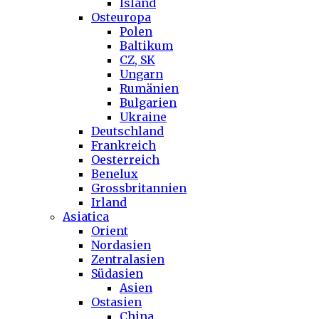
Island
Osteuropa
Polen
Baltikum
CZ, SK
Ungarn
Rumänien
Bulgarien
Ukraine
Deutschland
Frankreich
Oesterreich
Benelux
Grossbritannien
Irland
Asiatica
Orient
Nordasien
Zentralasien
Südasien
Asien
Ostasien
China