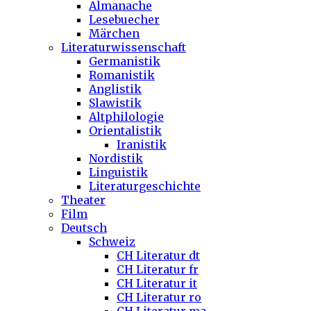
Almanache
Lesebuecher
Märchen
Literaturwissenschaft
Germanistik
Romanistik
Anglistik
Slawistik
Altphilologie
Orientalistik
Iranistik
Nordistik
Linguistik
Literaturgeschichte
Theater
Film
Deutsch
Schweiz
CH Literatur dt
CH Literatur fr
CH Literatur it
CH Literatur ro