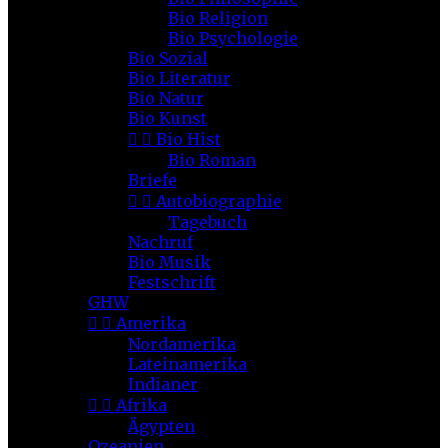
Bio Religion
Bio Psychologie
Bio Sozial
Bio Literatur
Bio Natur
Bio Kunst


Bio Hist
Bio Roman
Briefe


Autobiographie
Tagebuch
Nachruf
Bio Musik
Festschrift
GHW


Amerika
Nordamerika
Lateinamerika
Indianer


Afrika
Ägypten
Ozeanien