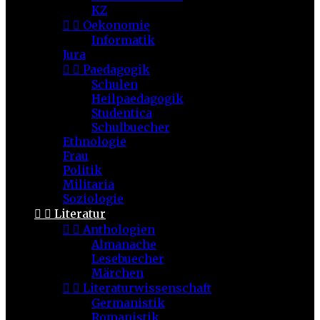
KZ


Oekonomie
Informatik
Jura


Paedagogik
Schulen
Heilpaedagogik
Studentica
Schulbuecher
Ethnologie
Frau
Politik
Militaria
Soziologie


Literatur


Anthologien
Almanache
Lesebuecher
Märchen


Literaturwissenschaft
Germanistik
Romanistik