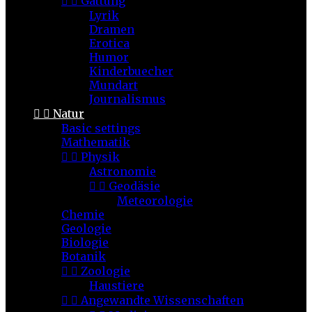


Gattung
Lyrik
Dramen
Erotica
Humor
Kinderbuecher
Mundart
Journalismus


Natur
Basic settings
Mathematik


Physik
Astronomie


Geodäsie
Meteorologie
Chemie
Geologie
Biologie
Botanik


Zoologie
Haustiere


Angewandte Wissenschaften