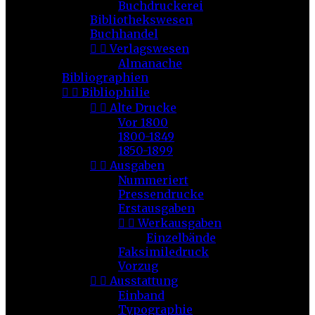
Buchdruckerei
Bibliothekswesen
Buchhandel


Verlagswesen
Almanache
Bibliographien


Bibliophilie


Alte Drucke
Vor 1800
1800-1849
1850-1899


Ausgaben
Nummeriert
Pressendrucke
Erstausgaben


Werkausgaben
Einzelbände
Faksimiledruck
Vorzug


Ausstattung
Einband
Typographie