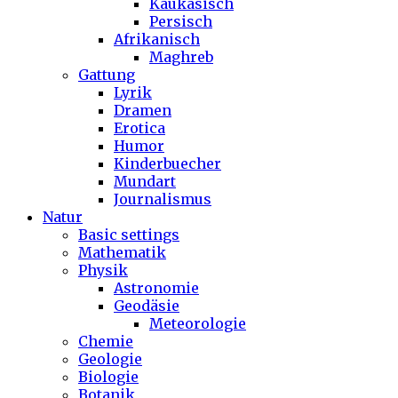
Kaukasisch
Persisch
Afrikanisch
Maghreb
Gattung
Lyrik
Dramen
Erotica
Humor
Kinderbuecher
Mundart
Journalismus
Natur
Basic settings
Mathematik
Physik
Astronomie
Geodäsie
Meteorologie
Chemie
Geologie
Biologie
Botanik