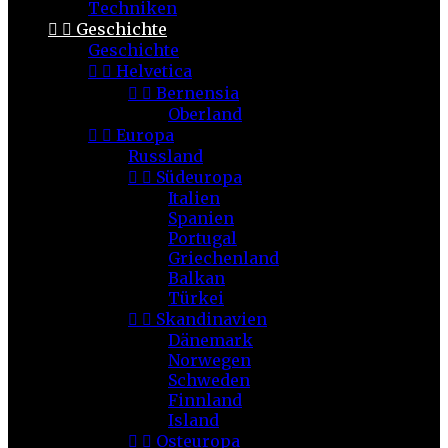
Techniken


Geschichte
Geschichte


Helvetica


Bernensia
Oberland


Europa
Russland


Südeuropa
Italien
Spanien
Portugal
Griechenland
Balkan
Türkei


Skandinavien
Dänemark
Norwegen
Schweden
Finnland
Island


Osteuropa