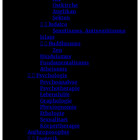
Ostkirche
Anglikan
Sekten


Judaica
Semitismus, Antisemitismus
Islam


Buddhismus
Zen
Hinduismus
Fundamentalismus
Atheismus


Psychologie
Psychoanalyse
Psychotherapie
Lebenshilfe
Graphologie
Physiognomie
Ethologie
Sexualitaet
Körpertherapie
Anthroposophie


Esoterik