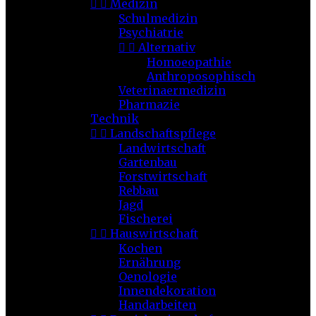


Medizin
Schulmedizin
Psychiatrie


Alternativ
Homoeopathie
Anthroposophisch
Veterinaermedizin
Pharmazie
Technik


Landschaftspflege
Landwirtschaft
Gartenbau
Forstwirtschaft
Rebbau
Jagd
Fischerei


Hauswirtschaft
Kochen
Ernährung
Oenologie
Innendekoration
Handarbeiten