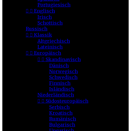
Portugiesisch


Englisch
Irisch
Schottisch
Russisch


Klassik
Altgriechisch
Lateinisch


Europäisch


Skandinavisch
Dänisch
Norwegisch
Schwedisch
Finnisch
Isländisch
Niederländisch


Südosteuropäisch
Serbisch
Kroatisch
Rumänisch
Bulgarisch
Ungarisch