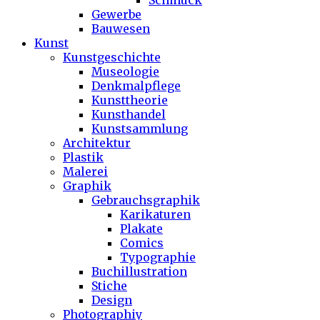
Schmuck
Gewerbe
Bauwesen
Kunst
Kunstgeschichte
Museologie
Denkmalpflege
Kunsttheorie
Kunsthandel
Kunstsammlung
Architektur
Plastik
Malerei
Graphik
Gebrauchsgraphik
Karikaturen
Plakate
Comics
Typographie
Buchillustration
Stiche
Design
Photographiy