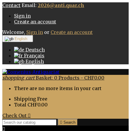
Contact
Email:
2026@anti.quar.ch
Sign in
Create an account
Welcome,
Sign in
or
Create an account
English

Deutsch
Français
English
shopping_cart
Basket:
0
Products - CHF0.00
There are no more items in your cart
Shipping
Free
Total
CHF0.00
Check Out


Search
