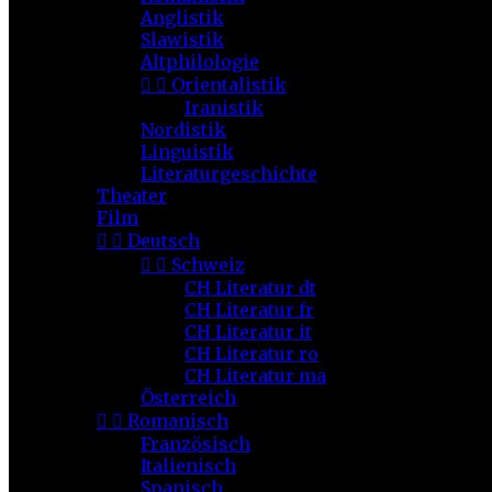
Anglistik
Slawistik
Altphilologie


Orientalistik
Iranistik
Nordistik
Linguistik
Literaturgeschichte
Theater
Film


Deutsch


Schweiz
CH Literatur dt
CH Literatur fr
CH Literatur it
CH Literatur ro
CH Literatur ma
Österreich


Romanisch
Französisch
Italienisch
Spanisch