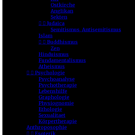
Ostkirche
Anglikan
Sekten


Judaica
Semitismus, Antisemitismus
Islam


Buddhismus
Zen
Hinduismus
Fundamentalismus
Atheismus


Psychologie
Psychoanalyse
Psychotherapie
Lebenshilfe
Graphologie
Physiognomie
Ethologie
Sexualitaet
Körpertherapie
Anthroposophie


Esoterik