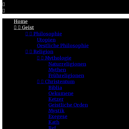


Home


Geist


Philosophie
Utopien
Oestliche Philosophie


Religion


Mythologie
Naturreligionen
Mythen
Frühreligionen


Christentum
Biblia
Oekumene
Ketzer
Geistliche Orden
Mystik
Exegese
Kath
Ref