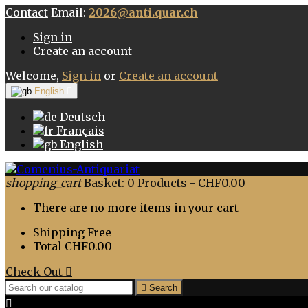
Contact
Email:
2026@anti.quar.ch
Sign in
Create an account
Welcome,
Sign in
or
Create an account
English

Deutsch
Français
English
shopping_cart
Basket:
0
Products - CHF0.00
There are no more items in your cart
Shipping
Free
Total
CHF0.00
Check Out


Search
