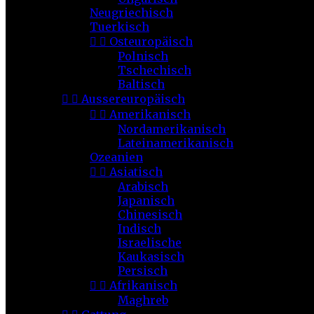
Neugriechisch
Tuerkisch


Osteuropäisch
Polnisch
Tschechisch
Baltisch


Aussereuropäisch


Amerikanisch
Nordamerikanisch
Lateinamerikanisch
Ozeanien


Asiatisch
Arabisch
Japanisch
Chinesisch
Indisch
Israelische
Kaukasisch
Persisch


Afrikanisch
Maghreb