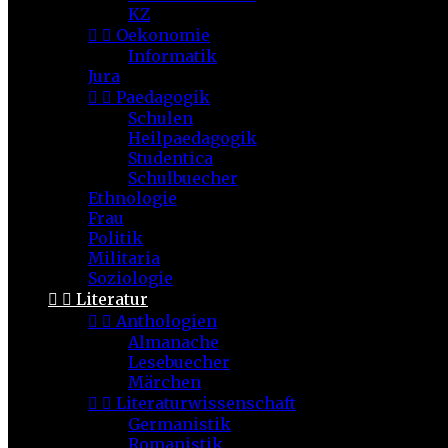
KZ


Oekonomie
Informatik
Jura


Paedagogik
Schulen
Heilpaedagogik
Studentica
Schulbuecher
Ethnologie
Frau
Politik
Militaria
Soziologie


Literatur


Anthologien
Almanache
Lesebuecher
Märchen


Literaturwissenschaft
Germanistik
Romanistik