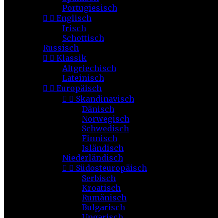
Portugiesisch


Englisch
Irisch
Schottisch
Russisch


Klassik
Altgriechisch
Lateinisch


Europäisch


Skandinavisch
Dänisch
Norwegisch
Schwedisch
Finnisch
Isländisch
Niederländisch


Südosteuropäisch
Serbisch
Kroatisch
Rumänisch
Bulgarisch
Ungarisch