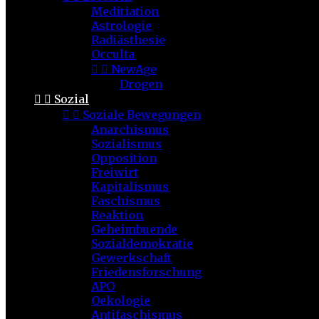
Meditiation
Astrologie
Radiästhesie
Occulta


NewAge
Drogen


Sozial


Soziale Bewegungen
Anarchismus
Sozialismus
Opposition
Freiwirt
Kapitalismus
Faschismus
Reaktion
Geheimbuende
Sozialdemokratie
Gewerkschaft
Friedensforschung
APO
Oekologie
Antifaschismus