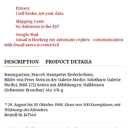
Privacy
I sell books, not your data
Shipping Costs
No deliveries to the EU!
Google Mail
Gmail is blocking my automatic replies - communication
with Gmail users is restricted
DESCRIPTION
PRODUCT DETAILS
Baumgartner, Marcel, Hanspeter Rederlechner,
Bilder von Peter Stein in der Galerie Medici. Solothurn: Galerie
Medici, 1988. [72] Seiten mit Abbildungen. Halbleinen
(Schweizer Broschur). 4to. 474 g
* 28. August bis 30. Oktober 1988. Eines von 500 Exemplaren; mit
Widmung des Künstlers.
Bestell-Nr.147540