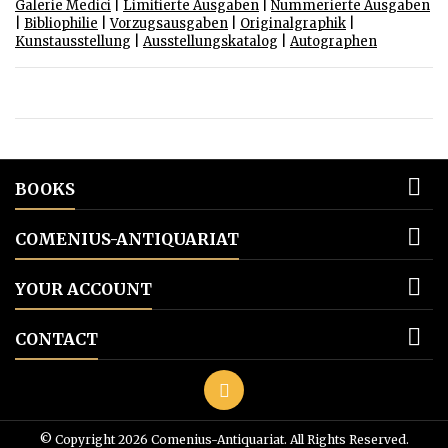
Galerie Medici
|
Limitierte Ausgaben
|
Nummerierte Ausgaben
|
Bibliophilie
|
Vorzugsausgaben
|
Originalgraphik
|
Kunstausstellung
|
Ausstellungskatalog
|
Autographen

BOOKS

COMENIUS-ANTIQUARIAT

YOUR ACCOUNT

CONTACT
© Copyright 2026 Comenius-Antiquariat. All Rights Reserved.