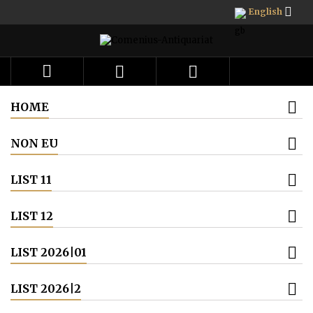

English



HOME
NON EU
LIST 11
LIST 12
LIST 2026|01
LIST 2026|2