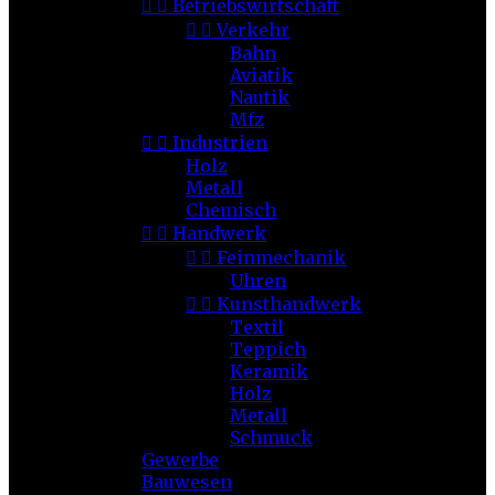


Betriebswirtschaft


Verkehr
Bahn
Aviatik
Nautik
Mfz


Industrien
Holz
Metall
Chemisch


Handwerk


Feinmechanik
Uhren


Kunsthandwerk
Textil
Teppich
Keramik
Holz
Metall
Schmuck
Gewerbe
Bauwesen