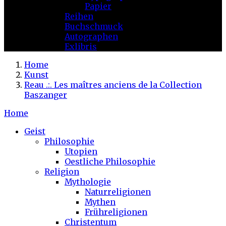
Papier
Reihen
Buchschmuck
Autographen
Exlibris
Home
Kunst
Reau .:. Les maîtres anciens de la Collection
Baszanger
Home
Geist
Philosophie
Utopien
Oestliche Philosophie
Religion
Mythologie
Naturreligionen
Mythen
Frühreligionen
Christentum