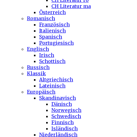
CH Literatur ro
CH Literatur ma
Österreich
Romanisch
Französisch
Italienisch
Spanisch
Portugiesisch
Englisch
Irisch
Schottisch
Russisch
Klassik
Altgriechisch
Lateinisch
Europäisch
Skandinavisch
Dänisch
Norwegisch
Schwedisch
Finnisch
Isländisch
Niederländisch