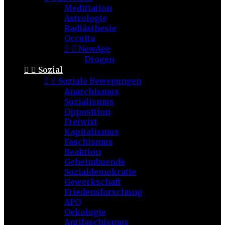
Meditiation
Astrologie
Radiästhesie
Occulta


NewAge
Drogen


Sozial


Soziale Bewegungen
Anarchismus
Sozialismus
Opposition
Freiwirt
Kapitalismus
Faschismus
Reaktion
Geheimbuende
Sozialdemokratie
Gewerkschaft
Friedensforschung
APO
Oekologie
Antifaschismus