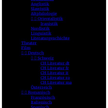
Anglistik
Slawistik
Altphilologie


Orientalistik
Iranistik
Nordistik
Linguistik
Literaturgeschichte
Theater
Film


Deutsch


Schweiz
CH Literatur dt
CH Literatur fr
CH Literatur it
CH Literatur ro
CH Literatur ma
Österreich


Romanisch
Französisch
Italienisch
Spanisch