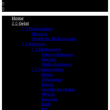


Home


Geist


Philosophie
Utopien
Oestliche Philosophie


Religion


Mythologie
Naturreligionen
Mythen
Frühreligionen


Christentum
Biblia
Oekumene
Ketzer
Geistliche Orden
Mystik
Exegese
Kath
Ref