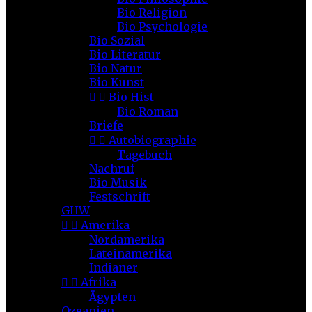
Bio Religion
Bio Psychologie
Bio Sozial
Bio Literatur
Bio Natur
Bio Kunst


Bio Hist
Bio Roman
Briefe


Autobiographie
Tagebuch
Nachruf
Bio Musik
Festschrift
GHW


Amerika
Nordamerika
Lateinamerika
Indianer


Afrika
Ägypten
Ozeanien