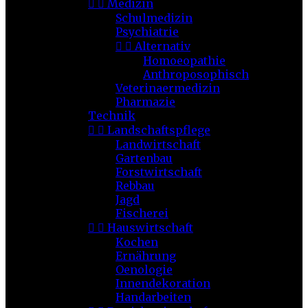


Medizin
Schulmedizin
Psychiatrie


Alternativ
Homoeopathie
Anthroposophisch
Veterinaermedizin
Pharmazie
Technik


Landschaftspflege
Landwirtschaft
Gartenbau
Forstwirtschaft
Rebbau
Jagd
Fischerei


Hauswirtschaft
Kochen
Ernährung
Oenologie
Innendekoration
Handarbeiten