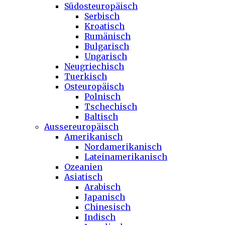
Südosteuropäisch
Serbisch
Kroatisch
Rumänisch
Bulgarisch
Ungarisch
Neugriechisch
Tuerkisch
Osteuropäisch
Polnisch
Tschechisch
Baltisch
Aussereuropäisch
Amerikanisch
Nordamerikanisch
Lateinamerikanisch
Ozeanien
Asiatisch
Arabisch
Japanisch
Chinesisch
Indisch