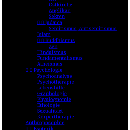
Ostkirche
Anglikan
Sekten


Judaica
Semitismus, Antisemitismus
Islam


Buddhismus
Zen
Hinduismus
Fundamentalismus
Atheismus


Psychologie
Psychoanalyse
Psychotherapie
Lebenshilfe
Graphologie
Physiognomie
Ethologie
Sexualitaet
Körpertherapie
Anthroposophie


Esoterik