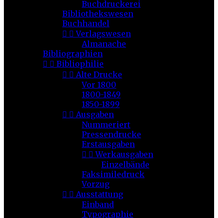
Buchdruckerei
Bibliothekswesen
Buchhandel


Verlagswesen
Almanache
Bibliographien


Bibliophilie


Alte Drucke
Vor 1800
1800-1849
1850-1899


Ausgaben
Nummeriert
Pressendrucke
Erstausgaben


Werkausgaben
Einzelbände
Faksimiledruck
Vorzug


Ausstattung
Einband
Typographie