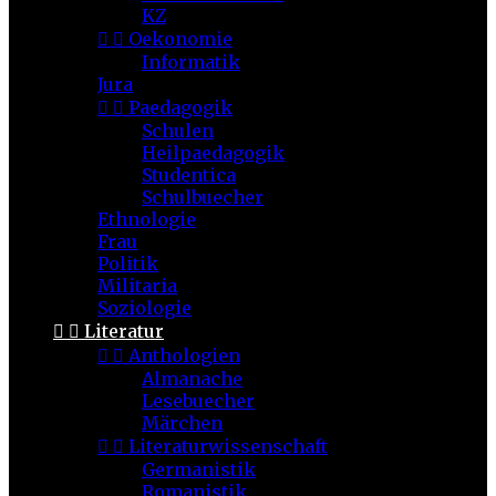
KZ


Oekonomie
Informatik
Jura


Paedagogik
Schulen
Heilpaedagogik
Studentica
Schulbuecher
Ethnologie
Frau
Politik
Militaria
Soziologie


Literatur


Anthologien
Almanache
Lesebuecher
Märchen


Literaturwissenschaft
Germanistik
Romanistik