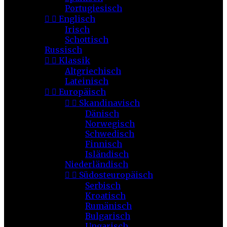
Portugiesisch


Englisch
Irisch
Schottisch
Russisch


Klassik
Altgriechisch
Lateinisch


Europäisch


Skandinavisch
Dänisch
Norwegisch
Schwedisch
Finnisch
Isländisch
Niederländisch


Südosteuropäisch
Serbisch
Kroatisch
Rumänisch
Bulgarisch
Ungarisch