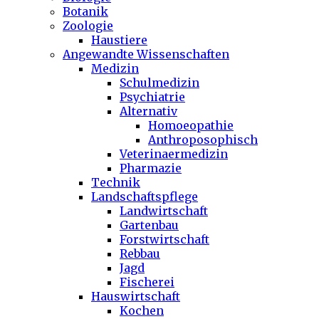
Botanik
Zoologie
Haustiere
Angewandte Wissenschaften
Medizin
Schulmedizin
Psychiatrie
Alternativ
Homoeopathie
Anthroposophisch
Veterinaermedizin
Pharmazie
Technik
Landschaftspflege
Landwirtschaft
Gartenbau
Forstwirtschaft
Rebbau
Jagd
Fischerei
Hauswirtschaft
Kochen