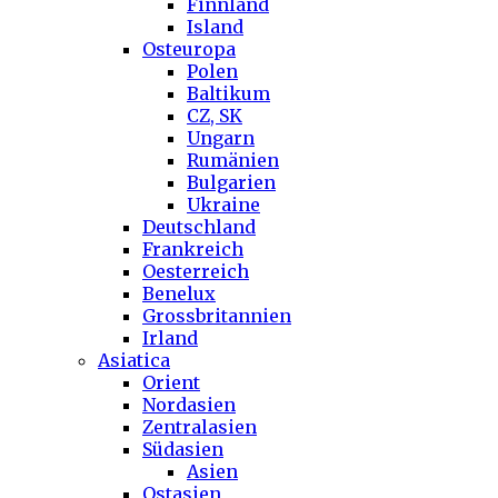
Finnland
Island
Osteuropa
Polen
Baltikum
CZ, SK
Ungarn
Rumänien
Bulgarien
Ukraine
Deutschland
Frankreich
Oesterreich
Benelux
Grossbritannien
Irland
Asiatica
Orient
Nordasien
Zentralasien
Südasien
Asien
Ostasien