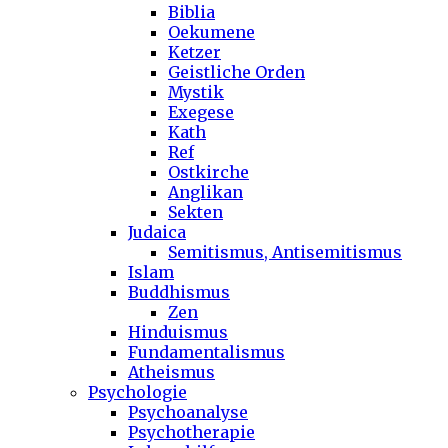
Biblia
Oekumene
Ketzer
Geistliche Orden
Mystik
Exegese
Kath
Ref
Ostkirche
Anglikan
Sekten
Judaica
Semitismus, Antisemitismus
Islam
Buddhismus
Zen
Hinduismus
Fundamentalismus
Atheismus
Psychologie
Psychoanalyse
Psychotherapie