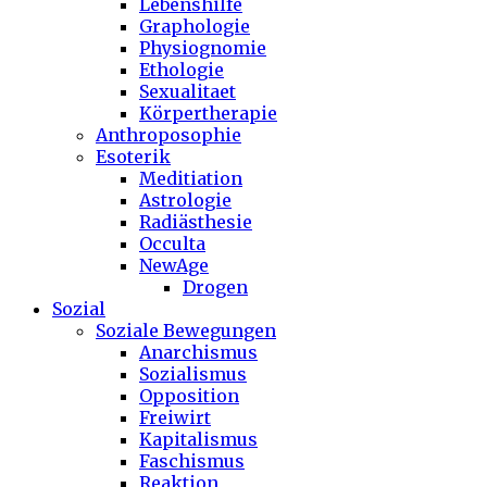
Lebenshilfe
Graphologie
Physiognomie
Ethologie
Sexualitaet
Körpertherapie
Anthroposophie
Esoterik
Meditiation
Astrologie
Radiästhesie
Occulta
NewAge
Drogen
Sozial
Soziale Bewegungen
Anarchismus
Sozialismus
Opposition
Freiwirt
Kapitalismus
Faschismus
Reaktion