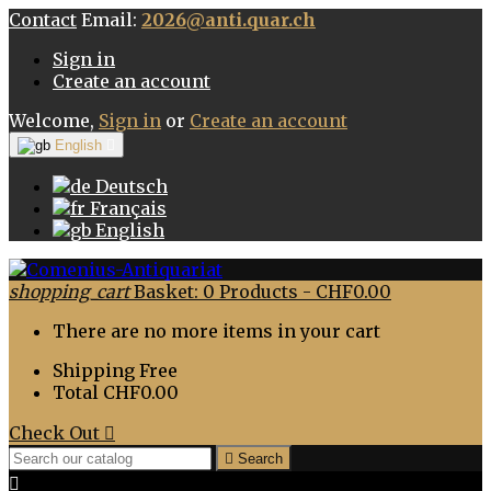
Contact
Email:
2026@anti.quar.ch
Sign in
Create an account
Welcome,
Sign in
or
Create an account
English

Deutsch
Français
English
shopping_cart
Basket:
0
Products - CHF0.00
There are no more items in your cart
Shipping
Free
Total
CHF0.00
Check Out


Search
