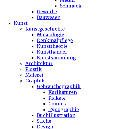
Metall
Schmuck
Gewerbe
Bauwesen
Kunst
Kunstgeschichte
Museologie
Denkmalpflege
Kunsttheorie
Kunsthandel
Kunstsammlung
Architektur
Plastik
Malerei
Graphik
Gebrauchsgraphik
Karikaturen
Plakate
Comics
Typographie
Buchillustration
Stiche
Design