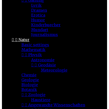


Gattung
Lyrik
Dramen
Erotica
Humor
Kinderbuecher
Mundart
Journalismus


Natur
Basic settings
Mathematik


Physik
Astronomie


Geodäsie
Meteorologie
Chemie
Geologie
Biologie
Botanik


Zoologie
Haustiere


Angewandte Wissenschaften