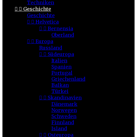
Techniken


Geschichte
Geschichte


Helvetica


Bernensia
Oberland


Europa
Russland


Südeuropa
Italien
Spanien
Portugal
Griechenland
Balkan
Türkei


Skandinavien
Dänemark
Norwegen
Schweden
Finnland
Island


Osteuropa