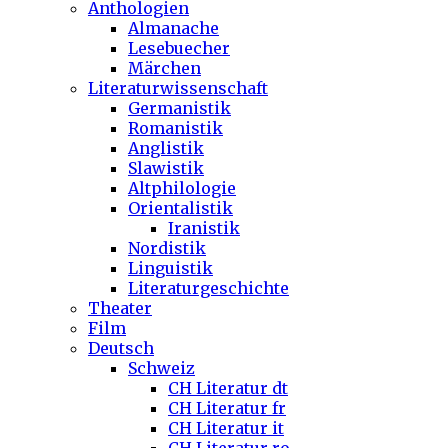
Anthologien
Almanache
Lesebuecher
Märchen
Literaturwissenschaft
Germanistik
Romanistik
Anglistik
Slawistik
Altphilologie
Orientalistik
Iranistik
Nordistik
Linguistik
Literaturgeschichte
Theater
Film
Deutsch
Schweiz
CH Literatur dt
CH Literatur fr
CH Literatur it