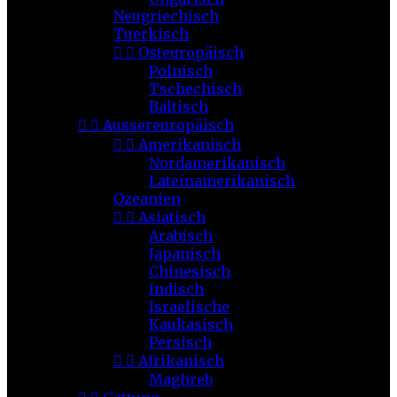
Neugriechisch
Tuerkisch


Osteuropäisch
Polnisch
Tschechisch
Baltisch


Aussereuropäisch


Amerikanisch
Nordamerikanisch
Lateinamerikanisch
Ozeanien


Asiatisch
Arabisch
Japanisch
Chinesisch
Indisch
Israelische
Kaukasisch
Persisch


Afrikanisch
Maghreb