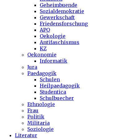
Geheimbuende
Sozialdemokratie
Gewerkschaft
Friedensforschung
APO
Oekologie
Antifaschismus
KZ
Oekonomie
Informatik
Jura
Paedagogik
Schulen
Heilpaedagogik
Studentica
Schulbuecher
Ethnologie
Frau
Politik
Militaria
Soziologie
Literatur