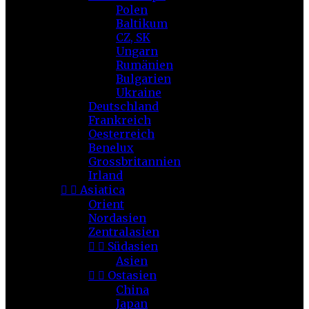
Polen
Baltikum
CZ, SK
Ungarn
Rumänien
Bulgarien
Ukraine
Deutschland
Frankreich
Oesterreich
Benelux
Grossbritannien
Irland


Asiatica
Orient
Nordasien
Zentralasien


Südasien
Asien


Ostasien
China
Japan