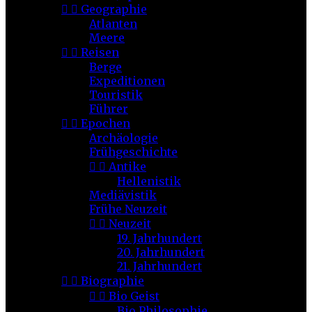


Geographie
Atlanten
Meere


Reisen
Berge
Expeditionen
Touristik
Führer


Epochen
Archäologie
Frühgeschichte


Antike
Hellenistik
Mediävistik
Frühe Neuzeit


Neuzeit
19. Jahrhundert
20. Jahrhundert
21. Jahrhundert


Biographie


Bio Geist
Bio Philosophie