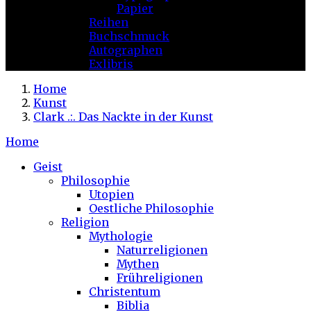
Papier
Reihen
Buchschmuck
Autographen
Exlibris
Home
Kunst
Clark .:. Das Nackte in der Kunst
Home
Geist
Philosophie
Utopien
Oestliche Philosophie
Religion
Mythologie
Naturreligionen
Mythen
Frühreligionen
Christentum
Biblia