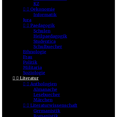
KZ


Oekonomie
Informatik
Jura


Paedagogik
Schulen
Heilpaedagogik
Studentica
Schulbuecher
Ethnologie
Frau
Politik
Militaria
Soziologie


Literatur


Anthologien
Almanache
Lesebuecher
Märchen


Literaturwissenschaft
Germanistik
Romanistik