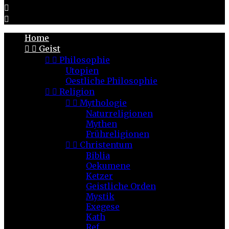


Home


Geist


Philosophie
Utopien
Oestliche Philosophie


Religion


Mythologie
Naturreligionen
Mythen
Frühreligionen


Christentum
Biblia
Oekumene
Ketzer
Geistliche Orden
Mystik
Exegese
Kath
Ref