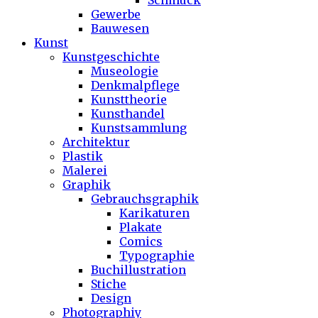
Schmuck
Gewerbe
Bauwesen
Kunst
Kunstgeschichte
Museologie
Denkmalpflege
Kunsttheorie
Kunsthandel
Kunstsammlung
Architektur
Plastik
Malerei
Graphik
Gebrauchsgraphik
Karikaturen
Plakate
Comics
Typographie
Buchillustration
Stiche
Design
Photographiy