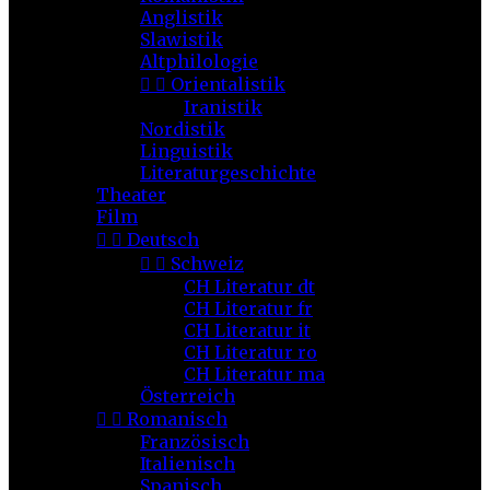
Anglistik
Slawistik
Altphilologie


Orientalistik
Iranistik
Nordistik
Linguistik
Literaturgeschichte
Theater
Film


Deutsch


Schweiz
CH Literatur dt
CH Literatur fr
CH Literatur it
CH Literatur ro
CH Literatur ma
Österreich


Romanisch
Französisch
Italienisch
Spanisch