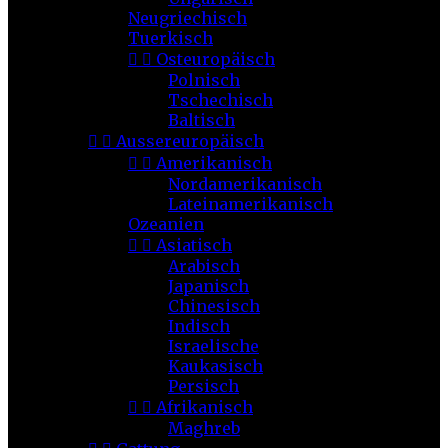
Neugriechisch
Tuerkisch


Osteuropäisch
Polnisch
Tschechisch
Baltisch


Aussereuropäisch


Amerikanisch
Nordamerikanisch
Lateinamerikanisch
Ozeanien


Asiatisch
Arabisch
Japanisch
Chinesisch
Indisch
Israelische
Kaukasisch
Persisch


Afrikanisch
Maghreb