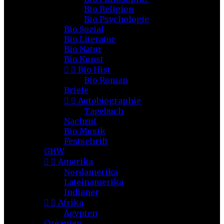
Bio Religion
Bio Psychologie
Bio Sozial
Bio Literatur
Bio Natur
Bio Kunst


Bio Hist
Bio Roman
Briefe


Autobiographie
Tagebuch
Nachruf
Bio Musik
Festschrift
GHW


Amerika
Nordamerika
Lateinamerika
Indianer


Afrika
Ägypten
Ozeanien