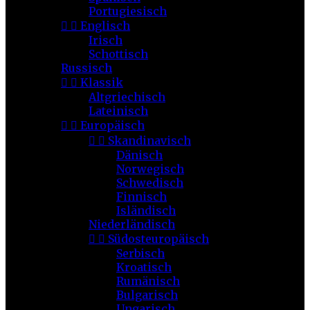
Portugiesisch


Englisch
Irisch
Schottisch
Russisch


Klassik
Altgriechisch
Lateinisch


Europäisch


Skandinavisch
Dänisch
Norwegisch
Schwedisch
Finnisch
Isländisch
Niederländisch


Südosteuropäisch
Serbisch
Kroatisch
Rumänisch
Bulgarisch
Ungarisch