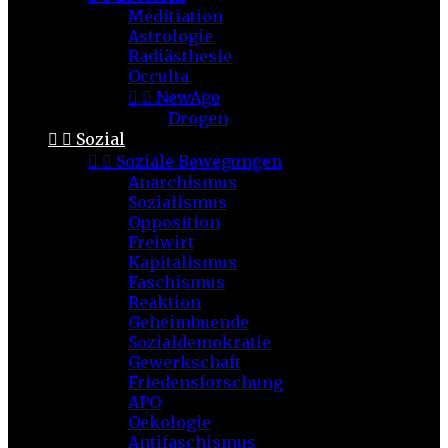
Meditiation
Astrologie
Radiästhesie
Occulta


NewAge
Drogen


Sozial


Soziale Bewegungen
Anarchismus
Sozialismus
Opposition
Freiwirt
Kapitalismus
Faschismus
Reaktion
Geheimbuende
Sozialdemokratie
Gewerkschaft
Friedensforschung
APO
Oekologie
Antifaschismus