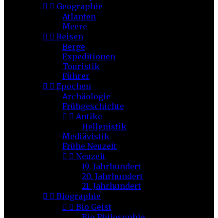


Geographie
Atlanten
Meere


Reisen
Berge
Expeditionen
Touristik
Führer


Epochen
Archäologie
Frühgeschichte


Antike
Hellenistik
Mediävistik
Frühe Neuzeit


Neuzeit
19. Jahrhundert
20. Jahrhundert
21. Jahrhundert


Biographie


Bio Geist
Bio Philosophie