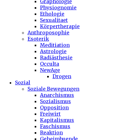
Graphologie
Physiognomie
Ethologie
Sexualitaet
Körpertherapie
Anthroposophie
Esoterik
Meditiation
Astrologie
Radiästhesie
Occulta
NewAge
Drogen
Sozial
Soziale Bewegungen
Anarchismus
Sozialismus
Opposition
Freiwirt
Kapitalismus
Faschismus
Reaktion
Geheimbuende