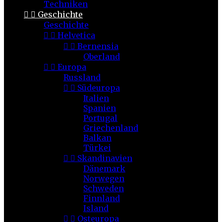
Techniken


Geschichte
Geschichte


Helvetica


Bernensia
Oberland


Europa
Russland


Südeuropa
Italien
Spanien
Portugal
Griechenland
Balkan
Türkei


Skandinavien
Dänemark
Norwegen
Schweden
Finnland
Island


Osteuropa