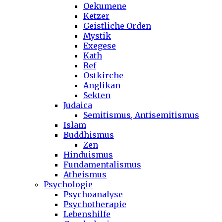
Oekumene
Ketzer
Geistliche Orden
Mystik
Exegese
Kath
Ref
Ostkirche
Anglikan
Sekten
Judaica
Semitismus, Antisemitismus
Islam
Buddhismus
Zen
Hinduismus
Fundamentalismus
Atheismus
Psychologie
Psychoanalyse
Psychotherapie
Lebenshilfe