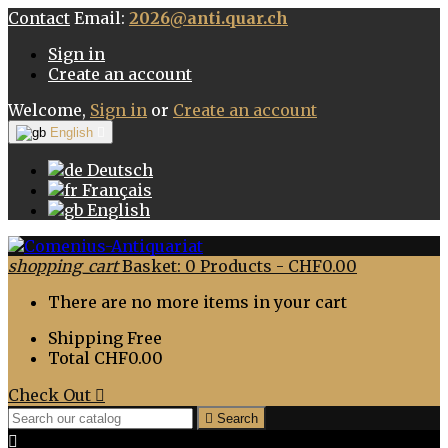
Contact
Email:
2026@anti.quar.ch
Sign in
Create an account
Welcome,
Sign in
or
Create an account
English

Deutsch
Français
English
shopping_cart
Basket:
0
Products - CHF0.00
There are no more items in your cart
Shipping
Free
Total
CHF0.00
Check Out


Search
