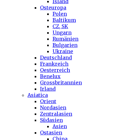
Island
Osteuropa
Polen
Baltikum
CZ, SK
Ungarn
Rumänien
Bulgarien
Ukraine
Deutschland
Frankreich
Oesterreich
Benelux
Grossbritannien
Irland
Asiatica
Orient
Nordasien
Zentralasien
Südasien
Asien
Ostasien
China