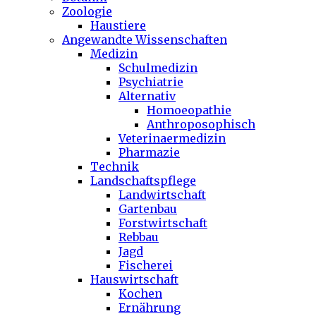
Zoologie
Haustiere
Angewandte Wissenschaften
Medizin
Schulmedizin
Psychiatrie
Alternativ
Homoeopathie
Anthroposophisch
Veterinaermedizin
Pharmazie
Technik
Landschaftspflege
Landwirtschaft
Gartenbau
Forstwirtschaft
Rebbau
Jagd
Fischerei
Hauswirtschaft
Kochen
Ernährung