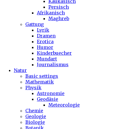
Kaukasisch
Persisch
Afrikanisch
Maghreb
Gattung
Lyrik
Dramen
Erotica
Humor
Kinderbuecher
Mundart
Journalismus
Natur
Basic settings
Mathematik
Physik
Astronomie
Geodäsie
Meteorologie
Chemie
Geologie
Biologie
Botanik