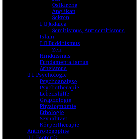
Ostkirche
Anglikan
Sekten


Judaica
Semitismus, Antisemitismus
Islam


Buddhismus
Zen
Hinduismus
Fundamentalismus
Atheismus


Psychologie
Psychoanalyse
Psychotherapie
Lebenshilfe
Graphologie
Physiognomie
Ethologie
Sexualitaet
Körpertherapie
Anthroposophie


Esoterik