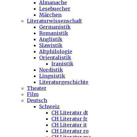
Almanache
Lesebuecher
Märchen
Literaturwissenschaft
Germanistik
Romanistik
Anglistik
Slawistik
Altphilologie
Orientalistik
Iranistik
Nordistik
Linguistik
Literaturgeschichte
Theater
Film
Deutsch
Schweiz
CH Literatur dt
CH Literatur fr
CH Literatur it
CH Literatur ro