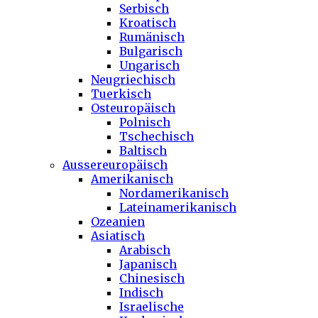
Serbisch
Kroatisch
Rumänisch
Bulgarisch
Ungarisch
Neugriechisch
Tuerkisch
Osteuropäisch
Polnisch
Tschechisch
Baltisch
Aussereuropäisch
Amerikanisch
Nordamerikanisch
Lateinamerikanisch
Ozeanien
Asiatisch
Arabisch
Japanisch
Chinesisch
Indisch
Israelische