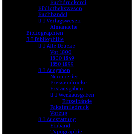
Buchdruckerei
Bibliothekswesen
Buchhandel


Verlagswesen
Almanache
Bibliographien


Bibliophilie


Alte Drucke
Vor 1800
1800-1849
1850-1899


Ausgaben
Nummeriert
Pressendrucke
Erstausgaben


Werkausgaben
Einzelbände
Faksimiledruck
Vorzug


Ausstattung
Einband
Typographie