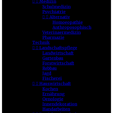


Medizin
Schulmedizin
Psychiatrie


Alternativ
Homoeopathie
Anthroposophisch
Veterinaermedizin
Pharmazie
Technik


Landschaftspflege
Landwirtschaft
Gartenbau
Forstwirtschaft
Rebbau
Jagd
Fischerei


Hauswirtschaft
Kochen
Ernährung
Oenologie
Innendekoration
Handarbeiten