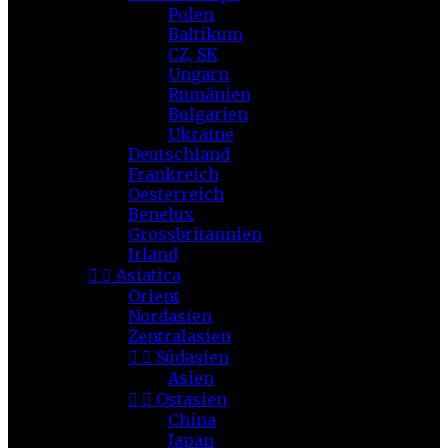
Polen
Baltikum
CZ, SK
Ungarn
Rumänien
Bulgarien
Ukraine
Deutschland
Frankreich
Oesterreich
Benelux
Grossbritannien
Irland


Asiatica
Orient
Nordasien
Zentralasien


Südasien
Asien


Ostasien
China
Japan