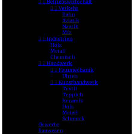


Betriebswirtschaft


Verkehr
Bahn
Aviatik
Nautik
Mfz


Industrien
Holz
Metall
Chemisch


Handwerk


Feinmechanik
Uhren


Kunsthandwerk
Textil
Teppich
Keramik
Holz
Metall
Schmuck
Gewerbe
Bauwesen