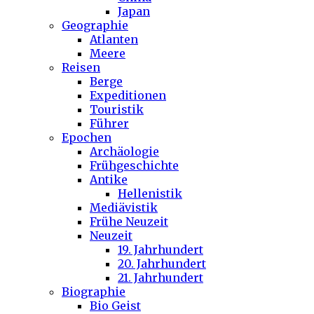
Japan
Geographie
Atlanten
Meere
Reisen
Berge
Expeditionen
Touristik
Führer
Epochen
Archäologie
Frühgeschichte
Antike
Hellenistik
Mediävistik
Frühe Neuzeit
Neuzeit
19. Jahrhundert
20. Jahrhundert
21. Jahrhundert
Biographie
Bio Geist