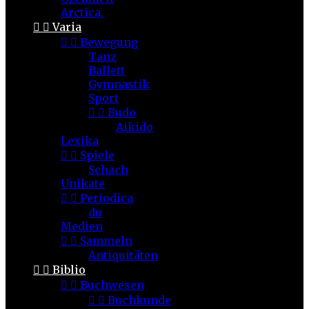
Arctica,


Varia


Bewegung
Tanz
Ballett
Gymnastik
Sport


Budo
Aikido
Lexika


Spiele
Schach
Unikate


Periodica
du
Medien


Sammeln
Antiquitäten


Biblio


Buchwesen


Buchkunde