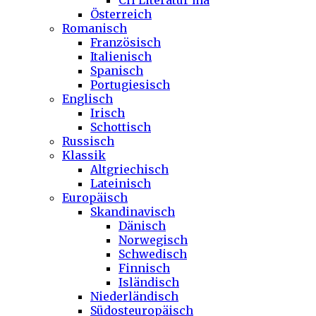
CH Literatur ma
Österreich
Romanisch
Französisch
Italienisch
Spanisch
Portugiesisch
Englisch
Irisch
Schottisch
Russisch
Klassik
Altgriechisch
Lateinisch
Europäisch
Skandinavisch
Dänisch
Norwegisch
Schwedisch
Finnisch
Isländisch
Niederländisch
Südosteuropäisch