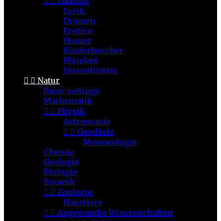


Gattung
Lyrik
Dramen
Erotica
Humor
Kinderbuecher
Mundart
Journalismus


Natur
Basic settings
Mathematik


Physik
Astronomie


Geodäsie
Meteorologie
Chemie
Geologie
Biologie
Botanik


Zoologie
Haustiere


Angewandte Wissenschaften