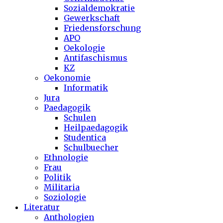
Sozialdemokratie
Gewerkschaft
Friedensforschung
APO
Oekologie
Antifaschismus
KZ
Oekonomie
Informatik
Jura
Paedagogik
Schulen
Heilpaedagogik
Studentica
Schulbuecher
Ethnologie
Frau
Politik
Militaria
Soziologie
Literatur
Anthologien