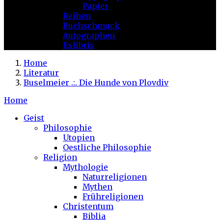
Papier
Reihen
Buchschmuck
Autographen
Exlibris
Home
Literatur
Buselmeier .:. Die Hunde von Plovdiv
Home
Geist
Philosophie
Utopien
Oestliche Philosophie
Religion
Mythologie
Naturreligionen
Mythen
Frühreligionen
Christentum
Biblia