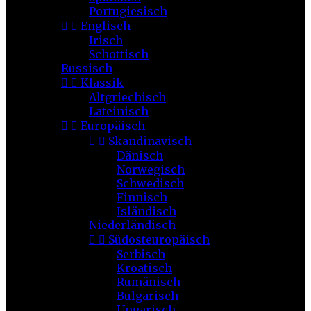
Portugiesisch


Englisch
Irisch
Schottisch
Russisch


Klassik
Altgriechisch
Lateinisch


Europäisch


Skandinavisch
Dänisch
Norwegisch
Schwedisch
Finnisch
Isländisch
Niederländisch


Südosteuropäisch
Serbisch
Kroatisch
Rumänisch
Bulgarisch
Ungarisch