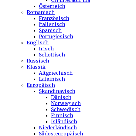
CH Literatur ma
Österreich
Romanisch
Französisch
Italienisch
Spanisch
Portugiesisch
Englisch
Irisch
Schottisch
Russisch
Klassik
Altgriechisch
Lateinisch
Europäisch
Skandinavisch
Dänisch
Norwegisch
Schwedisch
Finnisch
Isländisch
Niederländisch
Südosteuropäisch