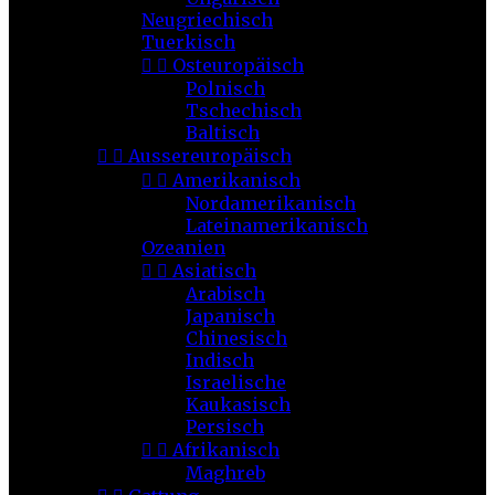
Neugriechisch
Tuerkisch


Osteuropäisch
Polnisch
Tschechisch
Baltisch


Aussereuropäisch


Amerikanisch
Nordamerikanisch
Lateinamerikanisch
Ozeanien


Asiatisch
Arabisch
Japanisch
Chinesisch
Indisch
Israelische
Kaukasisch
Persisch


Afrikanisch
Maghreb