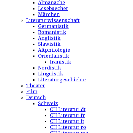
Almanache
Lesebuecher
Märchen
Literaturwissenschaft
Germanistik
Romanistik
Anglistik
Slawistik
Altphilologie
Orientalistik
Iranistik
Nordistik
Linguistik
Literaturgeschichte
Theater
Film
Deutsch
Schweiz
CH Literatur dt
CH Literatur fr
CH Literatur it
CH Literatur ro