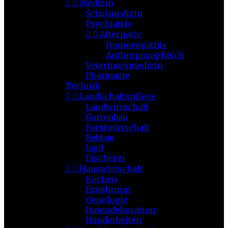


Medizin
Schulmedizin
Psychiatrie


Alternativ
Homoeopathie
Anthroposophisch
Veterinaermedizin
Pharmazie
Technik


Landschaftspflege
Landwirtschaft
Gartenbau
Forstwirtschaft
Rebbau
Jagd
Fischerei


Hauswirtschaft
Kochen
Ernährung
Oenologie
Innendekoration
Handarbeiten