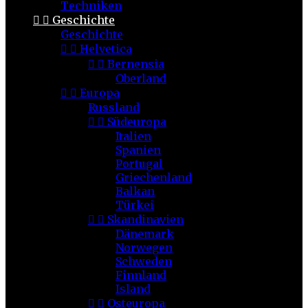
Techniken


Geschichte
Geschichte


Helvetica


Bernensia
Oberland


Europa
Russland


Südeuropa
Italien
Spanien
Portugal
Griechenland
Balkan
Türkei


Skandinavien
Dänemark
Norwegen
Schweden
Finnland
Island


Osteuropa