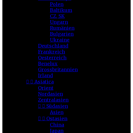
Polen
Baltikum
CZ, SK
Ungarn
Rumänien
Bulgarien
Ukraine
Deutschland
Frankreich
Oesterreich
Benelux
Grossbritannien
Irland


Asiatica
Orient
Nordasien
Zentralasien


Südasien
Asien


Ostasien
China
Japan