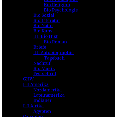
Bio Religion
Bio Psychologie
Bio Sozial
Bio Literatur
Bio Natur
Bio Kunst


Bio Hist
Bio Roman
Briefe


Autobiographie
Tagebuch
Nachruf
Bio Musik
Festschrift
GHW


Amerika
Nordamerika
Lateinamerika
Indianer


Afrika
Ägypten
Ozeanien