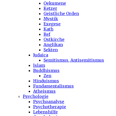
Oekumene
Ketzer
Geistliche Orden
Mystik
Exegese
Kath
Ref
Ostkirche
Anglikan
Sekten
Judaica
Semitismus, Antisemitismus
Islam
Buddhismus
Zen
Hinduismus
Fundamentalismus
Atheismus
Psychologie
Psychoanalyse
Psychotherapie
Lebenshilfe