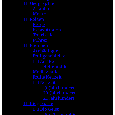


Geographie
Atlanten
Meere


Reisen
Berge
Expeditionen
Touristik
Führer


Epochen
Archäologie
Frühgeschichte


Antike
Hellenistik
Mediävistik
Frühe Neuzeit


Neuzeit
19. Jahrhundert
20. Jahrhundert
21. Jahrhundert


Biographie


Bio Geist
Bio Philosophie