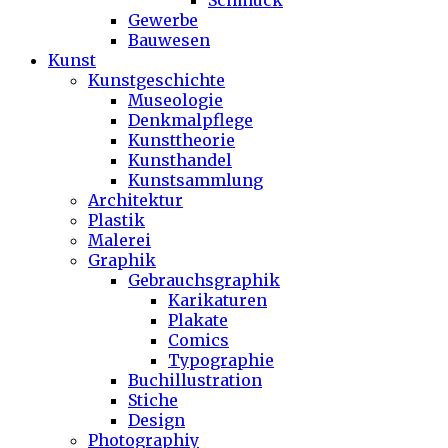
Schmuck
Gewerbe
Bauwesen
Kunst
Kunstgeschichte
Museologie
Denkmalpflege
Kunsttheorie
Kunsthandel
Kunstsammlung
Architektur
Plastik
Malerei
Graphik
Gebrauchsgraphik
Karikaturen
Plakate
Comics
Typographie
Buchillustration
Stiche
Design
Photographiy