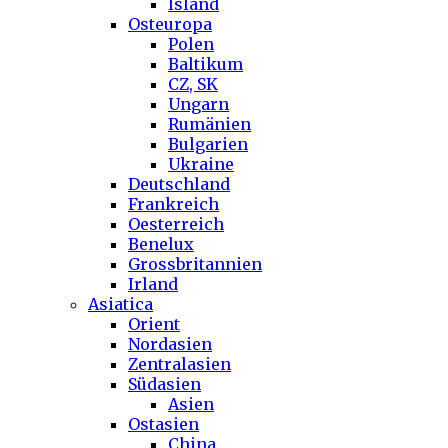
Island
Osteuropa
Polen
Baltikum
CZ, SK
Ungarn
Rumänien
Bulgarien
Ukraine
Deutschland
Frankreich
Oesterreich
Benelux
Grossbritannien
Irland
Asiatica
Orient
Nordasien
Zentralasien
Südasien
Asien
Ostasien
China