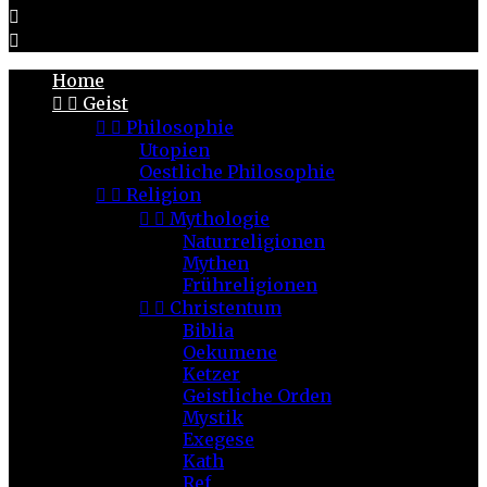


Home


Geist


Philosophie
Utopien
Oestliche Philosophie


Religion


Mythologie
Naturreligionen
Mythen
Frühreligionen


Christentum
Biblia
Oekumene
Ketzer
Geistliche Orden
Mystik
Exegese
Kath
Ref