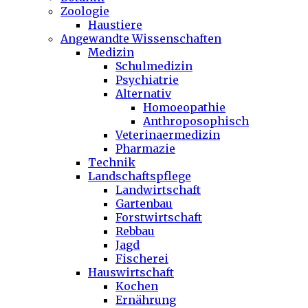
Zoologie
Haustiere
Angewandte Wissenschaften
Medizin
Schulmedizin
Psychiatrie
Alternativ
Homoeopathie
Anthroposophisch
Veterinaermedizin
Pharmazie
Technik
Landschaftspflege
Landwirtschaft
Gartenbau
Forstwirtschaft
Rebbau
Jagd
Fischerei
Hauswirtschaft
Kochen
Ernährung