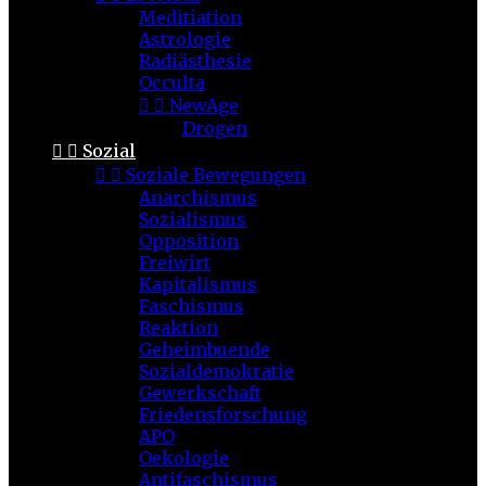
Meditiation
Astrologie
Radiästhesie
Occulta


NewAge
Drogen


Sozial


Soziale Bewegungen
Anarchismus
Sozialismus
Opposition
Freiwirt
Kapitalismus
Faschismus
Reaktion
Geheimbuende
Sozialdemokratie
Gewerkschaft
Friedensforschung
APO
Oekologie
Antifaschismus