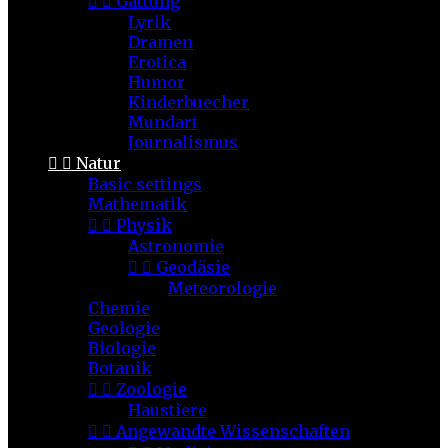


Gattung
Lyrik
Dramen
Erotica
Humor
Kinderbuecher
Mundart
Journalismus


Natur
Basic settings
Mathematik


Physik
Astronomie


Geodäsie
Meteorologie
Chemie
Geologie
Biologie
Botanik


Zoologie
Haustiere


Angewandte Wissenschaften