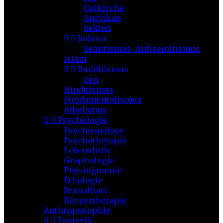
Ostkirche
Anglikan
Sekten


Judaica
Semitismus, Antisemitismus
Islam


Buddhismus
Zen
Hinduismus
Fundamentalismus
Atheismus


Psychologie
Psychoanalyse
Psychotherapie
Lebenshilfe
Graphologie
Physiognomie
Ethologie
Sexualitaet
Körpertherapie
Anthroposophie


Esoterik