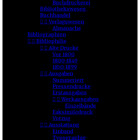
Buchdruckerei
Bibliothekswesen
Buchhandel


Verlagswesen
Almanache
Bibliographien


Bibliophilie


Alte Drucke
Vor 1800
1800-1849
1850-1899


Ausgaben
Nummeriert
Pressendrucke
Erstausgaben


Werkausgaben
Einzelbände
Faksimiledruck
Vorzug


Ausstattung
Einband
Typographie