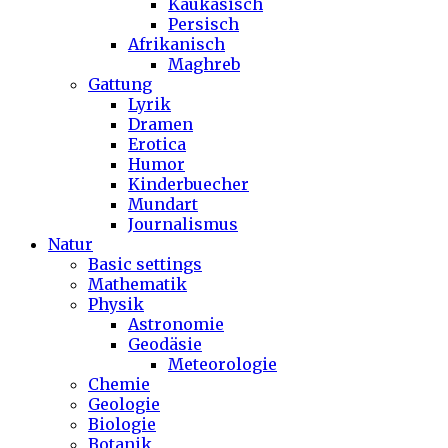
Kaukasisch
Persisch
Afrikanisch
Maghreb
Gattung
Lyrik
Dramen
Erotica
Humor
Kinderbuecher
Mundart
Journalismus
Natur
Basic settings
Mathematik
Physik
Astronomie
Geodäsie
Meteorologie
Chemie
Geologie
Biologie
Botanik