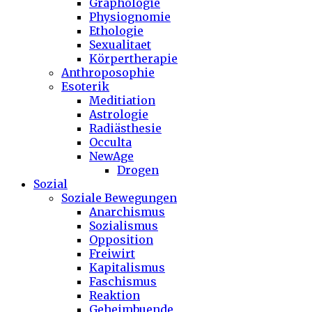
Graphologie
Physiognomie
Ethologie
Sexualitaet
Körpertherapie
Anthroposophie
Esoterik
Meditiation
Astrologie
Radiästhesie
Occulta
NewAge
Drogen
Sozial
Soziale Bewegungen
Anarchismus
Sozialismus
Opposition
Freiwirt
Kapitalismus
Faschismus
Reaktion
Geheimbuende