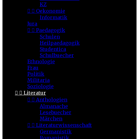
KZ


Oekonomie
Informatik
Jura


Paedagogik
Schulen
Heilpaedagogik
Studentica
Schulbuecher
Ethnologie
Frau
Politik
Militaria
Soziologie


Literatur


Anthologien
Almanache
Lesebuecher
Märchen


Literaturwissenschaft
Germanistik
Romanistik