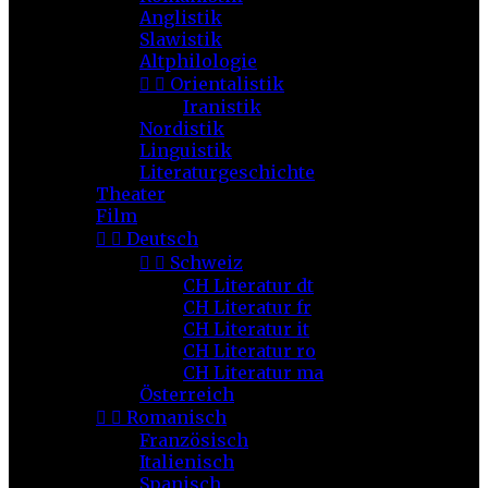
Anglistik
Slawistik
Altphilologie


Orientalistik
Iranistik
Nordistik
Linguistik
Literaturgeschichte
Theater
Film


Deutsch


Schweiz
CH Literatur dt
CH Literatur fr
CH Literatur it
CH Literatur ro
CH Literatur ma
Österreich


Romanisch
Französisch
Italienisch
Spanisch