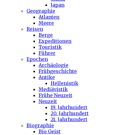
Japan
Geographie
Atlanten
Meere
Reisen
Berge
Expeditionen
Touristik
Führer
Epochen
Archäologie
Frühgeschichte
Antike
Hellenistik
Mediävistik
Frühe Neuzeit
Neuzeit
19. Jahrhundert
20. Jahrhundert
21. Jahrhundert
Biographie
Bio Geist