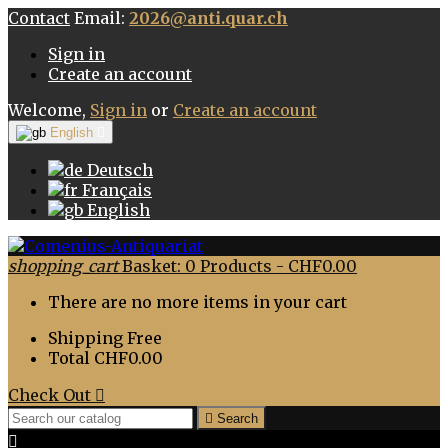
Contact
Email:
2026@anti.quar.ch
Sign in
Create an account
Welcome,
Sign in
or
Create an account
English

Deutsch
Français
English
shopping_cart
Basket:
0
Products - CHF0.00
There are no more items in your cart
Shipping
Free
Total
CHF0.00
Check Out


Search
