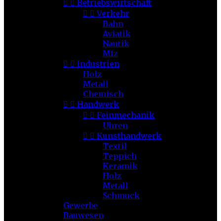


Betriebswirtschaft


Verkehr
Bahn
Aviatik
Nautik
Mfz


Industrien
Holz
Metall
Chemisch


Handwerk


Feinmechanik
Uhren


Kunsthandwerk
Textil
Teppich
Keramik
Holz
Metall
Schmuck
Gewerbe
Bauwesen