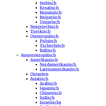
Serbisch
Kroatisch
Rumänisch
Bulgarisch
Ungarisch
Neugriechisch
Tuerkisch
Osteuropäisch
Polnisch
Tschechisch
Baltisch
Aussereuropäisch
Amerikanisch
Nordamerikanisch
Lateinamerikanisch
Ozeanien
Asiatisch
Arabisch
Japanisch
Chinesisch
Indisch
Israelische