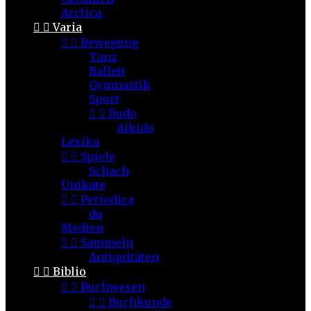
Arctica,


Varia


Bewegung
Tanz
Ballett
Gymnastik
Sport


Budo
Aikido
Lexika


Spiele
Schach
Unikate


Periodica
du
Medien


Sammeln
Antiquitäten


Biblio


Buchwesen


Buchkunde