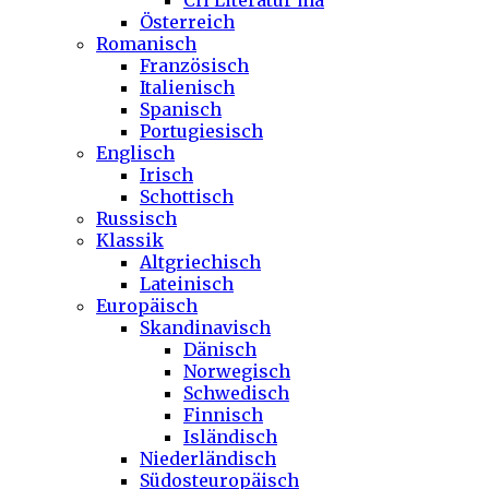
CH Literatur ma
Österreich
Romanisch
Französisch
Italienisch
Spanisch
Portugiesisch
Englisch
Irisch
Schottisch
Russisch
Klassik
Altgriechisch
Lateinisch
Europäisch
Skandinavisch
Dänisch
Norwegisch
Schwedisch
Finnisch
Isländisch
Niederländisch
Südosteuropäisch