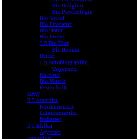
Bio Religion
Bio Psychologie
Bio Sozial
Bio Literatur
Bio Natur
Bio Kunst


Bio Hist
Bio Roman
Briefe


Autobiographie
Tagebuch
Nachruf
Bio Musik
Festschrift
GHW


Amerika
Nordamerika
Lateinamerika
Indianer


Afrika
Ägypten
Ozeanien