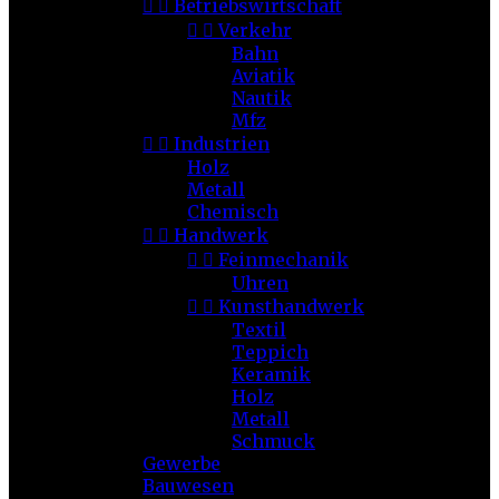


Betriebswirtschaft


Verkehr
Bahn
Aviatik
Nautik
Mfz


Industrien
Holz
Metall
Chemisch


Handwerk


Feinmechanik
Uhren


Kunsthandwerk
Textil
Teppich
Keramik
Holz
Metall
Schmuck
Gewerbe
Bauwesen