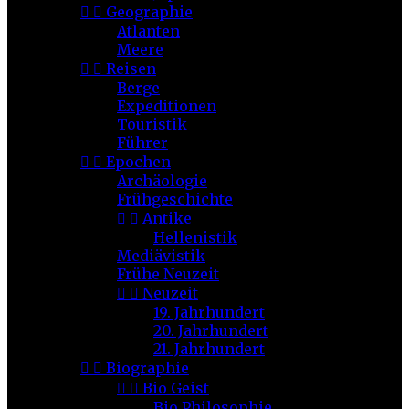


Geographie
Atlanten
Meere


Reisen
Berge
Expeditionen
Touristik
Führer


Epochen
Archäologie
Frühgeschichte


Antike
Hellenistik
Mediävistik
Frühe Neuzeit


Neuzeit
19. Jahrhundert
20. Jahrhundert
21. Jahrhundert


Biographie


Bio Geist
Bio Philosophie