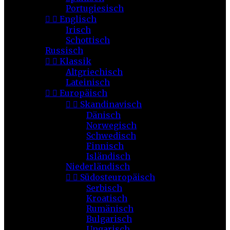
Portugiesisch


Englisch
Irisch
Schottisch
Russisch


Klassik
Altgriechisch
Lateinisch


Europäisch


Skandinavisch
Dänisch
Norwegisch
Schwedisch
Finnisch
Isländisch
Niederländisch


Südosteuropäisch
Serbisch
Kroatisch
Rumänisch
Bulgarisch
Ungarisch