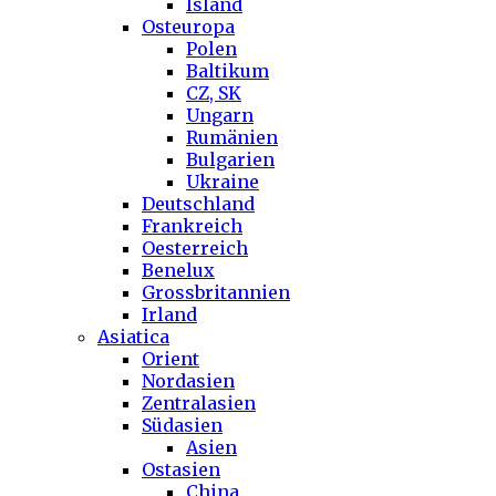
Island
Osteuropa
Polen
Baltikum
CZ, SK
Ungarn
Rumänien
Bulgarien
Ukraine
Deutschland
Frankreich
Oesterreich
Benelux
Grossbritannien
Irland
Asiatica
Orient
Nordasien
Zentralasien
Südasien
Asien
Ostasien
China