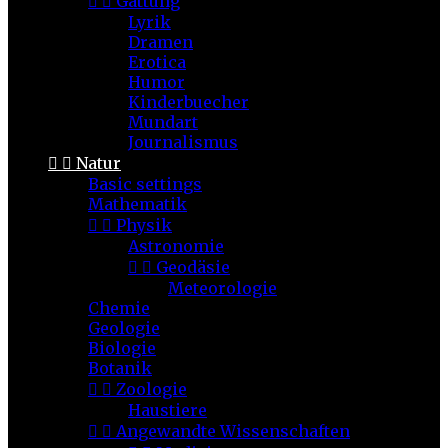


Gattung
Lyrik
Dramen
Erotica
Humor
Kinderbuecher
Mundart
Journalismus


Natur
Basic settings
Mathematik


Physik
Astronomie


Geodäsie
Meteorologie
Chemie
Geologie
Biologie
Botanik


Zoologie
Haustiere


Angewandte Wissenschaften