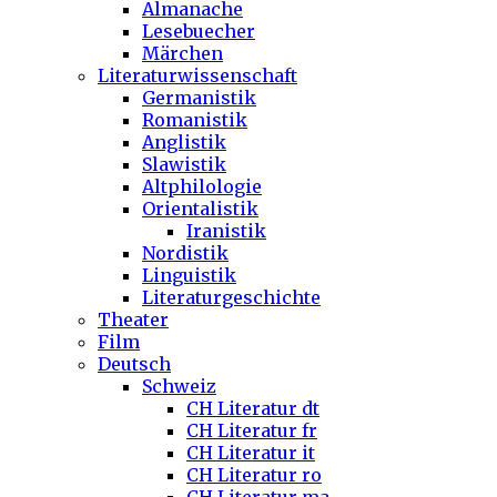
Almanache
Lesebuecher
Märchen
Literaturwissenschaft
Germanistik
Romanistik
Anglistik
Slawistik
Altphilologie
Orientalistik
Iranistik
Nordistik
Linguistik
Literaturgeschichte
Theater
Film
Deutsch
Schweiz
CH Literatur dt
CH Literatur fr
CH Literatur it
CH Literatur ro