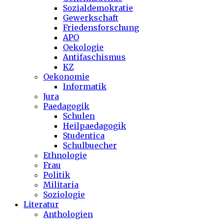
Sozialdemokratie
Gewerkschaft
Friedensforschung
APO
Oekologie
Antifaschismus
KZ
Oekonomie
Informatik
Jura
Paedagogik
Schulen
Heilpaedagogik
Studentica
Schulbuecher
Ethnologie
Frau
Politik
Militaria
Soziologie
Literatur
Anthologien