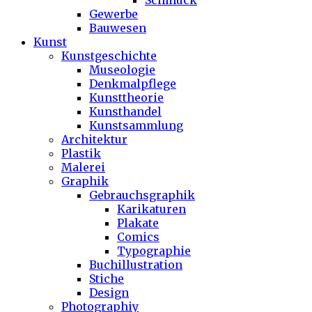
Schmuck
Gewerbe
Bauwesen
Kunst
Kunstgeschichte
Museologie
Denkmalpflege
Kunsttheorie
Kunsthandel
Kunstsammlung
Architektur
Plastik
Malerei
Graphik
Gebrauchsgraphik
Karikaturen
Plakate
Comics
Typographie
Buchillustration
Stiche
Design
Photographiy