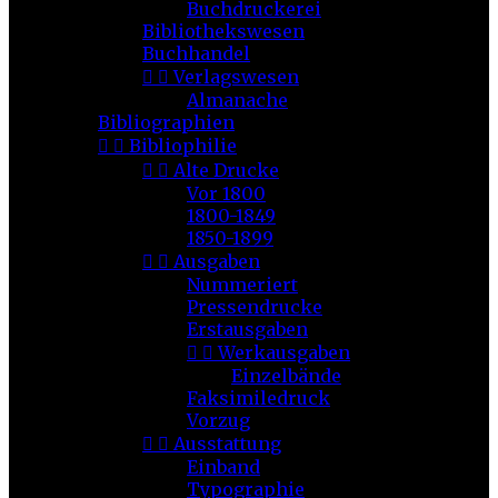
Buchdruckerei
Bibliothekswesen
Buchhandel


Verlagswesen
Almanache
Bibliographien


Bibliophilie


Alte Drucke
Vor 1800
1800-1849
1850-1899


Ausgaben
Nummeriert
Pressendrucke
Erstausgaben


Werkausgaben
Einzelbände
Faksimiledruck
Vorzug


Ausstattung
Einband
Typographie