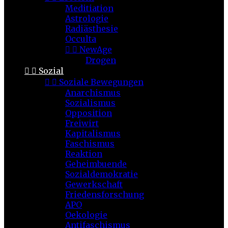
Meditiation
Astrologie
Radiästhesie
Occulta


NewAge
Drogen


Sozial


Soziale Bewegungen
Anarchismus
Sozialismus
Opposition
Freiwirt
Kapitalismus
Faschismus
Reaktion
Geheimbuende
Sozialdemokratie
Gewerkschaft
Friedensforschung
APO
Oekologie
Antifaschismus