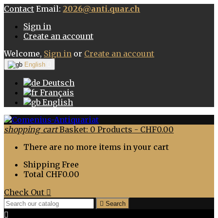
Contact
Email:
2026@anti.quar.ch
Sign in
Create an account
Welcome,
Sign in
or
Create an account
English

Deutsch
Français
English
shopping_cart
Basket:
0
Products - CHF0.00
There are no more items in your cart
Shipping
Free
Total
CHF0.00
Check Out


Search
