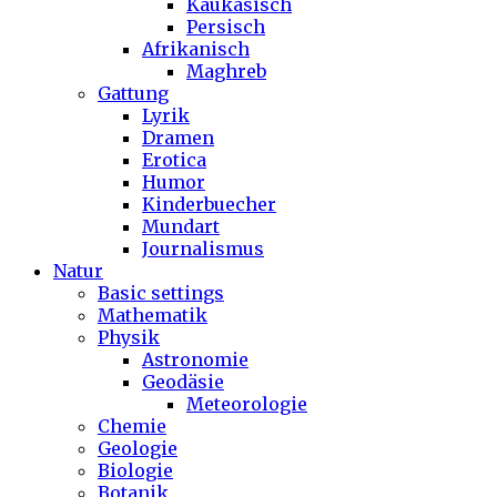
Kaukasisch
Persisch
Afrikanisch
Maghreb
Gattung
Lyrik
Dramen
Erotica
Humor
Kinderbuecher
Mundart
Journalismus
Natur
Basic settings
Mathematik
Physik
Astronomie
Geodäsie
Meteorologie
Chemie
Geologie
Biologie
Botanik