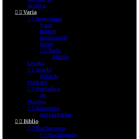
Arctica,


Varia


Bewegung
Tanz
Ballett
Gymnastik
Sport


Budo
Aikido
Lexika


Spiele
Schach
Unikate


Periodica
du
Medien


Sammeln
Antiquitäten


Biblio


Buchwesen


Buchkunde