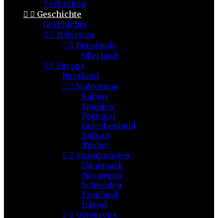
Techniken


Geschichte
Geschichte


Helvetica


Bernensia
Oberland


Europa
Russland


Südeuropa
Italien
Spanien
Portugal
Griechenland
Balkan
Türkei


Skandinavien
Dänemark
Norwegen
Schweden
Finnland
Island


Osteuropa