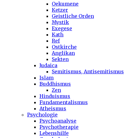
Oekumene
Ketzer
Geistliche Orden
Mystik
Exegese
Kath
Ref
Ostkirche
Anglikan
Sekten
Judaica
Semitismus, Antisemitismus
Islam
Buddhismus
Zen
Hinduismus
Fundamentalismus
Atheismus
Psychologie
Psychoanalyse
Psychotherapie
Lebenshilfe