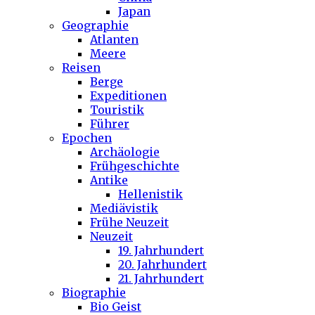
Japan
Geographie
Atlanten
Meere
Reisen
Berge
Expeditionen
Touristik
Führer
Epochen
Archäologie
Frühgeschichte
Antike
Hellenistik
Mediävistik
Frühe Neuzeit
Neuzeit
19. Jahrhundert
20. Jahrhundert
21. Jahrhundert
Biographie
Bio Geist