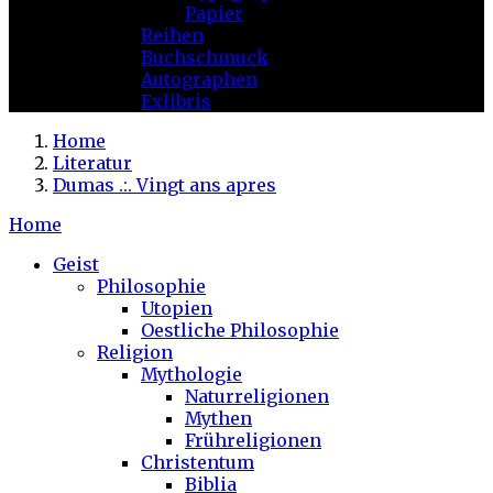
Papier
Reihen
Buchschmuck
Autographen
Exlibris
Home
Literatur
Dumas .:. Vingt ans apres
Home
Geist
Philosophie
Utopien
Oestliche Philosophie
Religion
Mythologie
Naturreligionen
Mythen
Frühreligionen
Christentum
Biblia