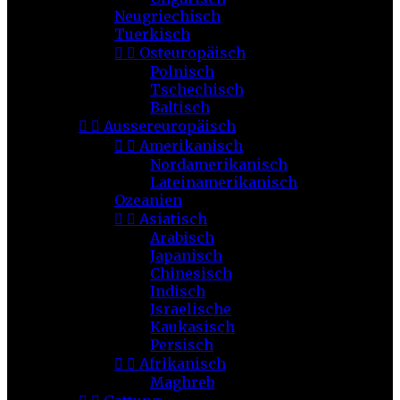
Neugriechisch
Tuerkisch


Osteuropäisch
Polnisch
Tschechisch
Baltisch


Aussereuropäisch


Amerikanisch
Nordamerikanisch
Lateinamerikanisch
Ozeanien


Asiatisch
Arabisch
Japanisch
Chinesisch
Indisch
Israelische
Kaukasisch
Persisch


Afrikanisch
Maghreb