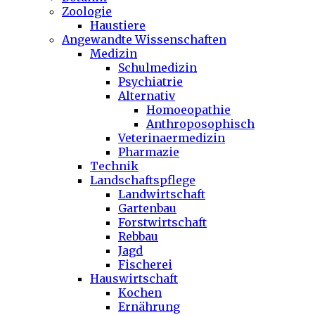
Zoologie
Haustiere
Angewandte Wissenschaften
Medizin
Schulmedizin
Psychiatrie
Alternativ
Homoeopathie
Anthroposophisch
Veterinaermedizin
Pharmazie
Technik
Landschaftspflege
Landwirtschaft
Gartenbau
Forstwirtschaft
Rebbau
Jagd
Fischerei
Hauswirtschaft
Kochen
Ernährung