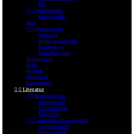
KZ


Oekonomie
Informatik
Jura


Paedagogik
Schulen
Heilpaedagogik
Studentica
Schulbuecher
Ethnologie
Frau
Politik
Militaria
Soziologie


Literatur


Anthologien
Almanache
Lesebuecher
Märchen


Literaturwissenschaft
Germanistik
Romanistik