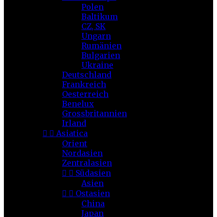
Polen
Baltikum
CZ, SK
Ungarn
Rumänien
Bulgarien
Ukraine
Deutschland
Frankreich
Oesterreich
Benelux
Grossbritannien
Irland


Asiatica
Orient
Nordasien
Zentralasien


Südasien
Asien


Ostasien
China
Japan