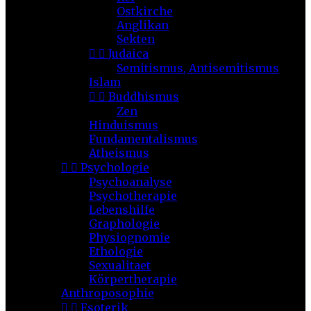
Ostkirche
Anglikan
Sekten


Judaica
Semitismus, Antisemitismus
Islam


Buddhismus
Zen
Hinduismus
Fundamentalismus
Atheismus


Psychologie
Psychoanalyse
Psychotherapie
Lebenshilfe
Graphologie
Physiognomie
Ethologie
Sexualitaet
Körpertherapie
Anthroposophie


Esoterik