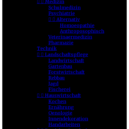


Medizin
Schulmedizin
Psychiatrie


Alternativ
Homoeopathie
Anthroposophisch
Veterinaermedizin
Pharmazie
Technik


Landschaftspflege
Landwirtschaft
Gartenbau
Forstwirtschaft
Rebbau
Jagd
Fischerei


Hauswirtschaft
Kochen
Ernährung
Oenologie
Innendekoration
Handarbeiten