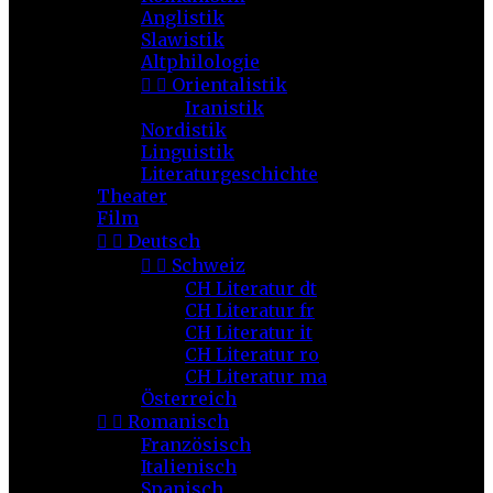
Anglistik
Slawistik
Altphilologie


Orientalistik
Iranistik
Nordistik
Linguistik
Literaturgeschichte
Theater
Film


Deutsch


Schweiz
CH Literatur dt
CH Literatur fr
CH Literatur it
CH Literatur ro
CH Literatur ma
Österreich


Romanisch
Französisch
Italienisch
Spanisch