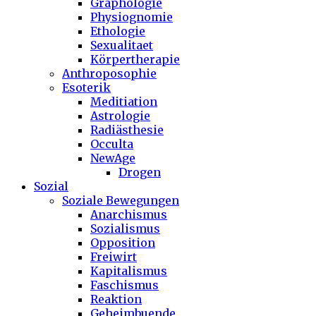
Graphologie
Physiognomie
Ethologie
Sexualitaet
Körpertherapie
Anthroposophie
Esoterik
Meditiation
Astrologie
Radiästhesie
Occulta
NewAge
Drogen
Sozial
Soziale Bewegungen
Anarchismus
Sozialismus
Opposition
Freiwirt
Kapitalismus
Faschismus
Reaktion
Geheimbuende