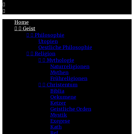


Home


Geist


Philosophie
Utopien
Oestliche Philosophie


Religion


Mythologie
Naturreligionen
Mythen
Frühreligionen


Christentum
Biblia
Oekumene
Ketzer
Geistliche Orden
Mystik
Exegese
Kath
Ref