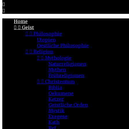


Home


Geist


Philosophie
Utopien
Oestliche Philosophie


Religion


Mythologie
Naturreligionen
Mythen
Frühreligionen


Christentum
Biblia
Oekumene
Ketzer
Geistliche Orden
Mystik
Exegese
Kath
Ref