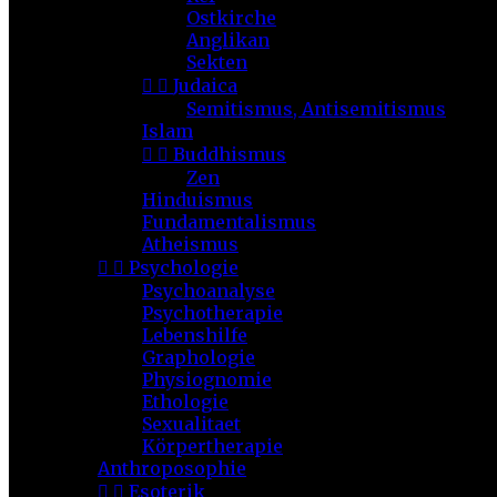
Ostkirche
Anglikan
Sekten


Judaica
Semitismus, Antisemitismus
Islam


Buddhismus
Zen
Hinduismus
Fundamentalismus
Atheismus


Psychologie
Psychoanalyse
Psychotherapie
Lebenshilfe
Graphologie
Physiognomie
Ethologie
Sexualitaet
Körpertherapie
Anthroposophie


Esoterik