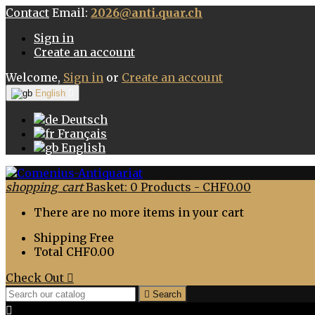
Contact
Email:
2026@anti.quar.ch
Sign in
Create an account
Welcome,
Sign in
or
Create an account
English

Deutsch
Français
English
shopping_cart
Basket:
0
Products - CHF0.00
There are no more items in your cart
Shipping
Free
Total
CHF0.00
Check Out


Search
