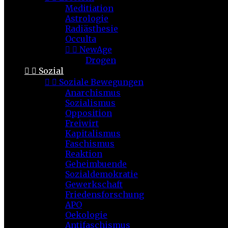
Meditiation
Astrologie
Radiästhesie
Occulta


NewAge
Drogen


Sozial


Soziale Bewegungen
Anarchismus
Sozialismus
Opposition
Freiwirt
Kapitalismus
Faschismus
Reaktion
Geheimbuende
Sozialdemokratie
Gewerkschaft
Friedensforschung
APO
Oekologie
Antifaschismus