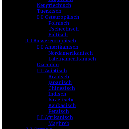
Neugriechisch
Tuerkisch


Osteuropäisch
Polnisch
Tschechisch
Baltisch


Aussereuropäisch


Amerikanisch
Nordamerikanisch
Lateinamerikanisch
Ozeanien


Asiatisch
Arabisch
Japanisch
Chinesisch
Indisch
Israelische
Kaukasisch
Persisch


Afrikanisch
Maghreb