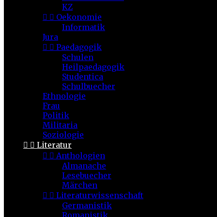
KZ


Oekonomie
Informatik
Jura


Paedagogik
Schulen
Heilpaedagogik
Studentica
Schulbuecher
Ethnologie
Frau
Politik
Militaria
Soziologie


Literatur


Anthologien
Almanache
Lesebuecher
Märchen


Literaturwissenschaft
Germanistik
Romanistik