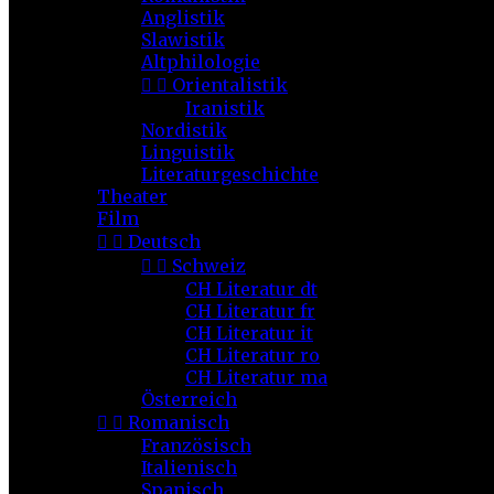
Anglistik
Slawistik
Altphilologie


Orientalistik
Iranistik
Nordistik
Linguistik
Literaturgeschichte
Theater
Film


Deutsch


Schweiz
CH Literatur dt
CH Literatur fr
CH Literatur it
CH Literatur ro
CH Literatur ma
Österreich


Romanisch
Französisch
Italienisch
Spanisch