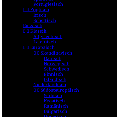
Portugiesisch


Englisch
Irisch
Schottisch
Russisch


Klassik
Altgriechisch
Lateinisch


Europäisch


Skandinavisch
Dänisch
Norwegisch
Schwedisch
Finnisch
Isländisch
Niederländisch


Südosteuropäisch
Serbisch
Kroatisch
Rumänisch
Bulgarisch
Ungarisch