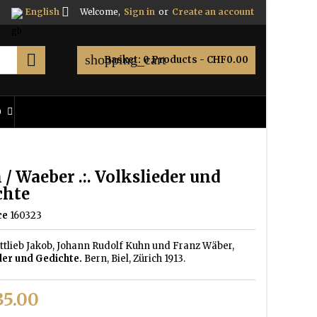

English
Welcome,
Sign in
or
Create an account

shopping_cart
Basket:
0
Products - CHF0.00
O
/ Waeber .:. Volkslieder und
chte
ce
160323
ttlieb Jakob, Johann Rudolf Kuhn und Franz Wäber,
der und Gedichte.
Bern, Biel, Zürich 1913.
5.00