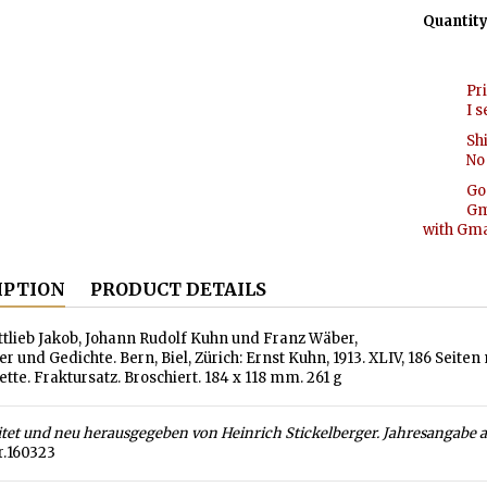
Quantit
Pr
I s
Sh
No 
Go
Gm
with Gmai
IPTION
PRODUCT DETAILS
ttlieb Jakob, Johann Rudolf Kuhn und Franz Wäber,
er und Gedichte. Bern, Biel, Zürich: Ernst Kuhn, 1913. XLIV, 186 Seite
ette. Fraktursatz. Broschiert. 184 x 118 mm. 261 g
itet und neu herausgegeben von Heinrich Stickelberger. Jahresangabe au
r.160323