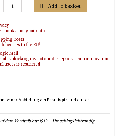

Add to basket
y
ivacy
ell books, not your data
ipping Costs
deliveries to the EU!
ogle Mail
ail is blocking my automatic replies - communication
l users is restricted
n mit einer Abbildung als Frontispiz und einter
f dem Vortitelblatt: 1912. - Umschlag lichtrandig.