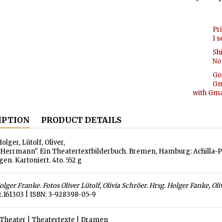
Pr
I s
Sh
No 
Go
Gm
with Gmai
IPTION
PRODUCT DETAILS
olger, Lütolf, Oliver,
Herrmann". Ein Theatertextbilderbuch. Bremen, Hamburg: Achilla-Pr
en. Kartoniert. 4to. 552 g
lger Franke. Fotos Oliver Lütolf, Olivia Schröer. Hrsg. Holger Fanke, Oliv
r.161303 | ISBN: 3-928398-05-9
Theater
|
Theatertexte
|
Dramen