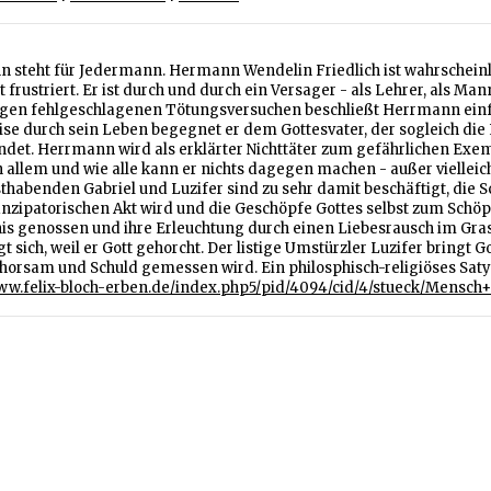
 steht für Jedermann. Hermann Wendelin Friedlich ist wahrscheinlic
t frustriert. Er ist durch und durch ein Versager - als Lehrer, als Ma
igen fehlgeschlagenen Tötungsversuchen beschließt Herrmann einfac
se durch sein Leben begegnet er dem Gottesvater, der sogleich die 
det. Herrmann wird als erklärter Nichttäter zum gefährlichen Exemp
 allem und wie alle kann er nichts dagegen machen - außer vielleic
thabenden Gabriel und Luzifer sind zu sehr damit beschäftigt, die 
zipatorischen Akt wird und die Geschöpfe Gottes selbst zum Schö
is genossen und ihre Erleuchtung durch einen Liebesrausch im Gra
t sich, weil er Gott gehorcht. Der listige Umstürzler Luzifer bringt
ehorsam und Schuld gemessen wird. Ein philosphisch-religiöses Saty
www.felix-bloch-erben.de/index.php5/pid/4094/cid/4/stueck/Mensch