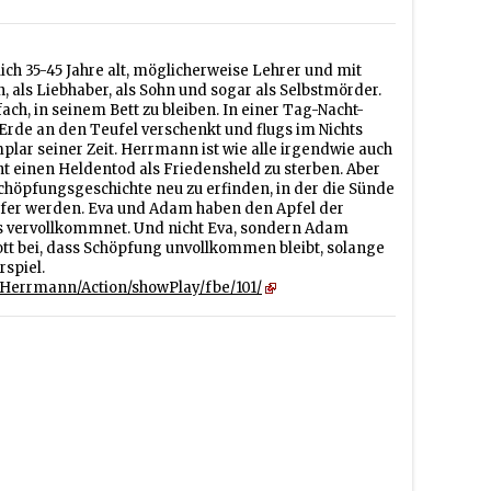
h 35-45 Jahre alt, möglicherweise Lehrer und mit
nn, als Liebhaber, als Sohn und sogar als Selbstmörder.
h, in seinem Bett zu bleiben. In einer Tag-Nacht-
Erde an den Teufel verschenkt und flugs im Nichts
lar seiner Zeit. Herrmann ist wie alle irgendwie auch
ht einen Heldentod als Friedensheld zu sterben. Aber
Schöpfungsgeschichte neu zu erfinden, in der die Sünde
pfer werden. Eva und Adam haben den Apfel der
s vervollkommnet. Und nicht Eva, sondern Adam
 Gott bei, dass Schöpfung unvollkommen bleibt, solange
rspiel.
+Herrmann/Action/showPlay/fbe/101/