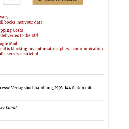
ivacy
ell books, not your data
ipping Costs
deliveries to the EU!
ogle Mail
ail is blocking my automatic replies - communication
l users is restricted
esse Verlagsbuchhandlung, 1993. 144 Seiten mit
er Lütolf.