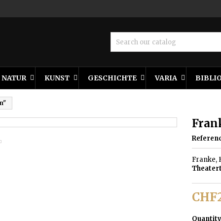
NATUR
KUNST
GESCHICHTE
VARIA
BIBLI
n"
Fran
Referen
Franke, H
Theater
CHF2
Quantit