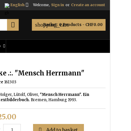

English
Welcome,
Sign in
or
Create an account

shopping_cart
Basket:
0
Products - CHF0.00
O
ke .:. "Mensch Herrmann"
ce
161303
olger, Lütolf, Oliver,
"Mensch Herrmann". Ein
textbilderbuch.
Bremen, Hamburg 1993.
5.00

Add to basket
y