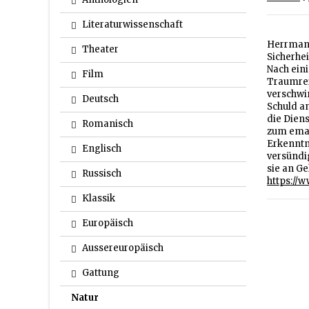
Literaturwissenschaft
Herrmann
Theater
Sicherhei
Nach ein
Film
Traumrei
verschwin
Deutsch
Schuld an
die Diens
Romanisch
zum eman
Erkenntn
Englisch
versündig
sie an G
Russisch
https://
Klassik
Europäisch
Aussereuropäisch
Gattung
Natur