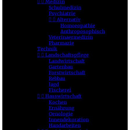


Medizin
Schulmedizin
Psychiatrie


Alternativ
Homoeopathie
Anthroposophisch
Veterinaermedizin
Pharmazie
Technik


Landschaftspflege
Landwirtschaft
Gartenbau
Forstwirtschaft
Rebbau
Jagd
Fischerei


Hauswirtschaft
Kochen
Ernährung
Oenologie
Innendekoration
Handarbeiten