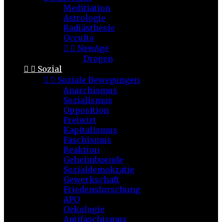
Meditiation
Astrologie
Radiästhesie
Occulta


NewAge
Drogen


Sozial


Soziale Bewegungen
Anarchismus
Sozialismus
Opposition
Freiwirt
Kapitalismus
Faschismus
Reaktion
Geheimbuende
Sozialdemokratie
Gewerkschaft
Friedensforschung
APO
Oekologie
Antifaschismus