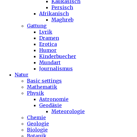
Kaukasisch
Persisch
Afrikanisch
Maghreb
Gattung
Lyrik
Dramen
Erotica
Humor
Kinderbuecher
Mundart
Journalismus
Natur
Basic settings
Mathematik
Physik
Astronomie
Geodäsie
Meteorologie
Chemie
Geologie
Biologie
Botanik