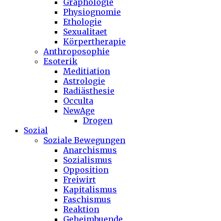
Graphologie
Physiognomie
Ethologie
Sexualitaet
Körpertherapie
Anthroposophie
Esoterik
Meditiation
Astrologie
Radiästhesie
Occulta
NewAge
Drogen
Sozial
Soziale Bewegungen
Anarchismus
Sozialismus
Opposition
Freiwirt
Kapitalismus
Faschismus
Reaktion
Geheimbuende