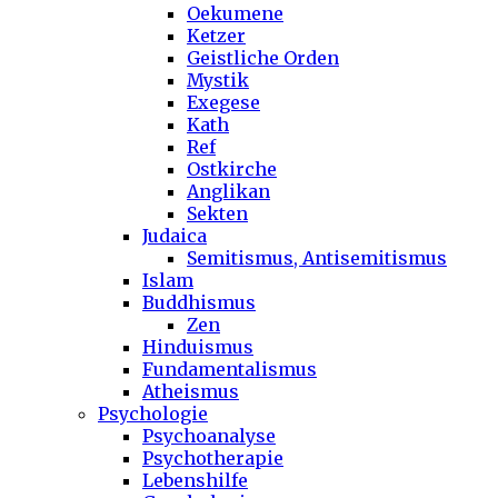
Oekumene
Ketzer
Geistliche Orden
Mystik
Exegese
Kath
Ref
Ostkirche
Anglikan
Sekten
Judaica
Semitismus, Antisemitismus
Islam
Buddhismus
Zen
Hinduismus
Fundamentalismus
Atheismus
Psychologie
Psychoanalyse
Psychotherapie
Lebenshilfe