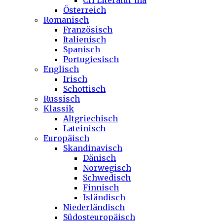
CH Literatur ma
Österreich
Romanisch
Französisch
Italienisch
Spanisch
Portugiesisch
Englisch
Irisch
Schottisch
Russisch
Klassik
Altgriechisch
Lateinisch
Europäisch
Skandinavisch
Dänisch
Norwegisch
Schwedisch
Finnisch
Isländisch
Niederländisch
Südosteuropäisch