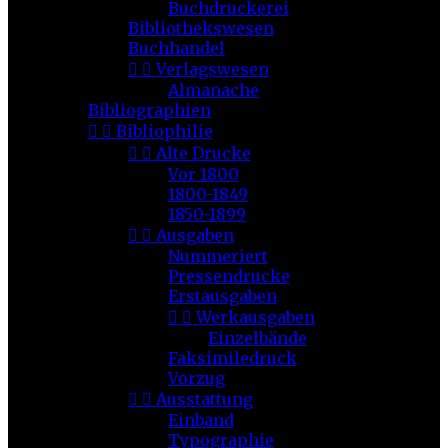
Buchdruckerei
Bibliothekswesen
Buchhandel


Verlagswesen
Almanache
Bibliographien


Bibliophilie


Alte Drucke
Vor 1800
1800-1849
1850-1899


Ausgaben
Nummeriert
Pressendrucke
Erstausgaben


Werkausgaben
Einzelbände
Faksimiledruck
Vorzug


Ausstattung
Einband
Typographie