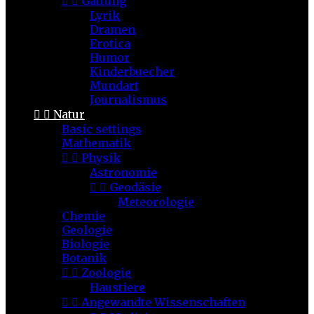


Gattung
Lyrik
Dramen
Erotica
Humor
Kinderbuecher
Mundart
Journalismus


Natur
Basic settings
Mathematik


Physik
Astronomie


Geodäsie
Meteorologie
Chemie
Geologie
Biologie
Botanik


Zoologie
Haustiere


Angewandte Wissenschaften