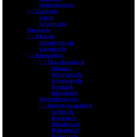
Portugiesisch


Englisch
Irisch
Schottisch
Russisch


Klassik
Altgriechisch
Lateinisch


Europäisch


Skandinavisch
Dänisch
Norwegisch
Schwedisch
Finnisch
Isländisch
Niederländisch


Südosteuropäisch
Serbisch
Kroatisch
Rumänisch
Bulgarisch
Ungarisch