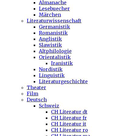
Almanache
Lesebuecher
Märchen
Literaturwissenschaft
Germanistik
Romanistik
Anglistik
Slawistik
Altphilologie
Orientalistik
Iranistik
Nordistik
Linguistik
Literaturgeschichte
Theater
Film
Deutsch
Schweiz
CH Literatur dt
CH Literatur fr
CH Literatur it
CH Literatur ro