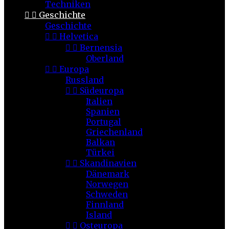
Techniken


Geschichte
Geschichte


Helvetica


Bernensia
Oberland


Europa
Russland


Südeuropa
Italien
Spanien
Portugal
Griechenland
Balkan
Türkei


Skandinavien
Dänemark
Norwegen
Schweden
Finnland
Island


Osteuropa