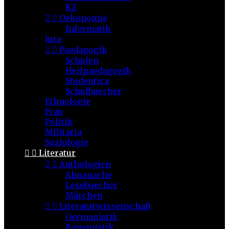
KZ


Oekonomie
Informatik
Jura


Paedagogik
Schulen
Heilpaedagogik
Studentica
Schulbuecher
Ethnologie
Frau
Politik
Militaria
Soziologie


Literatur


Anthologien
Almanache
Lesebuecher
Märchen


Literaturwissenschaft
Germanistik
Romanistik