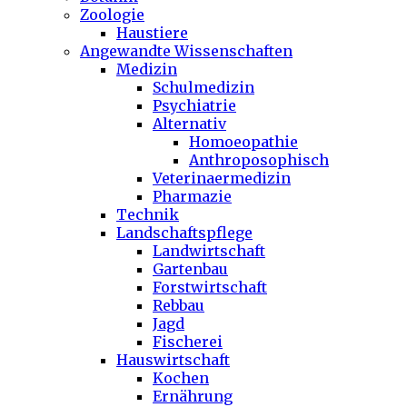
Zoologie
Haustiere
Angewandte Wissenschaften
Medizin
Schulmedizin
Psychiatrie
Alternativ
Homoeopathie
Anthroposophisch
Veterinaermedizin
Pharmazie
Technik
Landschaftspflege
Landwirtschaft
Gartenbau
Forstwirtschaft
Rebbau
Jagd
Fischerei
Hauswirtschaft
Kochen
Ernährung