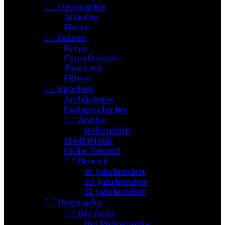


Geographie
Atlanten
Meere


Reisen
Berge
Expeditionen
Touristik
Führer


Epochen
Archäologie
Frühgeschichte


Antike
Hellenistik
Mediävistik
Frühe Neuzeit


Neuzeit
19. Jahrhundert
20. Jahrhundert
21. Jahrhundert


Biographie


Bio Geist
Bio Philosophie