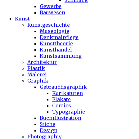
Schmuck
Gewerbe
Bauwesen
Kunst
Kunstgeschichte
Museologie
Denkmalpflege
Kunsttheorie
Kunsthandel
Kunstsammlung
Architektur
Plastik
Malerei
Graphik
Gebrauchsgraphik
Karikaturen
Plakate
Comics
Typographie
Buchillustration
Stiche
Design
Photographiy