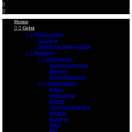


Home


Geist


Philosophie
Utopien
Oestliche Philosophie


Religion


Mythologie
Naturreligionen
Mythen
Frühreligionen


Christentum
Biblia
Oekumene
Ketzer
Geistliche Orden
Mystik
Exegese
Kath
Ref