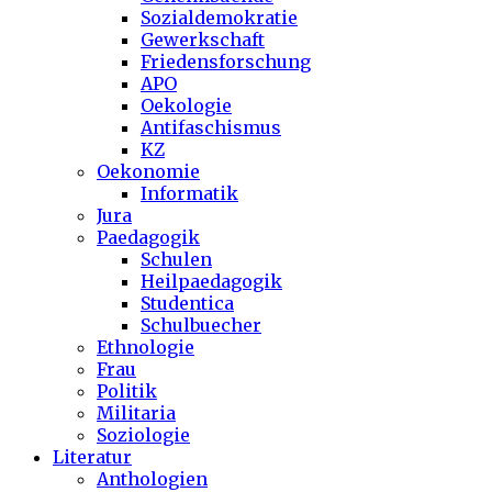
Sozialdemokratie
Gewerkschaft
Friedensforschung
APO
Oekologie
Antifaschismus
KZ
Oekonomie
Informatik
Jura
Paedagogik
Schulen
Heilpaedagogik
Studentica
Schulbuecher
Ethnologie
Frau
Politik
Militaria
Soziologie
Literatur
Anthologien