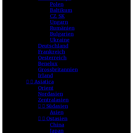
Polen
Baltikum
CZ, SK
Ungarn
Rumänien
Bulgarien
Ukraine
Deutschland
Frankreich
Oesterreich
Benelux
Grossbritannien
Irland


Asiatica
Orient
Nordasien
Zentralasien


Südasien
Asien


Ostasien
China
Japan