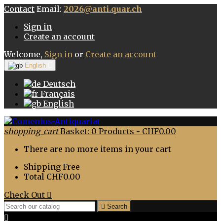
Contact
Email:
2026@anti.quar.ch
Sign in
Create an account
Welcome,
Sign in
or
Create an account
English

Deutsch
Français
English
shopping_cart
Basket:
0
Products - CHF0.00
There are no more items in your cart
Shipping
Free
Total
CHF0.00
Check Out


Search
