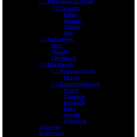


Betriebswirtschaft


Verkehr
Bahn
Aviatik
Nautik
Mfz


Industrien
Holz
Metall
Chemisch


Handwerk


Feinmechanik
Uhren


Kunsthandwerk
Textil
Teppich
Keramik
Holz
Metall
Schmuck
Gewerbe
Bauwesen