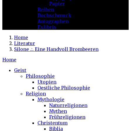
Papier
Reihen
Buchschmuck
Autographen
Exlibris
Home
Literatur
Silone .:. Eine Handvoll Brombeeren
Home
Geist
Philosophie
Utopien
Oestliche Philosophie
Religion
Mythologie
Naturreligionen
Mythen
Frühreligionen
Christentum
Biblia