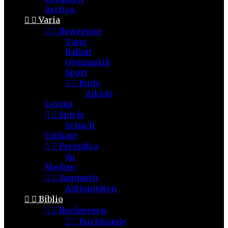
Arctica,


Varia


Bewegung
Tanz
Ballett
Gymnastik
Sport


Budo
Aikido
Lexika


Spiele
Schach
Unikate


Periodica
du
Medien


Sammeln
Antiquitäten


Biblio


Buchwesen


Buchkunde