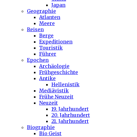
Japan
Geographie
Atlanten
Meere
Reisen
Berge
Expeditionen
Touristik
Führer
Epochen
Archäologie
Frühgeschichte
Antike
Hellenistik
Mediävistik
Frühe Neuzeit
Neuzeit
19. Jahrhundert
20. Jahrhundert
21. Jahrhundert
Biographie
Bio Geist