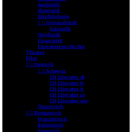
Anglistik
Slawistik
Altphilologie


Orientalistik
Iranistik
Nordistik
Linguistik
Literaturgeschichte
Theater
Film


Deutsch


Schweiz
CH Literatur dt
CH Literatur fr
CH Literatur it
CH Literatur ro
CH Literatur ma
Österreich


Romanisch
Französisch
Italienisch
Spanisch