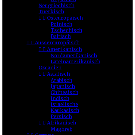
Neugriechisch
Tuerkisch


Osteuropäisch
Polnisch
Tschechisch
Baltisch


Aussereuropäisch


Amerikanisch
Nordamerikanisch
Lateinamerikanisch
Ozeanien


Asiatisch
Arabisch
Japanisch
Chinesisch
Indisch
Israelische
Kaukasisch
Persisch


Afrikanisch
Maghreb