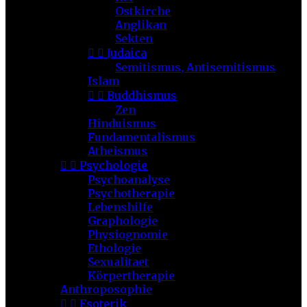
Ostkirche
Anglikan
Sekten


Judaica
Semitismus, Antisemitismus
Islam


Buddhismus
Zen
Hinduismus
Fundamentalismus
Atheismus


Psychologie
Psychoanalyse
Psychotherapie
Lebenshilfe
Graphologie
Physiognomie
Ethologie
Sexualitaet
Körpertherapie
Anthroposophie


Esoterik