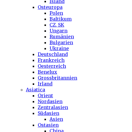
Island
Osteuropa
Polen
Baltikum
CZ, SK
Ungarn
Rumänien
Bulgarien
Ukraine
Deutschland
Frankreich
Oesterreich
Benelux
Grossbritannien
Irland
Asiatica
Orient
Nordasien
Zentralasien
Südasien
Asien
Ostasien
China