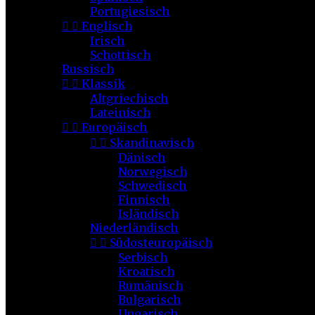
Portugiesisch


Englisch
Irisch
Schottisch
Russisch


Klassik
Altgriechisch
Lateinisch


Europäisch


Skandinavisch
Dänisch
Norwegisch
Schwedisch
Finnisch
Isländisch
Niederländisch


Südosteuropäisch
Serbisch
Kroatisch
Rumänisch
Bulgarisch
Ungarisch