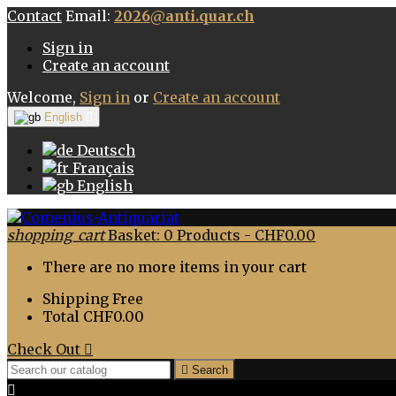
Contact
Email:
2026@anti.quar.ch
Sign in
Create an account
Welcome,
Sign in
or
Create an account
English

Deutsch
Français
English
shopping_cart
Basket:
0
Products - CHF0.00
There are no more items in your cart
Shipping
Free
Total
CHF0.00
Check Out


Search
