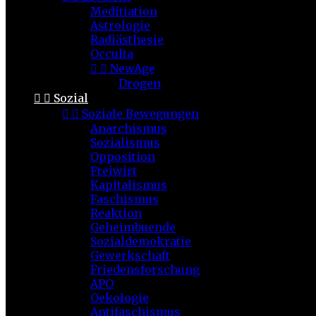
Meditiation
Astrologie
Radiästhesie
Occulta


NewAge
Drogen


Sozial


Soziale Bewegungen
Anarchismus
Sozialismus
Opposition
Freiwirt
Kapitalismus
Faschismus
Reaktion
Geheimbuende
Sozialdemokratie
Gewerkschaft
Friedensforschung
APO
Oekologie
Antifaschismus