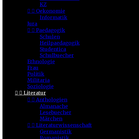
KZ


Oekonomie
Informatik
Jura


Paedagogik
Schulen
Heilpaedagogik
Studentica
Schulbuecher
Ethnologie
Frau
Politik
Militaria
Soziologie


Literatur


Anthologien
Almanache
Lesebuecher
Märchen


Literaturwissenschaft
Germanistik
Romanistik