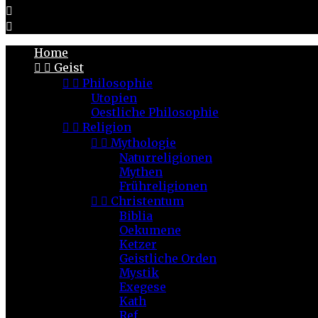


Home


Geist


Philosophie
Utopien
Oestliche Philosophie


Religion


Mythologie
Naturreligionen
Mythen
Frühreligionen


Christentum
Biblia
Oekumene
Ketzer
Geistliche Orden
Mystik
Exegese
Kath
Ref