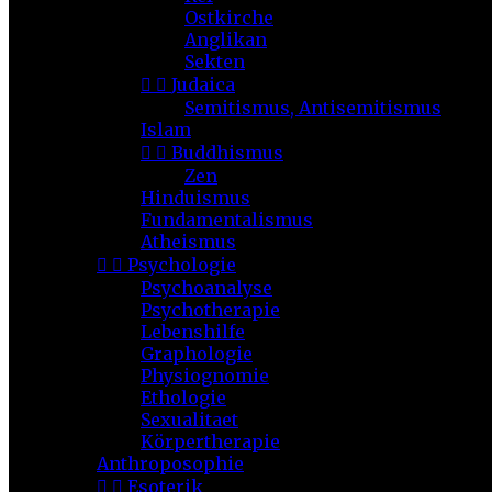
Ostkirche
Anglikan
Sekten


Judaica
Semitismus, Antisemitismus
Islam


Buddhismus
Zen
Hinduismus
Fundamentalismus
Atheismus


Psychologie
Psychoanalyse
Psychotherapie
Lebenshilfe
Graphologie
Physiognomie
Ethologie
Sexualitaet
Körpertherapie
Anthroposophie


Esoterik