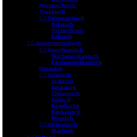
Neugriechisch
Tuerkisch


Osteuropäisch
Polnisch
Tschechisch
Baltisch


Aussereuropäisch


Amerikanisch
Nordamerikanisch
Lateinamerikanisch
Ozeanien


Asiatisch
Arabisch
Japanisch
Chinesisch
Indisch
Israelische
Kaukasisch
Persisch


Afrikanisch
Maghreb