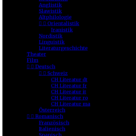
Anglistik
Slawistik
Altphilologie


Orientalistik
Iranistik
Nordistik
Linguistik
Literaturgeschichte
Theater
Film


Deutsch


Schweiz
CH Literatur dt
CH Literatur fr
CH Literatur it
CH Literatur ro
CH Literatur ma
Österreich


Romanisch
Französisch
Italienisch
Spanisch