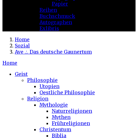
Papier
Reihen
Buchschmuck
Autographen
Exlibris
Home
Sozial
Ave .:. Das deutsche Gaunertum
Home
Geist
Philosophie
Utopien
Oestliche Philosophie
Religion
Mythologie
Naturreligionen
Mythen
Frühreligionen
Christentum
Biblia