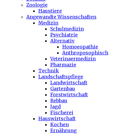
Zoologie
Haustiere
Angewandte Wissenschaften
Medizin
Schulmedizin
Psychiatrie
Alternativ
Homoeopathie
Anthroposophisch
Veterinaermedizin
Pharmazie
Technik
Landschaftspflege
Landwirtschaft
Gartenbau
Forstwirtschaft
Rebbau
Jagd
Fischerei
Hauswirtschaft
Kochen
Ernährung