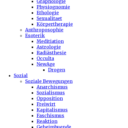
Graphologie
Physiognomie
Ethologie
Sexualitaet
Körpertherapie
Anthroposophie
Esoterik
Meditiation
Astrologie
Radiästhesie
Occulta
NewAge
Drogen
Sozial
Soziale Bewegungen
Anarchismus
Sozialismus
Opposition
Freiwirt
Kapitalismus
Faschismus
Reaktion
Geheimbuende