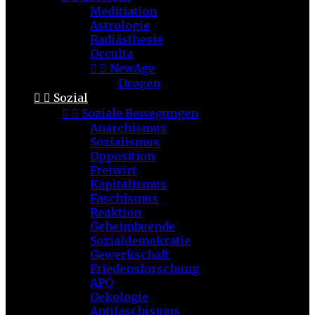
Meditiation
Astrologie
Radiästhesie
Occulta


NewAge
Drogen


Sozial


Soziale Bewegungen
Anarchismus
Sozialismus
Opposition
Freiwirt
Kapitalismus
Faschismus
Reaktion
Geheimbuende
Sozialdemokratie
Gewerkschaft
Friedensforschung
APO
Oekologie
Antifaschismus