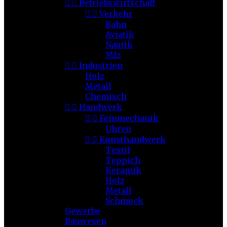


Betriebswirtschaft


Verkehr
Bahn
Aviatik
Nautik
Mfz


Industrien
Holz
Metall
Chemisch


Handwerk


Feinmechanik
Uhren


Kunsthandwerk
Textil
Teppich
Keramik
Holz
Metall
Schmuck
Gewerbe
Bauwesen