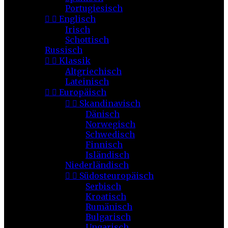
Portugiesisch


Englisch
Irisch
Schottisch
Russisch


Klassik
Altgriechisch
Lateinisch


Europäisch


Skandinavisch
Dänisch
Norwegisch
Schwedisch
Finnisch
Isländisch
Niederländisch


Südosteuropäisch
Serbisch
Kroatisch
Rumänisch
Bulgarisch
Ungarisch