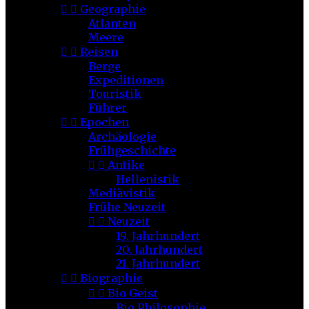


Geographie
Atlanten
Meere


Reisen
Berge
Expeditionen
Touristik
Führer


Epochen
Archäologie
Frühgeschichte


Antike
Hellenistik
Mediävistik
Frühe Neuzeit


Neuzeit
19. Jahrhundert
20. Jahrhundert
21. Jahrhundert


Biographie


Bio Geist
Bio Philosophie