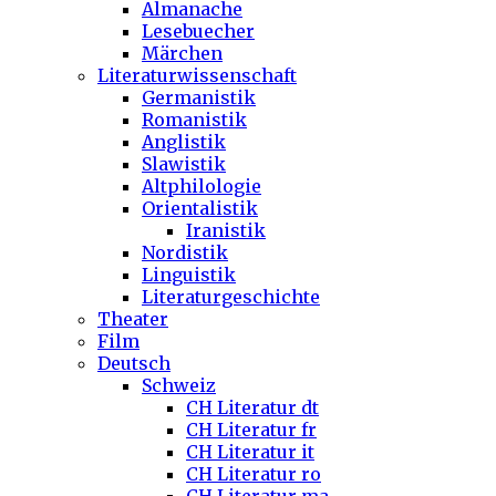
Almanache
Lesebuecher
Märchen
Literaturwissenschaft
Germanistik
Romanistik
Anglistik
Slawistik
Altphilologie
Orientalistik
Iranistik
Nordistik
Linguistik
Literaturgeschichte
Theater
Film
Deutsch
Schweiz
CH Literatur dt
CH Literatur fr
CH Literatur it
CH Literatur ro