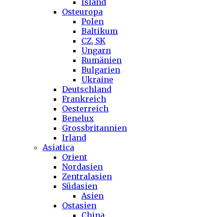
Island
Osteuropa
Polen
Baltikum
CZ, SK
Ungarn
Rumänien
Bulgarien
Ukraine
Deutschland
Frankreich
Oesterreich
Benelux
Grossbritannien
Irland
Asiatica
Orient
Nordasien
Zentralasien
Südasien
Asien
Ostasien
China