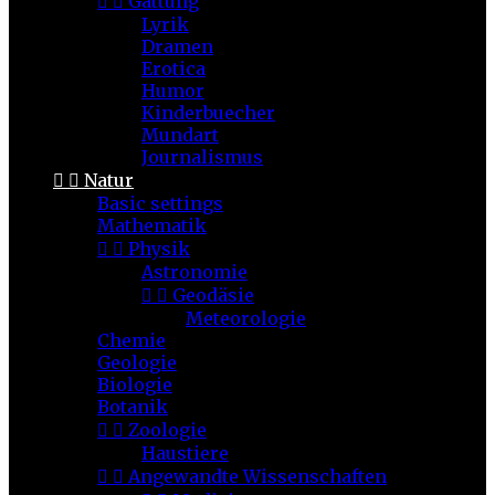


Gattung
Lyrik
Dramen
Erotica
Humor
Kinderbuecher
Mundart
Journalismus


Natur
Basic settings
Mathematik


Physik
Astronomie


Geodäsie
Meteorologie
Chemie
Geologie
Biologie
Botanik


Zoologie
Haustiere


Angewandte Wissenschaften