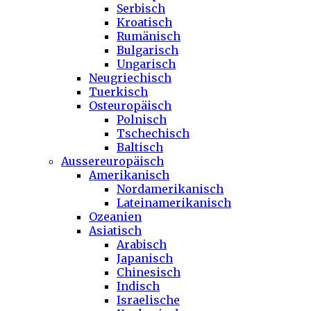
Serbisch
Kroatisch
Rumänisch
Bulgarisch
Ungarisch
Neugriechisch
Tuerkisch
Osteuropäisch
Polnisch
Tschechisch
Baltisch
Aussereuropäisch
Amerikanisch
Nordamerikanisch
Lateinamerikanisch
Ozeanien
Asiatisch
Arabisch
Japanisch
Chinesisch
Indisch
Israelische