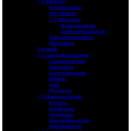


Medizin
Schulmedizin
Psychiatrie


Alternativ
Homoeopathie
Anthroposophisch
Veterinaermedizin
Pharmazie
Technik


Landschaftspflege
Landwirtschaft
Gartenbau
Forstwirtschaft
Rebbau
Jagd
Fischerei


Hauswirtschaft
Kochen
Ernährung
Oenologie
Innendekoration
Handarbeiten