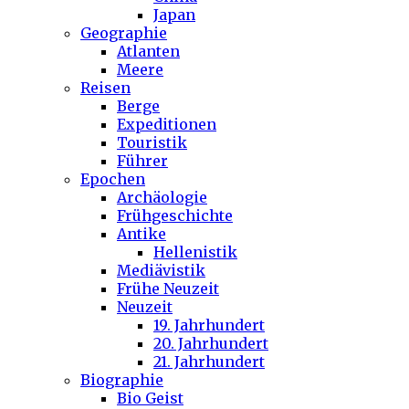
Japan
Geographie
Atlanten
Meere
Reisen
Berge
Expeditionen
Touristik
Führer
Epochen
Archäologie
Frühgeschichte
Antike
Hellenistik
Mediävistik
Frühe Neuzeit
Neuzeit
19. Jahrhundert
20. Jahrhundert
21. Jahrhundert
Biographie
Bio Geist