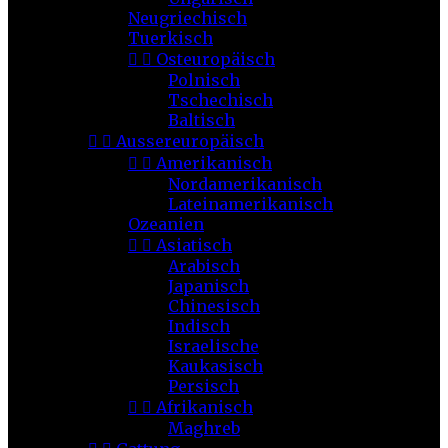
Neugriechisch
Tuerkisch


Osteuropäisch
Polnisch
Tschechisch
Baltisch


Aussereuropäisch


Amerikanisch
Nordamerikanisch
Lateinamerikanisch
Ozeanien


Asiatisch
Arabisch
Japanisch
Chinesisch
Indisch
Israelische
Kaukasisch
Persisch


Afrikanisch
Maghreb