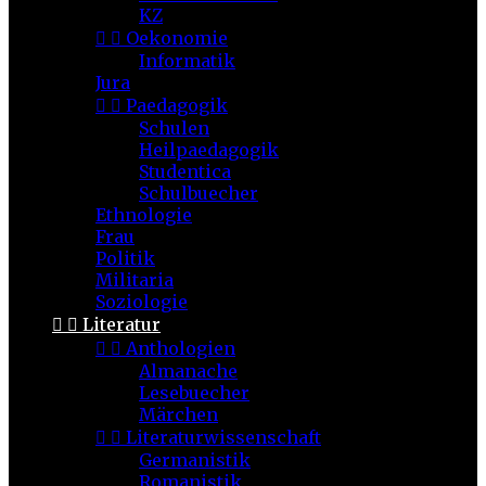
KZ


Oekonomie
Informatik
Jura


Paedagogik
Schulen
Heilpaedagogik
Studentica
Schulbuecher
Ethnologie
Frau
Politik
Militaria
Soziologie


Literatur


Anthologien
Almanache
Lesebuecher
Märchen


Literaturwissenschaft
Germanistik
Romanistik