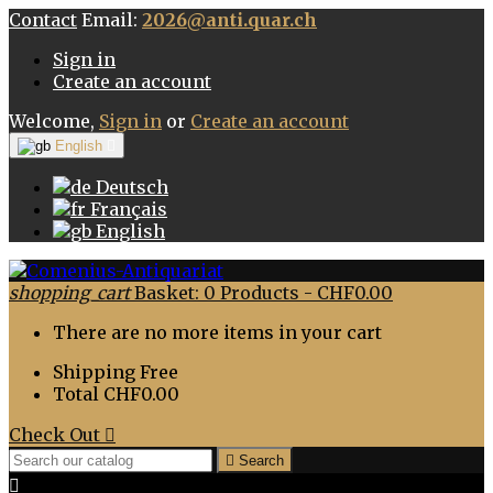
Contact
Email:
2026@anti.quar.ch
Sign in
Create an account
Welcome,
Sign in
or
Create an account
English

Deutsch
Français
English
shopping_cart
Basket:
0
Products - CHF0.00
There are no more items in your cart
Shipping
Free
Total
CHF0.00
Check Out


Search
