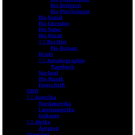
Bio Religion
Bio Psychologie
Bio Sozial
Bio Literatur
Bio Natur
Bio Kunst


Bio Hist
Bio Roman
Briefe


Autobiographie
Tagebuch
Nachruf
Bio Musik
Festschrift
GHW


Amerika
Nordamerika
Lateinamerika
Indianer


Afrika
Ägypten
Ozeanien