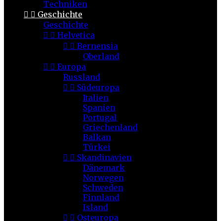
Techniken


Geschichte
Geschichte


Helvetica


Bernensia
Oberland


Europa
Russland


Südeuropa
Italien
Spanien
Portugal
Griechenland
Balkan
Türkei


Skandinavien
Dänemark
Norwegen
Schweden
Finnland
Island


Osteuropa