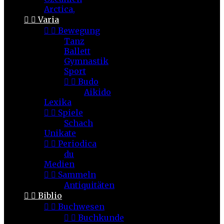
Arctica,


Varia


Bewegung
Tanz
Ballett
Gymnastik
Sport


Budo
Aikido
Lexika


Spiele
Schach
Unikate


Periodica
du
Medien


Sammeln
Antiquitäten


Biblio


Buchwesen


Buchkunde