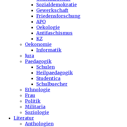
Sozialdemokratie
Gewerkschaft
Friedensforschung
APO
Oekologie
Antifaschismus
KZ
Oekonomie
Informatik
Jura
Paedagogik
Schulen
Heilpaedagogik
Studentica
Schulbuecher
Ethnologie
Frau
Politik
Militaria
Soziologie
Literatur
Anthologien