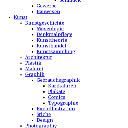
Schmuck
Gewerbe
Bauwesen
Kunst
Kunstgeschichte
Museologie
Denkmalpflege
Kunsttheorie
Kunsthandel
Kunstsammlung
Architektur
Plastik
Malerei
Graphik
Gebrauchsgraphik
Karikaturen
Plakate
Comics
Typographie
Buchillustration
Stiche
Design
Photographiy