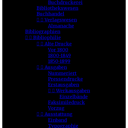
Buchdruckerei
Bibliothekswesen
Buchhandel


Verlagswesen
Almanache
Bibliographien


Bibliophilie


Alte Drucke
Vor 1800
1800-1849
1850-1899


Ausgaben
Nummeriert
Pressendrucke
Erstausgaben


Werkausgaben
Einzelbände
Faksimiledruck
Vorzug


Ausstattung
Einband
Typographie