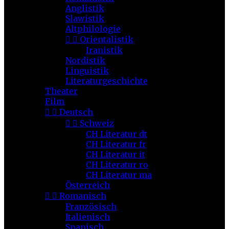
Anglistik
Slawistik
Altphilologie


Orientalistik
Iranistik
Nordistik
Linguistik
Literaturgeschichte
Theater
Film


Deutsch


Schweiz
CH Literatur dt
CH Literatur fr
CH Literatur it
CH Literatur ro
CH Literatur ma
Österreich


Romanisch
Französisch
Italienisch
Spanisch