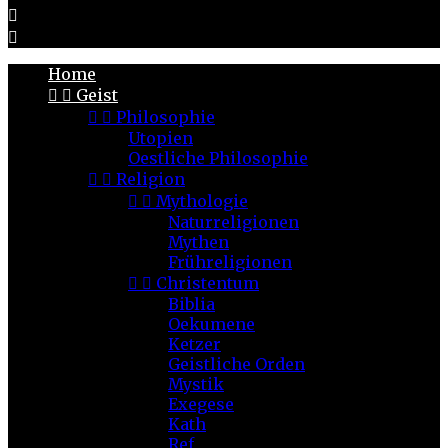


Home


Geist


Philosophie
Utopien
Oestliche Philosophie


Religion


Mythologie
Naturreligionen
Mythen
Frühreligionen


Christentum
Biblia
Oekumene
Ketzer
Geistliche Orden
Mystik
Exegese
Kath
Ref