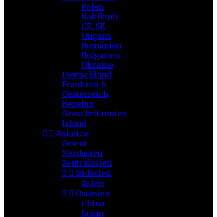
Polen
Baltikum
CZ, SK
Ungarn
Rumänien
Bulgarien
Ukraine
Deutschland
Frankreich
Oesterreich
Benelux
Grossbritannien
Irland


Asiatica
Orient
Nordasien
Zentralasien


Südasien
Asien


Ostasien
China
Japan