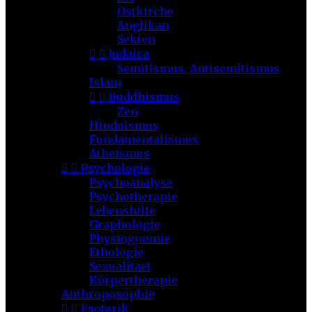
Ostkirche
Anglikan
Sekten


Judaica
Semitismus, Antisemitismus
Islam


Buddhismus
Zen
Hinduismus
Fundamentalismus
Atheismus


Psychologie
Psychoanalyse
Psychotherapie
Lebenshilfe
Graphologie
Physiognomie
Ethologie
Sexualitaet
Körpertherapie
Anthroposophie


Esoterik