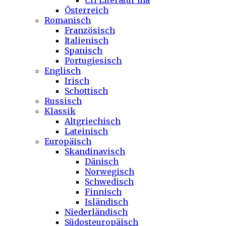
CH Literatur ma
Österreich
Romanisch
Französisch
Italienisch
Spanisch
Portugiesisch
Englisch
Irisch
Schottisch
Russisch
Klassik
Altgriechisch
Lateinisch
Europäisch
Skandinavisch
Dänisch
Norwegisch
Schwedisch
Finnisch
Isländisch
Niederländisch
Südosteuropäisch