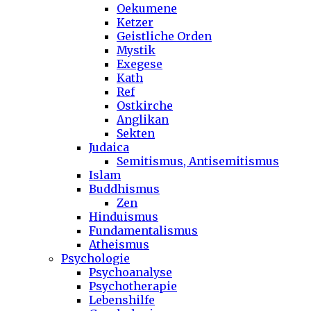
Oekumene
Ketzer
Geistliche Orden
Mystik
Exegese
Kath
Ref
Ostkirche
Anglikan
Sekten
Judaica
Semitismus, Antisemitismus
Islam
Buddhismus
Zen
Hinduismus
Fundamentalismus
Atheismus
Psychologie
Psychoanalyse
Psychotherapie
Lebenshilfe