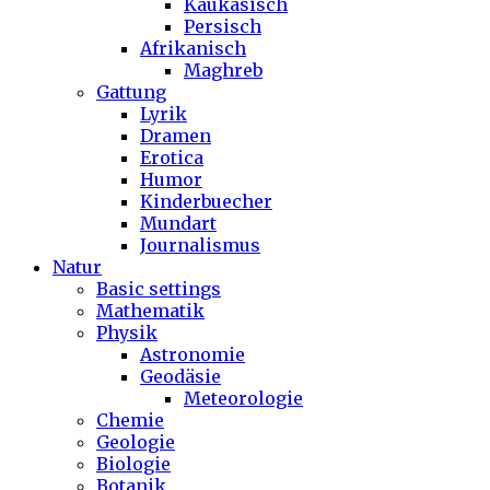
Kaukasisch
Persisch
Afrikanisch
Maghreb
Gattung
Lyrik
Dramen
Erotica
Humor
Kinderbuecher
Mundart
Journalismus
Natur
Basic settings
Mathematik
Physik
Astronomie
Geodäsie
Meteorologie
Chemie
Geologie
Biologie
Botanik