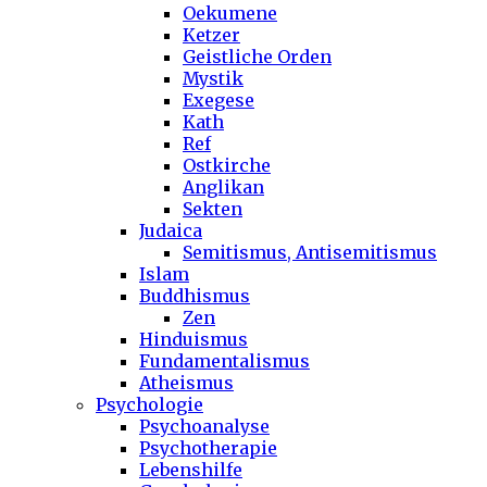
Oekumene
Ketzer
Geistliche Orden
Mystik
Exegese
Kath
Ref
Ostkirche
Anglikan
Sekten
Judaica
Semitismus, Antisemitismus
Islam
Buddhismus
Zen
Hinduismus
Fundamentalismus
Atheismus
Psychologie
Psychoanalyse
Psychotherapie
Lebenshilfe