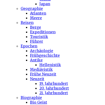
Japan
Geographie
Atlanten
Meere
Reisen
Berge
Expeditionen
Touristik
Führer
Epochen
Archäologie
Frühgeschichte
Antike
Hellenistik
Mediävistik
Frühe Neuzeit
Neuzeit
19. Jahrhundert
20. Jahrhundert
21. Jahrhundert
Biographie
Bio Geist