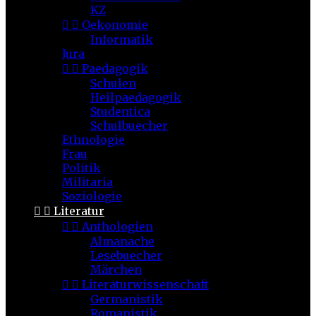
KZ


Oekonomie
Informatik
Jura


Paedagogik
Schulen
Heilpaedagogik
Studentica
Schulbuecher
Ethnologie
Frau
Politik
Militaria
Soziologie


Literatur


Anthologien
Almanache
Lesebuecher
Märchen


Literaturwissenschaft
Germanistik
Romanistik