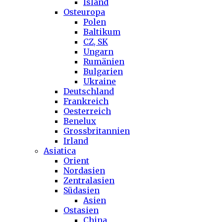
Island
Osteuropa
Polen
Baltikum
CZ, SK
Ungarn
Rumänien
Bulgarien
Ukraine
Deutschland
Frankreich
Oesterreich
Benelux
Grossbritannien
Irland
Asiatica
Orient
Nordasien
Zentralasien
Südasien
Asien
Ostasien
China