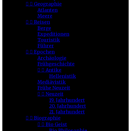


Geographie
Atlanten
Meere


Reisen
Berge
Expeditionen
Touristik
Führer


Epochen
Archäologie
Frühgeschichte


Antike
Hellenistik
Mediävistik
Frühe Neuzeit


Neuzeit
19. Jahrhundert
20. Jahrhundert
21. Jahrhundert


Biographie


Bio Geist
Bio Philosophie