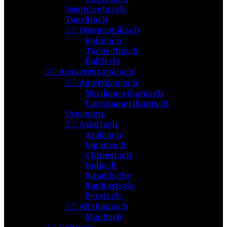
Neugriechisch
Tuerkisch


Osteuropäisch
Polnisch
Tschechisch
Baltisch


Aussereuropäisch


Amerikanisch
Nordamerikanisch
Lateinamerikanisch
Ozeanien


Asiatisch
Arabisch
Japanisch
Chinesisch
Indisch
Israelische
Kaukasisch
Persisch


Afrikanisch
Maghreb