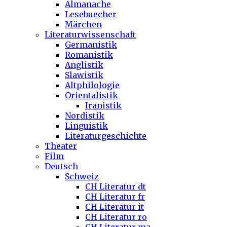
Almanache
Lesebuecher
Märchen
Literaturwissenschaft
Germanistik
Romanistik
Anglistik
Slawistik
Altphilologie
Orientalistik
Iranistik
Nordistik
Linguistik
Literaturgeschichte
Theater
Film
Deutsch
Schweiz
CH Literatur dt
CH Literatur fr
CH Literatur it
CH Literatur ro