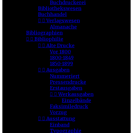
Buchdruckerei
Bibliothekswesen
Buchhandel


Verlagswesen
Almanache
Bibliographien


Bibliophilie


Alte Drucke
Vor 1800
1800-1849
1850-1899


Ausgaben
Nummeriert
Pressendrucke
Erstausgaben


Werkausgaben
Einzelbände
Faksimiledruck
Vorzug


Ausstattung
Einband
Typographie