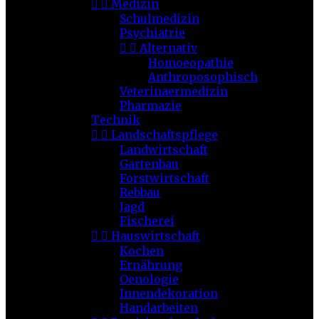


Medizin
Schulmedizin
Psychiatrie


Alternativ
Homoeopathie
Anthroposophisch
Veterinaermedizin
Pharmazie
Technik


Landschaftspflege
Landwirtschaft
Gartenbau
Forstwirtschaft
Rebbau
Jagd
Fischerei


Hauswirtschaft
Kochen
Ernährung
Oenologie
Innendekoration
Handarbeiten