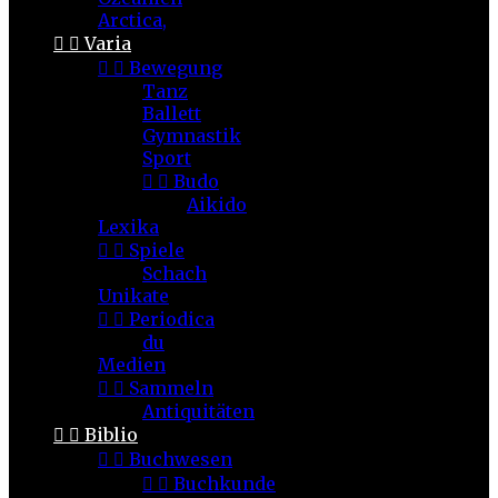
Arctica,


Varia


Bewegung
Tanz
Ballett
Gymnastik
Sport


Budo
Aikido
Lexika


Spiele
Schach
Unikate


Periodica
du
Medien


Sammeln
Antiquitäten


Biblio


Buchwesen


Buchkunde