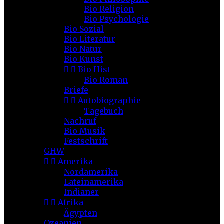
Bio Religion
Bio Psychologie
Bio Sozial
Bio Literatur
Bio Natur
Bio Kunst


Bio Hist
Bio Roman
Briefe


Autobiographie
Tagebuch
Nachruf
Bio Musik
Festschrift
GHW


Amerika
Nordamerika
Lateinamerika
Indianer


Afrika
Ägypten
Ozeanien