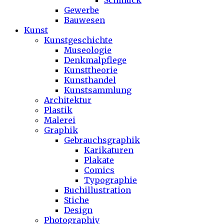
Schmuck
Gewerbe
Bauwesen
Kunst
Kunstgeschichte
Museologie
Denkmalpflege
Kunsttheorie
Kunsthandel
Kunstsammlung
Architektur
Plastik
Malerei
Graphik
Gebrauchsgraphik
Karikaturen
Plakate
Comics
Typographie
Buchillustration
Stiche
Design
Photographiy