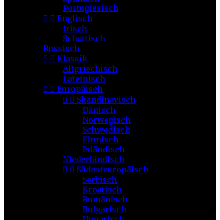
Portugiesisch


Englisch
Irisch
Schottisch
Russisch


Klassik
Altgriechisch
Lateinisch


Europäisch


Skandinavisch
Dänisch
Norwegisch
Schwedisch
Finnisch
Isländisch
Niederländisch


Südosteuropäisch
Serbisch
Kroatisch
Rumänisch
Bulgarisch
Ungarisch