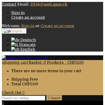
Contact
Email:
2026@anti.quar.ch
Sign in
Create an account
Welcome,
Sign in
or
Create an account
English

Deutsch
Français
English
shopping_cart
Basket:
0
Products - CHF0.00
There are no more items in your cart
Shipping
Free
Total
CHF0.00
Check Out


Search
