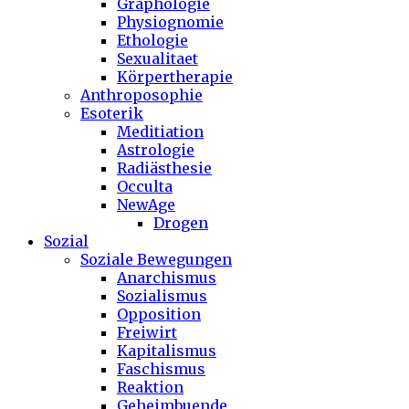
Graphologie
Physiognomie
Ethologie
Sexualitaet
Körpertherapie
Anthroposophie
Esoterik
Meditiation
Astrologie
Radiästhesie
Occulta
NewAge
Drogen
Sozial
Soziale Bewegungen
Anarchismus
Sozialismus
Opposition
Freiwirt
Kapitalismus
Faschismus
Reaktion
Geheimbuende