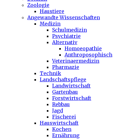
Zoologie
Haustiere
Angewandte Wissenschaften
Medizin
Schulmedizin
Psychiatrie
Alternativ
Homoeopathie
Anthroposophisch
Veterinaermedizin
Pharmazie
Technik
Landschaftspflege
Landwirtschaft
Gartenbau
Forstwirtschaft
Rebbau
Jagd
Fischerei
Hauswirtschaft
Kochen
Ernährung