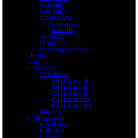
Anglistik
Slawistik
Altphilologie


Orientalistik
Iranistik
Nordistik
Linguistik
Literaturgeschichte
Theater
Film


Deutsch


Schweiz
CH Literatur dt
CH Literatur fr
CH Literatur it
CH Literatur ro
CH Literatur ma
Österreich


Romanisch
Französisch
Italienisch
Spanisch