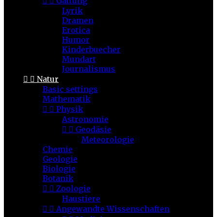


Gattung
Lyrik
Dramen
Erotica
Humor
Kinderbuecher
Mundart
Journalismus


Natur
Basic settings
Mathematik


Physik
Astronomie


Geodäsie
Meteorologie
Chemie
Geologie
Biologie
Botanik


Zoologie
Haustiere


Angewandte Wissenschaften