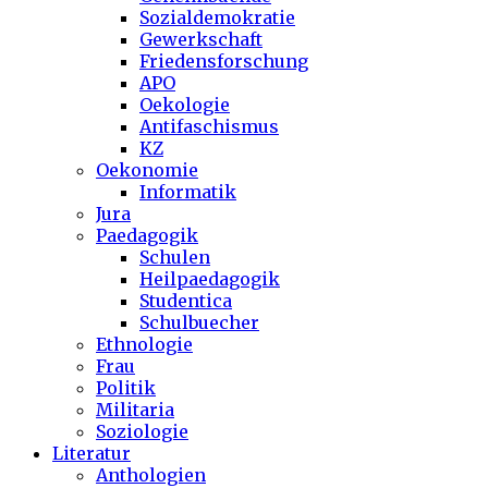
Sozialdemokratie
Gewerkschaft
Friedensforschung
APO
Oekologie
Antifaschismus
KZ
Oekonomie
Informatik
Jura
Paedagogik
Schulen
Heilpaedagogik
Studentica
Schulbuecher
Ethnologie
Frau
Politik
Militaria
Soziologie
Literatur
Anthologien