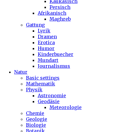
Kaukasisch
Persisch
Afrikanisch
Maghreb
Gattung
Lyrik
Dramen
Erotica
Humor
Kinderbuecher
Mundart
Journalismus
Natur
Basic settings
Mathematik
Physik
Astronomie
Geodäsie
Meteorologie
Chemie
Geologie
Biologie
Botanik