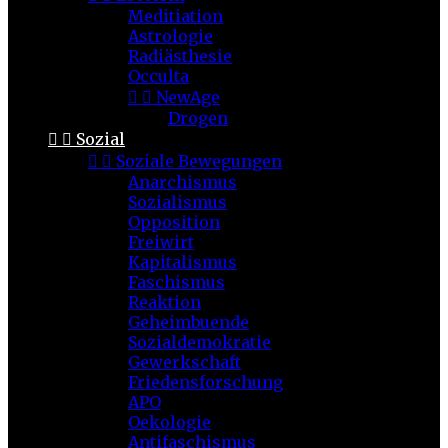
Meditiation
Astrologie
Radiästhesie
Occulta


NewAge
Drogen


Sozial


Soziale Bewegungen
Anarchismus
Sozialismus
Opposition
Freiwirt
Kapitalismus
Faschismus
Reaktion
Geheimbuende
Sozialdemokratie
Gewerkschaft
Friedensforschung
APO
Oekologie
Antifaschismus