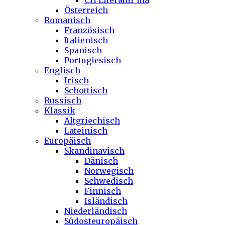
CH Literatur ma
Österreich
Romanisch
Französisch
Italienisch
Spanisch
Portugiesisch
Englisch
Irisch
Schottisch
Russisch
Klassik
Altgriechisch
Lateinisch
Europäisch
Skandinavisch
Dänisch
Norwegisch
Schwedisch
Finnisch
Isländisch
Niederländisch
Südosteuropäisch