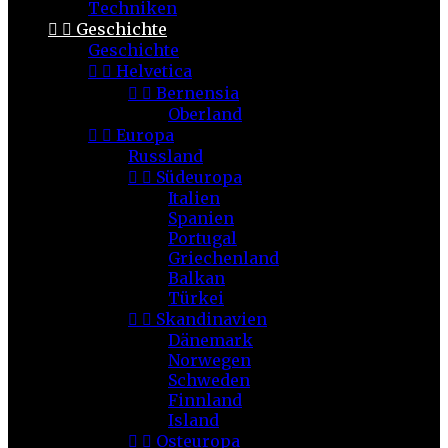
Techniken


Geschichte
Geschichte


Helvetica


Bernensia
Oberland


Europa
Russland


Südeuropa
Italien
Spanien
Portugal
Griechenland
Balkan
Türkei


Skandinavien
Dänemark
Norwegen
Schweden
Finnland
Island


Osteuropa