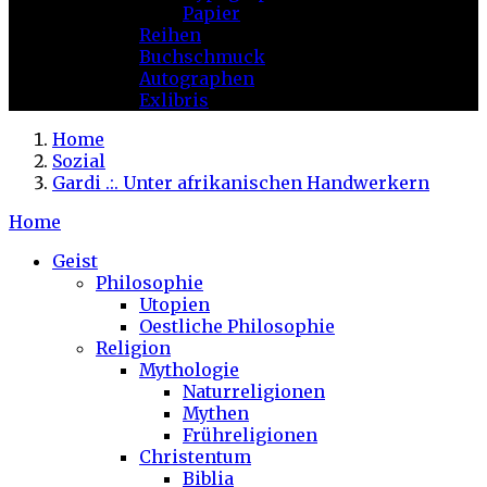
Papier
Reihen
Buchschmuck
Autographen
Exlibris
Home
Sozial
Gardi .:. Unter afrikanischen Handwerkern
Home
Geist
Philosophie
Utopien
Oestliche Philosophie
Religion
Mythologie
Naturreligionen
Mythen
Frühreligionen
Christentum
Biblia