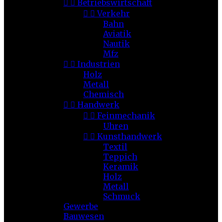


Betriebswirtschaft


Verkehr
Bahn
Aviatik
Nautik
Mfz


Industrien
Holz
Metall
Chemisch


Handwerk


Feinmechanik
Uhren


Kunsthandwerk
Textil
Teppich
Keramik
Holz
Metall
Schmuck
Gewerbe
Bauwesen