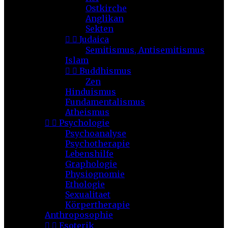
Ostkirche
Anglikan
Sekten


Judaica
Semitismus, Antisemitismus
Islam


Buddhismus
Zen
Hinduismus
Fundamentalismus
Atheismus


Psychologie
Psychoanalyse
Psychotherapie
Lebenshilfe
Graphologie
Physiognomie
Ethologie
Sexualitaet
Körpertherapie
Anthroposophie


Esoterik