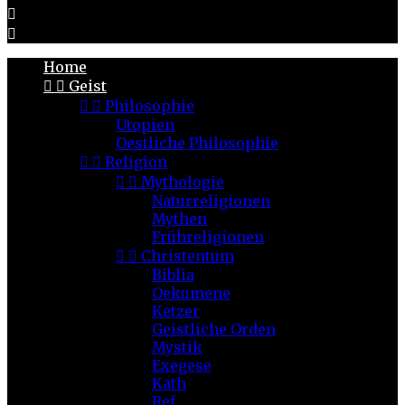


Home


Geist


Philosophie
Utopien
Oestliche Philosophie


Religion


Mythologie
Naturreligionen
Mythen
Frühreligionen


Christentum
Biblia
Oekumene
Ketzer
Geistliche Orden
Mystik
Exegese
Kath
Ref