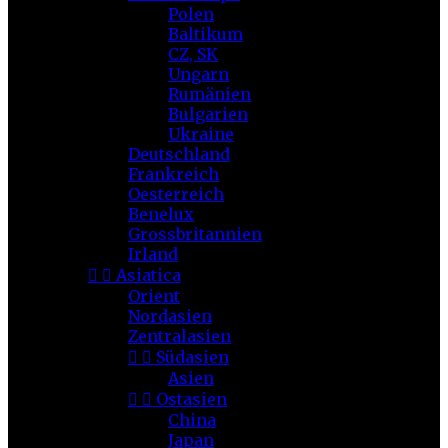
Polen
Baltikum
CZ, SK
Ungarn
Rumänien
Bulgarien
Ukraine
Deutschland
Frankreich
Oesterreich
Benelux
Grossbritannien
Irland


Asiatica
Orient
Nordasien
Zentralasien


Südasien
Asien


Ostasien
China
Japan