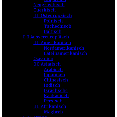
Neugriechisch
Tuerkisch


Osteuropäisch
Polnisch
Tschechisch
Baltisch


Aussereuropäisch


Amerikanisch
Nordamerikanisch
Lateinamerikanisch
Ozeanien


Asiatisch
Arabisch
Japanisch
Chinesisch
Indisch
Israelische
Kaukasisch
Persisch


Afrikanisch
Maghreb