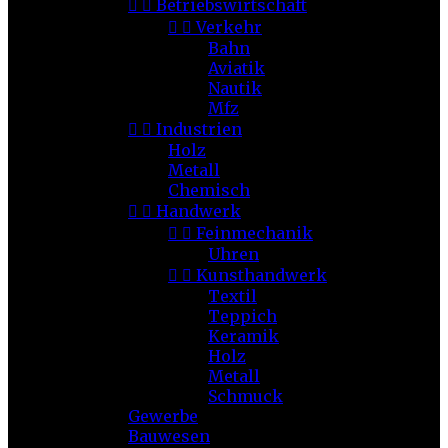


Betriebswirtschaft


Verkehr
Bahn
Aviatik
Nautik
Mfz


Industrien
Holz
Metall
Chemisch


Handwerk


Feinmechanik
Uhren


Kunsthandwerk
Textil
Teppich
Keramik
Holz
Metall
Schmuck
Gewerbe
Bauwesen