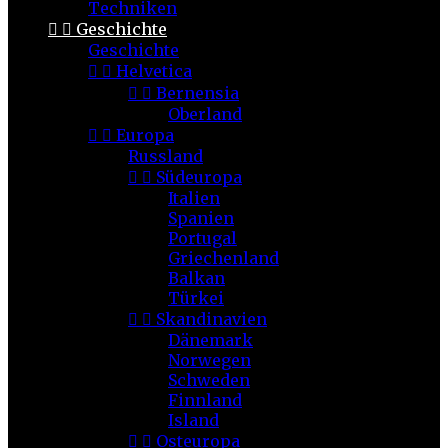
Techniken


Geschichte
Geschichte


Helvetica


Bernensia
Oberland


Europa
Russland


Südeuropa
Italien
Spanien
Portugal
Griechenland
Balkan
Türkei


Skandinavien
Dänemark
Norwegen
Schweden
Finnland
Island


Osteuropa