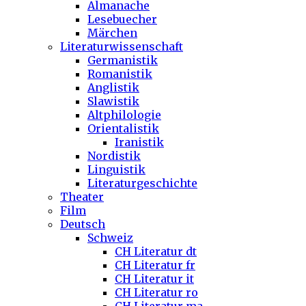
Almanache
Lesebuecher
Märchen
Literaturwissenschaft
Germanistik
Romanistik
Anglistik
Slawistik
Altphilologie
Orientalistik
Iranistik
Nordistik
Linguistik
Literaturgeschichte
Theater
Film
Deutsch
Schweiz
CH Literatur dt
CH Literatur fr
CH Literatur it
CH Literatur ro