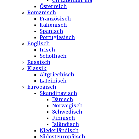
CH Literatur ma
Österreich
Romanisch
Französisch
Italienisch
Spanisch
Portugiesisch
Englisch
Irisch
Schottisch
Russisch
Klassik
Altgriechisch
Lateinisch
Europäisch
Skandinavisch
Dänisch
Norwegisch
Schwedisch
Finnisch
Isländisch
Niederländisch
Südosteuropäisch