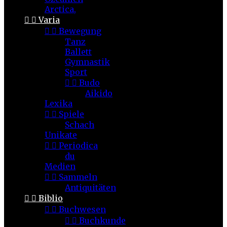
Arctica,


Varia


Bewegung
Tanz
Ballett
Gymnastik
Sport


Budo
Aikido
Lexika


Spiele
Schach
Unikate


Periodica
du
Medien


Sammeln
Antiquitäten


Biblio


Buchwesen


Buchkunde