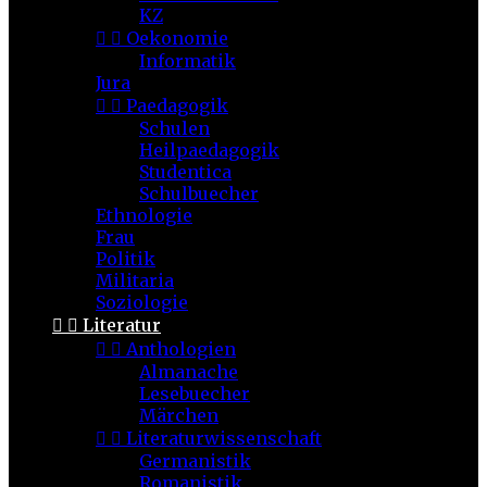
KZ


Oekonomie
Informatik
Jura


Paedagogik
Schulen
Heilpaedagogik
Studentica
Schulbuecher
Ethnologie
Frau
Politik
Militaria
Soziologie


Literatur


Anthologien
Almanache
Lesebuecher
Märchen


Literaturwissenschaft
Germanistik
Romanistik