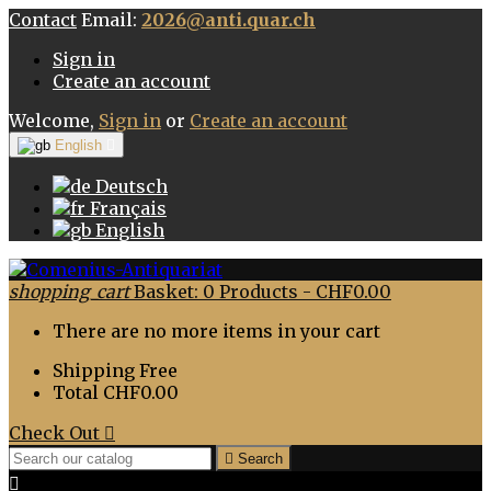
Contact
Email:
2026@anti.quar.ch
Sign in
Create an account
Welcome,
Sign in
or
Create an account
English

Deutsch
Français
English
shopping_cart
Basket:
0
Products - CHF0.00
There are no more items in your cart
Shipping
Free
Total
CHF0.00
Check Out


Search
