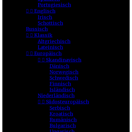
Portugiesisch


Englisch
Irisch
Schottisch
Russisch


Klassik
Altgriechisch
Lateinisch


Europäisch


Skandinavisch
Dänisch
Norwegisch
Schwedisch
Finnisch
Isländisch
Niederländisch


Südosteuropäisch
Serbisch
Kroatisch
Rumänisch
Bulgarisch
Ungarisch