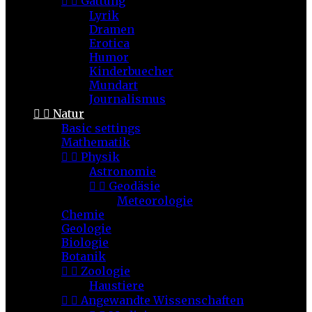


Gattung
Lyrik
Dramen
Erotica
Humor
Kinderbuecher
Mundart
Journalismus


Natur
Basic settings
Mathematik


Physik
Astronomie


Geodäsie
Meteorologie
Chemie
Geologie
Biologie
Botanik


Zoologie
Haustiere


Angewandte Wissenschaften