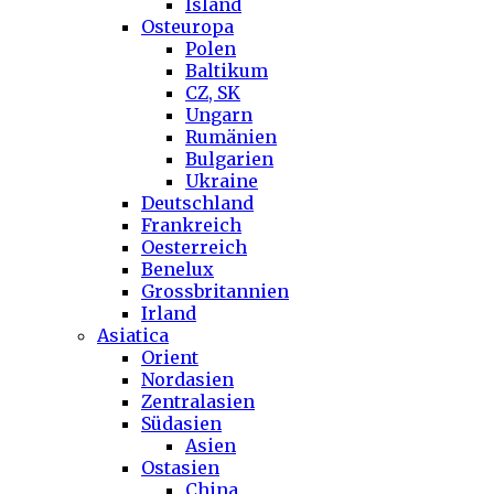
Island
Osteuropa
Polen
Baltikum
CZ, SK
Ungarn
Rumänien
Bulgarien
Ukraine
Deutschland
Frankreich
Oesterreich
Benelux
Grossbritannien
Irland
Asiatica
Orient
Nordasien
Zentralasien
Südasien
Asien
Ostasien
China