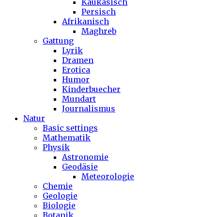
Kaukasisch
Persisch
Afrikanisch
Maghreb
Gattung
Lyrik
Dramen
Erotica
Humor
Kinderbuecher
Mundart
Journalismus
Natur
Basic settings
Mathematik
Physik
Astronomie
Geodäsie
Meteorologie
Chemie
Geologie
Biologie
Botanik