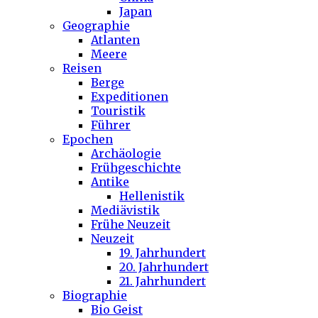
Japan
Geographie
Atlanten
Meere
Reisen
Berge
Expeditionen
Touristik
Führer
Epochen
Archäologie
Frühgeschichte
Antike
Hellenistik
Mediävistik
Frühe Neuzeit
Neuzeit
19. Jahrhundert
20. Jahrhundert
21. Jahrhundert
Biographie
Bio Geist