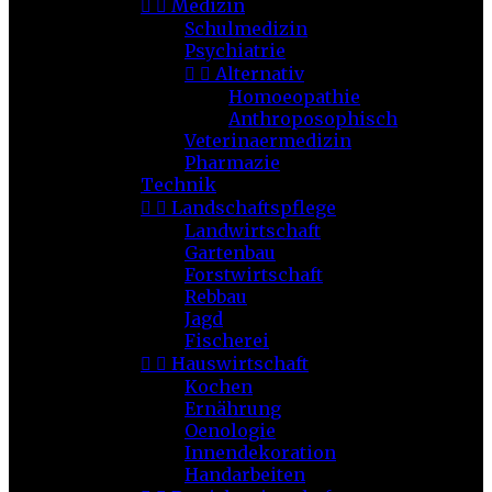


Medizin
Schulmedizin
Psychiatrie


Alternativ
Homoeopathie
Anthroposophisch
Veterinaermedizin
Pharmazie
Technik


Landschaftspflege
Landwirtschaft
Gartenbau
Forstwirtschaft
Rebbau
Jagd
Fischerei


Hauswirtschaft
Kochen
Ernährung
Oenologie
Innendekoration
Handarbeiten