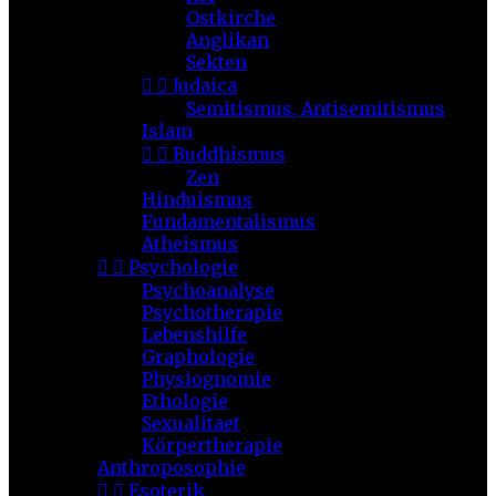
Ostkirche
Anglikan
Sekten


Judaica
Semitismus, Antisemitismus
Islam


Buddhismus
Zen
Hinduismus
Fundamentalismus
Atheismus


Psychologie
Psychoanalyse
Psychotherapie
Lebenshilfe
Graphologie
Physiognomie
Ethologie
Sexualitaet
Körpertherapie
Anthroposophie


Esoterik