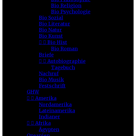
Bio Religion
Bio Psychologie
Bio Sozial
Bio Literatur
Bio Natur
Bio Kunst


Bio Hist
Bio Roman
Briefe


Autobiographie
Tagebuch
Nachruf
Bio Musik
Festschrift
GHW


Amerika
Nordamerika
Lateinamerika
Indianer


Afrika
Ägypten
Ozeanien