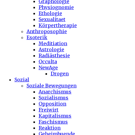
Graphologie
Physiognomie
Ethologie
Sexualitaet
Körpertherapie
Anthroposophie
Esoterik
Meditiation
Astrologie
Radiästhesie
Occulta
NewAge
Drogen
Sozial
Soziale Bewegungen
Anarchismus
Sozialismus
Opposition
Freiwirt
Kapitalismus
Faschismus
Reaktion
Geheimbuende