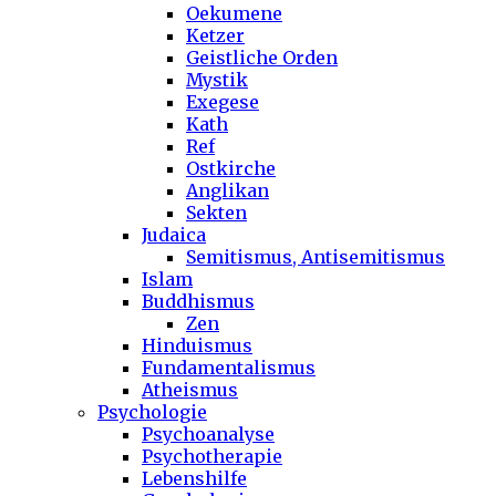
Oekumene
Ketzer
Geistliche Orden
Mystik
Exegese
Kath
Ref
Ostkirche
Anglikan
Sekten
Judaica
Semitismus, Antisemitismus
Islam
Buddhismus
Zen
Hinduismus
Fundamentalismus
Atheismus
Psychologie
Psychoanalyse
Psychotherapie
Lebenshilfe