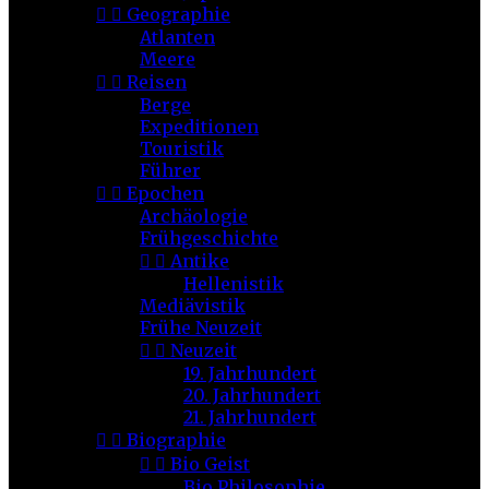


Geographie
Atlanten
Meere


Reisen
Berge
Expeditionen
Touristik
Führer


Epochen
Archäologie
Frühgeschichte


Antike
Hellenistik
Mediävistik
Frühe Neuzeit


Neuzeit
19. Jahrhundert
20. Jahrhundert
21. Jahrhundert


Biographie


Bio Geist
Bio Philosophie