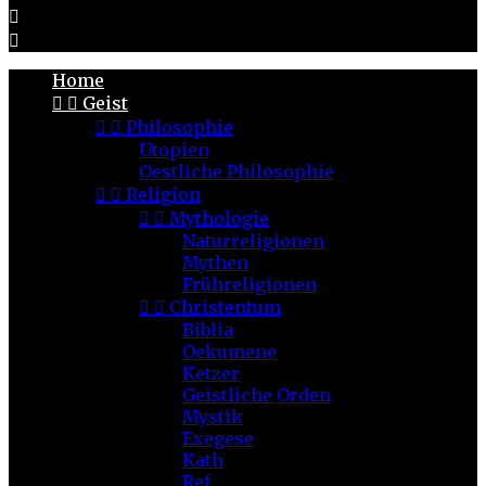


Home


Geist


Philosophie
Utopien
Oestliche Philosophie


Religion


Mythologie
Naturreligionen
Mythen
Frühreligionen


Christentum
Biblia
Oekumene
Ketzer
Geistliche Orden
Mystik
Exegese
Kath
Ref