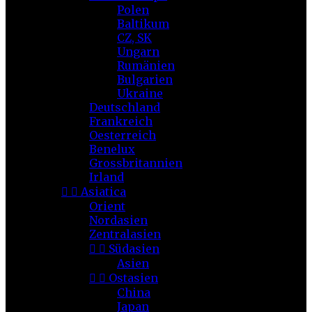
Polen
Baltikum
CZ, SK
Ungarn
Rumänien
Bulgarien
Ukraine
Deutschland
Frankreich
Oesterreich
Benelux
Grossbritannien
Irland


Asiatica
Orient
Nordasien
Zentralasien


Südasien
Asien


Ostasien
China
Japan