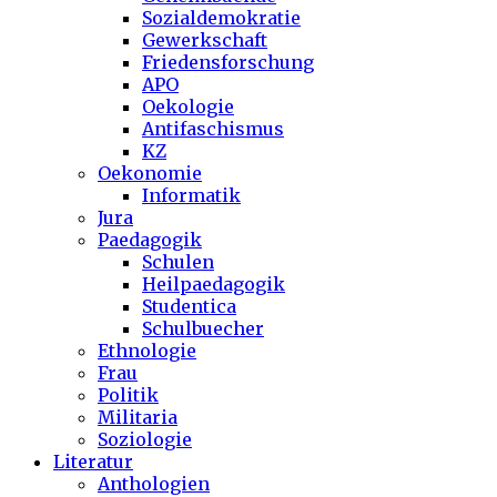
Sozialdemokratie
Gewerkschaft
Friedensforschung
APO
Oekologie
Antifaschismus
KZ
Oekonomie
Informatik
Jura
Paedagogik
Schulen
Heilpaedagogik
Studentica
Schulbuecher
Ethnologie
Frau
Politik
Militaria
Soziologie
Literatur
Anthologien