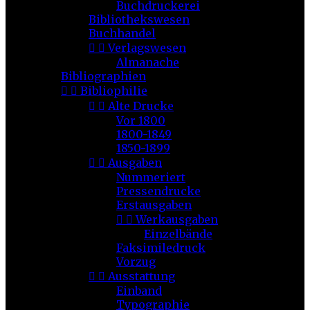
Buchdruckerei
Bibliothekswesen
Buchhandel


Verlagswesen
Almanache
Bibliographien


Bibliophilie


Alte Drucke
Vor 1800
1800-1849
1850-1899


Ausgaben
Nummeriert
Pressendrucke
Erstausgaben


Werkausgaben
Einzelbände
Faksimiledruck
Vorzug


Ausstattung
Einband
Typographie