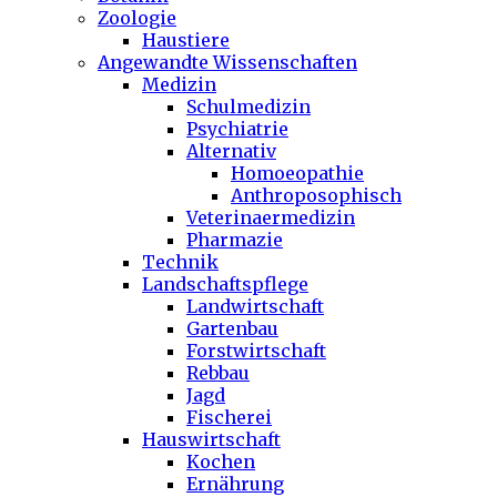
Zoologie
Haustiere
Angewandte Wissenschaften
Medizin
Schulmedizin
Psychiatrie
Alternativ
Homoeopathie
Anthroposophisch
Veterinaermedizin
Pharmazie
Technik
Landschaftspflege
Landwirtschaft
Gartenbau
Forstwirtschaft
Rebbau
Jagd
Fischerei
Hauswirtschaft
Kochen
Ernährung