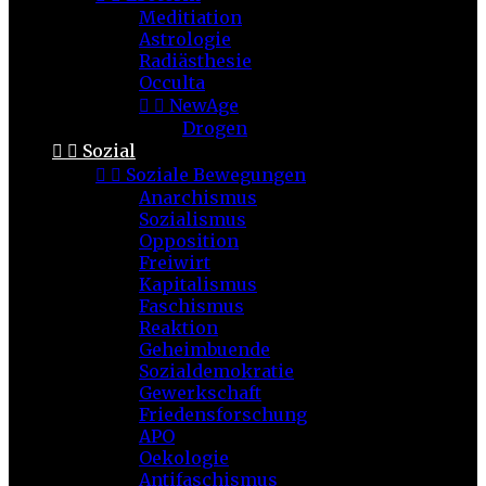
Meditiation
Astrologie
Radiästhesie
Occulta


NewAge
Drogen


Sozial


Soziale Bewegungen
Anarchismus
Sozialismus
Opposition
Freiwirt
Kapitalismus
Faschismus
Reaktion
Geheimbuende
Sozialdemokratie
Gewerkschaft
Friedensforschung
APO
Oekologie
Antifaschismus