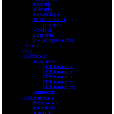
Anglistik
Slawistik
Altphilologie


Orientalistik
Iranistik
Nordistik
Linguistik
Literaturgeschichte
Theater
Film


Deutsch


Schweiz
CH Literatur dt
CH Literatur fr
CH Literatur it
CH Literatur ro
CH Literatur ma
Österreich


Romanisch
Französisch
Italienisch
Spanisch