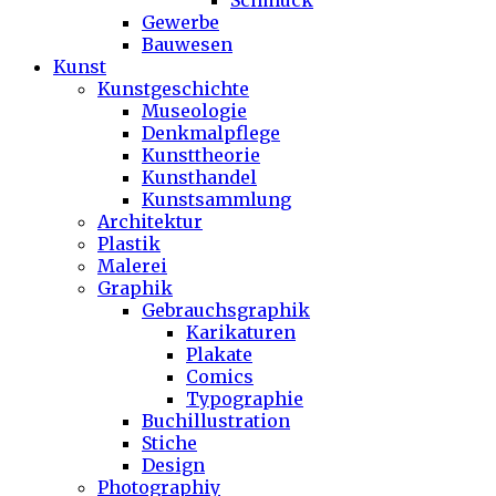
Schmuck
Gewerbe
Bauwesen
Kunst
Kunstgeschichte
Museologie
Denkmalpflege
Kunsttheorie
Kunsthandel
Kunstsammlung
Architektur
Plastik
Malerei
Graphik
Gebrauchsgraphik
Karikaturen
Plakate
Comics
Typographie
Buchillustration
Stiche
Design
Photographiy