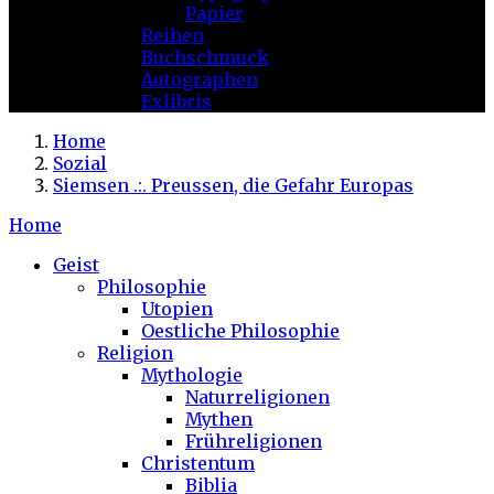
Papier
Reihen
Buchschmuck
Autographen
Exlibris
Home
Sozial
Siemsen .:. Preussen, die Gefahr Europas
Home
Geist
Philosophie
Utopien
Oestliche Philosophie
Religion
Mythologie
Naturreligionen
Mythen
Frühreligionen
Christentum
Biblia