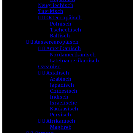
Neugriechisch
Tuerkisch


Osteuropäisch
Polnisch
Tschechisch
Baltisch


Aussereuropäisch


Amerikanisch
Nordamerikanisch
Lateinamerikanisch
Ozeanien


Asiatisch
Arabisch
Japanisch
Chinesisch
Indisch
Israelische
Kaukasisch
Persisch


Afrikanisch
Maghreb