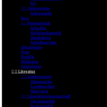
KZ


Oekonomie
Informatik
Jura


Paedagogik
Schulen
Heilpaedagogik
Studentica
Schulbuecher
Ethnologie
Frau
Politik
Militaria
Soziologie


Literatur


Anthologien
Almanache
Lesebuecher
Märchen


Literaturwissenschaft
Germanistik
Romanistik