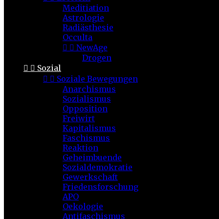
Meditiation
Astrologie
Radiästhesie
Occulta


NewAge
Drogen


Sozial


Soziale Bewegungen
Anarchismus
Sozialismus
Opposition
Freiwirt
Kapitalismus
Faschismus
Reaktion
Geheimbuende
Sozialdemokratie
Gewerkschaft
Friedensforschung
APO
Oekologie
Antifaschismus