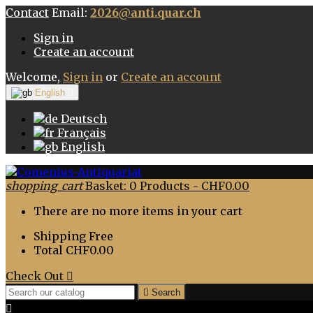
Contact
Email:
2026@anti.quar.ch
Sign in
Create an account
Welcome,
Sign in
or
Create an account
English

Deutsch
Français
English
shopping_cart
Basket:
0
Products - CHF0.00
There are no more items in your cart
Shipping
Free
Total
CHF0.00
Check Out


Search
