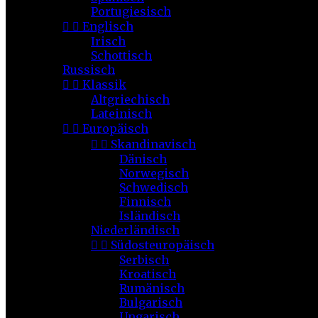
Portugiesisch


Englisch
Irisch
Schottisch
Russisch


Klassik
Altgriechisch
Lateinisch


Europäisch


Skandinavisch
Dänisch
Norwegisch
Schwedisch
Finnisch
Isländisch
Niederländisch


Südosteuropäisch
Serbisch
Kroatisch
Rumänisch
Bulgarisch
Ungarisch