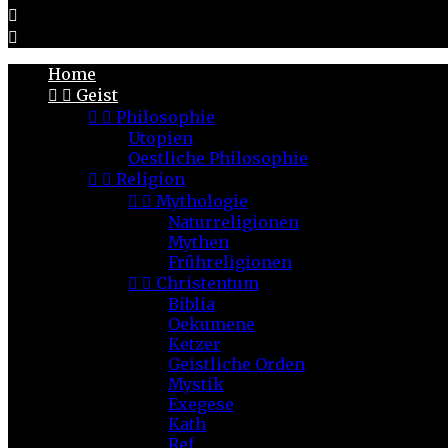


Home


Geist


Philosophie
Utopien
Oestliche Philosophie


Religion


Mythologie
Naturreligionen
Mythen
Frühreligionen


Christentum
Biblia
Oekumene
Ketzer
Geistliche Orden
Mystik
Exegese
Kath
Ref