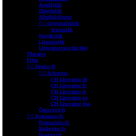
Anglistik
Slawistik
Altphilologie


Orientalistik
Iranistik
Nordistik
Linguistik
Literaturgeschichte
Theater
Film


Deutsch


Schweiz
CH Literatur dt
CH Literatur fr
CH Literatur it
CH Literatur ro
CH Literatur ma
Österreich


Romanisch
Französisch
Italienisch
Spanisch