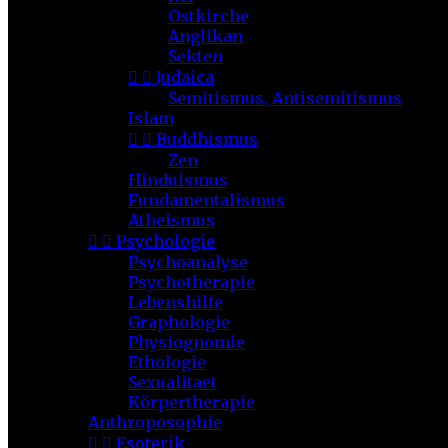
Ostkirche
Anglikan
Sekten


Judaica
Semitismus, Antisemitismus
Islam


Buddhismus
Zen
Hinduismus
Fundamentalismus
Atheismus


Psychologie
Psychoanalyse
Psychotherapie
Lebenshilfe
Graphologie
Physiognomie
Ethologie
Sexualitaet
Körpertherapie
Anthroposophie


Esoterik