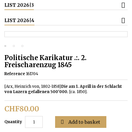
LIST 2026|3
LIST 2026|4
Politische Karikatur .:. 2.
Freischarenzug 1845
Reference
161704
[Arx, Heinrich von, 1802-1858]
Die am 1. Aprill in der Schlacht
von Luzern gefallenen 500'000.
[ca. 1850].
CHF80.00

Add to basket
Quantity