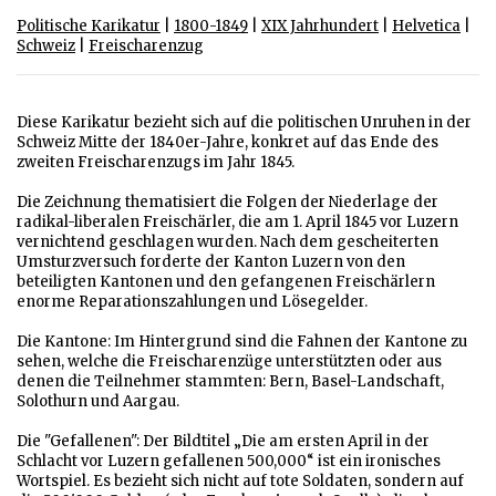
Politische Karikatur
|
1800-1849
|
XIX Jahrhundert
|
Helvetica
|
Schweiz
|
Freischarenzug
Diese Karikatur bezieht sich auf die politischen Unruhen in der
Schweiz Mitte der 1840er-Jahre, konkret auf das Ende des
zweiten Freischarenzugs im Jahr 1845.
Die Zeichnung thematisiert die Folgen der Niederlage der
radikal-liberalen Freischärler, die am 1. April 1845 vor Luzern
vernichtend geschlagen wurden. Nach dem gescheiterten
Umsturzversuch forderte der Kanton Luzern von den
beteiligten Kantonen und den gefangenen Freischärlern
enorme Reparationszahlungen und Lösegelder.
Die Kantone: Im Hintergrund sind die Fahnen der Kantone zu
sehen, welche die Freischarenzüge unterstützten oder aus
denen die Teilnehmer stammten: Bern, Basel-Landschaft,
Solothurn und Aargau.
Die "Gefallenen": Der Bildtitel „Die am ersten April in der
Schlacht vor Luzern gefallenen 500,000“ ist ein ironisches
Wortspiel. Es bezieht sich nicht auf tote Soldaten, sondern auf