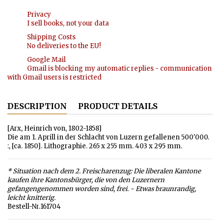
Privacy
I sell books, not your data
Shipping Costs
No deliveries to the EU!
Google Mail
Gmail is blocking my automatic replies - communication
with Gmail users is restricted
DESCRIPTION
PRODUCT DETAILS
[Arx, Heinrich von, 1802-1858]
Die am 1. Aprill in der Schlacht von Luzern gefallenen 500'000.
:, [ca. 1850]. Lithographie. 265 x 255 mm. 403 x 295 mm.
* Situation nach dem 2. Freischarenzug: Die liberalen Kantone
kaufen ihre Kantonsbürger, die von den Luzernern
gefangengenommen worden sind, frei. - Etwas braunrandig,
leicht knitterig.
Bestell-Nr.161704