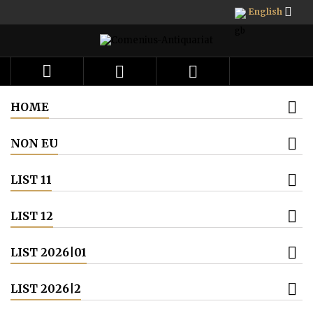

English



HOME
NON EU
LIST 11
LIST 12
LIST 2026|01
LIST 2026|2