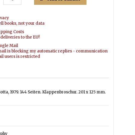
ivacy
ell books, not your data
ipping Costs
deliveries to the EU!
ogle Mail
ail is blocking my automatic replies - communication
l users is restricted
otta, 1979. 144 Seiten. Klappenbroschur. 201 x 125 mm.
ophy