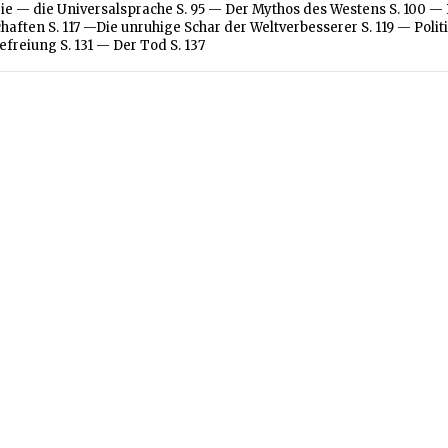
ie — die Universalsprache S. 95 — Der Mythos des Westens S. 100 — B
aften S. 117 —Die unruhige Schar der Weltverbesserer S. 119 — Politi
freiung S. 131 — Der Tod S. 137