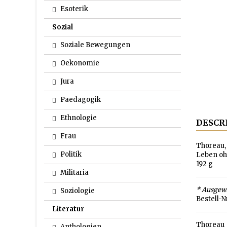
Esoterik
Sozial
Soziale Bewegungen
Oekonomie
Jura
Paedagogik
Ethnologie
DESCR
Frau
Thoreau,
Politik
Leben ohn
192 g
Militaria
* Ausgew
Soziologie
Bestell-N
Literatur
Thoreau
Anthologien