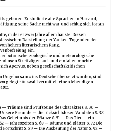
ts geboren. Er studierte alte Sprachen in Harvard,
äftigung seine Sache nicht war, und schlug sich fortan
e, in der er zwei Jahre allein hauste. Diesen
 klassischen Darstellung der Yankee-Tugenden der
 von hohem literarischem Rang.
avenbefreiung ein.
t er botanische, zoologische und meteorologische
ndlosen Streifzügen auf- und einfallen mochte.
sich Aper9us, neben gesellschaftskritischen
n Ungehorsam« ins Deutsche übersetzt wurden, sind
 vorgelegte Auswahl vermittelt einen lebendigen
atur.
28 — Träume sind Prüfsteine des Charakters S. 30 —
 Unsere Freunde — die rücksichtslosen Vandalen S. 38
as Geheimnis der Pflanze S. 51 — Das Tier — ein
2 — Jahreszeiten S. 68 — Bäume und Blätter S. 72 Die
d Fortschritt S. 89 — Die Ausbeutung der Natur S. 92 —