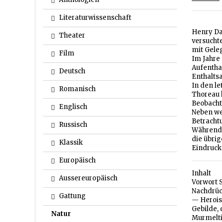
Literaturwissenschaft
Henry Dav
Theater
versuchte
mit Geleg
Film
Im Jahre 
Aufentha
Deutsch
Enthalts
In den le
Romanisch
Thoreau 
Beobacht
Englisch
Neben wei
Betrachtu
Russisch
Während 
die übri
Klassik
Eindruck
Europäisch
Inhalt
Aussereuropäisch
Vorwort S
Nachdrüc
Gattung
— Herois
Gebilde, 
Natur
Murmeltie