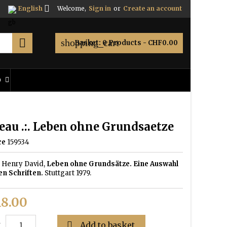

English
Welcome,
Sign in
or
Create an account

shopping_cart
Basket:
0
Products - CHF0.00
O
eau .:. Leben ohne Grundsaetze
ce
159534
 Henry David,
Leben ohne Grundsätze. Eine Auswahl
en Schriften.
Stuttgart 1979.
8.00

Add to basket
y