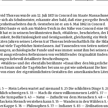
id Thoreau wurde am 12. Juli 1817 in Concord im Staate Massachuset
 sich als Schulmeister, erkannte aber bald, daß eine geregelte Besch
enheitsarbeiten durch. Gestorben ist er am 6. Mai 1862 in Concord.
1845 baute er sich am Walden-Teich in der Nähe von Concord eine Hütt
lt hat er in seinem berühmtesten Buch, »Walden«, beschrieben, der
amkeit, Bedürfnislosigkeit und Genügsamkeit, gleichzeitig ein Werk
tzten Jahren seines Lebens trat Thoreau leidenschaftlich für die Skl
hat viele Tagebücher hinterlassen. Auf Tausenden von Seiten notier
ungen, archäologische Funde und was immer sonst ihm bei seinen e
t ausgreifenden Reflexionen von verblüffender Originalität finden 
ngen liebevoll detaillierte Beschreibungen.
»Walden« und der ebenfalls berühmte »Essai über den bürgerliche
gen Essais und die Tagebücher bei uns so gut wie unbekannt Die hier
 von einer der eigentümlichsten Gestalten der amerikanischen Liter
. 5 — Mein Leben wartet auf niemand S. 25 Die schlichten Dinge S. 
klich schweigen S. 33 — Mach dir einen vollkommenen Leib! S. 37 —
che Sympathie S. 43 — Natur — Zuflucht vor dem Menschen S. 48 — D
das kein Mensch verstehen kann S. 55 — Wandern in den Wäldern S. 6
rKappe S. 76 — Philosophen S. 77 — Indianer S. 83 — Zivilisation un