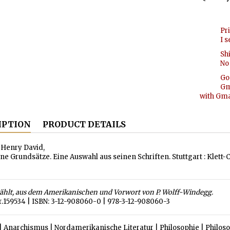
Pr
I s
Sh
No 
Go
Gm
with Gmai
IPTION
PRODUCT DETAILS
 Henry David,
e Grundsätze. Eine Auswahl aus seinen Schriften. Stuttgart : Klett-C
ählt, aus dem Amerikanischen und Vorwort von P. Wolff-Windegg.
r.159534 | ISBN: 3-12-908060-0 | 978-3-12-908060-3
|
Anarchismus
|
Nordamerikanische Literatur
|
Philosophie
|
Philos