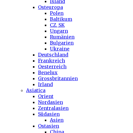
Island
Osteuropa
Polen
Baltikum
CZ, SK
Ungarn
Rumänien
Bulgarien
Ukraine
Deutschland
Frankreich
Oesterreich
Benelux
Grossbritannien
Irland
Asiatica
Orient
Nordasien
Zentralasien
Südasien
Asien
Ostasien
China