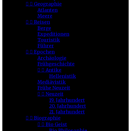


Geographie
Atlanten
Meere


Reisen
Berge
Expeditionen
Touristik
Führer


Epochen
Archäologie
Frühgeschichte


Antike
Hellenistik
Mediävistik
Frühe Neuzeit


Neuzeit
19. Jahrhundert
20. Jahrhundert
21. Jahrhundert


Biographie


Bio Geist
Bio Philosophie