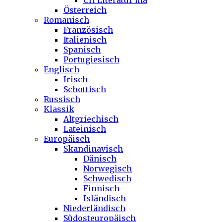
CH Literatur ma
Österreich
Romanisch
Französisch
Italienisch
Spanisch
Portugiesisch
Englisch
Irisch
Schottisch
Russisch
Klassik
Altgriechisch
Lateinisch
Europäisch
Skandinavisch
Dänisch
Norwegisch
Schwedisch
Finnisch
Isländisch
Niederländisch
Südosteuropäisch