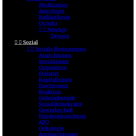
Meditiation
Astrologie
Radiästhesie
Occulta


NewAge
Drogen


Sozial


Soziale Bewegungen
Anarchismus
Sozialismus
Opposition
Freiwirt
Kapitalismus
Faschismus
Reaktion
Geheimbuende
Sozialdemokratie
Gewerkschaft
Friedensforschung
APO
Oekologie
Antifaschismus