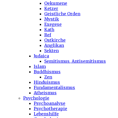
Oekumene
Ketzer
Geistliche Orden
Mystik
Exegese
Kath
Ref
Ostkirche
Anglikan
Sekten
Judaica
Semitismus, Antisemitismus
Islam
Buddhismus
Zen
Hinduismus
Fundamentalismus
Atheismus
Psychologie
Psychoanalyse
Psychotherapie
Lebenshilfe