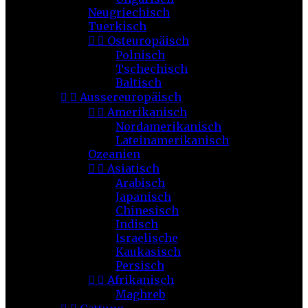
Neugriechisch
Tuerkisch


Osteuropäisch
Polnisch
Tschechisch
Baltisch


Aussereuropäisch


Amerikanisch
Nordamerikanisch
Lateinamerikanisch
Ozeanien


Asiatisch
Arabisch
Japanisch
Chinesisch
Indisch
Israelische
Kaukasisch
Persisch


Afrikanisch
Maghreb