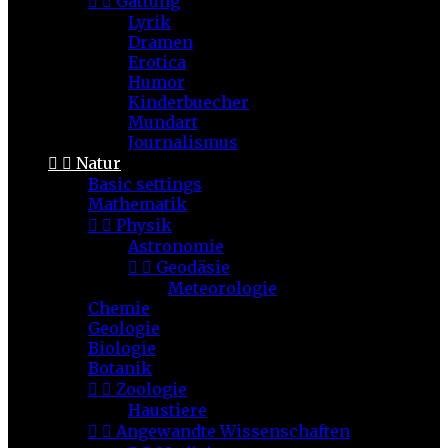


Gattung
Lyrik
Dramen
Erotica
Humor
Kinderbuecher
Mundart
Journalismus


Natur
Basic settings
Mathematik


Physik
Astronomie


Geodäsie
Meteorologie
Chemie
Geologie
Biologie
Botanik


Zoologie
Haustiere


Angewandte Wissenschaften