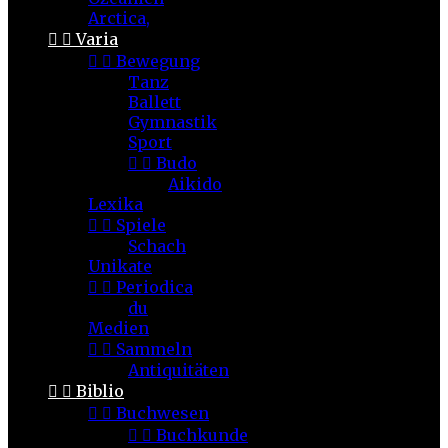
Arctica,


Varia


Bewegung
Tanz
Ballett
Gymnastik
Sport


Budo
Aikido
Lexika


Spiele
Schach
Unikate


Periodica
du
Medien


Sammeln
Antiquitäten


Biblio


Buchwesen


Buchkunde