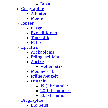
Japan
Geographie
Atlanten
Meere
Reisen
Berge
Expeditionen
Touristik
Führer
Epochen
Archäologie
Frühgeschichte
Antike
Hellenistik
Mediävistik
Frühe Neuzeit
Neuzeit
19. Jahrhundert
20. Jahrhundert
21. Jahrhundert
Biographie
Bio Geist