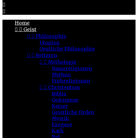


Home


Geist


Philosophie
Utopien
Oestliche Philosophie


Religion


Mythologie
Naturreligionen
Mythen
Frühreligionen


Christentum
Biblia
Oekumene
Ketzer
Geistliche Orden
Mystik
Exegese
Kath
Ref