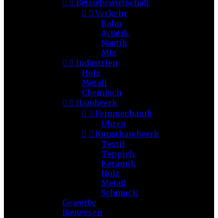


Betriebswirtschaft


Verkehr
Bahn
Aviatik
Nautik
Mfz


Industrien
Holz
Metall
Chemisch


Handwerk


Feinmechanik
Uhren


Kunsthandwerk
Textil
Teppich
Keramik
Holz
Metall
Schmuck
Gewerbe
Bauwesen