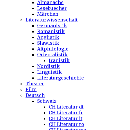
Almanache
Lesebuecher
Märchen
Literaturwissenschaft
Germanistik
Romanistik
Anglistik
Slawistik
Altphilologie
Orientalistik
Iranistik
Nordistik
Linguistik
Literaturgeschichte
Theater
Film
Deutsch
Schweiz
CH Literatur dt
CH Literatur fr
CH Literatur it
CH Literatur ro