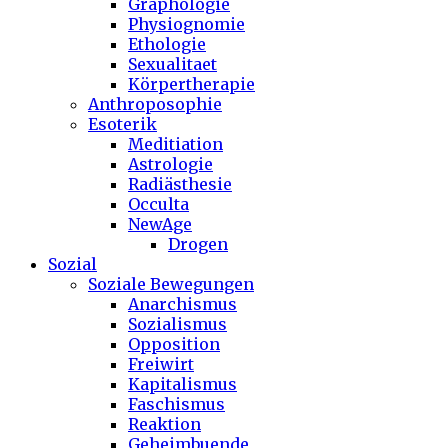
Graphologie
Physiognomie
Ethologie
Sexualitaet
Körpertherapie
Anthroposophie
Esoterik
Meditiation
Astrologie
Radiästhesie
Occulta
NewAge
Drogen
Sozial
Soziale Bewegungen
Anarchismus
Sozialismus
Opposition
Freiwirt
Kapitalismus
Faschismus
Reaktion
Geheimbuende