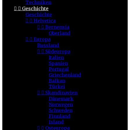
Techniken


Geschichte
Geschichte


Helvetica


Bernensia
Oberland


Europa
Russland


Südeuropa
Italien
Spanien
Portugal
Griechenland
Balkan
Türkei


Skandinavien
Dänemark
Norwegen
Schweden
Finnland
Island


Osteuropa