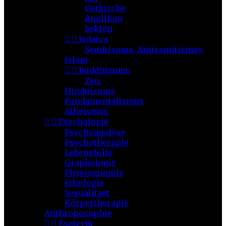
Ostkirche
Anglikan
Sekten


Judaica
Semitismus, Antisemitismus
Islam


Buddhismus
Zen
Hinduismus
Fundamentalismus
Atheismus


Psychologie
Psychoanalyse
Psychotherapie
Lebenshilfe
Graphologie
Physiognomie
Ethologie
Sexualitaet
Körpertherapie
Anthroposophie


Esoterik