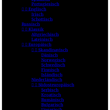
Portugiesisch


Englisch
Irisch
Schottisch
Russisch


Klassik
Altgriechisch
Lateinisch


Europäisch


Skandinavisch
Dänisch
Norwegisch
Schwedisch
Finnisch
Isländisch
Niederländisch


Südosteuropäisch
Serbisch
Kroatisch
Rumänisch
Bulgarisch
Ungarisch