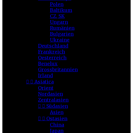
Polen
Baltikum
CZ, SK
Ungarn
Rumänien
Bulgarien
Ukraine
Deutschland
Frankreich
Oesterreich
Benelux
Grossbritannien
Irland


Asiatica
Orient
Nordasien
Zentralasien


Südasien
Asien


Ostasien
China
Japan