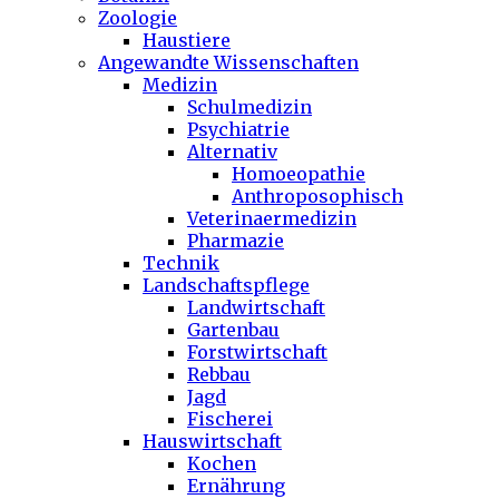
Zoologie
Haustiere
Angewandte Wissenschaften
Medizin
Schulmedizin
Psychiatrie
Alternativ
Homoeopathie
Anthroposophisch
Veterinaermedizin
Pharmazie
Technik
Landschaftspflege
Landwirtschaft
Gartenbau
Forstwirtschaft
Rebbau
Jagd
Fischerei
Hauswirtschaft
Kochen
Ernährung