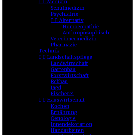


Medizin
Schulmedizin
Psychiatrie


Alternativ
Homoeopathie
Anthroposophisch
Veterinaermedizin
Pharmazie
Technik


Landschaftspflege
Landwirtschaft
Gartenbau
Forstwirtschaft
Rebbau
Jagd
Fischerei


Hauswirtschaft
Kochen
Ernährung
Oenologie
Innendekoration
Handarbeiten