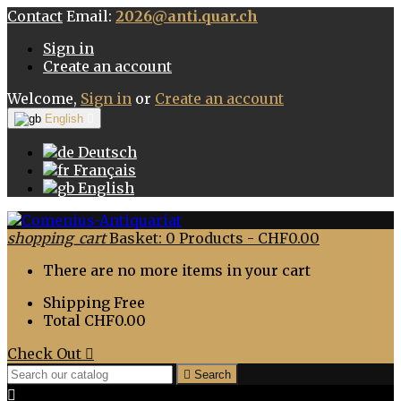
Contact
Email:
2026@anti.quar.ch
Sign in
Create an account
Welcome,
Sign in
or
Create an account
English

Deutsch
Français
English
shopping_cart
Basket:
0
Products - CHF0.00
There are no more items in your cart
Shipping
Free
Total
CHF0.00
Check Out


Search
