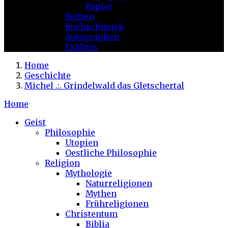
Papier
Reihen
Buchschmuck
Autographen
Exlibris
Home
Geschichte
Michel .:. Grindelwald das Gletschertal
Home
Geist
Philosophie
Utopien
Oestliche Philosophie
Religion
Mythologie
Naturreligionen
Mythen
Frühreligionen
Christentum
Biblia