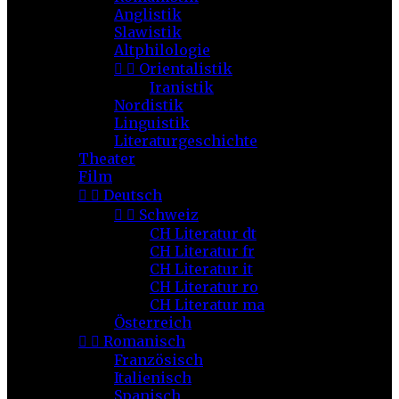
Anglistik
Slawistik
Altphilologie


Orientalistik
Iranistik
Nordistik
Linguistik
Literaturgeschichte
Theater
Film


Deutsch


Schweiz
CH Literatur dt
CH Literatur fr
CH Literatur it
CH Literatur ro
CH Literatur ma
Österreich


Romanisch
Französisch
Italienisch
Spanisch