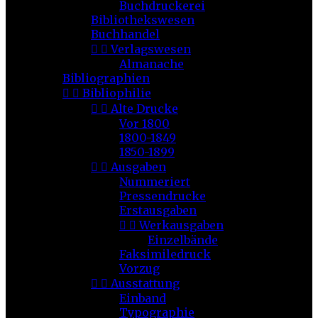
Buchdruckerei
Bibliothekswesen
Buchhandel


Verlagswesen
Almanache
Bibliographien


Bibliophilie


Alte Drucke
Vor 1800
1800-1849
1850-1899


Ausgaben
Nummeriert
Pressendrucke
Erstausgaben


Werkausgaben
Einzelbände
Faksimiledruck
Vorzug


Ausstattung
Einband
Typographie