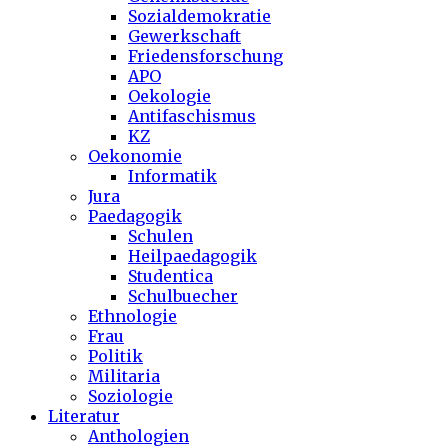
Sozialdemokratie
Gewerkschaft
Friedensforschung
APO
Oekologie
Antifaschismus
KZ
Oekonomie
Informatik
Jura
Paedagogik
Schulen
Heilpaedagogik
Studentica
Schulbuecher
Ethnologie
Frau
Politik
Militaria
Soziologie
Literatur
Anthologien