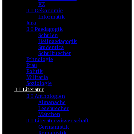
KZ


Oekonomie
Informatik
Jura


Paedagogik
Schulen
Heilpaedagogik
Studentica
Schulbuecher
Ethnologie
Frau
Politik
Militaria
Soziologie


Literatur


Anthologien
Almanache
Lesebuecher
Märchen


Literaturwissenschaft
Germanistik
Romanistik