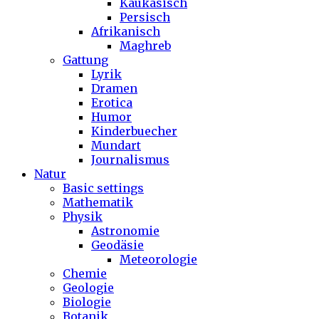
Kaukasisch
Persisch
Afrikanisch
Maghreb
Gattung
Lyrik
Dramen
Erotica
Humor
Kinderbuecher
Mundart
Journalismus
Natur
Basic settings
Mathematik
Physik
Astronomie
Geodäsie
Meteorologie
Chemie
Geologie
Biologie
Botanik