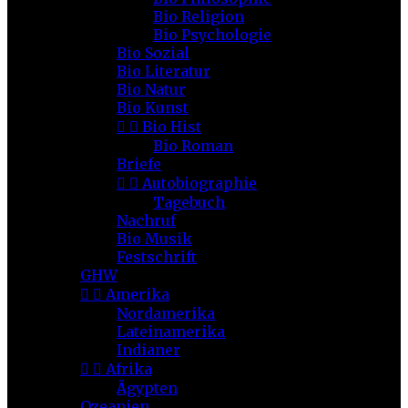
Bio Religion
Bio Psychologie
Bio Sozial
Bio Literatur
Bio Natur
Bio Kunst


Bio Hist
Bio Roman
Briefe


Autobiographie
Tagebuch
Nachruf
Bio Musik
Festschrift
GHW


Amerika
Nordamerika
Lateinamerika
Indianer


Afrika
Ägypten
Ozeanien