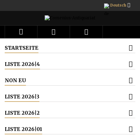

Deutsch



STARTSEITE
LISTE 2026|4
NON EU
LISTE 2026|3
LISTE 2026|2
LISTE 2026|01