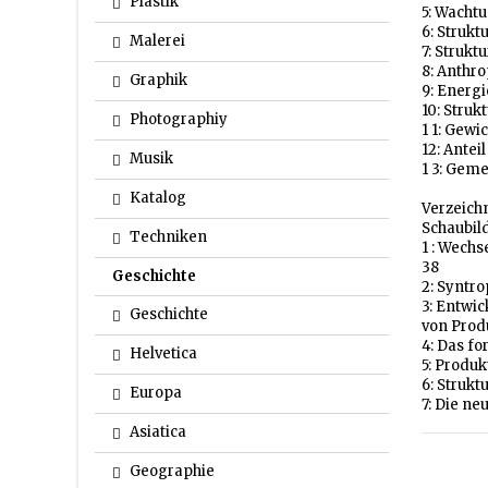
Plastik
5: Wacht
6: Struk
Malerei
7: Strukt
8: Anthr
Graphik
9: Energ
10: Stru
Photographiy
1 1: Gewi
12: Ante
Musik
1 3: Gem
Katalog
Verzeichn
Schaubil
Techniken
1 : Wech
38
Geschichte
2: Syntr
3: Entwic
Geschichte
von Prod
4: Das fo
Helvetica
5: Produ
6: Strukt
Europa
7: Die n
Asiatica
Geographie