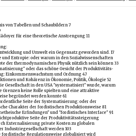
nis von Tabellen und Schaubildern 7
9
lädoyer für eine theoretische Anstrengung 11
ung:
twicklung und Umwelt ein Gegensatz geworden sind. 17
e und Entropie: oder warum in den Sozialwissenschaften
pte der thermodynamischen Physik nützlich sein können 33
matisierung" oder das schöne Gesicht der Produktivitäts-
ung: Einkommenswachstum und Ordnung 47
riktionen und Kohärenz in Ökonomie, Politik, Ökologie 52
die Gesellschaft in den USA "systematisiert" wurde, warum
e Grenzen keine Rolle spielten und eine attraktive
ise begründet werden konnte 61
ordentliche Seite der Systematisierung: oder der
ische Charakter der fordistischen Produktionsweise 81
metheische Erfindungen" und "fordistisches Interface" 91
nichtproduktive Seite der Produktivitätssteigerung
rch Externalisierung private Kosten zu globalen
er Industriegesellschaft werden 103
e fordistische Regulationsweise globalisiert wird