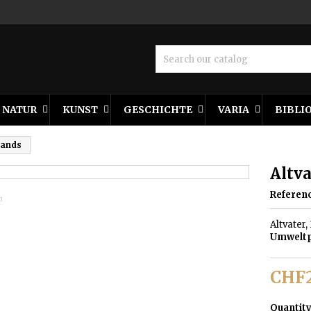
NATUR
KUNST
GESCHICHTE
VARIA
BIBLI
tands
Altva
Referen
Altvater,
Umweltp
CHF2
Quantit