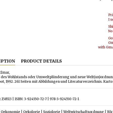
Pr
I s
Sh
No 
Go
Gm
with Gmai
IPTION
PRODUCT DETAILS
 Elmar,
s des Wohlstands oder Umweltplünderung und neue Welt(un)ordnung. 
, 1992. 261 Seiten mit Abbildungen und Literaturverzeichnis. Karton
r.158513 | ISBN: 3-924550-72-7 | 978-3-924550-72-1
|
Oekonomie
|
Oekologie
|
Soziologie
|
Weltwirtschaftsordnung
|
Wir