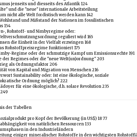
ismus jenseits und diesseits des Atlantik 124
"alte" und die "neue" internationale Arbeitsteilung
m nicht alle Welt fordistisch werden kann 142
 Wohlstand und Mißstand der Nationen im fossilistischen
s 154
den-, Rohstoff- und Nimbyregime oder:
Weltverschmutzungsordnung reguliert wird 165
Zinsen die Einheit in der Vielfalt erzwingen 168
das Rohstoffpreisregime funktioniert 175
 Nimby-Regime oder der schmutzige Kampf um Emissionsrechte 191
e der Regimes oder die "neue Welt(un)ordnung" 203
Krieg als Ordnungsfaktor 206
lität von Kapital und Migration von Menschen 216
erwort Sustainability oder: Ist eine ökologische, soziale
kratische Ordnung möglich? 222
lädoyer für eine ökologische, d.h. solare Revolution 235
 249
nis der Tabellen
osozialprodukt pro Kopf der Bevölkerung (in US$) 18 77
tabhängigkeit von natürlichen Ressourcen 133
tumsphasen in den Industrieländern
eitung einiger mineralischer Rohstoffe in den wichtigsten Rohstoff