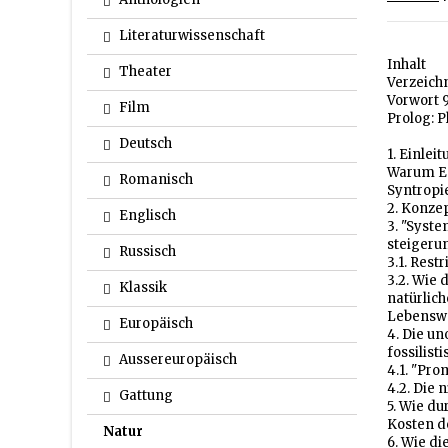
Literaturwissenschaft
Inhalt
Theater
Verzeich
Vorwort 
Film
Prolog: P
Deutsch
1. Einleit
Warum En
Romanisch
Syntropi
2. Konze
Englisch
3. "Syste
steiger
Russisch
3.1. Rest
3.2. Wie 
Klassik
natürlich
Lebenswe
Europäisch
4. Die un
fossilist
Aussereuropäisch
4.1. "Pro
4.2. Die 
Gattung
5. Wie du
Kosten d
Natur
6. Wie di