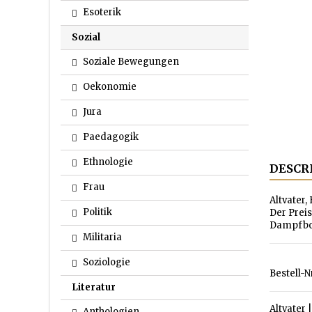
Esoterik
Sozial
Soziale Bewegungen
Oekonomie
Jura
Paedagogik
Ethnologie
DESCR
Frau
Altvater,
Politik
Der Prei
Dampfboot
Militaria
Soziologie
Bestell-N
Literatur
Altvater
Anthologien