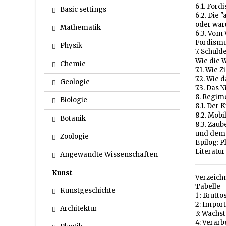
6.1. Ford
Basic settings
6.2. Die 
oder waru
Mathematik
6.3. Vom
Fordismu
Physik
7. Schul
Wie die 
Chemie
7.1. Wie 
7.2. Wie 
Geologie
7.3. Das
8. Regim
Biologie
8.1. Der 
8.2. Mobi
Botanik
8.3. Zaub
und demo
Zoologie
Epilog: P
Literatur
Angewandte Wissenschaften
Kunst
Verzeich
Tabelle
Kunstgeschichte
1 : Brutt
2: Impor
Architektur
3: Wachs
4: Verarb