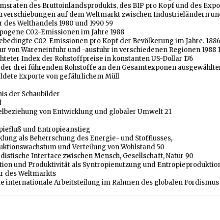
umsraten des Bruttoinlandsprodukts, des BIP pro Kopf und des Exp
turverschiebungen auf dem Weltmarkt zwischen Industrieländern u
ur des Welthandels 1980 und 1990 59
opogene C02-Emissionen im Jahre 1988
iebedingte C02-Emissionen pro Kopf der Bevölkerung im Jahre. 1886
ktur von Wareneinfuhr und -ausfuhr in verschiedenen Regionen 1988 1
chteter Index der Rohstoffpreise in konstanten US-Dollar 176
il der drei führenden Rohstoffe an den Gesamtexponen ausgewählte
eldete Exporte von gefährlichem Müll
is der Schaubilder
d
selbeziehung von Entwicklung und globaler Umwelt 21
opiefluß und Entropieanstieg
klung als Beherrschung des Energie- und Stofflusses,
uktionswachstum und Verteilung von Wohlstand 50
rdistische Interface zwischen Mensch, Gesellschaft, Natur 90
ktion und Produktivität als Syntropienutzung und Entropieproduktio
ur des Weltmarkts
eue internationale Arbeitsteilung im Rahmen des globalen Fordismus