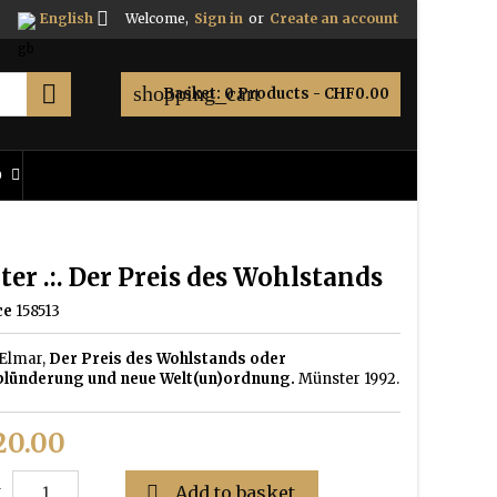

English
Welcome,
Sign in
or
Create an account

shopping_cart
Basket:
0
Products - CHF0.00
O
ter .:. Der Preis des Wohlstands
ce
158513
 Elmar,
Der Preis des Wohlstands oder
lünderung und neue Welt(un)ordnung.
Münster 1992.
0.00

Add to basket
y