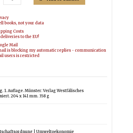
ivacy
ell books, not your data
ipping Costs
deliveries to the EU!
ogle Mail
ail is blocking my automatic replies - communication
l users is restricted
1. Auflage. Münster: Verlag Westfälisches
iert. 204 x 141 mm. 358 g
tschaftsordnung
|
Umweltoekonomie