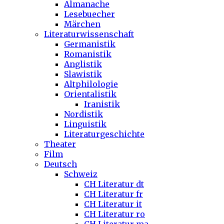
Almanache
Lesebuecher
Märchen
Literaturwissenschaft
Germanistik
Romanistik
Anglistik
Slawistik
Altphilologie
Orientalistik
Iranistik
Nordistik
Linguistik
Literaturgeschichte
Theater
Film
Deutsch
Schweiz
CH Literatur dt
CH Literatur fr
CH Literatur it
CH Literatur ro