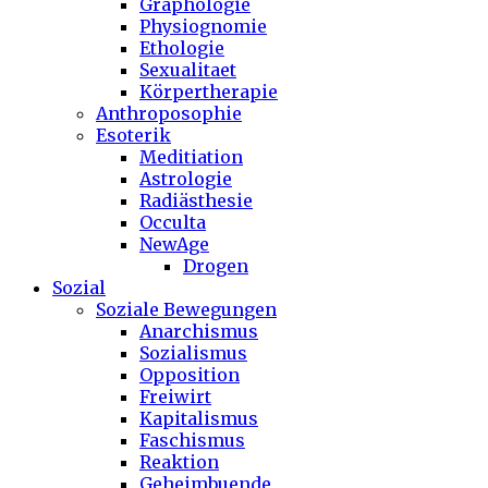
Graphologie
Physiognomie
Ethologie
Sexualitaet
Körpertherapie
Anthroposophie
Esoterik
Meditiation
Astrologie
Radiästhesie
Occulta
NewAge
Drogen
Sozial
Soziale Bewegungen
Anarchismus
Sozialismus
Opposition
Freiwirt
Kapitalismus
Faschismus
Reaktion
Geheimbuende