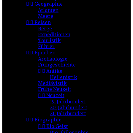


Geographie
Atlanten
Meere


Reisen
Berge
Expeditionen
Touristik
Führer


Epochen
Archäologie
Frühgeschichte


Antike
Hellenistik
Mediävistik
Frühe Neuzeit


Neuzeit
19. Jahrhundert
20. Jahrhundert
21. Jahrhundert


Biographie


Bio Geist
Bio Philosophie