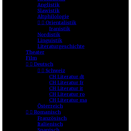
Anglistik
Slawistik
Altphilologie


Orientalistik
Iranistik
Nordistik
Linguistik
Literaturgeschichte
Theater
Film


Deutsch


Schweiz
CH Literatur dt
CH Literatur fr
CH Literatur it
CH Literatur ro
CH Literatur ma
Österreich


Romanisch
Französisch
Italienisch
Spanisch