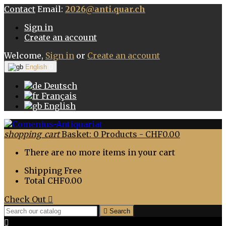
Contact
Email:
2026@anti.quar.ch
Sign in
Create an account
Welcome,
Sign in
or
Create an account
English

Deutsch
Français
English
shopping_cart
Basket:
0
Products - CHF0.00
There are no more items in your cart
Shipping
Free
Total
CHF0.00
Check Out


Search
