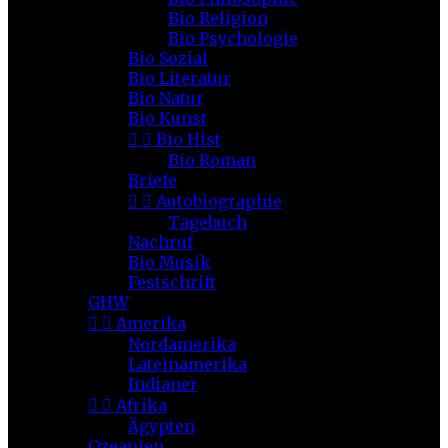
Bio Religion
Bio Psychologie
Bio Sozial
Bio Literatur
Bio Natur
Bio Kunst


Bio Hist
Bio Roman
Briefe


Autobiographie
Tagebuch
Nachruf
Bio Musik
Festschrift
GHW


Amerika
Nordamerika
Lateinamerika
Indianer


Afrika
Ägypten
Ozeanien