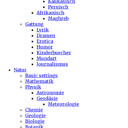
Kaukasisch
Persisch
Afrikanisch
Maghreb
Gattung
Lyrik
Dramen
Erotica
Humor
Kinderbuecher
Mundart
Journalismus
Natur
Basic settings
Mathematik
Physik
Astronomie
Geodäsie
Meteorologie
Chemie
Geologie
Biologie
Botanik