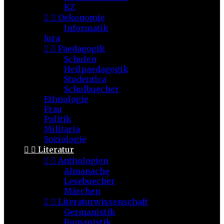
KZ


Oekonomie
Informatik
Jura


Paedagogik
Schulen
Heilpaedagogik
Studentica
Schulbuecher
Ethnologie
Frau
Politik
Militaria
Soziologie


Literatur


Anthologien
Almanache
Lesebuecher
Märchen


Literaturwissenschaft
Germanistik
Romanistik