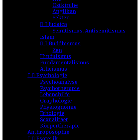
Ostkirche
Anglikan
Sekten


Judaica
Semitismus, Antisemitismus
Islam


Buddhismus
Zen
Hinduismus
Fundamentalismus
Atheismus


Psychologie
Psychoanalyse
Psychotherapie
Lebenshilfe
Graphologie
Physiognomie
Ethologie
Sexualitaet
Körpertherapie
Anthroposophie


Esoterik