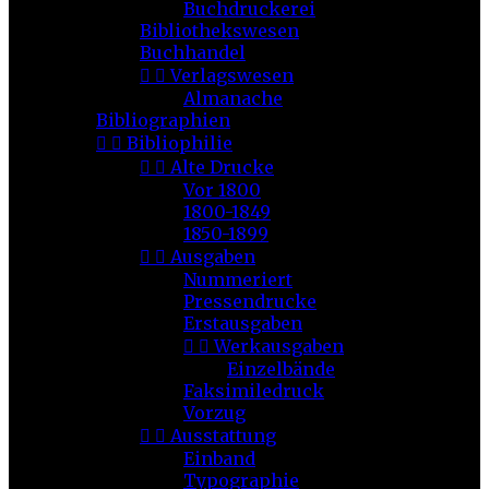
Buchdruckerei
Bibliothekswesen
Buchhandel


Verlagswesen
Almanache
Bibliographien


Bibliophilie


Alte Drucke
Vor 1800
1800-1849
1850-1899


Ausgaben
Nummeriert
Pressendrucke
Erstausgaben


Werkausgaben
Einzelbände
Faksimiledruck
Vorzug


Ausstattung
Einband
Typographie