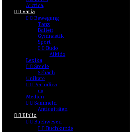
Arctica,


Varia


Bewegung
Tanz
Ballett
Gymnastik
Sport


Budo
Aikido
Lexika


Spiele
Schach
Unikate


Periodica
du
Medien


Sammeln
Antiquitäten


Biblio


Buchwesen


Buchkunde