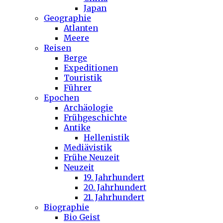
Japan
Geographie
Atlanten
Meere
Reisen
Berge
Expeditionen
Touristik
Führer
Epochen
Archäologie
Frühgeschichte
Antike
Hellenistik
Mediävistik
Frühe Neuzeit
Neuzeit
19. Jahrhundert
20. Jahrhundert
21. Jahrhundert
Biographie
Bio Geist