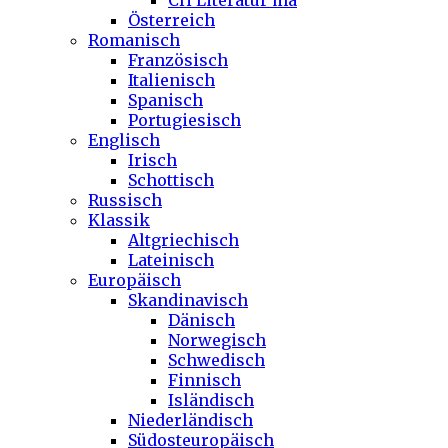
CH Literatur ma
Österreich
Romanisch
Französisch
Italienisch
Spanisch
Portugiesisch
Englisch
Irisch
Schottisch
Russisch
Klassik
Altgriechisch
Lateinisch
Europäisch
Skandinavisch
Dänisch
Norwegisch
Schwedisch
Finnisch
Isländisch
Niederländisch
Südosteuropäisch