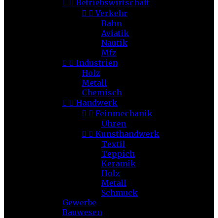


Betriebswirtschaft


Verkehr
Bahn
Aviatik
Nautik
Mfz


Industrien
Holz
Metall
Chemisch


Handwerk


Feinmechanik
Uhren


Kunsthandwerk
Textil
Teppich
Keramik
Holz
Metall
Schmuck
Gewerbe
Bauwesen