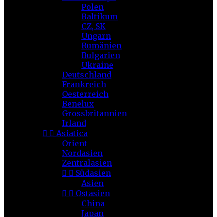
Polen
Baltikum
CZ, SK
Ungarn
Rumänien
Bulgarien
Ukraine
Deutschland
Frankreich
Oesterreich
Benelux
Grossbritannien
Irland


Asiatica
Orient
Nordasien
Zentralasien


Südasien
Asien


Ostasien
China
Japan