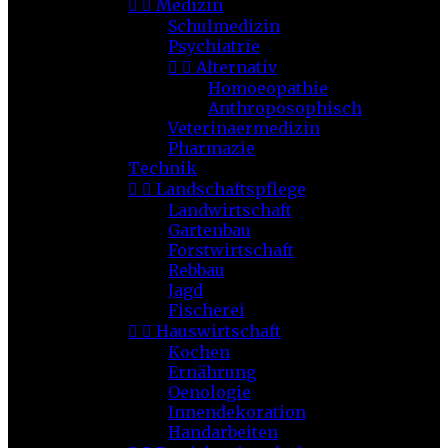


Medizin
Schulmedizin
Psychiatrie


Alternativ
Homoeopathie
Anthroposophisch
Veterinaermedizin
Pharmazie
Technik


Landschaftspflege
Landwirtschaft
Gartenbau
Forstwirtschaft
Rebbau
Jagd
Fischerei


Hauswirtschaft
Kochen
Ernährung
Oenologie
Innendekoration
Handarbeiten