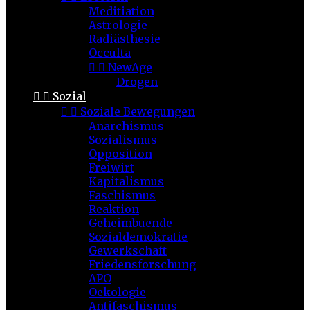
Meditiation
Astrologie
Radiästhesie
Occulta


NewAge
Drogen


Sozial


Soziale Bewegungen
Anarchismus
Sozialismus
Opposition
Freiwirt
Kapitalismus
Faschismus
Reaktion
Geheimbuende
Sozialdemokratie
Gewerkschaft
Friedensforschung
APO
Oekologie
Antifaschismus