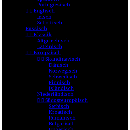
Portugiesisch


Englisch
Irisch
Schottisch
Russisch


Klassik
Altgriechisch
Lateinisch


Europäisch


Skandinavisch
Dänisch
Norwegisch
Schwedisch
Finnisch
Isländisch
Niederländisch


Südosteuropäisch
Serbisch
Kroatisch
Rumänisch
Bulgarisch
Ungarisch