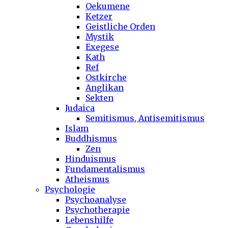
Oekumene
Ketzer
Geistliche Orden
Mystik
Exegese
Kath
Ref
Ostkirche
Anglikan
Sekten
Judaica
Semitismus, Antisemitismus
Islam
Buddhismus
Zen
Hinduismus
Fundamentalismus
Atheismus
Psychologie
Psychoanalyse
Psychotherapie
Lebenshilfe