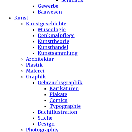
Schmuck
Gewerbe
Bauwesen
Kunst
Kunstgeschichte
Museologie
Denkmalpflege
Kunsttheorie
Kunsthandel
Kunstsammlung
Architektur
Plastik
Malerei
Graphik
Gebrauchsgraphik
Karikaturen
Plakate
Comics
Typographie
Buchillustration
Stiche
Design
Photographiy