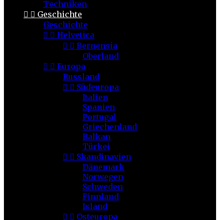
Techniken


Geschichte
Geschichte


Helvetica


Bernensia
Oberland


Europa
Russland


Südeuropa
Italien
Spanien
Portugal
Griechenland
Balkan
Türkei


Skandinavien
Dänemark
Norwegen
Schweden
Finnland
Island


Osteuropa