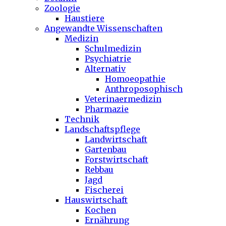
Zoologie
Haustiere
Angewandte Wissenschaften
Medizin
Schulmedizin
Psychiatrie
Alternativ
Homoeopathie
Anthroposophisch
Veterinaermedizin
Pharmazie
Technik
Landschaftspflege
Landwirtschaft
Gartenbau
Forstwirtschaft
Rebbau
Jagd
Fischerei
Hauswirtschaft
Kochen
Ernährung