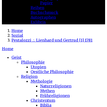
Papier
Reihen
Buchschmuck
Autographen
Exlibris
Home
Sozial
Pestalozzi .:. Lienhard und Gertrud [1] 1781
Home
Geist
Philosophie
Utopien
Oestliche Philosophie
Religion
Mythologie
Naturreligionen
Mythen
Frühreligionen
Christentum
Biblia