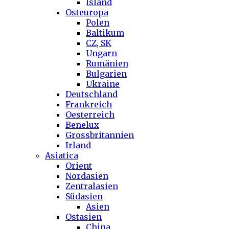
Island
Osteuropa
Polen
Baltikum
CZ, SK
Ungarn
Rumänien
Bulgarien
Ukraine
Deutschland
Frankreich
Oesterreich
Benelux
Grossbritannien
Irland
Asiatica
Orient
Nordasien
Zentralasien
Südasien
Asien
Ostasien
China