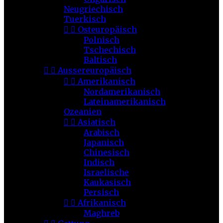
Neugriechisch
Tuerkisch


Osteuropäisch
Polnisch
Tschechisch
Baltisch


Aussereuropäisch


Amerikanisch
Nordamerikanisch
Lateinamerikanisch
Ozeanien


Asiatisch
Arabisch
Japanisch
Chinesisch
Indisch
Israelische
Kaukasisch
Persisch


Afrikanisch
Maghreb