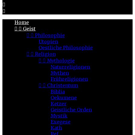


Home


Geist


Philosophie
Utopien
Oestliche Philosophie


Religion


Mythologie
Naturreligionen
Mythen
Frühreligionen


Christentum
Biblia
Oekumene
Ketzer
Geistliche Orden
Mystik
Exegese
Kath
Ref