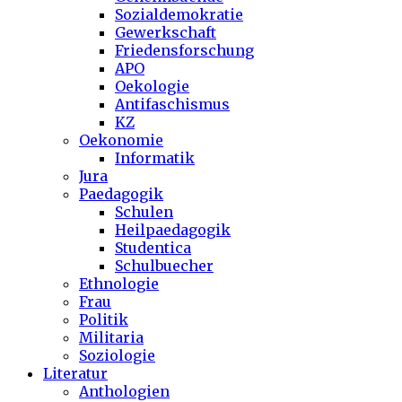
Sozialdemokratie
Gewerkschaft
Friedensforschung
APO
Oekologie
Antifaschismus
KZ
Oekonomie
Informatik
Jura
Paedagogik
Schulen
Heilpaedagogik
Studentica
Schulbuecher
Ethnologie
Frau
Politik
Militaria
Soziologie
Literatur
Anthologien