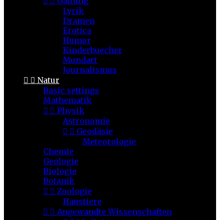


Gattung
Lyrik
Dramen
Erotica
Humor
Kinderbuecher
Mundart
Journalismus


Natur
Basic settings
Mathematik


Physik
Astronomie


Geodäsie
Meteorologie
Chemie
Geologie
Biologie
Botanik


Zoologie
Haustiere


Angewandte Wissenschaften